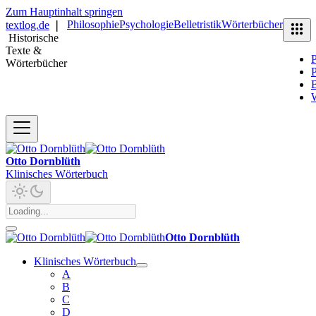
Zum Hauptinhalt springen
Philosophie
Psychologie
Belletristik
Wörterbücher
textlog.de
❘
Historische
Texte &
P
Wörterbücher
P
B
Otto Dornblüth
Klinisches Wörterbuch
Otto Dornblüth
Klinisches Wörterbuch
A
B
C
D