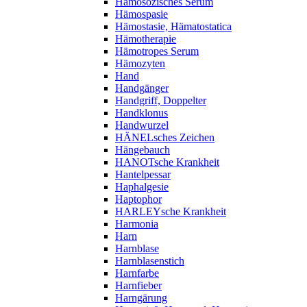
Hämosozisches Serum
Hämospasie
Hämostasie, Hämatostatica
Hämotherapie
Hämotropes Serum
Hämozyten
Hand
Handgänger
Handgriff, Doppelter
Handklonus
Handwurzel
HÄNELsches Zeichen
Hängebauch
HANOTsche Krankheit
Hantelpessar
Haphalgesie
Haptophor
HARLEYsche Krankheit
Harmonia
Harn
Harnblase
Harnblasenstich
Harnfarbe
Harnfieber
Harngärung