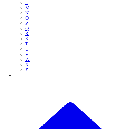
L
M
N
O
P
Q
R
S
T
U
V
W
X
Z