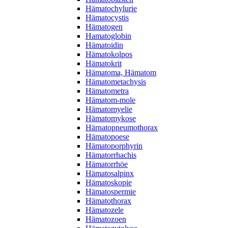
Hämatochylurie
Hämatocystis
Hämatogen
Hamatoglobin
Hämatoidin
Hämatokolpos
Hämatokrit
Hämatoma, Hämatom
Hämatometachysis
Hämatometra
Hämatom-mole
Hämatomyelie
Hämatomykose
Härnatopneumothorax
Hämatopoese
Hämatoporphyrin
Hämatorrhachis
Hämatorrhöe
Hämatosalpinx
Hämatoskopie
Hämatospermie
Hämatothorax
Hämatozele
Hämatozoen