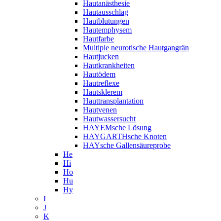
Hautanästhesie
Hautausschlag
Hautblutungen
Hautemphysem
Hautfarbe
Multiple neurotische Hautgangrän
Hautjucken
Hautkrankheiten
Hautödem
Hautreflexe
Hautsklerem
Hauttransplantation
Hautvenen
Hautwassersucht
HAYEMsche Lösung
HAYGARTHsche Knoten
HAYsche Gallensäureprobe
He
Hi
Ho
Hu
Hy
I
J
K