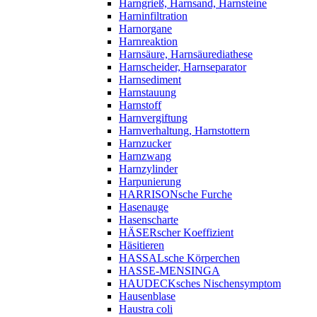
Harngrieß, Harnsand, Harnsteine
Harninfiltration
Harnorgane
Harnreaktion
Harnsäure, Harnsäurediathese
Harnscheider, Harnseparator
Harnsediment
Harnstauung
Harnstoff
Harnvergiftung
Harnverhaltung, Harnstottern
Harnzucker
Harnzwang
Harnzylinder
Harpunierung
HARRISONsche Furche
Hasenauge
Hasenscharte
HÄSERscher Koeffizient
Häsitieren
HASSALsche Körperchen
HASSE-MENSINGA
HAUDECKsches Nischensymptom
Hausenblase
Haustra coli