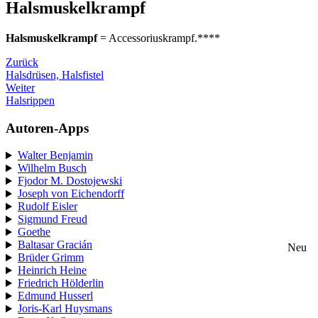
Halsmuskelkrampf
Halsmuskelkrampf
= Accessoriuskrampf.****
Zurück
Halsdrüsen, Halsfistel
Weiter
Halsrippen
Autoren-Apps
Walter Benjamin
Wilhelm Busch
Fjodor M. Dostojewski
Joseph von Eichendorff
Rudolf Eisler
Sigmund Freud
Goethe
Baltasar Gracián
Neu
Brüder Grimm
Heinrich Heine
Friedrich Hölderlin
Edmund Husserl
Joris-Karl Huysmans