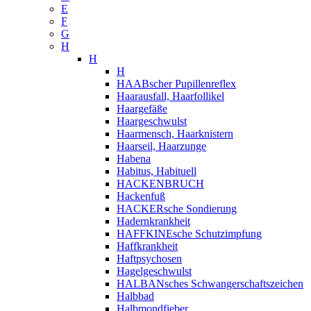
E
F
G
H
H
H
HAABscher Pupillenreflex
Haarausfall, Haarfollikel
Haargefäße
Haargeschwulst
Haarmensch, Haarknistern
Haarseil, Haarzunge
Habena
Habitus, Habituell
HACKENBRUCH
Hackenfuß
HACKERsche Sondierung
Hadernkrankheit
HAFFKINEsche Schutzimpfung
Haffkrankheit
Haftpsychosen
Hagelgeschwulst
HALBANsches Schwangerschaftszeichen
Halbbad
Halbmondfieber