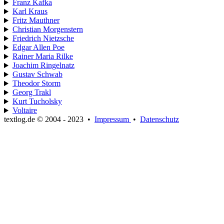
Franz Kafka
Karl Kraus
Fritz Mauthner
Christian Morgenstern
Friedrich Nietzsche
Edgar Allen Poe
Rainer Maria Rilke
Joachim Ringelnatz
Gustav Schwab
Theodor Storm
Georg Trakl
Kurt Tucholsky
Voltaire
textlog.de © 2004 - 2023
•
Impressum
•
Datenschutz