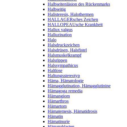
Halbseitenläsion des Rückenmarks
Halbseitig
Halisteresis, Halothermen
HALLAGERsches Zeichen
HALLOPEAUsche Krankheit
Hallux valgus
Halluzination
Halo
Halsdruckzeichen
Halsdrüsen, Halsfistel
Halsmuskelkrampf
Halsrippen
Halssympathicus
Haltlose
Haltungsstereotyp
Häma, Hämatologie
Hämagglutination, Hämagglutinine
Hämagoga remedia
Hämangiom
Hämarthros
Hämartom
Hämatemesis, Hämatidrosis
Hämatin
Hämatinurie
Hämatoblasten