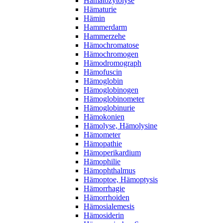
Hämatozytolyse
Hämaturie
Hämin
Hammerdarm
Hammerzehe
Hämochromatose
Hämochromogen
Hämodromograph
Hämofuscin
Hämoglobin
Hämoglobinogen
Hämoglobinometer
Hämoglobinurie
Hämokonien
Hämolyse, Hämolysine
Hämometer
Hämopathie
Hämoperikardium
Hämophilie
Hämophthalmus
Hämoptoe, Hämoptysis
Hämorrhagie
Hämorrhoiden
Hämosialemesis
Hämosiderin