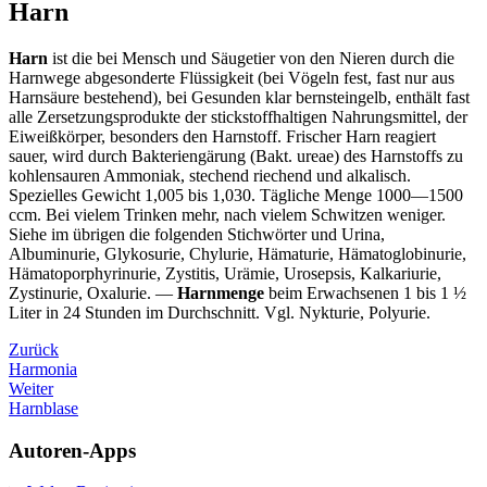
Harn
Harn
ist die bei Mensch und Säugetier von den Nieren durch die
Harnwege abgesonderte Flüssigkeit (bei Vögeln fest, fast nur aus
Harnsäure bestehend), bei Gesunden klar bernsteingelb, enthält fast
alle Zersetzungsprodukte der stickstoffhaltigen Nahrungsmittel, der
Eiweißkörper, besonders den Harnstoff. Frischer Harn reagiert
sauer, wird durch Bakteriengärung (Bakt. ureae) des Harnstoffs zu
kohlensauren Ammoniak, stechend riechend und alkalisch.
Spezielles Gewicht 1,005 bis 1,030. Tägliche Menge 1000—1500
ccm. Bei vielem Trinken mehr, nach vielem Schwitzen weniger.
Siehe im übrigen die folgenden Stichwörter und Urina,
Albuminurie, Glykosurie, Chylurie, Hämaturie, Hämatoglobinurie,
Hämatoporphyrinurie, Zystitis, Urämie, Urosepsis, Kalkariurie,
Zystinurie, Oxalurie. —
Harnmenge
beim Erwachsenen 1 bis 1 ½
Liter in 24 Stunden im Durchschnitt. Vgl. Nykturie, Polyurie.
Zurück
Harmonia
Weiter
Harnblase
Autoren-Apps