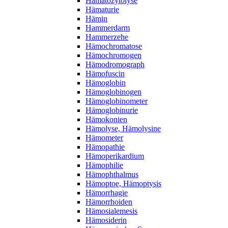
Hämatozytolyse
Hämaturie
Hämin
Hammerdarm
Hammerzehe
Hämochromatose
Hämochromogen
Hämodromograph
Hämofuscin
Hämoglobin
Hämoglobinogen
Hämoglobinometer
Hämoglobinurie
Hämokonien
Hämolyse, Hämolysine
Hämometer
Hämopathie
Hämoperikardium
Hämophilie
Hämophthalmus
Hämoptoe, Hämoptysis
Hämorrhagie
Hämorrhoiden
Hämosialemesis
Hämosiderin