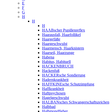
E
F
G
H
H
H
HAABscher Pupillenreflex
Haarausfall, Haarfollikel
Haargefäße
Haargeschwulst
Haarmensch, Haarknistern
Haarseil, Haarzunge
Habena
Habitus, Habituell
HACKENBRUCH
Hackenfuß
HACKERsche Sondierung
Hadernkrankheit
HAFFKINEsche Schutzimpfung
Haffkrankheit
Haftpsychosen
Hagelgeschwulst
HALBANsches Schwangerschaftszeichen
Halbbad
Halbmondfieber