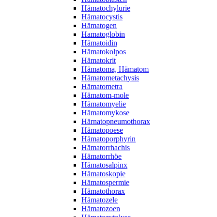
Hämatochylurie
Hämatocystis
Hämatogen
Hamatoglobin
Hämatoidin
Hämatokolpos
Hämatokrit
Hämatoma, Hämatom
Hämatometachysis
Hämatometra
Hämatom-mole
Hämatomyelie
Hämatomykose
Härnatopneumothorax
Hämatopoese
Hämatoporphyrin
Hämatorrhachis
Hämatorrhöe
Hämatosalpinx
Hämatoskopie
Hämatospermie
Hämatothorax
Hämatozele
Hämatozoen