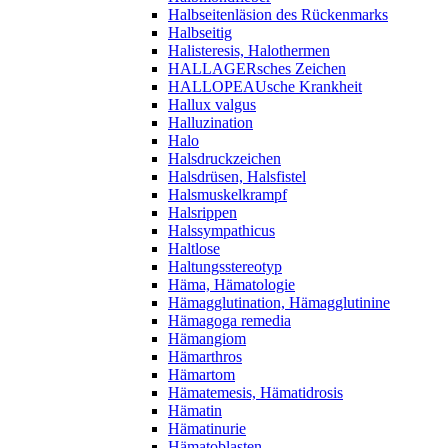
Halbseitenläsion des Rückenmarks
Halbseitig
Halisteresis, Halothermen
HALLAGERsches Zeichen
HALLOPEAUsche Krankheit
Hallux valgus
Halluzination
Halo
Halsdruckzeichen
Halsdrüsen, Halsfistel
Halsmuskelkrampf
Halsrippen
Halssympathicus
Haltlose
Haltungsstereotyp
Häma, Hämatologie
Hämagglutination, Hämagglutinine
Hämagoga remedia
Hämangiom
Hämarthros
Hämartom
Hämatemesis, Hämatidrosis
Hämatin
Hämatinurie
Hämatoblasten