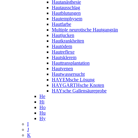
Hautanästhesie
Hautausschlag
Hautblutungen
Hautemphysem
Hautfarbe
Multiple neurotische Hautgangrän
Hautjucken
Hautkrankheiten
Hautödem
Hautreflexe
Hautsklerem
Hauttransplantation
Hautvenen
Hautwassersucht
HAYEMsche Lösung
HAYGARTHsche Knoten
HAYsche Gallensäureprobe
He
Hi
Ho
Hu
Hy
I
J
K