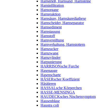
Harngrieß, Harnsand, Harnsteine
Harninfiltration
Harnorgane
Harnreaktion
Harnsäure, Harnsäurediathese
Harnscheider, Harnseparator
Harnsediment
Harnstauung
Harnstoff
Harnvergiftung
Harnverhaltung, Harnstottern
Harnzucker
Harnzwang
Harnzylinder
Harpunierung
HARRISONsche Furche
Hasenauge
Hasenscharte
HÄSERscher Koeffizient
Häsitieren
HASSALsche Körperchen
HASSE-MENSINGA
HAUDECKsches Nischensymptom
Hausenblase
Haustra coli