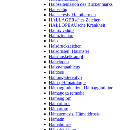
Halbseitenläsion des Rückenmarks
Halbseitig
Halisteresis, Halothermen
HALLAGERsches Zeichen
HALLOPEAUsche Krankheit
Hallux valgus
Halluzination
Halo
Halsdruckzeichen
Halsdrüsen, Halsfistel
Halsmuskelkrampf
Halsrippen
Halssympathicus
Haltlose
Haltungsstereotyp
Häma, Hämatologie
Hämagglutination, Hämagglutinine
Hämagoga remedia
Hämangiom
Hämarthros
Hämartom
Hämatemesis, Hämatidrosis
Hämatin
Hämatinurie
Hämatoblasten