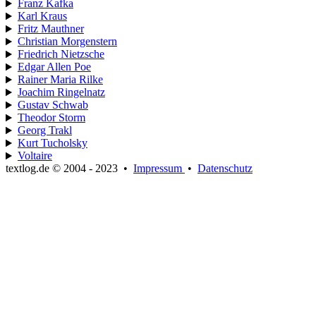
Franz Kafka
Karl Kraus
Fritz Mauthner
Christian Morgenstern
Friedrich Nietzsche
Edgar Allen Poe
Rainer Maria Rilke
Joachim Ringelnatz
Gustav Schwab
Theodor Storm
Georg Trakl
Kurt Tucholsky
Voltaire
textlog.de © 2004 - 2023
•
Impressum
•
Datenschutz