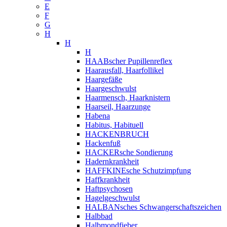
E
F
G
H
H
H
HAABscher Pupillenreflex
Haarausfall, Haarfollikel
Haargefäße
Haargeschwulst
Haarmensch, Haarknistern
Haarseil, Haarzunge
Habena
Habitus, Habituell
HACKENBRUCH
Hackenfuß
HACKERsche Sondierung
Hadernkrankheit
HAFFKINEsche Schutzimpfung
Haffkrankheit
Haftpsychosen
Hagelgeschwulst
HALBANsches Schwangerschaftszeichen
Halbbad
Halbmondfieber