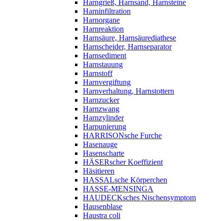
Harngrieß, Harnsand, Harnsteine
Harninfiltration
Harnorgane
Harnreaktion
Harnsäure, Harnsäurediathese
Harnscheider, Harnseparator
Harnsediment
Harnstauung
Harnstoff
Harnvergiftung
Harnverhaltung, Harnstottern
Harnzucker
Harnzwang
Harnzylinder
Harpunierung
HARRISONsche Furche
Hasenauge
Hasenscharte
HÄSERscher Koeffizient
Häsitieren
HASSALsche Körperchen
HASSE-MENSINGA
HAUDECKsches Nischensymptom
Hausenblase
Haustra coli