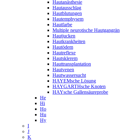
Hautanästhesie
Hautausschlag
Hautblutungen
Hautemphysem
Hautfarbe
Multiple neurotische Hautgangrän
Hautjucken
Hautkrankheiten
Hautödem
Hautreflexe
Hautsklerem
Hauttransplantation
Hautvenen
Hautwassersucht
HAYEMsche Lösung
HAYGARTHsche Knoten
HAYsche Gallensäureprobe
He
Hi
Ho
Hu
Hy
I
J
K