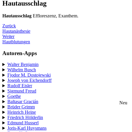
Hautausschlag
Hautausschlag
Effloreszenz, Exanthem.
Zurück
Hautanästhesie
Weiter
Hautblutungen
Autoren-Apps
Walter Benjamin
Wilhelm Busch
Fjodor M. Dostojewski
Joseph von Eichendorff
Rudolf Eisler
Sigmund Freud
Goethe
Baltasar Gracián
Neu
Brüder Grimm
Heinrich Heine
Friedrich Hölderlin
Edmund Husserl
Joris-Karl Huysmans