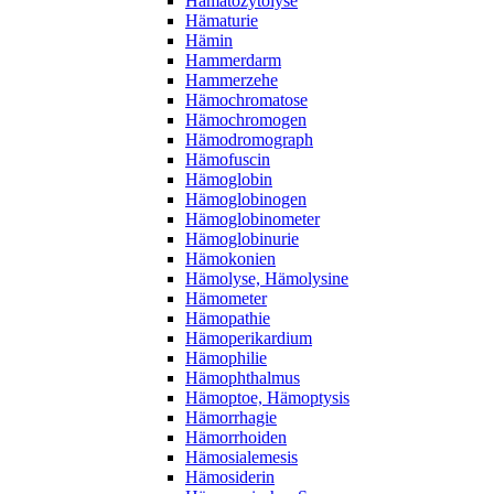
Hämatozytolyse
Hämaturie
Hämin
Hammerdarm
Hammerzehe
Hämochromatose
Hämochromogen
Hämodromograph
Hämofuscin
Hämoglobin
Hämoglobinogen
Hämoglobinometer
Hämoglobinurie
Hämokonien
Hämolyse, Hämolysine
Hämometer
Hämopathie
Hämoperikardium
Hämophilie
Hämophthalmus
Hämoptoe, Hämoptysis
Hämorrhagie
Hämorrhoiden
Hämosialemesis
Hämosiderin