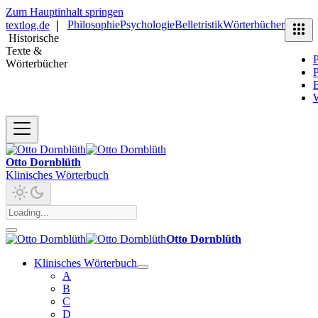
Zum Hauptinhalt springen
Philosophie
Psychologie
Belletristik
Wörterbücher
textlog.de
❘
Historische
Texte &
P
Wörterbücher
P
B
Otto Dornblüth
Klinisches Wörterbuch
Otto Dornblüth
Klinisches Wörterbuch
A
B
C
D