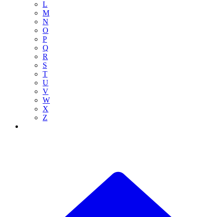
L
M
N
O
P
Q
R
S
T
U
V
W
X
Z