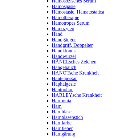
Hämosozisches Serum
Hämospasie
Hämostasie, Hämatostatica
Hämotherapie
Hämotropes Serum
Hämozyten
Hand
Handgänger
Handgriff, Doppelter
Handklonus
Handwurzel
HÄNELsches Zeichen
Hängebauch
HANOTsche Krankheit
Hantelpessar
Haphalgesie
Haptophor
HARLEYsche Krankheit
Harmonia
Harn
Harnblase
Harnblasenstich
Harnfarbe
Harnfieber
Harngärung