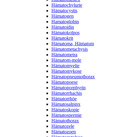
Hämatochylurie
Hämatocystis
Hämatogen
Hamatoglobin
Hämatoidin
Hämatokolpos
Hämatokrit
Hämatoma, Hämatom
Hämatometachysis
Hämatometra
Hämatom-mole
Hämatomyelie
Hämatomykose
Härnatopneumothorax
Hämatopoese
Hämatoporphyrin
Hämatorrhachis
Hämatorrhöe
Hämatosalpinx
Hämatoskopie
Hämatospermie
Hämatothorax
Hämatozele
Hämatozoen