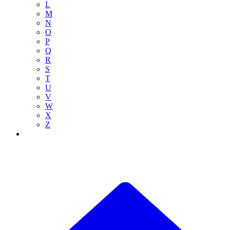
L
M
N
O
P
Q
R
S
T
U
V
W
X
Z