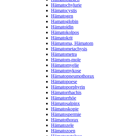
Hämatochylurie
Hämatocystis
Hämatogen
Hamatoglobin
Hämatoidin
Hämatokolpos
Hämatokrit
Hämatoma, Hämatom
Hämatometachysis
Hämatometra
Hämatom-mole
Hämatomyelie
Hämatomykose
Härnatopneumothorax
Hämatopoese
Hämatoporphyrin
Hämatorrhachis
Hämatorrhöe
Hämatosalpinx
Hämatoskopie
Hämatospermie
Hämatothorax
Hämatozele
Hämatozoen