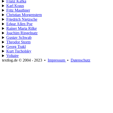
Franz Kafka
Karl Kraus
Fritz Mauthner
Christian Morgenstern
Friedrich Nietzsche
Edgar Allen Poe
Rainer Maria Rilke
Joachim Ringelnatz
Gustav Schwab
Theodor Storm
Georg Trakl
Kurt Tucholsky
Voltaire
textlog.de © 2004 - 2023
•
Impressum
•
Datenschutz