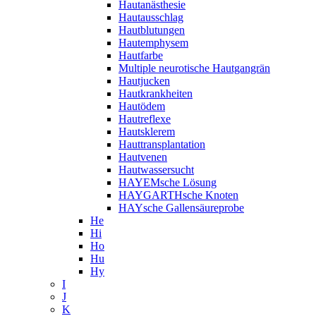
Hautanästhesie
Hautausschlag
Hautblutungen
Hautemphysem
Hautfarbe
Multiple neurotische Hautgangrän
Hautjucken
Hautkrankheiten
Hautödem
Hautreflexe
Hautsklerem
Hauttransplantation
Hautvenen
Hautwassersucht
HAYEMsche Lösung
HAYGARTHsche Knoten
HAYsche Gallensäureprobe
He
Hi
Ho
Hu
Hy
I
J
K