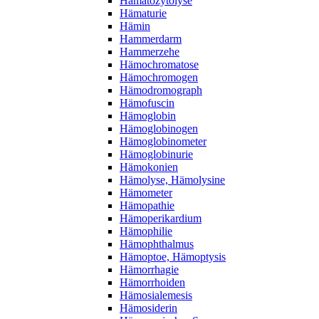
Hämatozytolyse
Hämaturie
Hämin
Hammerdarm
Hammerzehe
Hämochromatose
Hämochromogen
Hämodromograph
Hämofuscin
Hämoglobin
Hämoglobinogen
Hämoglobinometer
Hämoglobinurie
Hämokonien
Hämolyse, Hämolysine
Hämometer
Hämopathie
Hämoperikardium
Hämophilie
Hämophthalmus
Hämoptoe, Hämoptysis
Hämorrhagie
Hämorrhoiden
Hämosialemesis
Hämosiderin