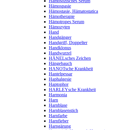
Hämosozisches Serum
Hämospasie
Hämostasie, Hämatostatica
Hämotherapie
Hämotropes Serum
Hämozyten
Hand
Handgänger
Handgriff, Doppelter
Handklonus
Handwurzel
HÄNELsches Zeichen
Hängebauch
HANOTsche Krankheit
Hantelpessar
Haphalgesie
Haptophor
HARLEYsche Krankheit
Harmonia
Harn
Harnblase
Harnblasenstich
Harnfarbe
Harnfieber
Harngärung