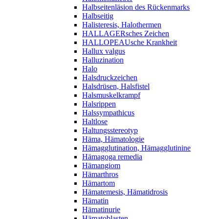
Halbseitenläsion des Rückenmarks
Halbseitig
Halisteresis, Halothermen
HALLAGERsches Zeichen
HALLOPEAUsche Krankheit
Hallux valgus
Halluzination
Halo
Halsdruckzeichen
Halsdrüsen, Halsfistel
Halsmuskelkrampf
Halsrippen
Halssympathicus
Haltlose
Haltungsstereotyp
Häma, Hämatologie
Hämagglutination, Hämagglutinine
Hämagoga remedia
Hämangiom
Hämarthros
Hämartom
Hämatemesis, Hämatidrosis
Hämatin
Hämatinurie
Hämatoblasten