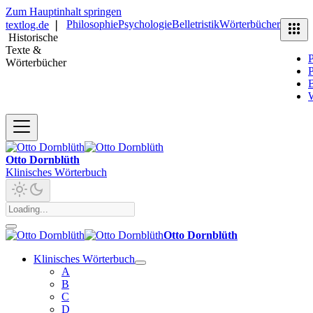
Zum Hauptinhalt springen
Philosophie
Psychologie
Belletristik
Wörterbücher
textlog.de
❘
Historische
Texte &
P
Wörterbücher
P
B
Otto Dornblüth
Klinisches Wörterbuch
Otto Dornblüth
Klinisches Wörterbuch
A
B
C
D