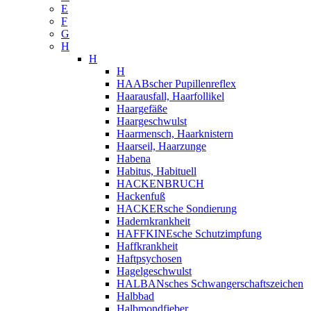
E
F
G
H
H
H
HAABscher Pupillenreflex
Haarausfall, Haarfollikel
Haargefäße
Haargeschwulst
Haarmensch, Haarknistern
Haarseil, Haarzunge
Habena
Habitus, Habituell
HACKENBRUCH
Hackenfuß
HACKERsche Sondierung
Hadernkrankheit
HAFFKINEsche Schutzimpfung
Haffkrankheit
Haftpsychosen
Hagelgeschwulst
HALBANsches Schwangerschaftszeichen
Halbbad
Halbmondfieber