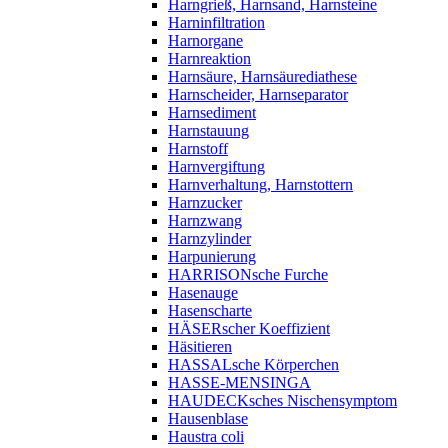
Harngrieß, Harnsand, Harnsteine
Harninfiltration
Harnorgane
Harnreaktion
Harnsäure, Harnsäurediathese
Harnscheider, Harnseparator
Harnsediment
Harnstauung
Harnstoff
Harnvergiftung
Harnverhaltung, Harnstottern
Harnzucker
Harnzwang
Harnzylinder
Harpunierung
HARRISONsche Furche
Hasenauge
Hasenscharte
HÄSERscher Koeffizient
Häsitieren
HASSALsche Körperchen
HASSE-MENSINGA
HAUDECKsches Nischensymptom
Hausenblase
Haustra coli