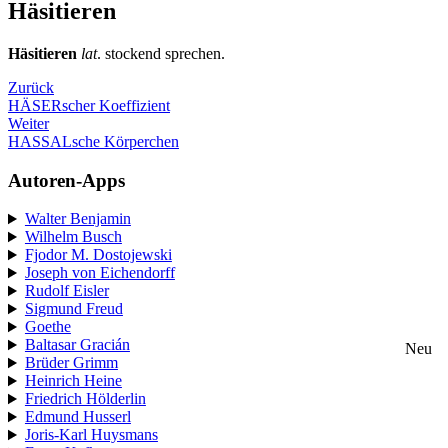
Häsitieren
Häsitieren
lat
. stockend sprechen.
Zurück
HÄSERscher Koeffizient
Weiter
HASSALsche Körperchen
Autoren-Apps
Walter Benjamin
Wilhelm Busch
Fjodor M. Dostojewski
Joseph von Eichendorff
Rudolf Eisler
Sigmund Freud
Goethe
Baltasar Gracián
Neu
Brüder Grimm
Heinrich Heine
Friedrich Hölderlin
Edmund Husserl
Joris-Karl Huysmans