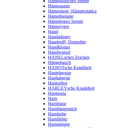
Hämosozisches Serum
Hämospasie
Hämostasie, Hämatostatica
Hämotherapie
Hämotropes Serum
Hämozyten
Hand
Handgänger
Handgriff, Doppelter
Handklonus
Handwurzel
HÄNELsches Zeichen
Hängebauch
HANOTsche Krankheit
Hantelpessar
Haphalgesie
Haptophor
HARLEYsche Krankheit
Harmonia
Harn
Harnblase
Harnblasenstich
Harnfarbe
Harnfieber
Harngärung