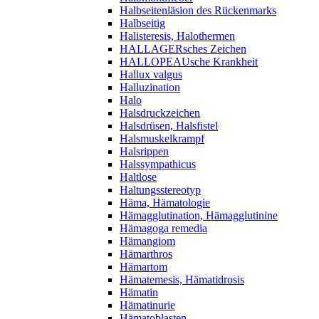
Halbseitenläsion des Rückenmarks
Halbseitig
Halisteresis, Halothermen
HALLAGERsches Zeichen
HALLOPEAUsche Krankheit
Hallux valgus
Halluzination
Halo
Halsdruckzeichen
Halsdrüsen, Halsfistel
Halsmuskelkrampf
Halsrippen
Halssympathicus
Haltlose
Haltungsstereotyp
Häma, Hämatologie
Hämagglutination, Hämagglutinine
Hämagoga remedia
Hämangiom
Hämarthros
Hämartom
Hämatemesis, Hämatidrosis
Hämatin
Hämatinurie
Hämatoblasten