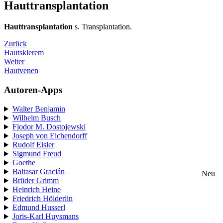
Hauttransplantation
Hauttransplantation
s. Transplantation.
Zurück
Hautsklerem
Weiter
Hautvenen
Autoren-Apps
Walter Benjamin
Wilhelm Busch
Fjodor M. Dostojewski
Joseph von Eichendorff
Rudolf Eisler
Sigmund Freud
Goethe
Baltasar Gracián
Neu
Brüder Grimm
Heinrich Heine
Friedrich Hölderlin
Edmund Husserl
Joris-Karl Huysmans