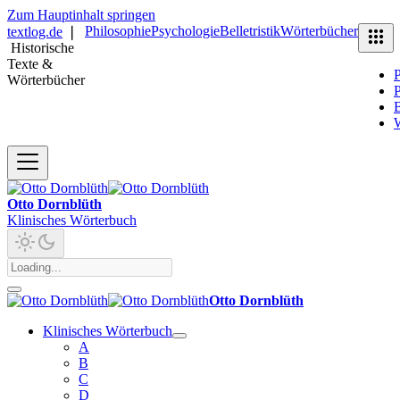
Zum Hauptinhalt springen
Philosophie
Psychologie
Belletristik
Wörterbücher
textlog.de
❘
Historische
Texte &
P
Wörterbücher
P
B
Otto Dornblüth
Klinisches Wörterbuch
Otto Dornblüth
Klinisches Wörterbuch
A
B
C
D