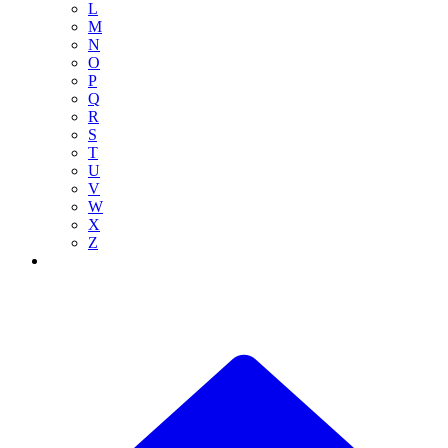
L
M
N
O
P
Q
R
S
T
U
V
W
X
Z