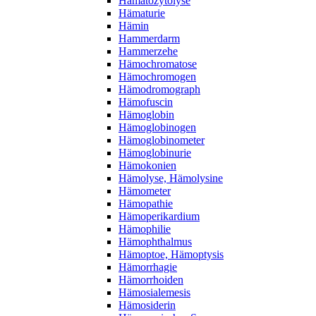
Hämatozytolyse
Hämaturie
Hämin
Hammerdarm
Hammerzehe
Hämochromatose
Hämochromogen
Hämodromograph
Hämofuscin
Hämoglobin
Hämoglobinogen
Hämoglobinometer
Hämoglobinurie
Hämokonien
Hämolyse, Hämolysine
Hämometer
Hämopathie
Hämoperikardium
Hämophilie
Hämophthalmus
Hämoptoe, Hämoptysis
Hämorrhagie
Hämorrhoiden
Hämosialemesis
Hämosiderin