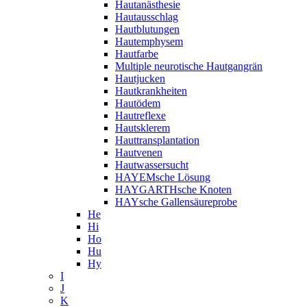
Hautanästhesie
Hautausschlag
Hautblutungen
Hautemphysem
Hautfarbe
Multiple neurotische Hautgangrän
Hautjucken
Hautkrankheiten
Hautödem
Hautreflexe
Hautsklerem
Hauttransplantation
Hautvenen
Hautwassersucht
HAYEMsche Lösung
HAYGARTHsche Knoten
HAYsche Gallensäureprobe
He
Hi
Ho
Hu
Hy
I
J
K