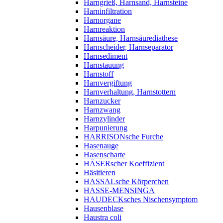
Harngrieß, Harnsand, Harnsteine
Harninfiltration
Harnorgane
Harnreaktion
Harnsäure, Harnsäurediathese
Harnscheider, Harnseparator
Harnsediment
Harnstauung
Harnstoff
Harnvergiftung
Harnverhaltung, Harnstottern
Harnzucker
Harnzwang
Harnzylinder
Harpunierung
HARRISONsche Furche
Hasenauge
Hasenscharte
HÄSERscher Koeffizient
Häsitieren
HASSALsche Körperchen
HASSE-MENSINGA
HAUDECKsches Nischensymptom
Hausenblase
Haustra coli