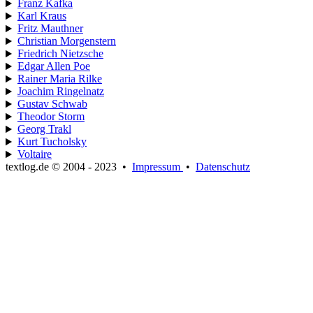
Franz Kafka
Karl Kraus
Fritz Mauthner
Christian Morgenstern
Friedrich Nietzsche
Edgar Allen Poe
Rainer Maria Rilke
Joachim Ringelnatz
Gustav Schwab
Theodor Storm
Georg Trakl
Kurt Tucholsky
Voltaire
textlog.de © 2004 - 2023
•
Impressum
•
Datenschutz