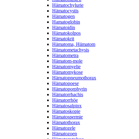
Hämatochylurie
Hämatocystis
Hämatogen
Hamatoglobin
Hämatoidin
Hämatokolpos
Hämatokrit
Hämatoma, Hämatom
Hämatometachysis
Hämatometra
Hämatom-mole
Hämatomyelie
Hämatomykose
Härnatopneumothorax
Hämatopoese
Hämatoporphyrin
Hämatorrhachis
Hämatorrhöe
Hämatosalpinx
Hämatoskopie
Hämatospermie
Hämatothorax
Hämatozele
Hämatozoen