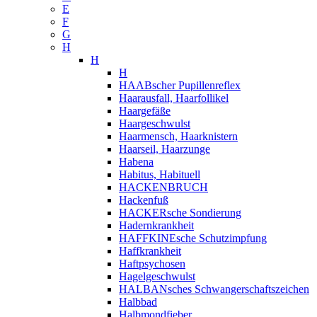
E
F
G
H
H
H
HAABscher Pupillenreflex
Haarausfall, Haarfollikel
Haargefäße
Haargeschwulst
Haarmensch, Haarknistern
Haarseil, Haarzunge
Habena
Habitus, Habituell
HACKENBRUCH
Hackenfuß
HACKERsche Sondierung
Hadernkrankheit
HAFFKINEsche Schutzimpfung
Haffkrankheit
Haftpsychosen
Hagelgeschwulst
HALBANsches Schwangerschaftszeichen
Halbbad
Halbmondfieber