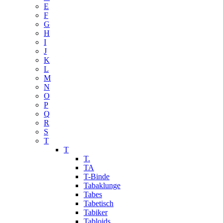
E
F
G
H
I
J
K
L
M
N
O
P
Q
R
S
T
T
T.
TA
T-Binde
Tabaklunge
Tabes
Tabetisch
Tabiker
Tabloids