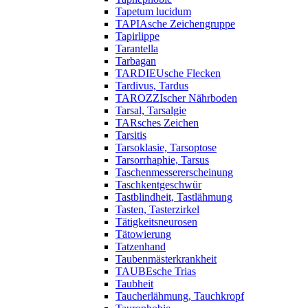
Tapetum lucidum
TAPIAsche Zeichengruppe
Tapirlippe
Tarantella
Tarbagan
TARDIEUsche Flecken
Tardivus, Tardus
TAROZZIscher Nährboden
Tarsal, Tarsalgie
TARsches Zeichen
Tarsitis
Tarsoklasie, Tarsoptose
Tarsorrhaphie, Tarsus
Taschenmessererscheinung
Taschkentgeschwür
Tastblindheit, Tastlähmung
Tasten, Tasterzirkel
Tätigkeitsneurosen
Tätowierung
Tatzenhand
Taubenmästerkrankheit
TAUBEsche Trias
Taubheit
Taucherlähmung, Tauchkropf