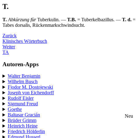
T.
T.
Abkürzung für
Tuberkulin. —
T.B.
= Tuberkelbazillus. —
T. d.
=
Tabes dorsalis, Rückenmarkschwindsucht.
Zurück
Klinisches Wörterbuch
Weiter
TA
Autoren-Apps
Walter Benjamin
Wilhelm Busch
Fjodor M. Dostojewski
Joseph von Eichendorff
Rudolf Eisler
Sigmund Freud
Goethe
Baltasar Gracián
Neu
Brüder Grimm
Heinrich Heine
Friedrich Hölderlin
Edmund Husserl