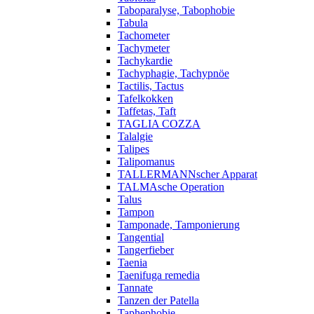
Taboparalyse, Tabophobie
Tabula
Tachometer
Tachymeter
Tachykardie
Tachyphagie, Tachypnöe
Tactilis, Tactus
Tafelkokken
Taffetas, Taft
TAGLIA COZZA
Talalgie
Talipes
Talipomanus
TALLERMANNscher Apparat
TALMAsche Operation
Talus
Tampon
Tamponade, Tamponierung
Tangential
Tangerfieber
Taenia
Taenifuga remedia
Tannate
Tanzen der Patella
Taphephobie