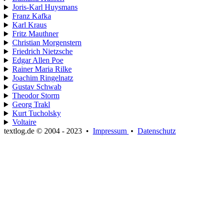
Joris-Karl Huysmans
Franz Kafka
Karl Kraus
Fritz Mauthner
Christian Morgenstern
Friedrich Nietzsche
Edgar Allen Poe
Rainer Maria Rilke
Joachim Ringelnatz
Gustav Schwab
Theodor Storm
Georg Trakl
Kurt Tucholsky
Voltaire
textlog.de © 2004 - 2023
•
Impressum
•
Datenschutz