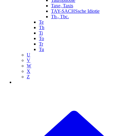
Taurophobie
Taxe, Taxis
TAY-SACHSsche Idiotie
Tb., Tbc.
Te
Th
Ti
To
Tr
Tu
U
V
W
X
Z