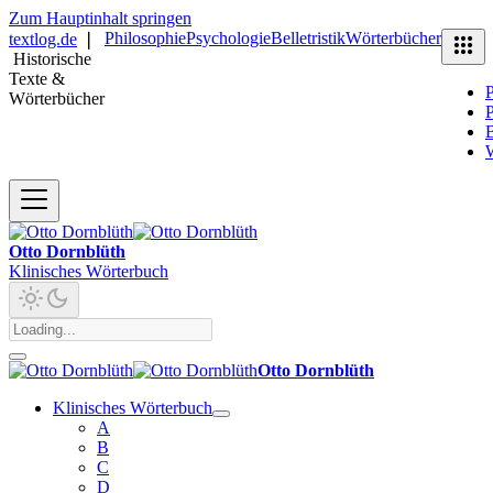
Zum Hauptinhalt springen
Philosophie
Psychologie
Belletristik
Wörterbücher
textlog.de
❘
Historische
Texte &
P
Wörterbücher
P
B
Otto Dornblüth
Klinisches Wörterbuch
Otto Dornblüth
Klinisches Wörterbuch
A
B
C
D