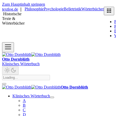
Zum Hauptinhalt springen
Philosophie
Psychologie
Belletristik
Wörterbücher
textlog.de
❘
Historische
Texte &
P
Wörterbücher
P
B
Otto Dornblüth
Klinisches Wörterbuch
Otto Dornblüth
Klinisches Wörterbuch
A
B
C
D