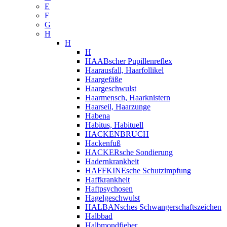
E
F
G
H
H
H
HAABscher Pupillenreflex
Haarausfall, Haarfollikel
Haargefäße
Haargeschwulst
Haarmensch, Haarknistern
Haarseil, Haarzunge
Habena
Habitus, Habituell
HACKENBRUCH
Hackenfuß
HACKERsche Sondierung
Hadernkrankheit
HAFFKINEsche Schutzimpfung
Haffkrankheit
Haftpsychosen
Hagelgeschwulst
HALBANsches Schwangerschaftszeichen
Halbbad
Halbmondfieber