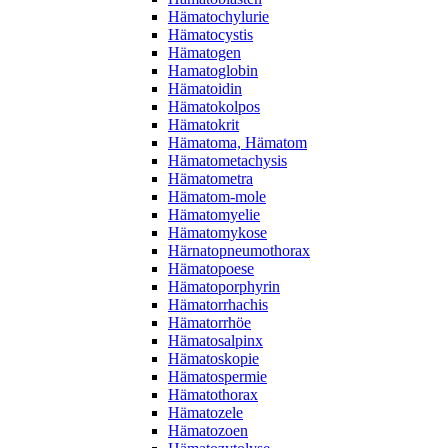
Hämatochylurie
Hämatocystis
Hämatogen
Hamatoglobin
Hämatoidin
Hämatokolpos
Hämatokrit
Hämatoma, Hämatom
Hämatometachysis
Hämatometra
Hämatom-mole
Hämatomyelie
Hämatomykose
Härnatopneumothorax
Hämatopoese
Hämatoporphyrin
Hämatorrhachis
Hämatorrhöe
Hämatosalpinx
Hämatoskopie
Hämatospermie
Hämatothorax
Hämatozele
Hämatozoen