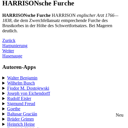
HARRISONsche Furche
HARRISONsche Furche
HARRISON
englischer Arzt 1766—
1838
, die dem Zwerchfellansatz entsprechende Furche des
Brustkorbes in der Höhe des Schwertfortsatzes. Bei Mageren
deutlich.
Zurück
Harpunierung
Weiter
Hasenauge
Autoren-Apps
Walter Benjamin
Wilhelm Busch
Fjodor M. Dostojewski
Joseph von Eichendorff
Rudolf Eisler
Sigmund Freud
Goethe
Baltasar Gracián
Neu
Brüder Grimm
Heinrich Heine