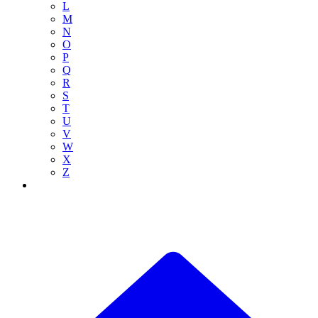
L
M
N
O
P
Q
R
S
T
U
V
W
X
Z