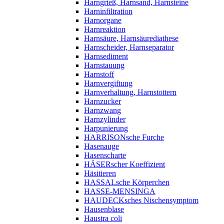
Harngrieß, Harnsand, Harnsteine
Harninfiltration
Harnorgane
Harnreaktion
Harnsäure, Harnsäurediathese
Harnscheider, Harnseparator
Harnsediment
Harnstauung
Harnstoff
Harnvergiftung
Harnverhaltung, Harnstottern
Harnzucker
Harnzwang
Harnzylinder
Harpunierung
HARRISONsche Furche
Hasenauge
Hasenscharte
HÄSERscher Koeffizient
Häsitieren
HASSALsche Körperchen
HASSE-MENSINGA
HAUDECKsches Nischensymptom
Hausenblase
Haustra coli