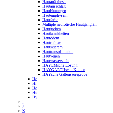
Hautanästhesie
Hautausschlag
Hautblutungen
Hautemphysem
Hautfarbe
Multiple neurotische Hautgangrän
Hautjucken
Hautkrankheiten
Hautödem
Hautreflexe
Hautsklerem
Hauttransplantation
Hautvenen
Hautwassersucht
HAYEMsche Lösung
HAYGARTHsche Knoten
HAYsche Gallensäureprobe
He
Hi
Ho
Hu
Hy
I
J
K