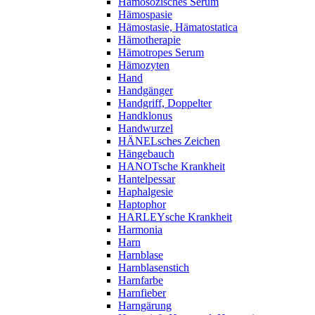
Hämosozisches Serum
Hämospasie
Hämostasie, Hämatostatica
Hämotherapie
Hämotropes Serum
Hämozyten
Hand
Handgänger
Handgriff, Doppelter
Handklonus
Handwurzel
HÄNELsches Zeichen
Hängebauch
HANOTsche Krankheit
Hantelpessar
Haphalgesie
Haptophor
HARLEYsche Krankheit
Harmonia
Harn
Harnblase
Harnblasenstich
Harnfarbe
Harnfieber
Harngärung