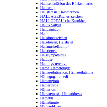
Halbseitenläsion des Rückenmarks
Halbseitig
Halisteresis, Halothermen
HALLAGERsches Zeichen
HALLOPEAUsche Krankheit
Hallux valgus
Halluzination
Halo
Halsdruckzeichen
Halsdrüsen, Halsfistel
Halsmuskelkrampf
Halsrippen
Halssympathicus
Haltlose
Haltungsstereotyp
Häma, Hämatologie
Hämagglutination, Hämagglutinine
Hämagoga remedia
Hämangiom
Hämarthros
Hämartom
Hämatemesis, Hämatidrosis
Hämatin
Hämatinurie
Hämatoblasten