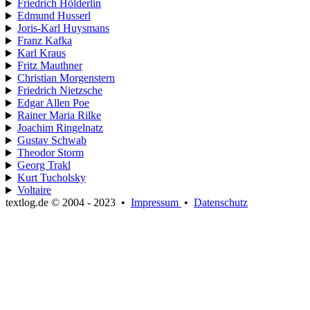
Friedrich Hölderlin
Edmund Husserl
Joris-Karl Huysmans
Franz Kafka
Karl Kraus
Fritz Mauthner
Christian Morgenstern
Friedrich Nietzsche
Edgar Allen Poe
Rainer Maria Rilke
Joachim Ringelnatz
Gustav Schwab
Theodor Storm
Georg Trakl
Kurt Tucholsky
Voltaire
textlog.de © 2004 - 2023
•
Impressum
•
Datenschutz