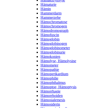
Hämatozytolyse
Hämaturie
Hämin
Hammerdarm
Hammerzehe
Hämochromatose
Hämochromogen
Hämodromograph
Hämofuscin
Hämoglobin
Hämoglobinogen
Hämoglobinometer
Hämoglobinurie
Hämokonien
Hämolyse, Hämolysine
Hämometer
Hämopathie
Hämoperikardium
Hämophilie
Hämophthalmus
Hämoptoe, Hämoptysis
Hämorrhagie
Hämorrhoiden
Hämosialemesis
Hämosiderin