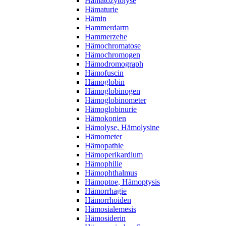
Hämatozytolyse
Hämaturie
Hämin
Hammerdarm
Hammerzehe
Hämochromatose
Hämochromogen
Hämodromograph
Hämofuscin
Hämoglobin
Hämoglobinogen
Hämoglobinometer
Hämoglobinurie
Hämokonien
Hämolyse, Hämolysine
Hämometer
Hämopathie
Hämoperikardium
Hämophilie
Hämophthalmus
Hämoptoe, Hämoptysis
Hämorrhagie
Hämorrhoiden
Hämosialemesis
Hämosiderin