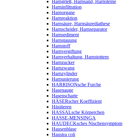
Harngrieß, Harnsand, Harnsteine
Harninfiltration
Harnorgane
Harnreaktion
Harnsäure, Harnsäurediathese
Harnscheider, Harnseparator
Harnsediment
Harnstauung
Harnstoff
Harnvergiftung
Harnverhaltung, Harnstottern
Harnzucker
Harnzwang
Harnzylinder
Harpunierung
HARRISONsche Furche
Hasenauge
Hasenscharte
HÄSERscher Koeffizient
Häsitieren
HASSALsche Körperchen
HASSE-MENSINGA
HAUDECKsches Nischensymptom
Hausenblase
Haustra coli