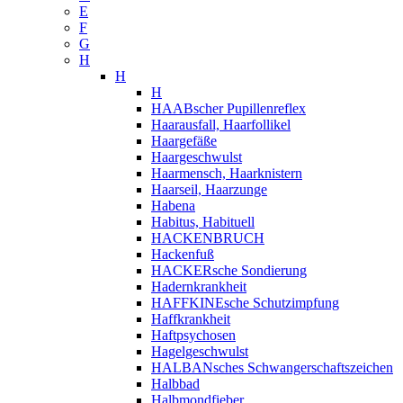
E
F
G
H
H
H
HAABscher Pupillenreflex
Haarausfall, Haarfollikel
Haargefäße
Haargeschwulst
Haarmensch, Haarknistern
Haarseil, Haarzunge
Habena
Habitus, Habituell
HACKENBRUCH
Hackenfuß
HACKERsche Sondierung
Hadernkrankheit
HAFFKINEsche Schutzimpfung
Haffkrankheit
Haftpsychosen
Hagelgeschwulst
HALBANsches Schwangerschaftszeichen
Halbbad
Halbmondfieber