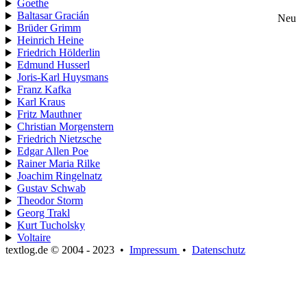
Goethe
Baltasar Gracián
Neu
Brüder Grimm
Heinrich Heine
Friedrich Hölderlin
Edmund Husserl
Joris-Karl Huysmans
Franz Kafka
Karl Kraus
Fritz Mauthner
Christian Morgenstern
Friedrich Nietzsche
Edgar Allen Poe
Rainer Maria Rilke
Joachim Ringelnatz
Gustav Schwab
Theodor Storm
Georg Trakl
Kurt Tucholsky
Voltaire
textlog.de © 2004 - 2023
•
Impressum
•
Datenschutz