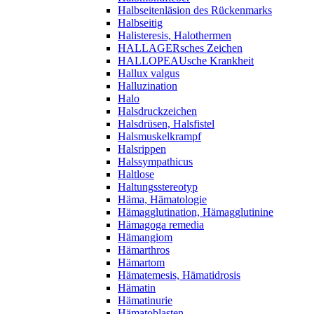
Halbseitenläsion des Rückenmarks
Halbseitig
Halisteresis, Halothermen
HALLAGERsches Zeichen
HALLOPEAUsche Krankheit
Hallux valgus
Halluzination
Halo
Halsdruckzeichen
Halsdrüsen, Halsfistel
Halsmuskelkrampf
Halsrippen
Halssympathicus
Haltlose
Haltungsstereotyp
Häma, Hämatologie
Hämagglutination, Hämagglutinine
Hämagoga remedia
Hämangiom
Hämarthros
Hämartom
Hämatemesis, Hämatidrosis
Hämatin
Hämatinurie
Hämatoblasten