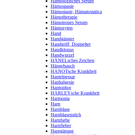
Hämosozisches Serum
Hämospasie
Hämostasie, Hämatostatica
Hämotherapie
Hämotropes Serum
Hämozyten
Hand
Handgänger
Handgriff, Doppelter
Handklonus
Handwurzel
HÄNELsches Zeichen
Hängebauch
HANOTsche Krankheit
Hantelpessar
Haphalgesie
Haptophor
HARLEYsche Krankheit
Harmonia
Harn
Harnblase
Harnblasenstich
Harnfarbe
Harnfieber
Harngärung