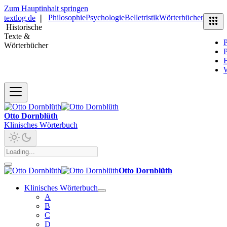
Zum Hauptinhalt springen
Philosophie
Psychologie
Belletristik
Wörterbücher
textlog.de
❘
Historische
Texte &
P
Wörterbücher
P
B
Otto Dornblüth
Klinisches Wörterbuch
Otto Dornblüth
Klinisches Wörterbuch
A
B
C
D