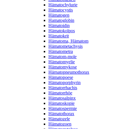
Hämatochylurie
Hämatocystis
Hämatogen
Hamatoglobin
Hämatoidin
Hämatokolpos
Hämatokrit
Hämatoma, Hämatom
Hämatometachysis
Hämatometra
Hämatom-mole
Hämatomyelie
Hämatomykose
Härnatopneumothorax
Hämatopoese
Hämatoporphyrin
Hämatorrhachis
Hämatorrhöe
Hämatosalpinx
Hämatoskopie
Hämatospermie
Hämatothorax
Hämatozele
Hämatozoen