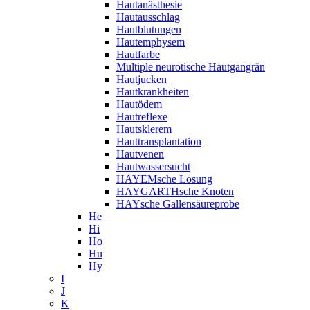
Hautanästhesie
Hautausschlag
Hautblutungen
Hautemphysem
Hautfarbe
Multiple neurotische Hautgangrän
Hautjucken
Hautkrankheiten
Hautödem
Hautreflexe
Hautsklerem
Hauttransplantation
Hautvenen
Hautwassersucht
HAYEMsche Lösung
HAYGARTHsche Knoten
HAYsche Gallensäureprobe
He
Hi
Ho
Hu
Hy
I
J
K