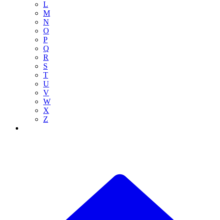
L
M
N
O
P
Q
R
S
T
U
V
W
X
Z