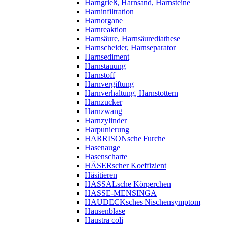
Harngrieß, Harnsand, Harnsteine
Harninfiltration
Harnorgane
Harnreaktion
Harnsäure, Harnsäurediathese
Harnscheider, Harnseparator
Harnsediment
Harnstauung
Harnstoff
Harnvergiftung
Harnverhaltung, Harnstottern
Harnzucker
Harnzwang
Harnzylinder
Harpunierung
HARRISONsche Furche
Hasenauge
Hasenscharte
HÄSERscher Koeffizient
Häsitieren
HASSALsche Körperchen
HASSE-MENSINGA
HAUDECKsches Nischensymptom
Hausenblase
Haustra coli