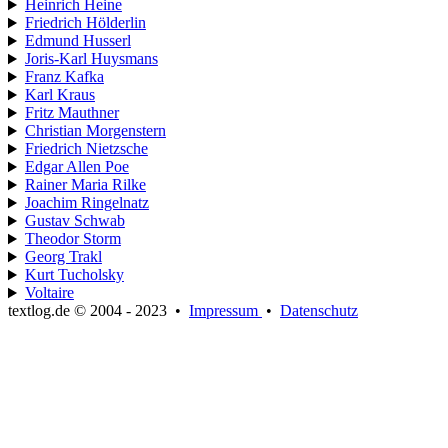
Heinrich Heine
Friedrich Hölderlin
Edmund Husserl
Joris-Karl Huysmans
Franz Kafka
Karl Kraus
Fritz Mauthner
Christian Morgenstern
Friedrich Nietzsche
Edgar Allen Poe
Rainer Maria Rilke
Joachim Ringelnatz
Gustav Schwab
Theodor Storm
Georg Trakl
Kurt Tucholsky
Voltaire
textlog.de © 2004 - 2023
•
Impressum
•
Datenschutz