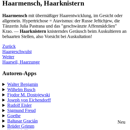
Haarmensch, Haarknistern
Haarmensch
mit übermäßiger Haarentwicklung, im Gesicht oder
allgemein. Hypertrichose = Atavismus: der Russe Jeftichjew, die
Tänzerin Julia Pastrana und das "geschwänzte Affenmädclien"
Krao. —
Haarknistern
knisterndes Geräusch beim Auskultieren an
behaarten Stellen, also Vorsicht bei Auskultation!
Zurück
Haargeschwulst
Weiter
Haarseil, Haarzunge
Autoren-Apps
Walter Benjamin
Wilhelm Busch
Fjodor M. Dostojewski
Joseph von Eichendorff
Rudolf Eisler
Sigmund Freud
Goethe
Baltasar Gracián
Neu
Brüder Grimm