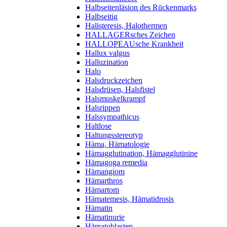
Halbseitenläsion des Rückenmarks
Halbseitig
Halisteresis, Halothermen
HALLAGERsches Zeichen
HALLOPEAUsche Krankheit
Hallux valgus
Halluzination
Halo
Halsdruckzeichen
Halsdrüsen, Halsfistel
Halsmuskelkrampf
Halsrippen
Halssympathicus
Haltlose
Haltungsstereotyp
Häma, Hämatologie
Hämagglutination, Hämagglutinine
Hämagoga remedia
Hämangiom
Hämarthros
Hämartom
Hämatemesis, Hämatidrosis
Hämatin
Hämatinurie
Hämatoblasten