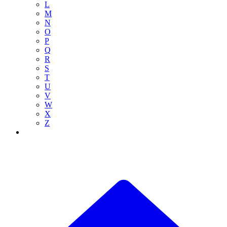
L
M
N
O
P
Q
R
S
T
U
V
W
X
Z