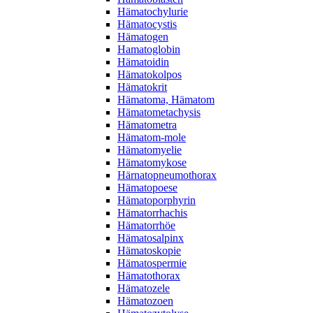
Hämatochylurie
Hämatocystis
Hämatogen
Hamatoglobin
Hämatoidin
Hämatokolpos
Hämatokrit
Hämatoma, Hämatom
Hämatometachysis
Hämatometra
Hämatom-mole
Hämatomyelie
Hämatomykose
Härnatopneumothorax
Hämatopoese
Hämatoporphyrin
Hämatorrhachis
Hämatorrhöe
Hämatosalpinx
Hämatoskopie
Hämatospermie
Hämatothorax
Hämatozele
Hämatozoen