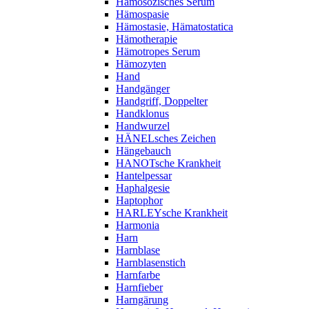
Hämosozisches Serum
Hämospasie
Hämostasie, Hämatostatica
Hämotherapie
Hämotropes Serum
Hämozyten
Hand
Handgänger
Handgriff, Doppelter
Handklonus
Handwurzel
HÄNELsches Zeichen
Hängebauch
HANOTsche Krankheit
Hantelpessar
Haphalgesie
Haptophor
HARLEYsche Krankheit
Harmonia
Harn
Harnblase
Harnblasenstich
Harnfarbe
Harnfieber
Harngärung