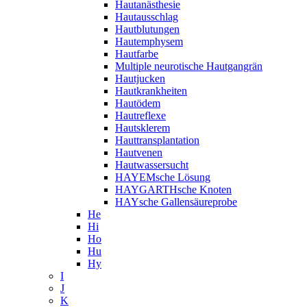
Hautanästhesie
Hautausschlag
Hautblutungen
Hautemphysem
Hautfarbe
Multiple neurotische Hautgangrän
Hautjucken
Hautkrankheiten
Hautödem
Hautreflexe
Hautsklerem
Hauttransplantation
Hautvenen
Hautwassersucht
HAYEMsche Lösung
HAYGARTHsche Knoten
HAYsche Gallensäureprobe
He
Hi
Ho
Hu
Hy
I
J
K