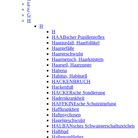
E
F
G
H
H
H
HAABscher Pupillenreflex
Haarausfall, Haarfollikel
Haargefäße
Haargeschwulst
Haarmensch, Haarknistern
Haarseil, Haarzunge
Habena
Habitus, Habituell
HACKENBRUCH
Hackenfuß
HACKERsche Sondierung
Hadernkrankheit
HAFFKINEsche Schutzimpfung
Haffkrankheit
Haftpsychosen
Hagelgeschwulst
HALBANsches Schwangerschaftszeichen
Halbbad
Halbmondfieber