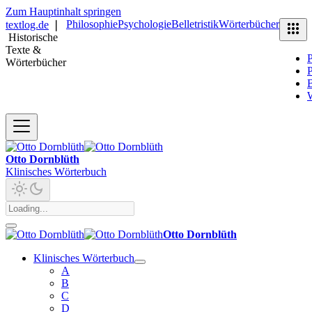
Zum Hauptinhalt springen
Philosophie
Psychologie
Belletristik
Wörterbücher
textlog.de
❘
Historische
Texte &
P
Wörterbücher
P
B
Otto Dornblüth
Klinisches Wörterbuch
Otto Dornblüth
Klinisches Wörterbuch
A
B
C
D