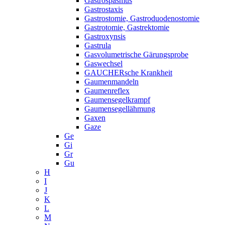
Gastrospasmus
Gastrostaxis
Gastrostomie, Gastroduodenostomie
Gastrotomie, Gastrektomie
Gastroxynsis
Gastrula
Gasvolumetrische Gärungsprobe
Gaswechsel
GAUCHERsche Krankheit
Gaumenmandeln
Gaumenreflex
Gaumensegelkrampf
Gaumensegellähmung
Gaxen
Gaze
Ge
Gi
Gr
Gu
H
I
J
K
L
M