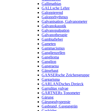
Gallimathias
GALLsche Lehre
Galoppierend
Galopprhythmus
Galvanisation, Galvanometer
Galvanokaustik
Galvanopalpation
Galvanotherapie
Gambiafieber
Gameten
Gammacismus
Ganglienzellen
Ganglioma
Ganglion
Gangraena
Gänsehaut
GANSERsche Zeichengruppe
Gargarisma
GARLANDsches Dreieck
Garrulitas vulvae
GÄRTNERs Tonometer
Gärung
Gärungsdyspepsie
Gasbrand, Gasgangrän
Gasbäder