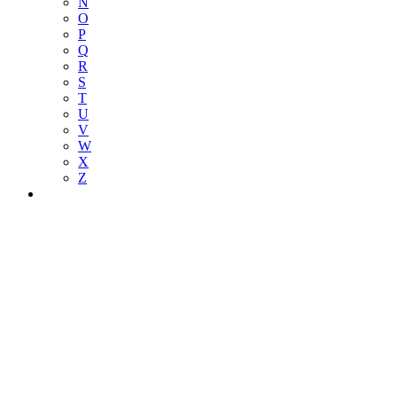
N
O
P
Q
R
S
T
U
V
W
X
Z