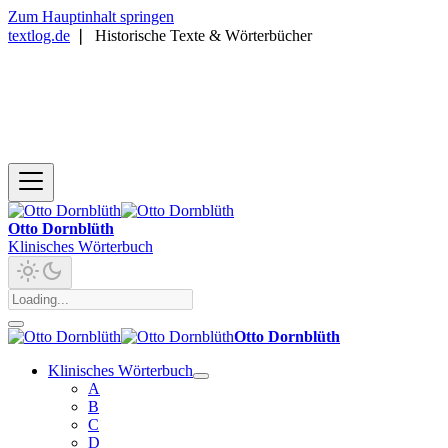
Zum Hauptinhalt springen
textlog.de
❘
Historische Texte & Wörterbücher
Otto Dornblüth
Klinisches Wörterbuch
Otto Dornblüth
Klinisches Wörterbuch
A
B
C
D