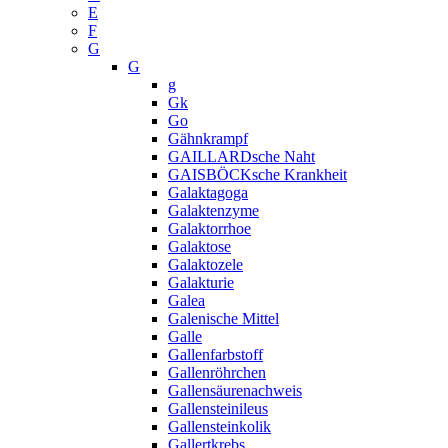
E
F
G
G
g
Gk
Go
Gähnkrampf
GAILLARDsche Naht
GAISBÖCKsche Krankheit
Galaktagoga
Galaktenzyme
Galaktorrhoe
Galaktose
Galaktozele
Galakturie
Galea
Galenische Mittel
Galle
Gallenfarbstoff
Gallenröhrchen
Gallensäurenachweis
Gallensteinileus
Gallensteinkolik
Gallertkrebs