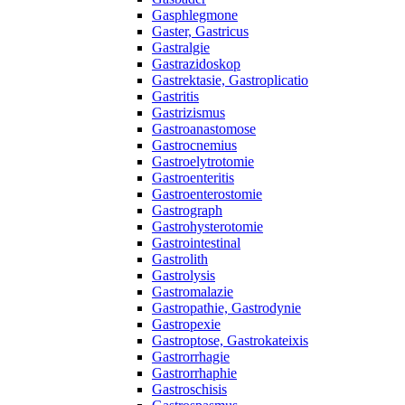
Gasphlegmone
Gaster, Gastricus
Gastralgie
Gastrazidoskop
Gastrektasie, Gastroplicatio
Gastritis
Gastrizismus
Gastroanastomose
Gastrocnemius
Gastroelytrotomie
Gastroenteritis
Gastroenterostomie
Gastrograph
Gastrohysterotomie
Gastrointestinal
Gastrolith
Gastrolysis
Gastromalazie
Gastropathie, Gastrodynie
Gastropexie
Gastroptose, Gastrokateixis
Gastrorrhagie
Gastrorrhaphie
Gastroschisis