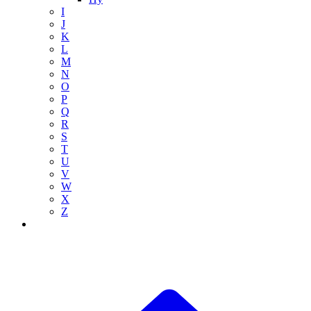
I
J
K
L
M
N
O
P
Q
R
S
T
U
V
W
X
Z