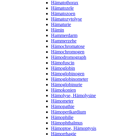
Hämatothorax
Hämatozele
Hämatozoen
Hämatozytolyse
Hämaturie
Hämin
Hammerdarm
Hammerzehe
Hämochromatose
Hämochromogen
Hämodromograph
Hämofuscin
Hämoglobin
Hämoglobinogen
Hämoglobinometer
Hämoglobinurie
Hämokonien
Hämolyse, Hämolysine
Hämometer
Hämopathie
Hämoperikardium
Hämophilie
Hämophthalmus
Hämoptoe, Hämoptysis
Hämorrhagie