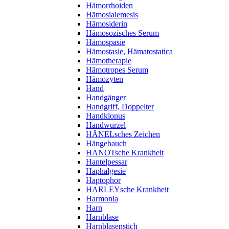
Hämorrhoiden
Hämosialemesis
Hämosiderin
Hämosozisches Serum
Hämospasie
Hämostasie, Hämatostatica
Hämotherapie
Hämotropes Serum
Hämozyten
Hand
Handgänger
Handgriff, Doppelter
Handklonus
Handwurzel
HÄNELsches Zeichen
Hängebauch
HANOTsche Krankheit
Hantelpessar
Haphalgesie
Haptophor
HARLEYsche Krankheit
Harmonia
Harn
Harnblase
Harnblasenstich