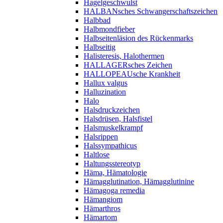
Hagelgeschwulst
HALBANsches Schwangerschaftszeichen
Halbbad
Halbmondfieber
Halbseitenläsion des Rückenmarks
Halbseitig
Halisteresis, Halothermen
HALLAGERsches Zeichen
HALLOPEAUsche Krankheit
Hallux valgus
Halluzination
Halo
Halsdruckzeichen
Halsdrüsen, Halsfistel
Halsmuskelkrampf
Halsrippen
Halssympathicus
Haltlose
Haltungsstereotyp
Häma, Hämatologie
Hämagglutination, Hämagglutinine
Hämagoga remedia
Hämangiom
Hämarthros
Hämartom