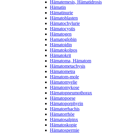
Hämatemesis, Hämatidrosis
Hämatin
Hämatinurie
Hämatoblasten
Hämatochylurie
Hämatocystis
Hämatogen
Hamatoglobin
Hämatoidin
Hämatokolpos
Hämatokrit
Hämatoma, Hämatom
Hämatometachysis
Hämatometra
Hämatom-mole
Hämatomyelie
Hämatomykose
Härnatopneumothorax
Hämatopoese
Hämatoporphyrin
Hämatorrhachis
Hämatorrhöe
Hämatosalpinx
Hämatoskopie
Hämatospermie