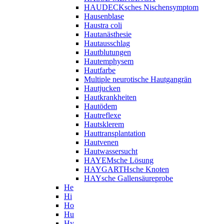
HAUDECKsches Nischensymptom
Hausenblase
Haustra coli
Hautanästhesie
Hautausschlag
Hautblutungen
Hautemphysem
Hautfarbe
Multiple neurotische Hautgangrän
Hautjucken
Hautkrankheiten
Hautödem
Hautreflexe
Hautsklerem
Hauttransplantation
Hautvenen
Hautwassersucht
HAYEMsche Lösung
HAYGARTHsche Knoten
HAYsche Gallensäureprobe
He
Hi
Ho
Hu
Hy