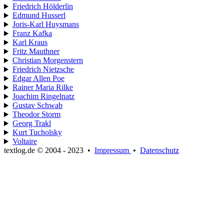
Friedrich Hölderlin
Edmund Husserl
Joris-Karl Huysmans
Franz Kafka
Karl Kraus
Fritz Mauthner
Christian Morgenstern
Friedrich Nietzsche
Edgar Allen Poe
Rainer Maria Rilke
Joachim Ringelnatz
Gustav Schwab
Theodor Storm
Georg Trakl
Kurt Tucholsky
Voltaire
textlog.de © 2004 - 2023
•
Impressum
•
Datenschutz