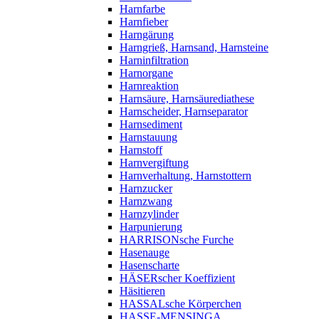
Harnfarbe
Harnfieber
Harngärung
Harngrieß, Harnsand, Harnsteine
Harninfiltration
Harnorgane
Harnreaktion
Harnsäure, Harnsäurediathese
Harnscheider, Harnseparator
Harnsediment
Harnstauung
Harnstoff
Harnvergiftung
Harnverhaltung, Harnstottern
Harnzucker
Harnzwang
Harnzylinder
Harpunierung
HARRISONsche Furche
Hasenauge
Hasenscharte
HÄSERscher Koeffizient
Häsitieren
HASSALsche Körperchen
HASSE-MENSINGA