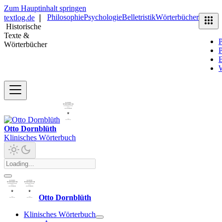
Zum Hauptinhalt springen
Philosophie
Psychologie
Belletristik
Wörterbücher
textlog.de
❘
Historische
Texte &
P
Wörterbücher
P
B
Otto Dornblüth
Klinisches Wörterbuch
Otto Dornblüth
Klinisches Wörterbuch