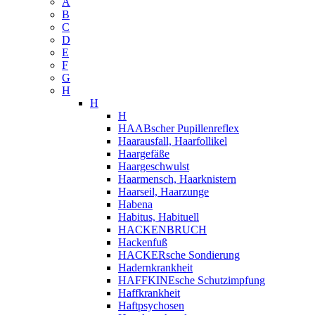
A
B
C
D
E
F
G
H
H
H
HAABscher Pupillenreflex
Haarausfall, Haarfollikel
Haargefäße
Haargeschwulst
Haarmensch, Haarknistern
Haarseil, Haarzunge
Habena
Habitus, Habituell
HACKENBRUCH
Hackenfuß
HACKERsche Sondierung
Hadernkrankheit
HAFFKINEsche Schutzimpfung
Haffkrankheit
Haftpsychosen