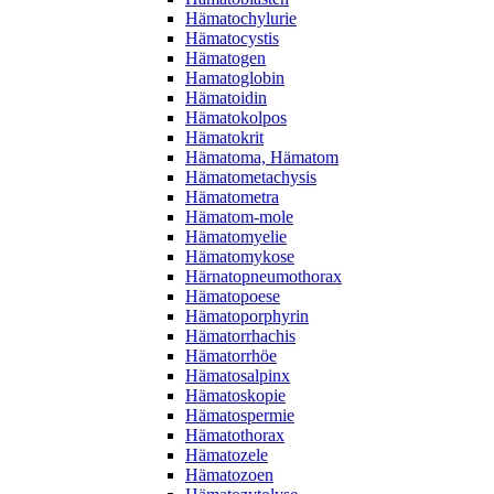
Hämatochylurie
Hämatocystis
Hämatogen
Hamatoglobin
Hämatoidin
Hämatokolpos
Hämatokrit
Hämatoma, Hämatom
Hämatometachysis
Hämatometra
Hämatom-mole
Hämatomyelie
Hämatomykose
Härnatopneumothorax
Hämatopoese
Hämatoporphyrin
Hämatorrhachis
Hämatorrhöe
Hämatosalpinx
Hämatoskopie
Hämatospermie
Hämatothorax
Hämatozele
Hämatozoen