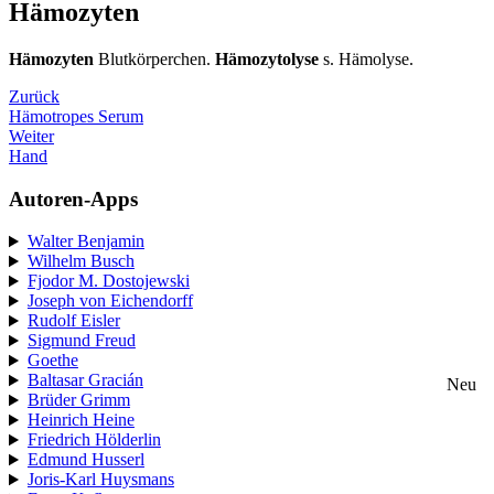
Hämozyten
Hämozyten
Blutkörperchen.
Hämozytolyse
s. Hämolyse.
Zurück
Hämotropes Serum
Weiter
Hand
Autoren-Apps
Walter Benjamin
Wilhelm Busch
Fjodor M. Dostojewski
Joseph von Eichendorff
Rudolf Eisler
Sigmund Freud
Goethe
Baltasar Gracián
Neu
Brüder Grimm
Heinrich Heine
Friedrich Hölderlin
Edmund Husserl
Joris-Karl Huysmans