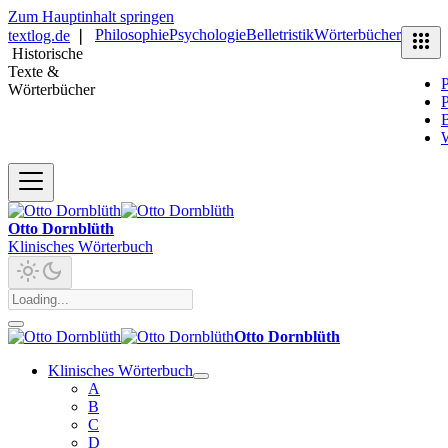
Zum Hauptinhalt springen
Philosophie
Psychologie
Belletristik
Wörterbücher
textlog.de
❘
Historische
Texte &
P
Wörterbücher
P
B
Otto Dornblüth
Klinisches Wörterbuch
Otto Dornblüth
Klinisches Wörterbuch
A
B
C
D