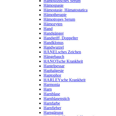
Hämosozisches Serum
Hämospasie
Hämostasie, Hämatostatica
Hämotherapie
Hämotropes Serum
Hämozyten
Hand
Handgänger
Handgriff, Doppelter
Handklonus
Handwurzel
HÄNELsches Zeichen
Hängebauch
HANOTsche Krankheit
Hantelpessar
Haphalgesie
Haptophor
HARLEYsche Krankheit
Harmonia
Harn
Harnblase
Harnblasenstich
Harnfarbe
Harnfieber
Harngärung