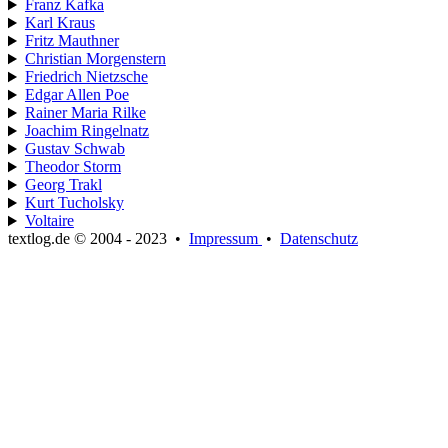
Franz Kafka
Karl Kraus
Fritz Mauthner
Christian Morgenstern
Friedrich Nietzsche
Edgar Allen Poe
Rainer Maria Rilke
Joachim Ringelnatz
Gustav Schwab
Theodor Storm
Georg Trakl
Kurt Tucholsky
Voltaire
textlog.de © 2004 - 2023
•
Impressum
•
Datenschutz