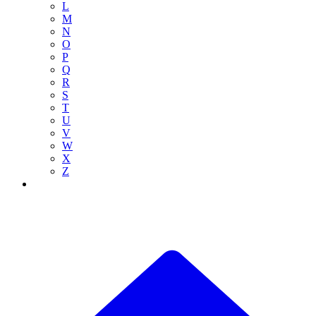
L
M
N
O
P
Q
R
S
T
U
V
W
X
Z