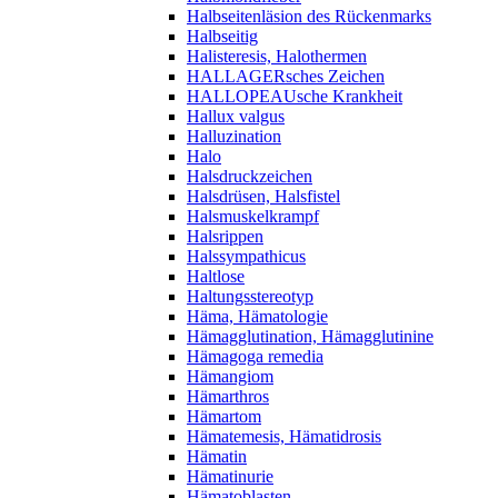
Halbseitenläsion des Rückenmarks
Halbseitig
Halisteresis, Halothermen
HALLAGERsches Zeichen
HALLOPEAUsche Krankheit
Hallux valgus
Halluzination
Halo
Halsdruckzeichen
Halsdrüsen, Halsfistel
Halsmuskelkrampf
Halsrippen
Halssympathicus
Haltlose
Haltungsstereotyp
Häma, Hämatologie
Hämagglutination, Hämagglutinine
Hämagoga remedia
Hämangiom
Hämarthros
Hämartom
Hämatemesis, Hämatidrosis
Hämatin
Hämatinurie
Hämatoblasten