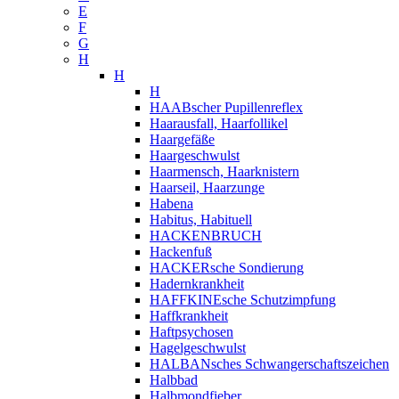
E
F
G
H
H
H
HAABscher Pupillenreflex
Haarausfall, Haarfollikel
Haargefäße
Haargeschwulst
Haarmensch, Haarknistern
Haarseil, Haarzunge
Habena
Habitus, Habituell
HACKENBRUCH
Hackenfuß
HACKERsche Sondierung
Hadernkrankheit
HAFFKINEsche Schutzimpfung
Haffkrankheit
Haftpsychosen
Hagelgeschwulst
HALBANsches Schwangerschaftszeichen
Halbbad
Halbmondfieber