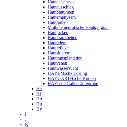
Hautanästhesie
Hautausschlag
Hautblutungen
Hautemphysem
Hautfarbe
Multiple neurotische Hautgangrän
Hautjucken
Hautkrankheiten
Hautödem
Hautreflexe
Hautsklerem
Hauttransplantation
Hautvenen
Hautwassersucht
HAYEMsche Lösung
HAYGARTHsche Knoten
HAYsche Gallensäureprobe
He
Hi
Ho
Hu
Hy
I
J
K