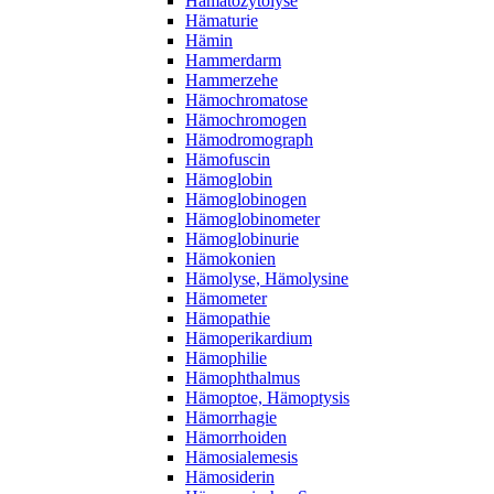
Hämatozytolyse
Hämaturie
Hämin
Hammerdarm
Hammerzehe
Hämochromatose
Hämochromogen
Hämodromograph
Hämofuscin
Hämoglobin
Hämoglobinogen
Hämoglobinometer
Hämoglobinurie
Hämokonien
Hämolyse, Hämolysine
Hämometer
Hämopathie
Hämoperikardium
Hämophilie
Hämophthalmus
Hämoptoe, Hämoptysis
Hämorrhagie
Hämorrhoiden
Hämosialemesis
Hämosiderin