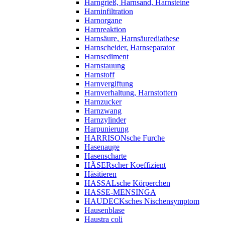
Harngrieß, Harnsand, Harnsteine
Harninfiltration
Harnorgane
Harnreaktion
Harnsäure, Harnsäurediathese
Harnscheider, Harnseparator
Harnsediment
Harnstauung
Harnstoff
Harnvergiftung
Harnverhaltung, Harnstottern
Harnzucker
Harnzwang
Harnzylinder
Harpunierung
HARRISONsche Furche
Hasenauge
Hasenscharte
HÄSERscher Koeffizient
Häsitieren
HASSALsche Körperchen
HASSE-MENSINGA
HAUDECKsches Nischensymptom
Hausenblase
Haustra coli