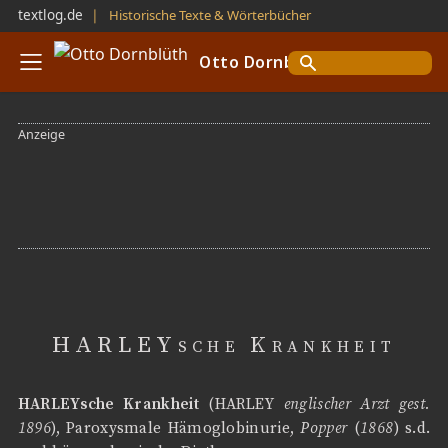
textlog.de
❘
Historische Texte & Wörterbücher
Otto Dornblüth
HARLEYsche Krankheit
HARLEYsche Krankheit
(HARLEY
englischer Arzt gest.
1896
), Paroxysmale Hämoglobinurie,
Popper
(
1868
) s.d.