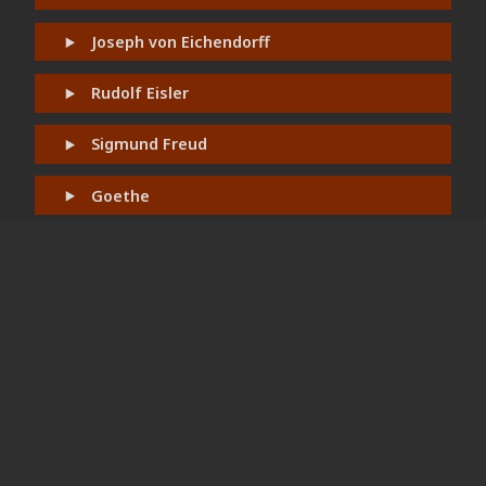
Joseph von Eichendorff
Rudolf Eisler
Sigmund Freud
Goethe
Baltasar Gracián
Neu
Brüder Grimm
Heinrich Heine
Friedrich Hölderlin
Edmund Husserl