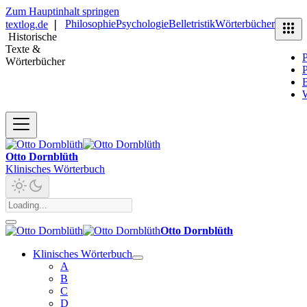
Zum Hauptinhalt springen
Philosophie
Psychologie
Belletristik
Wörterbücher
textlog.de
❘
Historische
Texte &
P
Wörterbücher
P
B
Otto Dornblüth
Klinisches Wörterbuch
Otto Dornblüth
Klinisches Wörterbuch
A
B
C
D