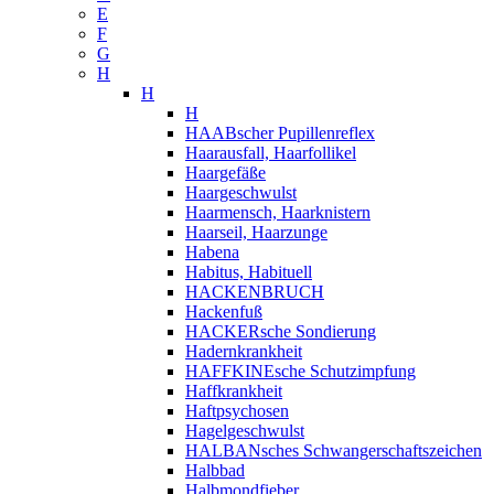
E
F
G
H
H
H
HAABscher Pupillenreflex
Haarausfall, Haarfollikel
Haargefäße
Haargeschwulst
Haarmensch, Haarknistern
Haarseil, Haarzunge
Habena
Habitus, Habituell
HACKENBRUCH
Hackenfuß
HACKERsche Sondierung
Hadernkrankheit
HAFFKINEsche Schutzimpfung
Haffkrankheit
Haftpsychosen
Hagelgeschwulst
HALBANsches Schwangerschaftszeichen
Halbbad
Halbmondfieber