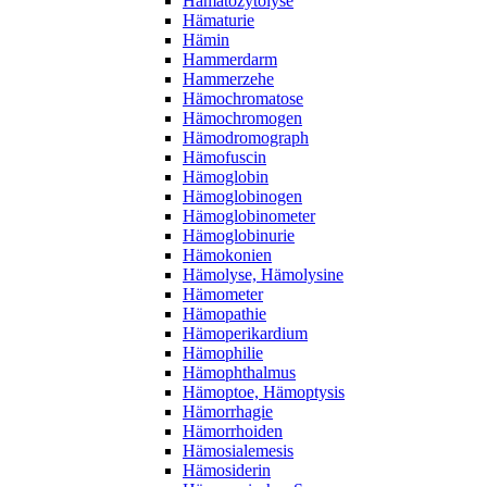
Hämatozytolyse
Hämaturie
Hämin
Hammerdarm
Hammerzehe
Hämochromatose
Hämochromogen
Hämodromograph
Hämofuscin
Hämoglobin
Hämoglobinogen
Hämoglobinometer
Hämoglobinurie
Hämokonien
Hämolyse, Hämolysine
Hämometer
Hämopathie
Hämoperikardium
Hämophilie
Hämophthalmus
Hämoptoe, Hämoptysis
Hämorrhagie
Hämorrhoiden
Hämosialemesis
Hämosiderin