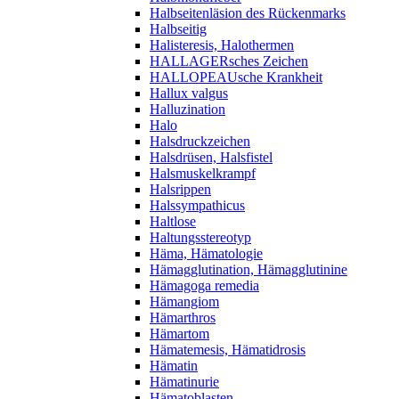
Halbseitenläsion des Rückenmarks
Halbseitig
Halisteresis, Halothermen
HALLAGERsches Zeichen
HALLOPEAUsche Krankheit
Hallux valgus
Halluzination
Halo
Halsdruckzeichen
Halsdrüsen, Halsfistel
Halsmuskelkrampf
Halsrippen
Halssympathicus
Haltlose
Haltungsstereotyp
Häma, Hämatologie
Hämagglutination, Hämagglutinine
Hämagoga remedia
Hämangiom
Hämarthros
Hämartom
Hämatemesis, Hämatidrosis
Hämatin
Hämatinurie
Hämatoblasten