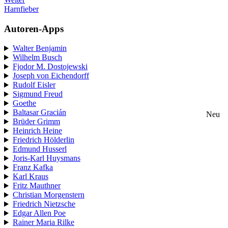
Harnfieber
Autoren-Apps
Walter Benjamin
Wilhelm Busch
Fjodor M. Dostojewski
Joseph von Eichendorff
Rudolf Eisler
Sigmund Freud
Goethe
Baltasar Gracián
Neu
Brüder Grimm
Heinrich Heine
Friedrich Hölderlin
Edmund Husserl
Joris-Karl Huysmans
Franz Kafka
Karl Kraus
Fritz Mauthner
Christian Morgenstern
Friedrich Nietzsche
Edgar Allen Poe
Rainer Maria Rilke