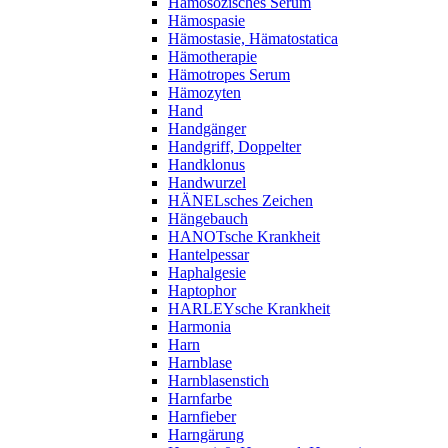
Hämosozisches Serum
Hämospasie
Hämostasie, Hämatostatica
Hämotherapie
Hämotropes Serum
Hämozyten
Hand
Handgänger
Handgriff, Doppelter
Handklonus
Handwurzel
HÄNELsches Zeichen
Hängebauch
HANOTsche Krankheit
Hantelpessar
Haphalgesie
Haptophor
HARLEYsche Krankheit
Harmonia
Harn
Harnblase
Harnblasenstich
Harnfarbe
Harnfieber
Harngärung