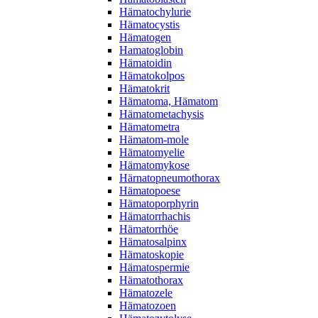
Hämatochylurie
Hämatocystis
Hämatogen
Hamatoglobin
Hämatoidin
Hämatokolpos
Hämatokrit
Hämatoma, Hämatom
Hämatometachysis
Hämatometra
Hämatom-mole
Hämatomyelie
Hämatomykose
Härnatopneumothorax
Hämatopoese
Hämatoporphyrin
Hämatorrhachis
Hämatorrhöe
Hämatosalpinx
Hämatoskopie
Hämatospermie
Hämatothorax
Hämatozele
Hämatozoen