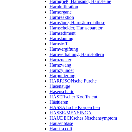
Harngrieß, Harnsand, Harnsteine
Harninfiltration
Harnorgane
Harnreaktion
Harnsäure, Harnsäurediathese
Harnscheider, Harnseparator
Harnsediment
Harnstauung
Harnstoff
Harnvergiftung
Harnverhaltung, Harnstottern
Harnzucker
Harnzwang
Harnzylinder
Harpunierung
HARRISONsche Furche
Hasenauge
Hasenscharte
HÄSERscher Koeffizient
Häsitieren
HASSALsche Körperchen
HASSE-MENSINGA
HAUDECKsches Nischensymptom
Hausenblase
Haustra coli