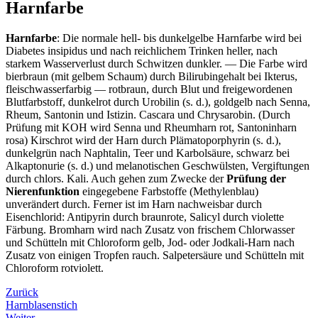
Harnfarbe
Harnfarbe
: Die normale hell- bis dunkelgelbe Harnfarbe wird bei
Diabetes insipidus und nach reichlichem Trinken heller, nach
starkem Wasserverlust durch Schwitzen dunkler. — Die Farbe wird
bierbraun (mit gelbem Schaum) durch Bilirubingehalt bei Ikterus,
fleischwasserfarbig — rotbraun, durch Blut und freigewordenen
Blutfarbstoff, dunkelrot durch Urobilin (s. d.), goldgelb nach Senna,
Rheum, Santonin und Istizin. Cascara und Chrysarobin. (Durch
Prüfung mit KOH wird Senna und Rheumharn rot, Santoninharn
rosa) Kirschrot wird der Harn durch Plämatoporphyrin (s. d.),
dunkelgrün nach Naphtalin, Teer und Karbolsäure, schwarz bei
Alkaptonurie (s. d.) und melanotischen Geschwülsten, Vergiftungen
durch chlors. Kali. Auch gehen zum Zwecke der
Prüfung der
Nierenfunktion
eingegebene Farbstoffe (Methylenblau)
unverändert durch. Ferner ist im Harn nachweisbar durch
Eisenchlorid: Antipyrin durch braunrote, Salicyl durch violette
Färbung. Bromharn wird nach Zusatz von frischem Chlorwasser
und Schütteln mit Chloroform gelb, Jod- oder Jodkali-Harn nach
Zusatz von einigen Tropfen rauch. Salpetersäure und Schütteln mit
Chloroform rotviolett.
Zurück
Harnblasenstich
Weiter