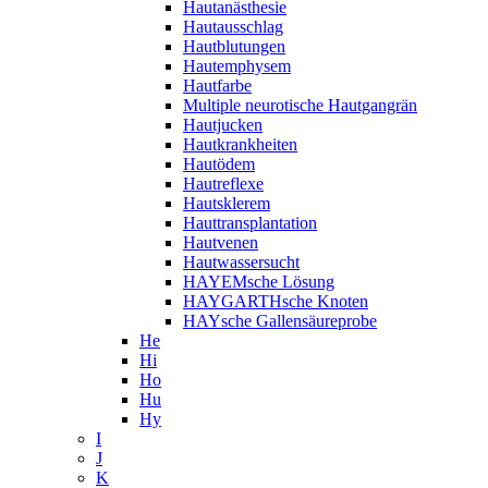
Hautanästhesie
Hautausschlag
Hautblutungen
Hautemphysem
Hautfarbe
Multiple neurotische Hautgangrän
Hautjucken
Hautkrankheiten
Hautödem
Hautreflexe
Hautsklerem
Hauttransplantation
Hautvenen
Hautwassersucht
HAYEMsche Lösung
HAYGARTHsche Knoten
HAYsche Gallensäureprobe
He
Hi
Ho
Hu
Hy
I
J
K