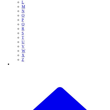
L
M
N
O
P
Q
R
S
T
U
V
W
X
Z