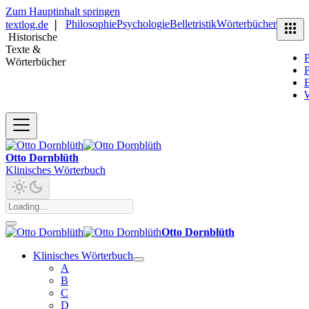
Zum Hauptinhalt springen
Philosophie
Psychologie
Belletristik
Wörterbücher
textlog.de
❘
Historische
Texte &
P
Wörterbücher
P
B
Otto Dornblüth
Klinisches Wörterbuch
Otto Dornblüth
Klinisches Wörterbuch
A
B
C
D