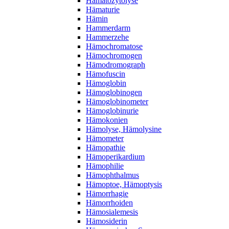
Hämatozytolyse
Hämaturie
Hämin
Hammerdarm
Hammerzehe
Hämochromatose
Hämochromogen
Hämodromograph
Hämofuscin
Hämoglobin
Hämoglobinogen
Hämoglobinometer
Hämoglobinurie
Hämokonien
Hämolyse, Hämolysine
Hämometer
Hämopathie
Hämoperikardium
Hämophilie
Hämophthalmus
Hämoptoe, Hämoptysis
Hämorrhagie
Hämorrhoiden
Hämosialemesis
Hämosiderin