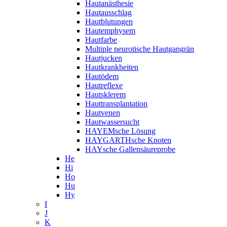
Hautanästhesie
Hautausschlag
Hautblutungen
Hautemphysem
Hautfarbe
Multiple neurotische Hautgangrän
Hautjucken
Hautkrankheiten
Hautödem
Hautreflexe
Hautsklerem
Hauttransplantation
Hautvenen
Hautwassersucht
HAYEMsche Lösung
HAYGARTHsche Knoten
HAYsche Gallensäureprobe
He
Hi
Ho
Hu
Hy
I
J
K