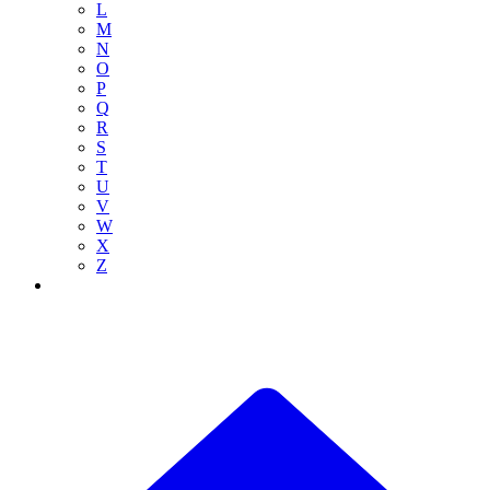
L
M
N
O
P
Q
R
S
T
U
V
W
X
Z