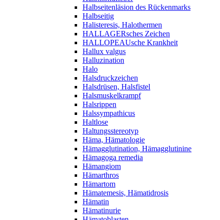
Halbseitenläsion des Rückenmarks
Halbseitig
Halisteresis, Halothermen
HALLAGERsches Zeichen
HALLOPEAUsche Krankheit
Hallux valgus
Halluzination
Halo
Halsdruckzeichen
Halsdrüsen, Halsfistel
Halsmuskelkrampf
Halsrippen
Halssympathicus
Haltlose
Haltungsstereotyp
Häma, Hämatologie
Hämagglutination, Hämagglutinine
Hämagoga remedia
Hämangiom
Hämarthros
Hämartom
Hämatemesis, Hämatidrosis
Hämatin
Hämatinurie
Hämatoblasten