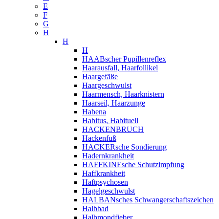
E
F
G
H
H
H
HAABscher Pupillenreflex
Haarausfall, Haarfollikel
Haargefäße
Haargeschwulst
Haarmensch, Haarknistern
Haarseil, Haarzunge
Habena
Habitus, Habituell
HACKENBRUCH
Hackenfuß
HACKERsche Sondierung
Hadernkrankheit
HAFFKINEsche Schutzimpfung
Haffkrankheit
Haftpsychosen
Hagelgeschwulst
HALBANsches Schwangerschaftszeichen
Halbbad
Halbmondfieber