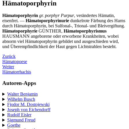
Hämatoporphyrin
Hämatoporphyrin
gr. porphyr Purpur
, verändertes Hämatin,
eisenfrei. —
Hämatoporphyrinurie
dunkelrote Färbung des Harns
durch Hämatoporphyrin, bei Sulfonal-, Trional- und Bleivergiftung.
Hämatoporphyrie
GÜNTHER,
Hämatoporphyrismus
HAUSMANN angeborene oder erworbene Krankheiten, wobei
abnorm viel Hämatoporphyrin gebildet und ausgeschieden wird,
und Überempfindlichkeit der Haut gegen Lichtstrahlen besteht.
Zurück
Hämatopoese
Weiter
Hämatorrhachis
Autoren-Apps
Walter Benjamin
Wilhelm Busch
Fjodor M. Dostojewski
Joseph von Eichendorff
Rudolf Eisler
Sigmund Freud
Goethe