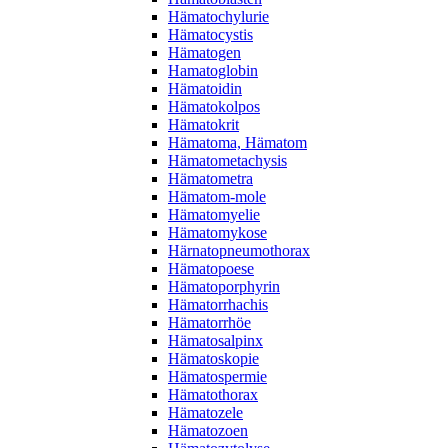
Hämatochylurie
Hämatocystis
Hämatogen
Hamatoglobin
Hämatoidin
Hämatokolpos
Hämatokrit
Hämatoma, Hämatom
Hämatometachysis
Hämatometra
Hämatom-mole
Hämatomyelie
Hämatomykose
Härnatopneumothorax
Hämatopoese
Hämatoporphyrin
Hämatorrhachis
Hämatorrhöe
Hämatosalpinx
Hämatoskopie
Hämatospermie
Hämatothorax
Hämatozele
Hämatozoen