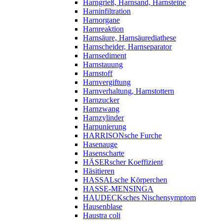
Harngrieß, Harnsand, Harnsteine
Harninfiltration
Harnorgane
Harnreaktion
Harnsäure, Harnsäurediathese
Harnscheider, Harnseparator
Harnsediment
Harnstauung
Harnstoff
Harnvergiftung
Harnverhaltung, Harnstottern
Harnzucker
Harnzwang
Harnzylinder
Harpunierung
HARRISONsche Furche
Hasenauge
Hasenscharte
HÄSERscher Koeffizient
Häsitieren
HASSALsche Körperchen
HASSE-MENSINGA
HAUDECKsches Nischensymptom
Hausenblase
Haustra coli