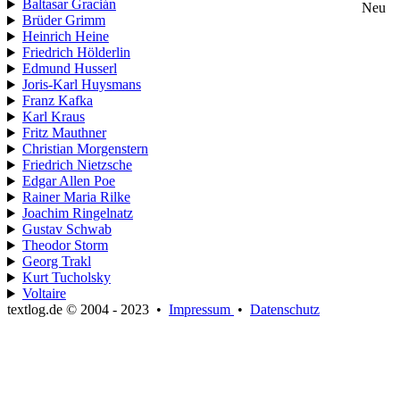
Baltasar Gracián
Neu
Brüder Grimm
Heinrich Heine
Friedrich Hölderlin
Edmund Husserl
Joris-Karl Huysmans
Franz Kafka
Karl Kraus
Fritz Mauthner
Christian Morgenstern
Friedrich Nietzsche
Edgar Allen Poe
Rainer Maria Rilke
Joachim Ringelnatz
Gustav Schwab
Theodor Storm
Georg Trakl
Kurt Tucholsky
Voltaire
textlog.de © 2004 - 2023
•
Impressum
•
Datenschutz