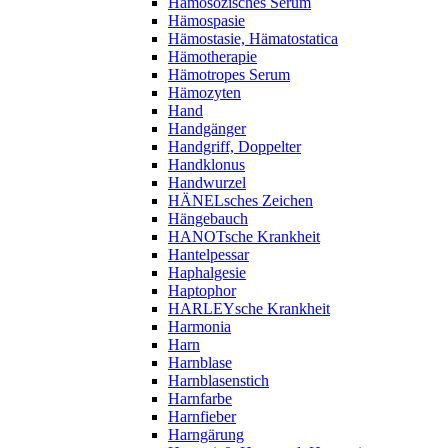
Hämosozisches Serum
Hämospasie
Hämostasie, Hämatostatica
Hämotherapie
Hämotropes Serum
Hämozyten
Hand
Handgänger
Handgriff, Doppelter
Handklonus
Handwurzel
HÄNELsches Zeichen
Hängebauch
HANOTsche Krankheit
Hantelpessar
Haphalgesie
Haptophor
HARLEYsche Krankheit
Harmonia
Harn
Harnblase
Harnblasenstich
Harnfarbe
Harnfieber
Harngärung