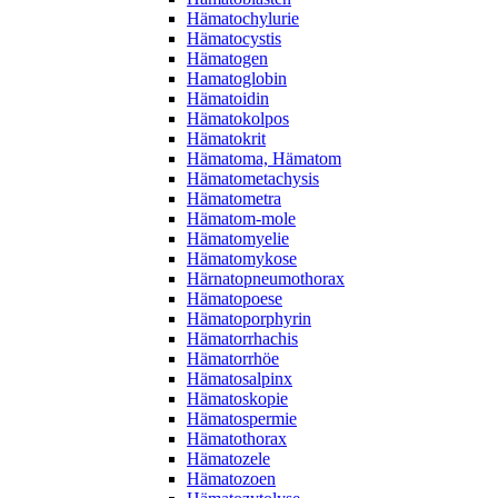
Hämatochylurie
Hämatocystis
Hämatogen
Hamatoglobin
Hämatoidin
Hämatokolpos
Hämatokrit
Hämatoma, Hämatom
Hämatometachysis
Hämatometra
Hämatom-mole
Hämatomyelie
Hämatomykose
Härnatopneumothorax
Hämatopoese
Hämatoporphyrin
Hämatorrhachis
Hämatorrhöe
Hämatosalpinx
Hämatoskopie
Hämatospermie
Hämatothorax
Hämatozele
Hämatozoen