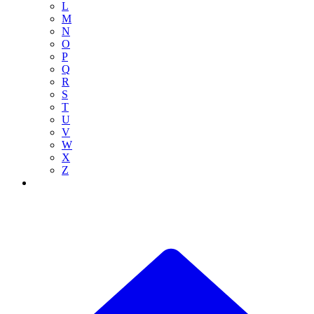
L
M
N
O
P
Q
R
S
T
U
V
W
X
Z