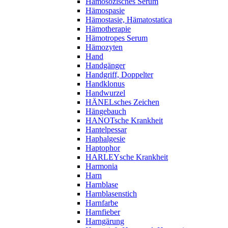
Hämosozisches Serum
Hämospasie
Hämostasie, Hämatostatica
Hämotherapie
Hämotropes Serum
Hämozyten
Hand
Handgänger
Handgriff, Doppelter
Handklonus
Handwurzel
HÄNELsches Zeichen
Hängebauch
HANOTsche Krankheit
Hantelpessar
Haphalgesie
Haptophor
HARLEYsche Krankheit
Harmonia
Harn
Harnblase
Harnblasenstich
Harnfarbe
Harnfieber
Harngärung