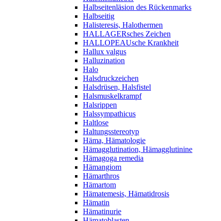
Halbseitenläsion des Rückenmarks
Halbseitig
Halisteresis, Halothermen
HALLAGERsches Zeichen
HALLOPEAUsche Krankheit
Hallux valgus
Halluzination
Halo
Halsdruckzeichen
Halsdrüsen, Halsfistel
Halsmuskelkrampf
Halsrippen
Halssympathicus
Haltlose
Haltungsstereotyp
Häma, Hämatologie
Hämagglutination, Hämagglutinine
Hämagoga remedia
Hämangiom
Hämarthros
Hämartom
Hämatemesis, Hämatidrosis
Hämatin
Hämatinurie
Hämatoblasten