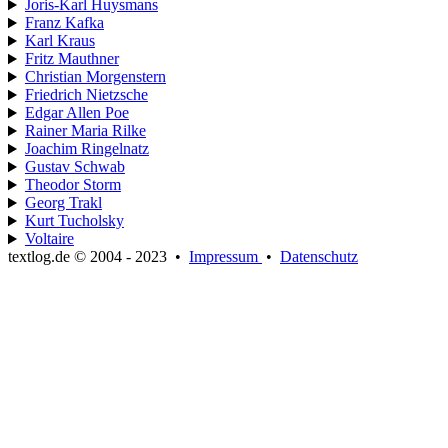
Joris-Karl Huysmans
Franz Kafka
Karl Kraus
Fritz Mauthner
Christian Morgenstern
Friedrich Nietzsche
Edgar Allen Poe
Rainer Maria Rilke
Joachim Ringelnatz
Gustav Schwab
Theodor Storm
Georg Trakl
Kurt Tucholsky
Voltaire
textlog.de © 2004 - 2023
•
Impressum
•
Datenschutz