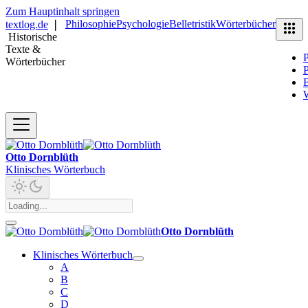
Zum Hauptinhalt springen
Philosophie
Psychologie
Belletristik
Wörterbücher
textlog.de
❘
Historische
Texte &
P
Wörterbücher
P
B
Otto Dornblüth
Klinisches Wörterbuch
Otto Dornblüth
Klinisches Wörterbuch
A
B
C
D