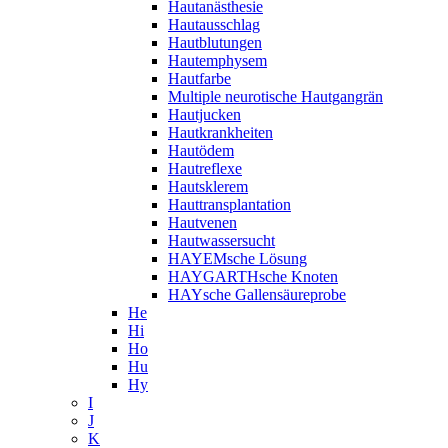
Hautanästhesie
Hautausschlag
Hautblutungen
Hautemphysem
Hautfarbe
Multiple neurotische Hautgangrän
Hautjucken
Hautkrankheiten
Hautödem
Hautreflexe
Hautsklerem
Hauttransplantation
Hautvenen
Hautwassersucht
HAYEMsche Lösung
HAYGARTHsche Knoten
HAYsche Gallensäureprobe
He
Hi
Ho
Hu
Hy
I
J
K