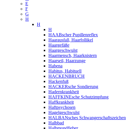
E
F
G
H
H
H
HAABscher Pupillenreflex
Haarausfall, Haarfollikel
Haargefäße
Haargeschwulst
Haarmensch, Haarknistern
Haarseil, Haarzunge
Habena
Habitus, Habituell
HACKENBRUCH
Hackenfuß
HACKERsche Sondierung
Hadernkrankheit
HAFFKINEsche Schutzimpfung
Haffkrankheit
Haftpsychosen
Hagelgeschwulst
HALBANsches Schwangerschaftszeichen
Halbbad
Halbmondfieber