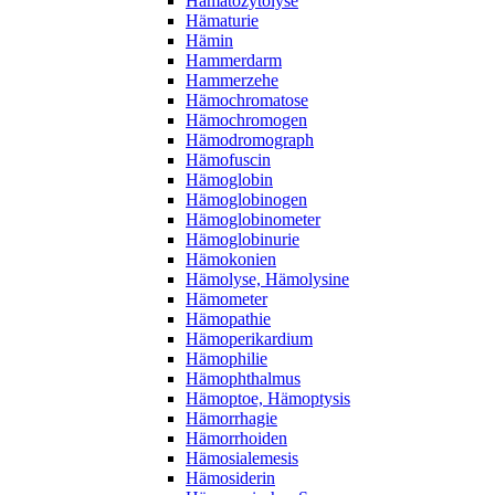
Hämatozytolyse
Hämaturie
Hämin
Hammerdarm
Hammerzehe
Hämochromatose
Hämochromogen
Hämodromograph
Hämofuscin
Hämoglobin
Hämoglobinogen
Hämoglobinometer
Hämoglobinurie
Hämokonien
Hämolyse, Hämolysine
Hämometer
Hämopathie
Hämoperikardium
Hämophilie
Hämophthalmus
Hämoptoe, Hämoptysis
Hämorrhagie
Hämorrhoiden
Hämosialemesis
Hämosiderin