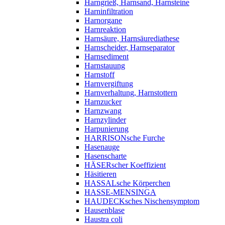
Harngrieß, Harnsand, Harnsteine
Harninfiltration
Harnorgane
Harnreaktion
Harnsäure, Harnsäurediathese
Harnscheider, Harnseparator
Harnsediment
Harnstauung
Harnstoff
Harnvergiftung
Harnverhaltung, Harnstottern
Harnzucker
Harnzwang
Harnzylinder
Harpunierung
HARRISONsche Furche
Hasenauge
Hasenscharte
HÄSERscher Koeffizient
Häsitieren
HASSALsche Körperchen
HASSE-MENSINGA
HAUDECKsches Nischensymptom
Hausenblase
Haustra coli