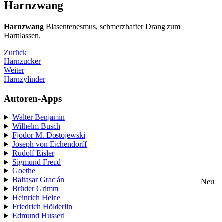
Harnzwang
Harnzwang
Blasentenesmus, schmerzhafter Drang zum
Harnlassen.
Zurück
Harnzucker
Weiter
Harnzylinder
Autoren-Apps
Walter Benjamin
Wilhelm Busch
Fjodor M. Dostojewski
Joseph von Eichendorff
Rudolf Eisler
Sigmund Freud
Goethe
Baltasar Gracián
Neu
Brüder Grimm
Heinrich Heine
Friedrich Hölderlin
Edmund Husserl