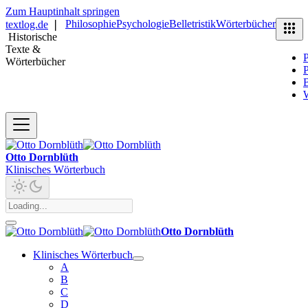
Zum Hauptinhalt springen
Philosophie
Psychologie
Belletristik
Wörterbücher
textlog.de
❘
Historische
Texte &
P
Wörterbücher
P
B
Otto Dornblüth
Klinisches Wörterbuch
Otto Dornblüth
Klinisches Wörterbuch
A
B
C
D