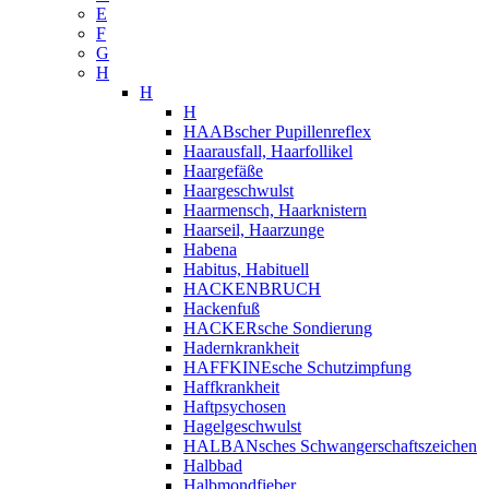
E
F
G
H
H
H
HAABscher Pupillenreflex
Haarausfall, Haarfollikel
Haargefäße
Haargeschwulst
Haarmensch, Haarknistern
Haarseil, Haarzunge
Habena
Habitus, Habituell
HACKENBRUCH
Hackenfuß
HACKERsche Sondierung
Hadernkrankheit
HAFFKINEsche Schutzimpfung
Haffkrankheit
Haftpsychosen
Hagelgeschwulst
HALBANsches Schwangerschaftszeichen
Halbbad
Halbmondfieber