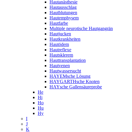
Hautanästhesie
Hautausschlag
Hautblutungen
Hautemphysem
Hautfarbe
Multiple neurotische Hautgangrän
Hautjucken
Hautkrankheiten
Hautödem
Hautreflexe
Hautsklerem
Hauttransplantation
Hautvenen
Hautwassersucht
HAYEMsche Lösung
HAYGARTHsche Knoten
HAYsche Gallensäureprobe
He
Hi
Ho
Hu
Hy
I
J
K