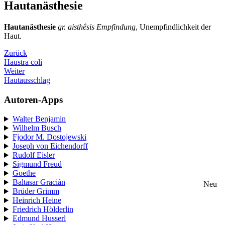
Hautanästhesie
Hautanästhesie
gr. aisthêsis Empfindung
, Unempfindlichkeit der
Haut.
Zurück
Haustra coli
Weiter
Hautausschlag
Autoren-Apps
Walter Benjamin
Wilhelm Busch
Fjodor M. Dostojewski
Joseph von Eichendorff
Rudolf Eisler
Sigmund Freud
Goethe
Baltasar Gracián
Neu
Brüder Grimm
Heinrich Heine
Friedrich Hölderlin
Edmund Husserl