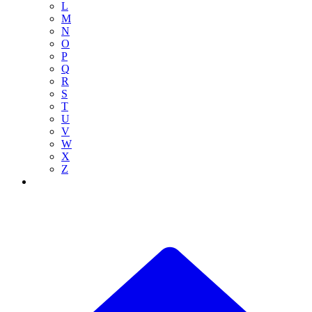
L
M
N
O
P
Q
R
S
T
U
V
W
X
Z