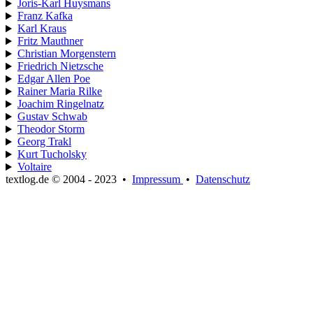
Joris-Karl Huysmans
Franz Kafka
Karl Kraus
Fritz Mauthner
Christian Morgenstern
Friedrich Nietzsche
Edgar Allen Poe
Rainer Maria Rilke
Joachim Ringelnatz
Gustav Schwab
Theodor Storm
Georg Trakl
Kurt Tucholsky
Voltaire
textlog.de © 2004 - 2023
•
Impressum
•
Datenschutz