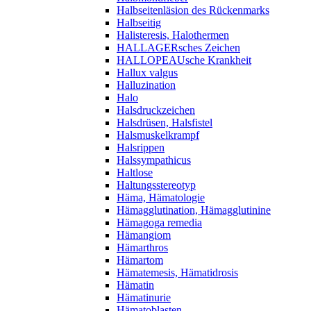
Halbseitenläsion des Rückenmarks
Halbseitig
Halisteresis, Halothermen
HALLAGERsches Zeichen
HALLOPEAUsche Krankheit
Hallux valgus
Halluzination
Halo
Halsdruckzeichen
Halsdrüsen, Halsfistel
Halsmuskelkrampf
Halsrippen
Halssympathicus
Haltlose
Haltungsstereotyp
Häma, Hämatologie
Hämagglutination, Hämagglutinine
Hämagoga remedia
Hämangiom
Hämarthros
Hämartom
Hämatemesis, Hämatidrosis
Hämatin
Hämatinurie
Hämatoblasten