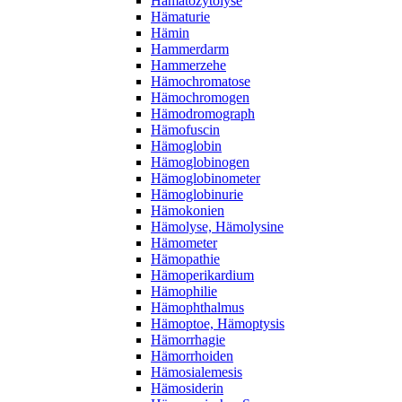
Hämatozytolyse
Hämaturie
Hämin
Hammerdarm
Hammerzehe
Hämochromatose
Hämochromogen
Hämodromograph
Hämofuscin
Hämoglobin
Hämoglobinogen
Hämoglobinometer
Hämoglobinurie
Hämokonien
Hämolyse, Hämolysine
Hämometer
Hämopathie
Hämoperikardium
Hämophilie
Hämophthalmus
Hämoptoe, Hämoptysis
Hämorrhagie
Hämorrhoiden
Hämosialemesis
Hämosiderin