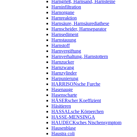
Harngrieß, Harnsand, Harnsteine
Harninfiltration
Harnorgane
Harnreaktion
Harnsäure, Harnsäurediathese
Harnscheider, Harnseparator
Harnsediment
Harnstauung
Harnstoff
Harnvergiftung
Harnverhaltung, Harnstottern
Harnzucker
Harnzwang
Harnzylinder
Harpunierung
HARRISONsche Furche
Hasenauge
Hasenscharte
HÄSERscher Koeffizient
Häsitieren
HASSALsche Körperchen
HASSE-MENSINGA
HAUDECKsches Nischensymptom
Hausenblase
Haustra coli