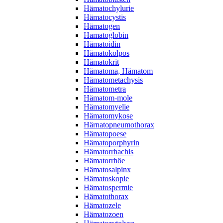
Hämatochylurie
Hämatocystis
Hämatogen
Hamatoglobin
Hämatoidin
Hämatokolpos
Hämatokrit
Hämatoma, Hämatom
Hämatometachysis
Hämatometra
Hämatom-mole
Hämatomyelie
Hämatomykose
Härnatopneumothorax
Hämatopoese
Hämatoporphyrin
Hämatorrhachis
Hämatorrhöe
Hämatosalpinx
Hämatoskopie
Hämatospermie
Hämatothorax
Hämatozele
Hämatozoen