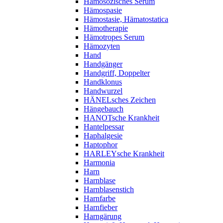
Hämosozisches Serum
Hämospasie
Hämostasie, Hämatostatica
Hämotherapie
Hämotropes Serum
Hämozyten
Hand
Handgänger
Handgriff, Doppelter
Handklonus
Handwurzel
HÄNELsches Zeichen
Hängebauch
HANOTsche Krankheit
Hantelpessar
Haphalgesie
Haptophor
HARLEYsche Krankheit
Harmonia
Harn
Harnblase
Harnblasenstich
Harnfarbe
Harnfieber
Harngärung