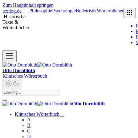
Zum Hauptinhalt springen
Philosophie
Psychologie
Belletristik
Wörterbücher
textlog.de
❘
Historische
Texte &
P
Wörterbücher
P
B
Otto Dornblüth
Klinisches Wörterbuch
Otto Dornblüth
Klinisches Wörterbuch
A
B
C
D