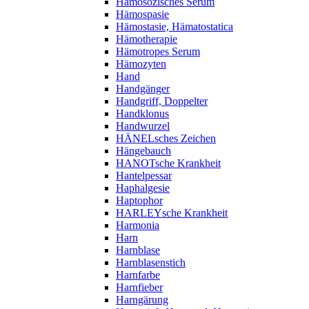
Hämosozisches Serum
Hämospasie
Hämostasie, Hämatostatica
Hämotherapie
Hämotropes Serum
Hämozyten
Hand
Handgänger
Handgriff, Doppelter
Handklonus
Handwurzel
HÄNELsches Zeichen
Hängebauch
HANOTsche Krankheit
Hantelpessar
Haphalgesie
Haptophor
HARLEYsche Krankheit
Harmonia
Harn
Harnblase
Harnblasenstich
Harnfarbe
Harnfieber
Harngärung