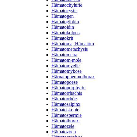
Hämatochylurie
Hämatocystis
Hämatogen
Hamatoglobin
Hämatoidin
Hämatokolpos
Hämatokrit
Hämatoma, Hämatom
Hämatometachysis
Hämatometra
Hämatom-mole
Hämatomyelie
Hämatomykose
Härnatopneumothorax
Hämatopoese
Hämatoporphyrin
Hämatorrhachis
Hämatorrhöe
Hämatosalpinx
Hämatoskopie
Hämatospermie
Hämatothorax
Hämatozele
Hämatozoen