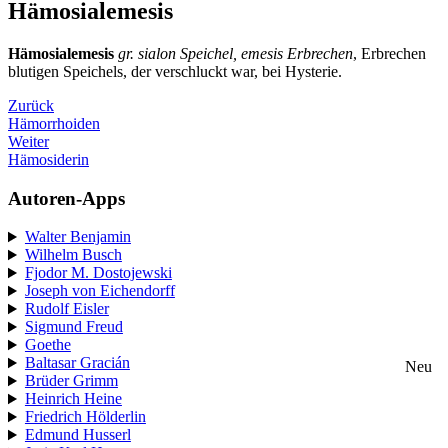
Hämosialemesis
Hämosialemesis
gr. sialon Speichel, emesis Erbrechen
, Erbrechen
blutigen Speichels, der verschluckt war, bei Hysterie.
Zurück
Hämorrhoiden
Weiter
Hämosiderin
Autoren-Apps
Walter Benjamin
Wilhelm Busch
Fjodor M. Dostojewski
Joseph von Eichendorff
Rudolf Eisler
Sigmund Freud
Goethe
Baltasar Gracián
Neu
Brüder Grimm
Heinrich Heine
Friedrich Hölderlin
Edmund Husserl