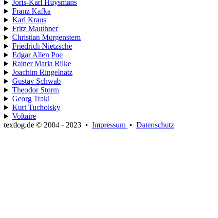
Joris-Karl Huysmans
Franz Kafka
Karl Kraus
Fritz Mauthner
Christian Morgenstern
Friedrich Nietzsche
Edgar Allen Poe
Rainer Maria Rilke
Joachim Ringelnatz
Gustav Schwab
Theodor Storm
Georg Trakl
Kurt Tucholsky
Voltaire
textlog.de © 2004 - 2023
•
Impressum
•
Datenschutz