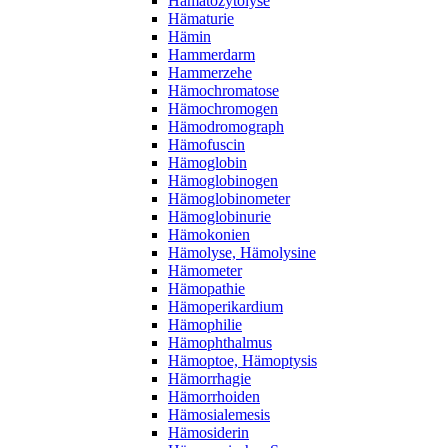
Hämatozytolyse
Hämaturie
Hämin
Hammerdarm
Hammerzehe
Hämochromatose
Hämochromogen
Hämodromograph
Hämofuscin
Hämoglobin
Hämoglobinogen
Hämoglobinometer
Hämoglobinurie
Hämokonien
Hämolyse, Hämolysine
Hämometer
Hämopathie
Hämoperikardium
Hämophilie
Hämophthalmus
Hämoptoe, Hämoptysis
Hämorrhagie
Hämorrhoiden
Hämosialemesis
Hämosiderin