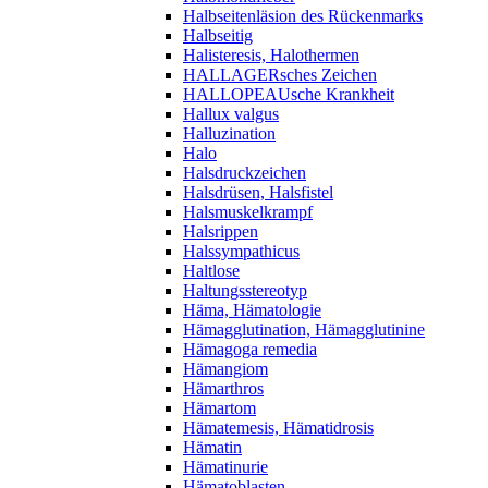
Halbseitenläsion des Rückenmarks
Halbseitig
Halisteresis, Halothermen
HALLAGERsches Zeichen
HALLOPEAUsche Krankheit
Hallux valgus
Halluzination
Halo
Halsdruckzeichen
Halsdrüsen, Halsfistel
Halsmuskelkrampf
Halsrippen
Halssympathicus
Haltlose
Haltungsstereotyp
Häma, Hämatologie
Hämagglutination, Hämagglutinine
Hämagoga remedia
Hämangiom
Hämarthros
Hämartom
Hämatemesis, Hämatidrosis
Hämatin
Hämatinurie
Hämatoblasten