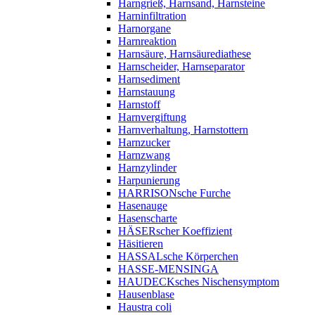
Harngrieß, Harnsand, Harnsteine
Harninfiltration
Harnorgane
Harnreaktion
Harnsäure, Harnsäurediathese
Harnscheider, Harnseparator
Harnsediment
Harnstauung
Harnstoff
Harnvergiftung
Harnverhaltung, Harnstottern
Harnzucker
Harnzwang
Harnzylinder
Harpunierung
HARRISONsche Furche
Hasenauge
Hasenscharte
HÄSERscher Koeffizient
Häsitieren
HASSALsche Körperchen
HASSE-MENSINGA
HAUDECKsches Nischensymptom
Hausenblase
Haustra coli