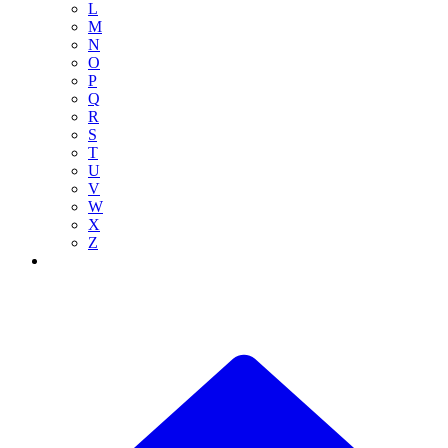
L
M
N
O
P
Q
R
S
T
U
V
W
X
Z