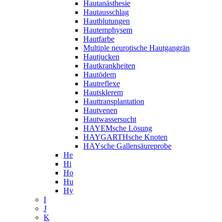
Hautanästhesie
Hautausschlag
Hautblutungen
Hautemphysem
Hautfarbe
Multiple neurotische Hautgangrän
Hautjucken
Hautkrankheiten
Hautödem
Hautreflexe
Hautsklerem
Hauttransplantation
Hautvenen
Hautwassersucht
HAYEMsche Lösung
HAYGARTHsche Knoten
HAYsche Gallensäureprobe
He
Hi
Ho
Hu
Hy
I
J
K