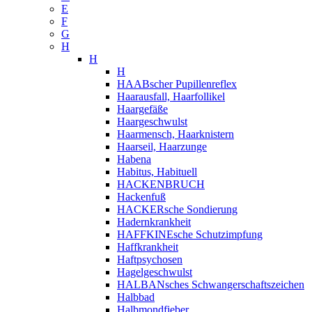
E
F
G
H
H
H
HAABscher Pupillenreflex
Haarausfall, Haarfollikel
Haargefäße
Haargeschwulst
Haarmensch, Haarknistern
Haarseil, Haarzunge
Habena
Habitus, Habituell
HACKENBRUCH
Hackenfuß
HACKERsche Sondierung
Hadernkrankheit
HAFFKINEsche Schutzimpfung
Haffkrankheit
Haftpsychosen
Hagelgeschwulst
HALBANsches Schwangerschaftszeichen
Halbbad
Halbmondfieber