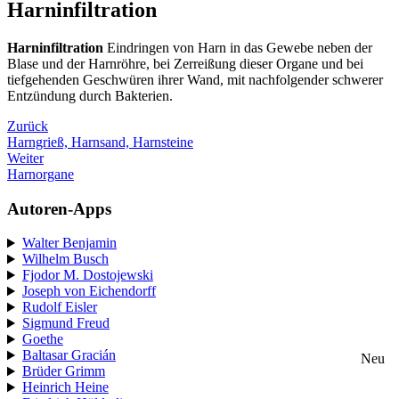
Harninfiltration
Harninfiltration
Eindringen von Harn in das Gewebe neben der
Blase und der Harnröhre, bei Zerreißung dieser Organe und bei
tiefgehenden Geschwüren ihrer Wand, mit nachfolgender schwerer
Entzündung durch Bakterien.
Zurück
Harngrieß, Harnsand, Harnsteine
Weiter
Harnorgane
Autoren-Apps
Walter Benjamin
Wilhelm Busch
Fjodor M. Dostojewski
Joseph von Eichendorff
Rudolf Eisler
Sigmund Freud
Goethe
Baltasar Gracián
Neu
Brüder Grimm
Heinrich Heine