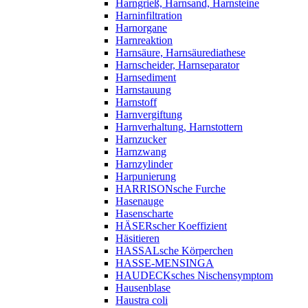
Harngrieß, Harnsand, Harnsteine
Harninfiltration
Harnorgane
Harnreaktion
Harnsäure, Harnsäurediathese
Harnscheider, Harnseparator
Harnsediment
Harnstauung
Harnstoff
Harnvergiftung
Harnverhaltung, Harnstottern
Harnzucker
Harnzwang
Harnzylinder
Harpunierung
HARRISONsche Furche
Hasenauge
Hasenscharte
HÄSERscher Koeffizient
Häsitieren
HASSALsche Körperchen
HASSE-MENSINGA
HAUDECKsches Nischensymptom
Hausenblase
Haustra coli