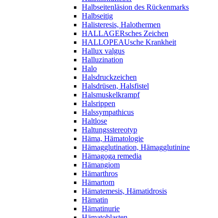
Halbseitenläsion des Rückenmarks
Halbseitig
Halisteresis, Halothermen
HALLAGERsches Zeichen
HALLOPEAUsche Krankheit
Hallux valgus
Halluzination
Halo
Halsdruckzeichen
Halsdrüsen, Halsfistel
Halsmuskelkrampf
Halsrippen
Halssympathicus
Haltlose
Haltungsstereotyp
Häma, Hämatologie
Hämagglutination, Hämagglutinine
Hämagoga remedia
Hämangiom
Hämarthros
Hämartom
Hämatemesis, Hämatidrosis
Hämatin
Hämatinurie
Hämatoblasten