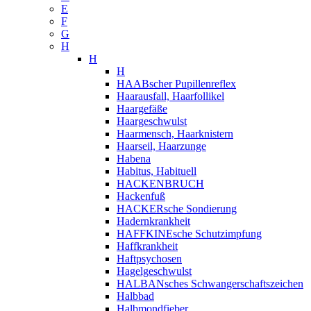
E
F
G
H
H
H
HAABscher Pupillenreflex
Haarausfall, Haarfollikel
Haargefäße
Haargeschwulst
Haarmensch, Haarknistern
Haarseil, Haarzunge
Habena
Habitus, Habituell
HACKENBRUCH
Hackenfuß
HACKERsche Sondierung
Hadernkrankheit
HAFFKINEsche Schutzimpfung
Haffkrankheit
Haftpsychosen
Hagelgeschwulst
HALBANsches Schwangerschaftszeichen
Halbbad
Halbmondfieber