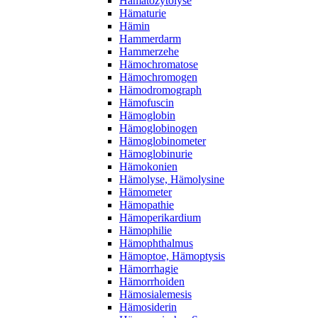
Hämatozytolyse
Hämaturie
Hämin
Hammerdarm
Hammerzehe
Hämochromatose
Hämochromogen
Hämodromograph
Hämofuscin
Hämoglobin
Hämoglobinogen
Hämoglobinometer
Hämoglobinurie
Hämokonien
Hämolyse, Hämolysine
Hämometer
Hämopathie
Hämoperikardium
Hämophilie
Hämophthalmus
Hämoptoe, Hämoptysis
Hämorrhagie
Hämorrhoiden
Hämosialemesis
Hämosiderin