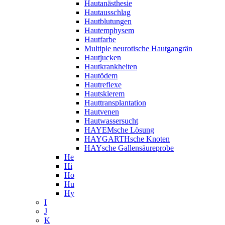
Hautanästhesie
Hautausschlag
Hautblutungen
Hautemphysem
Hautfarbe
Multiple neurotische Hautgangrän
Hautjucken
Hautkrankheiten
Hautödem
Hautreflexe
Hautsklerem
Hauttransplantation
Hautvenen
Hautwassersucht
HAYEMsche Lösung
HAYGARTHsche Knoten
HAYsche Gallensäureprobe
He
Hi
Ho
Hu
Hy
I
J
K