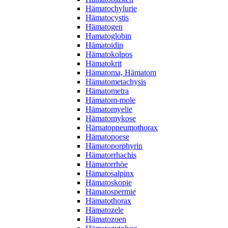
Hämatochylurie
Hämatocystis
Hämatogen
Hamatoglobin
Hämatoidin
Hämatokolpos
Hämatokrit
Hämatoma, Hämatom
Hämatometachysis
Hämatometra
Hämatom-mole
Hämatomyelie
Hämatomykose
Härnatopneumothorax
Hämatopoese
Hämatoporphyrin
Hämatorrhachis
Hämatorrhöe
Hämatosalpinx
Hämatoskopie
Hämatospermie
Hämatothorax
Hämatozele
Hämatozoen