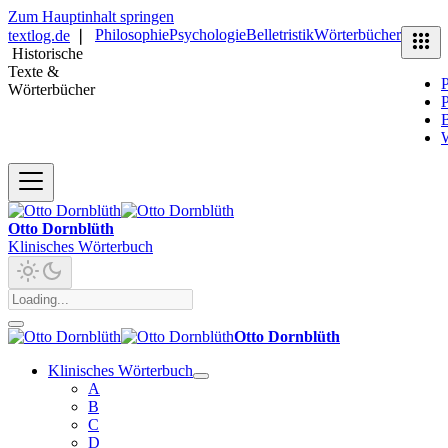
Zum Hauptinhalt springen
Philosophie
Psychologie
Belletristik
Wörterbücher
textlog.de
❘
Historische
Texte &
P
Wörterbücher
P
B
Otto Dornblüth
Klinisches Wörterbuch
Otto Dornblüth
Klinisches Wörterbuch
A
B
C
D