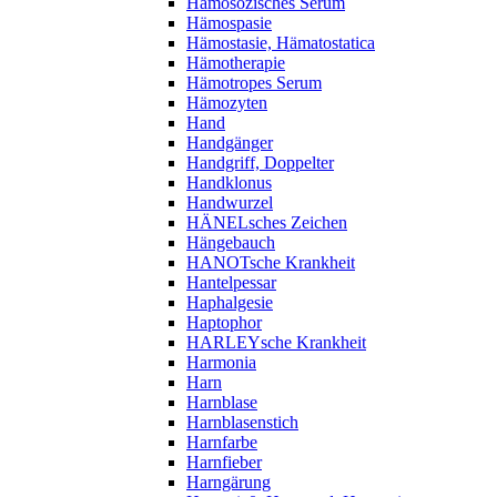
Hämosozisches Serum
Hämospasie
Hämostasie, Hämatostatica
Hämotherapie
Hämotropes Serum
Hämozyten
Hand
Handgänger
Handgriff, Doppelter
Handklonus
Handwurzel
HÄNELsches Zeichen
Hängebauch
HANOTsche Krankheit
Hantelpessar
Haphalgesie
Haptophor
HARLEYsche Krankheit
Harmonia
Harn
Harnblase
Harnblasenstich
Harnfarbe
Harnfieber
Harngärung