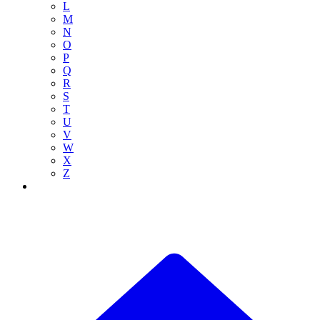
L
M
N
O
P
Q
R
S
T
U
V
W
X
Z