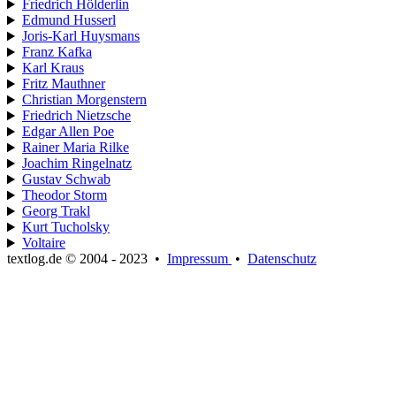
Friedrich Hölderlin
Edmund Husserl
Joris-Karl Huysmans
Franz Kafka
Karl Kraus
Fritz Mauthner
Christian Morgenstern
Friedrich Nietzsche
Edgar Allen Poe
Rainer Maria Rilke
Joachim Ringelnatz
Gustav Schwab
Theodor Storm
Georg Trakl
Kurt Tucholsky
Voltaire
textlog.de © 2004 - 2023
•
Impressum
•
Datenschutz