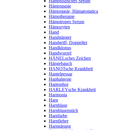
Hämosozisches Serum
Hämospasie
Hämostasie, Hämatostatica
Hämotherapie
Hämotropes Serum
Hämozyten
Hand
Handgänger
Handgriff, Doppelter
Handklonus
Handwurzel
HÄNELsches Zeichen
Hängebauch
HANOTsche Krankheit
Hantelpessar
Haphalgesie
Haptophor
HARLEYsche Krankheit
Harmonia
Harn
Harnblase
Harnblasenstich
Harnfarbe
Harnfieber
Harngärung