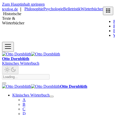
Zum Hauptinhalt springen
Philosophie
Psychologie
Belletristik
Wörterbücher
textlog.de
❘
Historische
Texte &
P
Wörterbücher
P
B
Otto Dornblüth
Klinisches Wörterbuch
Otto Dornblüth
Klinisches Wörterbuch
A
B
C
D