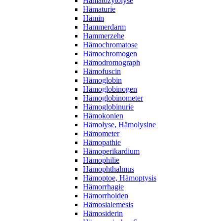
Hämatozytolyse
Hämaturie
Hämin
Hammerdarm
Hammerzehe
Hämochromatose
Hämochromogen
Hämodromograph
Hämofuscin
Hämoglobin
Hämoglobinogen
Hämoglobinometer
Hämoglobinurie
Hämokonien
Hämolyse, Hämolysine
Hämometer
Hämopathie
Hämoperikardium
Hämophilie
Hämophthalmus
Hämoptoe, Hämoptysis
Hämorrhagie
Hämorrhoiden
Hämosialemesis
Hämosiderin