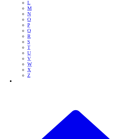
L
M
N
O
P
Q
R
S
T
U
V
W
X
Z