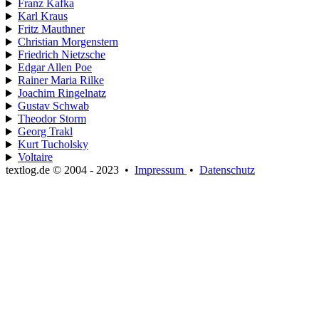
Franz Kafka
Karl Kraus
Fritz Mauthner
Christian Morgenstern
Friedrich Nietzsche
Edgar Allen Poe
Rainer Maria Rilke
Joachim Ringelnatz
Gustav Schwab
Theodor Storm
Georg Trakl
Kurt Tucholsky
Voltaire
textlog.de © 2004 - 2023
•
Impressum
•
Datenschutz