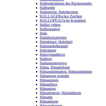
Halbseitenläsion des Rückenmarks
Halbseitig
Halisteresis, Halothermen
HALLAGERsches Zeichen
HALLOPEAUsche Krankheit
Hallux valgus
Halluzination
Halo
Halsdruckzeichen
Halsdrüsen, Halsfistel
Halsmuskelkrampf
Halsrippen
Halssympathicus
Haltlose
Haltungsstereotyp
Häma, Hämatologie
Hämagglutination, Hämagglutinine
Hämagoga remedia
Hämangiom
Hämarthros
Hämartom
Hämatemesis, Hämatidrosis
Hämatin
Hämatinurie
Hämatoblasten