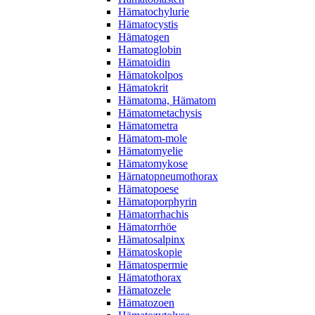
Hämatochylurie
Hämatocystis
Hämatogen
Hamatoglobin
Hämatoidin
Hämatokolpos
Hämatokrit
Hämatoma, Hämatom
Hämatometachysis
Hämatometra
Hämatom-mole
Hämatomyelie
Hämatomykose
Härnatopneumothorax
Hämatopoese
Hämatoporphyrin
Hämatorrhachis
Hämatorrhöe
Hämatosalpinx
Hämatoskopie
Hämatospermie
Hämatothorax
Hämatozele
Hämatozoen