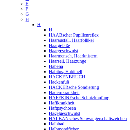
E
F
G
H
H
H
HAABscher Pupillenreflex
Haarausfall, Haarfollikel
Haargefäße
Haargeschwulst
Haarmensch, Haarknistern
Haarseil, Haarzunge
Habena
Habitus, Habituell
HACKENBRUCH
Hackenfuß
HACKERsche Sondierung
Hadernkrankheit
HAFFKINEsche Schutzimpfung
Haffkrankheit
Haftpsychosen
Hagelgeschwulst
HALBANsches Schwangerschaftszeichen
Halbbad
Halbmondfieber