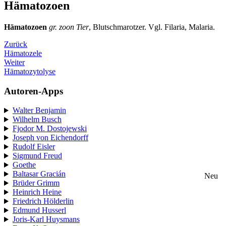
Hämatozoen
Hämatozoen
gr. zoon Tier
, Blutschmarotzer. Vgl. Filaria, Malaria.
Zurück
Hämatozele
Weiter
Hämatozytolyse
Autoren-Apps
Walter Benjamin
Wilhelm Busch
Fjodor M. Dostojewski
Joseph von Eichendorff
Rudolf Eisler
Sigmund Freud
Goethe
Baltasar Gracián
Neu
Brüder Grimm
Heinrich Heine
Friedrich Hölderlin
Edmund Husserl
Joris-Karl Huysmans