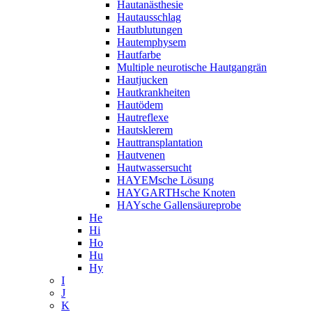
Hautanästhesie
Hautausschlag
Hautblutungen
Hautemphysem
Hautfarbe
Multiple neurotische Hautgangrän
Hautjucken
Hautkrankheiten
Hautödem
Hautreflexe
Hautsklerem
Hauttransplantation
Hautvenen
Hautwassersucht
HAYEMsche Lösung
HAYGARTHsche Knoten
HAYsche Gallensäureprobe
He
Hi
Ho
Hu
Hy
I
J
K