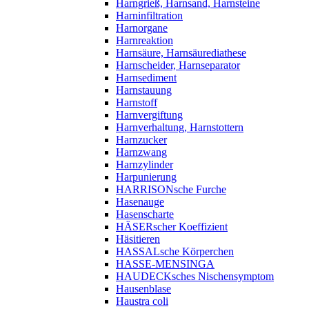
Harngrieß, Harnsand, Harnsteine
Harninfiltration
Harnorgane
Harnreaktion
Harnsäure, Harnsäurediathese
Harnscheider, Harnseparator
Harnsediment
Harnstauung
Harnstoff
Harnvergiftung
Harnverhaltung, Harnstottern
Harnzucker
Harnzwang
Harnzylinder
Harpunierung
HARRISONsche Furche
Hasenauge
Hasenscharte
HÄSERscher Koeffizient
Häsitieren
HASSALsche Körperchen
HASSE-MENSINGA
HAUDECKsches Nischensymptom
Hausenblase
Haustra coli