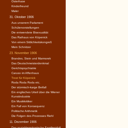
Osterhase
Kinderfreund
Maler
31. Oktober 1906
Aus unserem Parlament
Schülervorstellungen
Die entwendete Bisexualität
Das Rathaus von Köpenick
Von einem Sittlichkeitskongreß
Mein Schnitzer
23. November 1906
Brandes, Stein und Marmorek
Das Deutschmeisterdenkmal
Gerichtspsychiatrie
Caruso im Affenhaus
Trost für Köpenick
Roda Roda Roda etc.
Der stürmisch-karge Beifall
Ein englisches Urteil über die Wiener
Kunstindustrie
Ein Musikkritiker
Ein Fall von Konsequenz
Politische Arithmetik
Die Folgen des Prozesses Riehl
11. Dezember 1906
Das sozialdemokratische Familienidyll