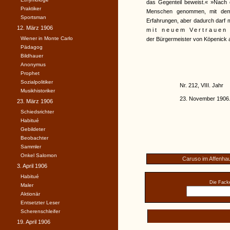
das Gegenteil beweist.« »Nach 
Praktiker
Menschen genommen, mit dem
Sportsman
Erfahrungen, aber dadurch darf
12. März 1906
mit neuem Vertrauen
Wiener in Monte Carlo
der Bürgermeister von Köpenick 
Pädagog
Bildhauer
Anonymus
Prophet
Sozialpolitiker
Nr. 212, VIII. Jahr
Musikhistoriker
23. November 1906
23. März 1906
Schiedsrichter
Habitué
Gebildeter
Beobachter
Sammler
Onkel Salomon
Caruso im Affenha
3. April 1906
Habitué
Die Facke
Maler
Aktionär
Entsetzter Leser
Scherenschleifer
19. April 1906