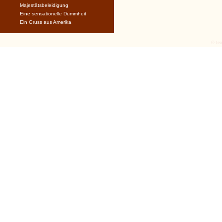
Majestätsbeleidigung
Eine sensationelle Dummheit
Ein Gruss aus Amerika
© tex