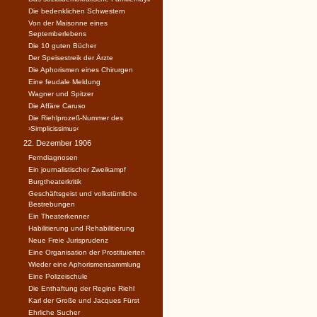
Die bedenklichen Schwestern
Von der Maisonne eines
Septemberlebens
Die 10 guten Bücher
Der Speisestreik der Ärzte
Die Aphorismen eines Chirurgen
Eine feudale Meldung
Wagner und Spitzer
Die Affäre Caruso
Die Riehlprozeß-Nummer des
›Simplicissimus‹
22. Dezember 1906
Ferndiagnosen
Ein journalistischer Zweikampf
Burgtheaterkritik
Geschäftsgeist und volkstümliche
Bestrebungen
Ein Theaterkenner
Habilitierung und Rehabilitierung
Neue Freie Jurisprudenz
Eine Organisation der Prostituierten
Wieder eine Aphorismensammlung
Eine Polizeischule
Die Enthaftung der Regine Riehl
Karl der Große und Jacques Fürst
Ehrliche Sucher