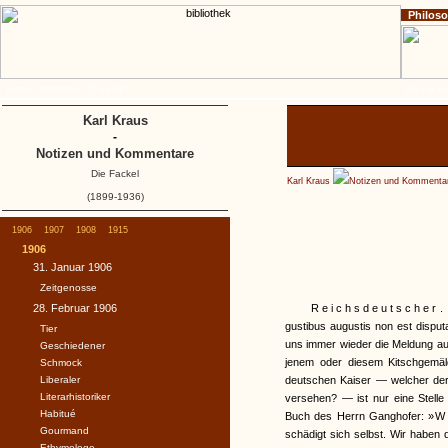
Philos
Home
Impressum
Copyright
Die Fackel
Karl Kraus
-
Notizen und Kommentare
Die Fackel
Karl Kraus
Notizen und Kommenta
(1899-1936)
1906
1907
1908
1915
1906
31. Januar 1906
Zeitgenosse
28. Februar 1906
Reichsdeutscher
.
gustibus augustis non est dispu
Tier
uns immer wieder die Meldung au
Geschiedener
jenem oder diesem Kitschgemäl
Schmock
Liberaler
deutschen Kaiser — welcher der 
Literarhistoriker
versehen? — ist nur eine Stelle 
Habitué
Buch des Herrn Ganghofer: »
W
Gourmand
schädigt sich selbst. Wir haben d
Ethymologe