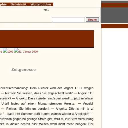
ophie
Belletristik
Wörterbücher
:
» Glossen
» Gedichte
» Aphorismen
» Notizen
re
1906
31. Januar 1906
Zeitgenosse
Gerichtsverhandlung: Dem Richter wird der Vagant F. H. wegen
 — Richter: Sie wissen, dass Sie abgeschafft sind? — Angekl.: O,
rück? — Angekl.: Dass i wieder eing'spirrt werd' ... jetzt im Winter
Urteil lautet auf einen Monat strengen Arrests. — Angekl.
 — Richter: Sie können berufen! — Angekl.: Dös is mir ja z'
t',
dass i im Summer außi kumm, wann's wieder a Arbeit gibt! —
urteilten gegen zu geringe Strafe gibt, wird H. zur Straf verbüßung
r's in dieser besten aller Welten wohl nicht mehr bringen! Der