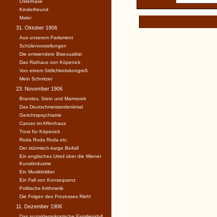
Osterhase
Kinderfreund
Maler
31. Oktober 1906
Aus unserem Parlament
Schülervorstellungen
Die entwendete Bisexualität
Das Rathaus von Köpenick
Von einem Sittlichkeitskongreß
Mein Schnitzer
23. November 1906
Brandes, Stein und Marmorek
Das Deutschmeisterdenkmal
Gerichtspsychiatrie
Caruso im Affenhaus
Trost für Köpenick
Roda Roda Roda etc.
Der stürmisch-karge Beifall
Ein englisches Urteil über die Wiener
Kunstindustrie
Ein Musikkritiker
Ein Fall von Konsequenz
Politische Arithmetik
Die Folgen des Prozesses Riehl
11. Dezember 1906
Das sozialdemokratische Familienidyll