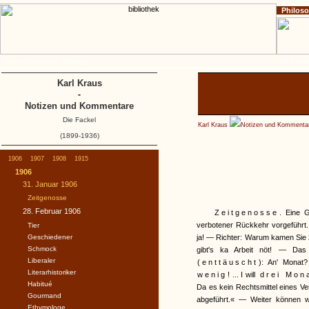
Philos
Home
Impressum
Copyright
Die Fackel
Karl Kraus
-
Notizen und Kommentare
Die Fackel
Karl Kraus
Notizen und Kommenta
(1899-1936)
1906
1907
1908
1915
1906
31. Januar 1906
Zeitgenosse
28. Februar 1906
Zeitgenosse
. Eine 
verbotener Rückkehr vorgeführt.
Tier
Geschiedener
ja! — Richter: Warum kamen Sie zu
Schmock
gibt's ka Arbeit nöt! — Das 
Liberaler
(enttäuscht
): An' Monat?
Literarhistoriker
wenig
! ... I will
drei Mona
Habitué
Da es kein Rechtsmittel eines Ver
Gourmand
abgeführt.« — Weiter können wi
Ethymologe