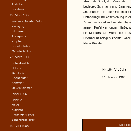
strafende Staat, der Momo der E
Praktiker
bedeutet Schmach und Jammer. Es
Sportsman
anzustellen, um die Unfreiheit 
12. März 1906
Enthaftung und Abschiebung in d
Wiener in Monte Carlo
Arbeit, so findet er hier Verpfle
Pädagog
armen Teufel verhungern ließe, w
Bildhauer
ein Musterstaat. Wenn der Reve
Anonymus
Prytaneum bringen könnte, wäre d
Prophet
Plage Wohltat.
Sozialpolitiker
Musikhistoriker
23. März 1906
Schiedsrichter
Habitué
Nr. 194, VII. Jahr
Gebildeter
31. Januar 1906
Beobachter
Sammler
Onkel Salomon
3. April 1906
Habitué
Maler
Aktionär
Entsetzter Leser
Scherenschleifer
Die Facke
19. April 1906