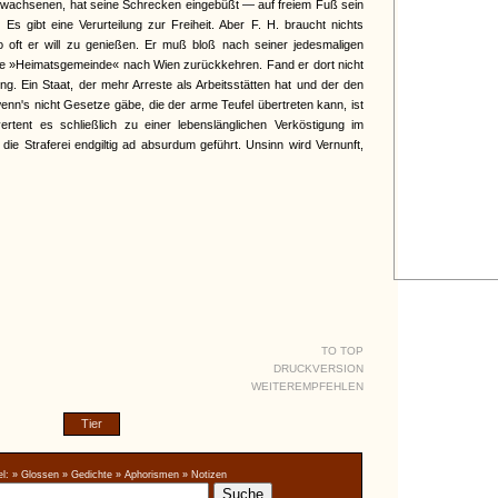
rwachsenen, hat seine Schrecken eingebüßt — auf freiem Fuß sein
 gibt eine Verurteilung zur Freiheit. Aber F. H. braucht nichts
so oft er will zu genießen. Er muß bloß nach seiner jedesmaligen
ie »Heimatsgemeinde« nach Wien zurückkehren. Fand er dort nicht
gung. Ein Staat, der mehr Arreste als Arbeitsstätten hat und der den
enn's nicht Gesetze gäbe, die der arme Teufel übertreten kann, ist
rtent es schließlich zu einer lebenslänglichen Verköstigung im
ie Straferei endgiltig ad absurdum geführt. Unsinn wird Vernunft,
TO TOP
DRUCKVERSION
WEITEREMPFEHLEN
Tier
l:
» Glossen
» Gedichte
» Aphorismen
» Notizen