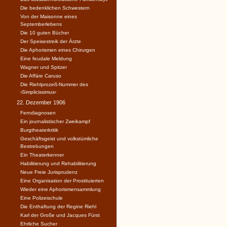
Die bedenklichen Schwestern
Von der Maisonne eines
Septemberlebens
Die 10 guten Bücher
Der Speisestreik der Ärzte
Die Aphorismen eines Chirurgen
Eine feudale Meldung
Wagner und Spitzer
Die Affäre Caruso
Die Riehlprozeß-Nummer des
›Simplicissimus‹
22. Dezember 1906
Ferndiagnosen
Ein journalistischer Zweikampf
Burgtheaterkritik
Geschäftsgeist und volkstümliche
Bestrebungen
Ein Theaterkenner
Habilitierung und Rehabilitierung
Neue Freie Jurisprudenz
Eine Organisation der Prostituierten
Wieder eine Aphorismensammlung
Eine Polizeischule
Die Enthaftung der Regine Riehl
Karl der Große und Jacques Fürst
Ehrliche Sucher