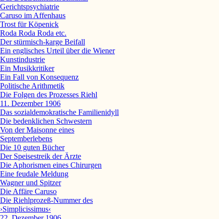
Gerichtspsychiatrie
Caruso im Affenhaus
Trost für Köpenick
Roda Roda Roda etc.
Der stürmisch-karge Beifall
Ein englisches Urteil über die Wiener
Kunstindustrie
Ein Musikkritiker
Ein Fall von Konsequenz
Politische Arithmetik
Die Folgen des Prozesses Riehl
11. Dezember 1906
Das sozialdemokratische Familienidyll
Die bedenklichen Schwestern
Von der Maisonne eines
Septemberlebens
Die 10 guten Bücher
Der Speisestreik der Ärzte
Die Aphorismen eines Chirurgen
Eine feudale Meldung
Wagner und Spitzer
Die Affäre Caruso
Die Riehlprozeß-Nummer des
›Simplicissimus‹
22. Dezember 1906