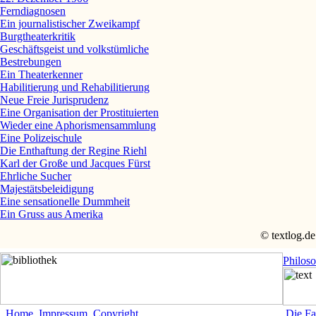
Ferndiagnosen
Ein journalistischer Zweikampf
Burgtheaterkritik
Geschäftsgeist und volkstümliche
Bestrebungen
Ein Theaterkenner
Habilitierung und Rehabilitierung
Neue Freie Jurisprudenz
Eine Organisation der Prostituierten
Wieder eine Aphorismensammlung
Eine Polizeischule
Die Enthaftung der Regine Riehl
Karl der Große und Jacques Fürst
Ehrliche Sucher
Majestätsbeleidigung
Eine sensationelle Dummheit
Ein Gruss aus Amerika
© textlog.de
Philos
Home
Impressum
Copyright
Die Fa