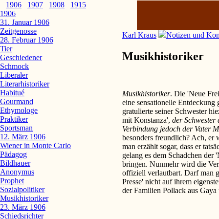
1906
1907
1908
1915
1906
31. Januar 1906
Zeitgenosse
Karl Kraus
Notizen und Ko
28. Februar 1906
Tier
Musikhistoriker
Geschiedener
Schmock
Liberaler
Literarhistoriker
Habitué
Musikhistoriker
. Die 'Neue Fre
Gourmand
eine sensationelle Entdeckung
Ethymologe
gratulierte seiner Schwester hi
Praktiker
mit Konstanza',
der Schwester d
Sportsman
Verbindung jedoch der Vater M
12. März 1906
besonders freundlich? Ach, er w
Wiener in Monte Carlo
man erzählt sogar, dass er tatsä
Pädagog
gelang es dem Schadchen der 'N
Bildhauer
bringen. Nunmehr wird die Ve
Anonymus
offiziell verlautbart. Darf man 
Prophet
Presse' nicht auf ihrem eigenst
Sozialpolitiker
der Familien Pollack aus Gaya 
Musikhistoriker
23. März 1906
Schiedsrichter