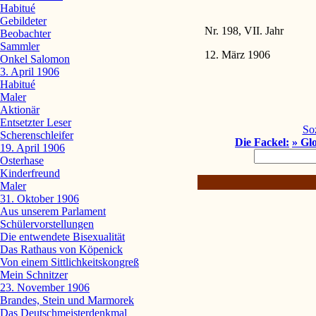
Habitué
Gebildeter
Nr. 198, VII. Jahr
Beobachter
Sammler
12. März 1906
Onkel Salomon
3. April 1906
Habitué
Maler
Aktionär
Entsetzter Leser
Soz
Scherenschleifer
Die Fackel:
» Gl
19. April 1906
Osterhase
Kinderfreund
Maler
31. Oktober 1906
Aus unserem Parlament
Schülervorstellungen
Die entwendete Bisexualität
Das Rathaus von Köpenick
Von einem Sittlichkeitskongreß
Mein Schnitzer
23. November 1906
Brandes, Stein und Marmorek
Das Deutschmeisterdenkmal