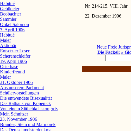
Habitué
Nr. 214-215, VIII. Jahr
Gebildeter
Beobachter
22. Dezember 1906.
Sammler
Onkel Salomon
3. April 1906
Habitué
Maler
Aktionär
Neue Freie Jurisp
Entsetzter Leser
Die Fackel:
» Gl
Scherenschleifer
19. April 1906
Osterhase
Kinderfreund
Maler
31. Oktober 1906
Aus unserem Parlament
Schülervorstellungen
Die entwendete Bisexualität
Das Rathaus von Köpenick
Von einem Sittlichkeitskongreß
Mein Schnitzer
23. November 1906
Brandes, Stein und Marmorek
Das Deutschmeisterdenkmal