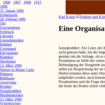
1906
1907
1908
1915
1906
31. Januar 1906
Zeitgenosse
Karl Kraus
Notizen und Ko
28. Februar 1906
Tier
Eine Organisat
Geschiedener
Schmock
Liberaler
Literarhistoriker
Habitué
Sozialpolitiker
. Ein Leser, der
Gourmand
nicht gelesen hatte, hat die fol
Ethymologe
gestatte mir die Anfrage, ob es
Praktiker
Prostitution an Stelle der viel
Sportsman
Befriedigung der Neugierde und 
12. März 1906
selbst zur Besprechung der sie 
Wiener in Monte Carlo
Hiebei könnten diese unter Hin
Pädagog
aufgeklärt werden; auch könnte
Bildhauer
Prostituierten und die Frage der
Anonymus
die heute der Boden schon vielf
Prophet
Sozialpolitiker
Musikhistoriker
23. März 1906
Schiedsrichter