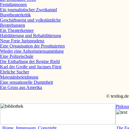
Ferndiagnosen
Ein journalistischer Zweikampf
Burgtheaterkritik
Geschäftsgeist und volkstümliche
Bestrebungen
Ein Theaterkenner
Habilitierung und Rehabilitierung
Neue Freie Jurisprudenz
Eine Organisation der Prostituierten
Wieder eine Aphorismensammlung
Eine Polizeischule
Die Enthaftung der Regine Riehl
Karl der Große und Jacques Fürst
Ehrliche Sucher
Majestätsbeleidigung
Eine sensationelle Dummheit
Ein Gruss aus Amerika
© textlog.de
Philos
Home
Impressum
Copyright
Die Fa