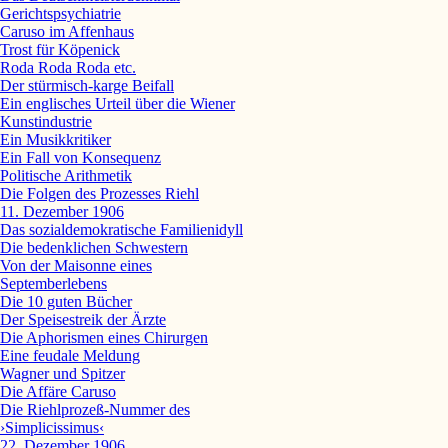
Gerichtspsychiatrie
Caruso im Affenhaus
Trost für Köpenick
Roda Roda Roda etc.
Der stürmisch-karge Beifall
Ein englisches Urteil über die Wiener
Kunstindustrie
Ein Musikkritiker
Ein Fall von Konsequenz
Politische Arithmetik
Die Folgen des Prozesses Riehl
11. Dezember 1906
Das sozialdemokratische Familienidyll
Die bedenklichen Schwestern
Von der Maisonne eines
Septemberlebens
Die 10 guten Bücher
Der Speisestreik der Ärzte
Die Aphorismen eines Chirurgen
Eine feudale Meldung
Wagner und Spitzer
Die Affäre Caruso
Die Riehlprozeß-Nummer des
›Simplicissimus‹
22. Dezember 1906