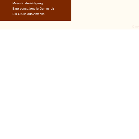
Majestätsbeleidigung
Eine sensationelle Dummheit
Ein Gruss aus Amerika
© tex