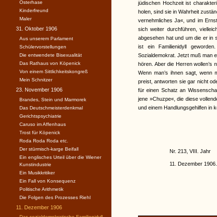
Osterhase
jüdischen Hochzeit ist charakte
Kinderfreund
holen, sind sie in Wahrheit zustän
Maler
vernehmliches Ja«, und im Ernstf
31. Oktober 1906
sich weiter durchführen, viellei
abgesehen hat und um die er in s
Aus unserem Parlament
ist ein Familienidyll gewor
Schülervorstellungen
Die entwendete Bisexualität
Sozialdemokrat. Jetzt muß man 
Das Rathaus von Köpenick
hören. Aber die Herren wollen’s n
Von einem Sittlichkeitskongreß
Wenn man’s ihnen sagt, wenn man
Mein Schnitzer
preist, antworten sie gar nicht o
23. November 1906
für einen Schatz an Wissenschaft
jene »Chuzpe«, die diese vollen
Brandes, Stein und Marmorek
und einem Handlungsgehilfen in ke
Das Deutschmeisterdenkmal
Gerichtspsychiatrie
Caruso im Affenhaus
Trost für Köpenick
Roda Roda Roda etc.
Der stürmisch-karge Beifall
Nr. 213, VIII. Jahr
Ein englisches Urteil über die Wiener
11. Dezember 1906.
Kunstindustrie
Ein Musikkritiker
Ein Fall von Konsequenz
Politische Arithmetik
Die Folgen des Prozesses Riehl
11. Dezember 1906
Das sozialdemokratische Familienidyll