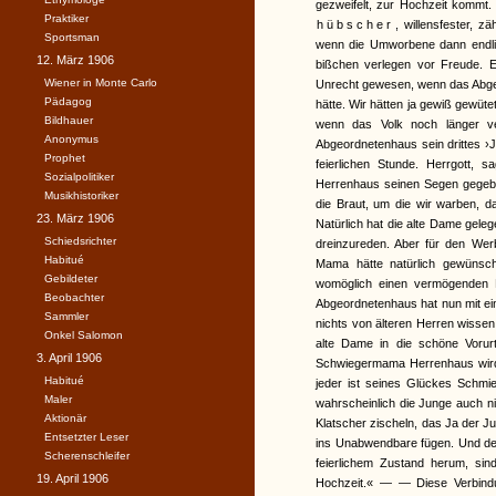
gezweifelt, zur Hochzeit kommt.
Praktiker
hübscher
, willensfester, z
Sportsman
wenn die Umworbene dann endlic
12. März 1906
bißchen verlegen vor Freude. E
Wiener in Monte Carlo
Unrecht gewesen, wenn das Abge
Pädagog
hätte. Wir hätten ja gewiß gewüte
Bildhauer
wenn das Volk noch länger v
Anonymus
Abgeordnetenhaus sein drittes ›J
Prophet
feierlichen Stunde. Herrgott,
Sozialpolitiker
Herrenhaus seinen Segen gegeben
Musikhistoriker
die Braut, um die wir warben, d
23. März 1906
Natürlich hat die alte Dame geleg
Schiedsrichter
dreinzureden. Aber für den Wer
Habitué
Mama hätte natürlich gewünsch
Gebildeter
womöglich einen vermögenden H
Beobachter
Abgeordnetenhaus hat nun mit ei
Sammler
nichts von älteren Herren wissen,
Onkel Salomon
alte Dame in die schöne Vorurte
3. April 1906
Schwiegermama Herrenhaus wird 
Habitué
jeder ist seines Glückes Schmied
Maler
wahrscheinlich die Junge auch nic
Aktionär
Klatscher zischeln, das Ja der Jun
Entsetzter Leser
ins Unabwendbare fügen. Und des
Scherenschleifer
feierlichem Zustand herum, sin
19. April 1906
Hochzeit.« — — Diese Verbindun