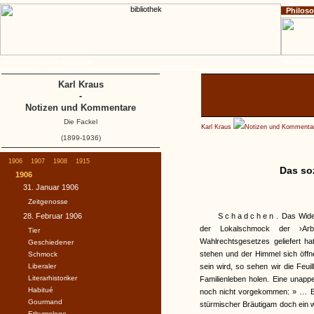
Philos
Home
Impressum
Copyright
Die Fackel
Karl Kraus
-
Notizen und Kommentare
Die Fackel
Karl Kraus
Notizen und Kommenta
(1899-1936)
1906
1907
1908
1915
Das so
1906
31. Januar 1906
Zeitgenosse
28. Februar 1906
Schadchen
. Das Wide
der Lokalschmock der ›Arb
Tier
Wahlrechtsgesetzes geliefert hat
Geschiedener
stehen und der Himmel sich öffn
Schmock
Liberaler
sein wird, so sehen wir die Feui
Literarhistoriker
Familienleben holen. Eine unappet
Habitué
noch nicht vorgekommen: » … Ein
Gourmand
stürmischer Bräutigam doch ein we
Ethymologe