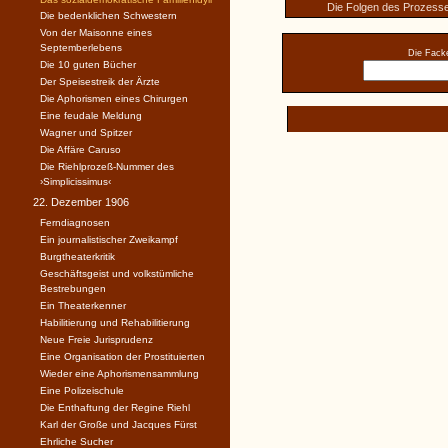
Die Folgen des Prozesse
Die bedenklichen Schwestern
Von der Maisonne eines
Septemberlebens
Die Facke
Die 10 guten Bücher
Der Speisestreik der Ärzte
Die Aphorismen eines Chirurgen
Eine feudale Meldung
Wagner und Spitzer
Die Affäre Caruso
Die Riehlprozeß-Nummer des
›Simplicissimus‹
22. Dezember 1906
Ferndiagnosen
Ein journalistischer Zweikampf
Burgtheaterkritik
Geschäftsgeist und volkstümliche
Bestrebungen
Ein Theaterkenner
Habilitierung und Rehabilitierung
Neue Freie Jurisprudenz
Eine Organisation der Prostituierten
Wieder eine Aphorismensammlung
Eine Polizeischule
Die Enthaftung der Regine Riehl
Karl der Große und Jacques Fürst
Ehrliche Sucher