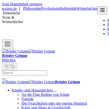
Zum Hauptinhalt springen
Philosophie
Psychologie
Belletristik
Wörterbücher
textlog.de
❘
Historische
Texte &
P
Wörterbücher
P
B
Brüder Grimm
Märchen
Brüder Grimm
Kinder- und Hausmärchen
An die Frau Bettina von Armin
Vorrede
Der Froschkönig oder der eiserne Heinrich
Katze und Maus in Gesellschaft