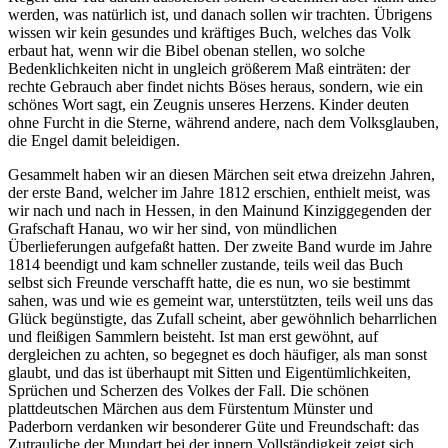
werden, was natürlich ist, und danach sollen wir trachten. Übrigens
wissen wir kein gesundes und kräftiges Buch, welches das Volk
erbaut hat, wenn wir die Bibel obenan stellen, wo solche
Bedenklichkeiten nicht in ungleich größerem Maß einträten: der
rechte Gebrauch aber findet nichts Böses heraus, sondern, wie ein
schönes Wort sagt, ein Zeugnis unseres Herzens. Kinder deuten
ohne Furcht in die Sterne, während andere, nach dem Volksglauben,
die Engel damit beleidigen.
Gesammelt haben wir an diesen Märchen seit etwa dreizehn Jahren,
der erste Band, welcher im Jahre 1812 erschien, enthielt meist, was
wir nach und nach in Hessen, in den Mainund Kinziggegenden der
Grafschaft Hanau, wo wir her sind, von mündlichen
Überlieferungen aufgefaßt hatten. Der zweite Band wurde im Jahre
1814 beendigt und kam schneller zustande, teils weil das Buch
selbst sich Freunde verschafft hatte, die es nun, wo sie bestimmt
sahen, was und wie es gemeint war, unterstützten, teils weil uns das
Glück begünstigte, das Zufall scheint, aber gewöhnlich beharrlichen
und fleißigen Sammlern beisteht. Ist man erst gewöhnt, auf
dergleichen zu achten, so begegnet es doch häufiger, als man sonst
glaubt, und das ist überhaupt mit Sitten und Eigentümlichkeiten,
Sprüchen und Scherzen des Volkes der Fall. Die schönen
plattdeutschen Märchen aus dem Fürstentum Münster und
Paderborn verdanken wir besonderer Güte und Freundschaft: das
Zutrauliche der Mundart bei der innern Vollständigkeit zeigt sich