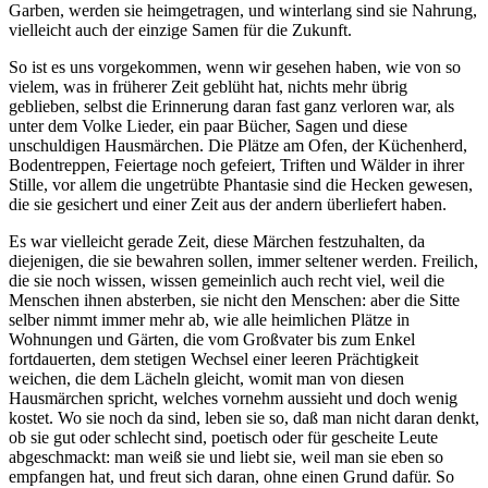
Garben, werden sie heimgetragen, und winterlang sind sie Nahrung,
vielleicht auch der einzige Samen für die Zukunft.
So ist es uns vorgekommen, wenn wir gesehen haben, wie von so
vielem, was in früherer Zeit geblüht hat, nichts mehr übrig
geblieben, selbst die Erinnerung daran fast ganz verloren war, als
unter dem Volke Lieder, ein paar Bücher, Sagen und diese
unschuldigen Hausmärchen. Die Plätze am Ofen, der Küchenherd,
Bodentreppen, Feiertage noch gefeiert, Triften und Wälder in ihrer
Stille, vor allem die ungetrübte Phantasie sind die Hecken gewesen,
die sie gesichert und einer Zeit aus der andern überliefert haben.
Es war vielleicht gerade Zeit, diese Märchen festzuhalten, da
diejenigen, die sie bewahren sollen, immer seltener werden. Freilich,
die sie noch wissen, wissen gemeinlich auch recht viel, weil die
Menschen ihnen absterben, sie nicht den Menschen: aber die Sitte
selber nimmt immer mehr ab, wie alle heimlichen Plätze in
Wohnungen und Gärten, die vom Großvater bis zum Enkel
fortdauerten, dem stetigen Wechsel einer leeren Prächtigkeit
weichen, die dem Lächeln gleicht, womit man von diesen
Hausmärchen spricht, welches vornehm aussieht und doch wenig
kostet. Wo sie noch da sind, leben sie so, daß man nicht daran denkt,
ob sie gut oder schlecht sind, poetisch oder für gescheite Leute
abgeschmackt: man weiß sie und liebt sie, weil man sie eben so
empfangen hat, und freut sich daran, ohne einen Grund dafür. So