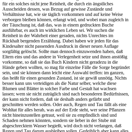
für ein solches nicht jene Reinheit, die durch ein ängstliches
Ausscheiden dessen, was Bezug auf gewisse Zustände und
Verhältnisse hat, wie sie täglich vorkommen und auf keine Weise
verborgen bleiben können, erlangt wird, und wobei man zugleich in
der Täuschung ist, daß das, was in einem gedruckten Buche
ausführbar, es auch im wirklichen Leben sei. Wir suchen die
Reinheit in der Wahrheit einer geraden, nichts Unrechtes im
Rückhalt bergenden Erzählung. Dabei haben wir jeden für das
Kindesalter nicht passenden Ausdruck in dieser neuen Auflage
sorgfältig gelöscht. Sollte man dennoch einzuwenden haben, daß
Eltern eins und das andere in Verlegenheit setze und ihnen anstößig
vorkomme, so daß sie das Buch Kindern nicht geradezu in die
Hände geben wollten, so mag für einzelne Fälle die Sorge begründet
sein, und sie können dann leicht eine Auswahl treffen: im ganzen,
das heißt für einen gesunden Zustand, ist sie gewiß unnötig. Nichts
besser kann uns verteidigen als die Natur selber, welche diese
Blumen und Blätter in solcher Farbe und Gestalt hat wachsen
lassen; wem sie nicht zuträglich sind nach besonderen Bedürfnissen,
der kann nicht fordern, daß sie deshalb anders gefärbt und
geschnitten werden sollen. Oder auch, Regen und Tau fällt als eine
Wohltat für alles herab, was auf der Erde steht, wer seine Pflanzen
nicht hineinzustellen getraut, weil sie zu empfindlich sind und
Schaden nehmen könnten, sondern sie lieber in der Stube mit
abgeschrecktem Wasser begießt, wird doch nicht verlangen, daß
Regen und Tau darum ausbleiben sollen. Gedeihlich aber kann alles