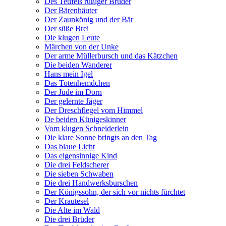
Des Teufels rußiger Bruder
Der Bärenhäuter
Der Zaunkönig und der Bär
Der süße Brei
Die klugen Leute
Märchen von der Unke
Der arme Müllerbursch und das Kätzchen
Die beiden Wanderer
Hans mein Igel
Das Totenhemdchen
Der Jude im Dorn
Der gelernte Jäger
Der Dreschflegel vom Himmel
De beiden Künigeskinner
Vom klugen Schneiderlein
Die klare Sonne bringts an den Tag
Das blaue Licht
Das eigensinnige Kind
Die drei Feldscherer
Die sieben Schwaben
Die drei Handwerksburschen
Der Königssohn, der sich vor nichts fürchtet
Der Krautesel
Die Alte im Wald
Die drei Brüder