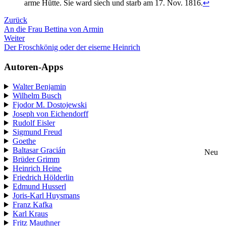
arme Hütte. Sie ward siech und starb am 17. Nov. 1816.
↩
Zurück
An die Frau Bettina von Armin
Weiter
Der Froschkönig oder der eiserne Heinrich
Autoren-Apps
Walter Benjamin
Wilhelm Busch
Fjodor M. Dostojewski
Joseph von Eichendorff
Rudolf Eisler
Sigmund Freud
Goethe
Baltasar Gracián
Neu
Brüder Grimm
Heinrich Heine
Friedrich Hölderlin
Edmund Husserl
Joris-Karl Huysmans
Franz Kafka
Karl Kraus
Fritz Mauthner