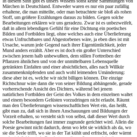
In diesem Sinn gibt es unsers Wissens sonst keine Sammlungen von
Märchen in Deutschland. Entweder waren es nur ein paar zufällig
erhaltene, die man mitteilte, oder man betrachtete sie bloß als rohen
Stoff, um größere Erzählungen daraus zu bilden. Gegen solche
Bearbeitungen erklären wir uns geradezu. Zwar ist es unbezweifelt,
daß in allem lebendigen Gefühl für eine Dichtung ein poetisches
Bilden und Fortbilden liegt, ohne welches auch eine Überlieferung
etwas Unfruchtbares und Abgestorbenes wäre, ja eben dies ist mit
Ursache, warum jede Gegend nach ihrer Eigentümlichkeit, jeder
Mund anders erzählt. Aber es ist doch ein großer Unterschied
zwischen jenem halb unbewußten, dem stillen Forttreiben der
Pflanzen ähnlichen und von der unmittelbaren Lebensquelle
getränkten Einfalten und einer absichtlichen, alles nach Willkür
zusammenknüpfenden und auch wohl leimenden Umänderung:
diese aber ist es, welche wir nicht billigen können. Die einzige
Richtschnur wäre dann die von seiner Bildung abhängende, gerade
vorherrschende Ansicht des Dichters, während bei jenem
natürlichen Fortbilden der Geist des Volkes in dem einzelnen waltet
und einem besondern Gelüsten vorzudringen nicht erlaubt. Räumt
man den Überlieferungen wissenschaftlichen Wert ein, das heißt,
gibt man zu, daß sich in ihnen Anschauungen und Bildungen der
Vorzeit erhalten, so versteht sich von selbst, daß dieser Wert durch
solche Bearbeitungen fast immer zugrunde gerichtet wird. Allein die
Poesie gewinnt nicht dadurch, denn wo lebt sie wirklich als da, wo
sie die Seele trifft, wo sie in der Tat kühlt und erfrischt, oder wärmt