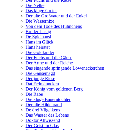
Der Fuchs und die Katze
Die Nelke
Das kluge Gretel
Der alte Großvater und der Enkel
Die Wassernixe
Von dem Tode des Hühnchens
Bruder Lustig
De Spielhansl
Hans im Glück
Hans heiratet
Die Goldkinder
Der Fuchs und die Gänse
Der Arme und der Reiche
Das singende springende Löweneckerchen
Die Gänsemagd
Der junge Riese
Dat Erdmänneken
Der König vom goldenen Berg
Die Rabe
Die kluge Bauerntochter
Der alte Hildebrand
De drei Vügelkens
Das Wasser des Lebens
Doktor Allwissend
Der Geist im Glas