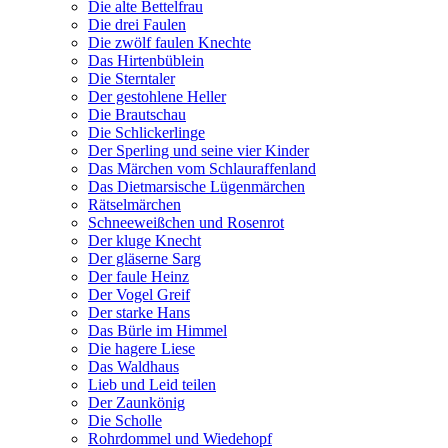
Die alte Bettelfrau
Die drei Faulen
Die zwölf faulen Knechte
Das Hirtenbüblein
Die Sterntaler
Der gestohlene Heller
Die Brautschau
Die Schlickerlinge
Der Sperling und seine vier Kinder
Das Märchen vom Schlauraffenland
Das Dietmarsische Lügenmärchen
Rätselmärchen
Schneeweißchen und Rosenrot
Der kluge Knecht
Der gläserne Sarg
Der faule Heinz
Der Vogel Greif
Der starke Hans
Das Bürle im Himmel
Die hagere Liese
Das Waldhaus
Lieb und Leid teilen
Der Zaunkönig
Die Scholle
Rohrdommel und Wiedehopf