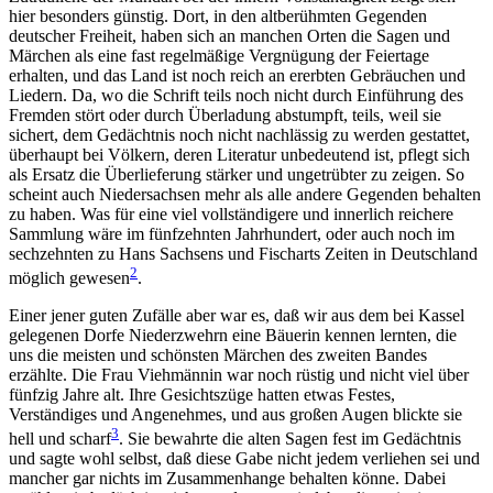
hier besonders günstig. Dort, in den altberühmten Gegenden
deutscher Freiheit, haben sich an manchen Orten die Sagen und
Märchen als eine fast regelmäßige Vergnügung der Feiertage
erhalten, und das Land ist noch reich an ererbten Gebräuchen und
Liedern. Da, wo die Schrift teils noch nicht durch Einführung des
Fremden stört oder durch Überladung abstumpft, teils, weil sie
sichert, dem Gedächtnis noch nicht nachlässig zu werden gestattet,
überhaupt bei Völkern, deren Literatur unbedeutend ist, pflegt sich
als Ersatz die Überlieferung stärker und ungetrübter zu zeigen. So
scheint auch Niedersachsen mehr als alle andere Gegenden behalten
zu haben. Was für eine viel vollständigere und innerlich reichere
Sammlung wäre im fünfzehnten Jahrhundert, oder auch noch im
sechzehnten zu Hans Sachsens und Fischarts Zeiten in Deutschland
2
möglich gewesen
.
Einer jener guten Zufälle aber war es, daß wir aus dem bei Kassel
gelegenen Dorfe Niederzwehrn eine Bäuerin kennen lernten, die
uns die meisten und schönsten Märchen des zweiten Bandes
erzählte. Die Frau Viehmännin war noch rüstig und nicht viel über
fünfzig Jahre alt. Ihre Gesichtszüge hatten etwas Festes,
Verständiges und Angenehmes, und aus großen Augen blickte sie
3
hell und scharf
. Sie bewahrte die alten Sagen fest im Gedächtnis
und sagte wohl selbst, daß diese Gabe nicht jedem verliehen sei und
mancher gar nichts im Zusammenhange behalten könne. Dabei