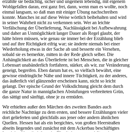
erzählte sie bedächtig, sicher und ungemein lebendig, mit eigenem
Wohlgefallen daran, erst ganz frei, dann, wenn man es wollte, noch
einmal langsam, so daß man mit einiger Übung nachschreiben
konnte. Manches ist auf diese Weise wörtlich beibehalten und wird
in seiner Wahrheit nicht zu verkennen sein. Wer an leichte
Verfälschung der Überlieferung, Nachlässigkeit bei Aufbewahrung
und daher an Unmöglichkeit langer Dauer als Regel glaubt, der
hätte hören müssen, wie genau sie immer bei der Erzählung blieb
und auf ihre Richtigkeit eifrig war; sie änderte niemals bei einer
Wiederholung etwas in der Sache ab und besserte ein Versehen,
sobald sie es bemerkte, mitten in der Rede gleich selber. Die
Anhänglichkeit an das Überlieferte ist bei Menschen, die in gleicher
Lebensart unabänderlich fortfahren, stärker, als wir, zur Veränderung
geneigt, begreifen. Eben darum hat es, so vielfach bewährt, eine
gewisse eindringliche Nähe und innere Tüchtigkeit, zu der anderes,
das äußerlich viel glänzender erscheinen kann, nicht so leicht
gelangt. Der epische Grund der Volksdichtung gleicht dem durch
die ganze Natur in mannigfachen Abstufungen verbreiteten Grün,
das sättigt und sänftigt, ohne je zu ermüden.
Wir erhielten außer den Märchen des zweiten Bandes auch
reichliche Nachträge zu dem ersten, und bessere Erzählungen vieler
dort gelieferten und gleichfalls aus jener oder andern ähnlichen
Quellen. Hessen hat als ein bergichtes, von großen Heerstraßen
abseits liegendes und zunächst mit dem Ackerbau beschäftigtes