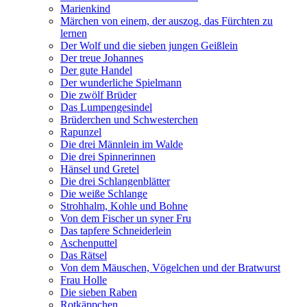
Marienkind
Märchen von einem, der auszog, das Fürchten zu
lernen
Der Wolf und die sieben jungen Geißlein
Der treue Johannes
Der gute Handel
Der wunderliche Spielmann
Die zwölf Brüder
Das Lumpengesindel
Brüderchen und Schwesterchen
Rapunzel
Die drei Männlein im Walde
Die drei Spinnerinnen
Hänsel und Gretel
Die drei Schlangenblätter
Die weiße Schlange
Strohhalm, Kohle und Bohne
Von dem Fischer un syner Fru
Das tapfere Schneiderlein
Aschenputtel
Das Rätsel
Von dem Mäuschen, Vögelchen und der Bratwurst
Frau Holle
Die sieben Raben
Rotkäppchen