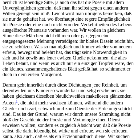
herrlich ist lebendige Sitte, ja auch das hat die Poesie mit allem
Unvergänglichen gemein, daß man ihr selbst gegen einen andern
Willen geneigt sein muß. Leicht wird man übrigens bemerken, daß
sie nur da gehaftet hat, wo überhaupt eine regere Empfänglichkeit
für Poesie oder eine noch nicht von den Verkehrtheiten des Lebens
ausgelöschte Phantasie vorhanden war. Wir wollen in gleichem
Sinne diese Märchen nicht rühmen oder gar gegen eine
entgegengesetzte Meinung verteidigen: ihr bloßes Dasein reicht hin,
sie zu schützen. Was so mannigfach und immer wieder von neuem
erfreut, bewegt und belehrt hat, das trägt seine Notwendigkeit in
sich und ist gewiß aus jener ewigen Quelle gekommen, die alles
Leben betaut, und wenn es auch nur ein einziger Tropfen wäre, den
ein kleines, zusammengehaltenes Blatt gefaßt hat, so schimmert er
doch in dem ersten Morgenrot.
Darum geht innerlich durch diese Dichtungen jene Reinheit, um
derentwillen uns Kinder so wunderbar und selig erscheinen: sie
haben gleichsam dieselben blaulichweißen makellosen glänzenden
1
Augen
, die nicht mehr wachsen können, während die andern
Glieder noch zart, schwach und zum Dienste der Erde ungeschickt
sind. Das ist der Grund, warum wir durch unsere Sammlung nicht
bloß der Geschichte der Poesie und Mythologie einen Dienst
erweisen wollten, sondern es zugleich Absicht war, daß die Poesie
selbst, die darin lebendig ist, wirke und erfreue, wen sie erfreuen
kann, also auch, daß es als ein Erziehungsbuch diene. Wir suchen