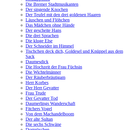
Die Bremer Stadtmusikanten
Der singende Knochen
Der Teufel mit den drei goldenen Haaren
Läuschen und Flöhchen
Das Mädchen ohne Hände
Der gescheite Hans
Die drei Sprachen
Die kluge Else
Der Schneider im Himmel
Tischchen deck dich, Goldesel und Knüppel aus dem
Sack
Daumesdick
Die Hochzeit der Frau Füchsin
Die Wichtelmänner
Der Räuberbräutigam
Herr Korbes
Der Herr Gevatter
Frau Trude
Der Gevatter Tod
Daumerlings Wanderschaft
Fitchers Vogel
Von dem Machandelboom
Der alte Sultan
Die sechs Schwäne
Dornröschen