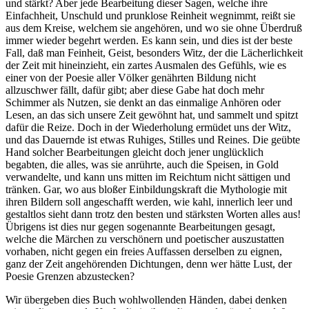
und stärkt? Aber jede Bearbeitung dieser Sagen, welche ihre
Einfachheit, Unschuld und prunklose Reinheit wegnimmt, reißt sie
aus dem Kreise, welchem sie angehören, und wo sie ohne Überdruß
immer wieder begehrt werden. Es kann sein, und dies ist der beste
Fall, daß man Feinheit, Geist, besonders Witz, der die Lächerlichkeit
der Zeit mit hineinzieht, ein zartes Ausmalen des Gefühls, wie es
einer von der Poesie aller Völker genährten Bildung nicht
allzuschwer fällt, dafür gibt; aber diese Gabe hat doch mehr
Schimmer als Nutzen, sie denkt an das einmalige Anhören oder
Lesen, an das sich unsere Zeit gewöhnt hat, und sammelt und spitzt
dafür die Reize. Doch in der Wiederholung ermüdet uns der Witz,
und das Dauernde ist etwas Ruhiges, Stilles und Reines. Die geübte
Hand solcher Bearbeitungen gleicht doch jener unglücklich
begabten, die alles, was sie anrührte, auch die Speisen, in Gold
verwandelte, und kann uns mitten im Reichtum nicht sättigen und
tränken. Gar, wo aus bloßer Einbildungskraft die Mythologie mit
ihren Bildern soll angeschafft werden, wie kahl, innerlich leer und
gestaltlos sieht dann trotz den besten und stärksten Worten alles aus!
Übrigens ist dies nur gegen sogenannte Bearbeitungen gesagt,
welche die Märchen zu verschönern und poetischer auszustatten
vorhaben, nicht gegen ein freies Auffassen derselben zu eignen,
ganz der Zeit angehörenden Dichtungen, denn wer hätte Lust, der
Poesie Grenzen abzustecken?
Wir übergeben dies Buch wohlwollenden Händen, dabei denken