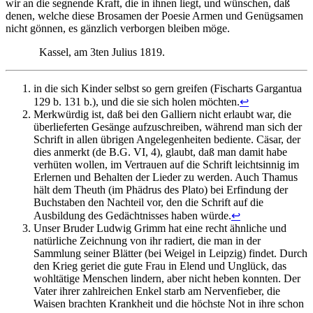
wir an die segnende Kraft, die in ihnen liegt, und wünschen, daß
denen, welche diese Brosamen der Poesie Armen und Genügsamen
nicht gönnen, es gänzlich verborgen bleiben möge.
Kassel, am 3ten Julius 1819.
in die sich Kinder selbst so gern greifen (Fischarts Gargantua
129 b. 131 b.), und die sie sich holen möchten.
↩
Merkwürdig ist, daß bei den Galliern nicht erlaubt war, die
überlieferten Gesänge aufzuschreiben, während man sich der
Schrift in allen übrigen Angelegenheiten bediente. Cäsar, der
dies anmerkt (de B.G. VI, 4), glaubt, daß man damit habe
verhüten wollen, im Vertrauen auf die Schrift leichtsinnig im
Erlernen und Behalten der Lieder zu werden. Auch Thamus
hält dem Theuth (im Phädrus des Plato) bei Erfindung der
Buchstaben den Nachteil vor, den die Schrift auf die
Ausbildung des Gedächtnisses haben würde.
↩
Unser Bruder Ludwig Grimm hat eine recht ähnliche und
natürliche Zeichnung von ihr radiert, die man in der
Sammlung seiner Blätter (bei Weigel in Leipzig) findet. Durch
den Krieg geriet die gute Frau in Elend und Unglück, das
wohltätige Menschen lindern, aber nicht heben konnten. Der
Vater ihrer zahlreichen Enkel starb am Nervenfieber, die
Waisen brachten Krankheit und die höchste Not in ihre schon