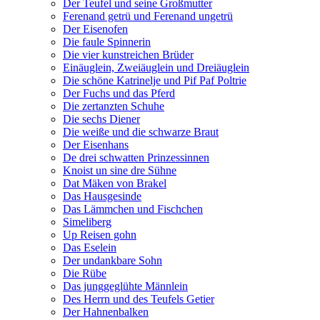
Der Teufel und seine Großmutter
Ferenand getrü und Ferenand ungetrü
Der Eisenofen
Die faule Spinnerin
Die vier kunstreichen Brüder
Einäuglein, Zweiäuglein und Dreiäuglein
Die schöne Katrinelje und Pif Paf Poltrie
Der Fuchs und das Pferd
Die zertanzten Schuhe
Die sechs Diener
Die weiße und die schwarze Braut
Der Eisenhans
De drei schwatten Prinzessinnen
Knoist un sine dre Sühne
Dat Mäken von Brakel
Das Hausgesinde
Das Lämmchen und Fischchen
Simeliberg
Up Reisen gohn
Das Eselein
Der undankbare Sohn
Die Rübe
Das junggeglühte Männlein
Des Herrn und des Teufels Getier
Der Hahnenbalken