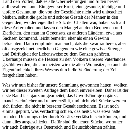
Land den Vorteil, daß es alte Überlieferungen und Sitten besser
aufbewahren kann. Ein gewisser Ernst, eine gesunde, tüchtige und
tapfere Gesinnung, die von der Geschichte nicht wird unbeachtet
bleiben, selbst die große und schöne Gestalt der Männer in den
Gegenden, wo der eigentliche Sitz der Chatten war, haben sich auf
diese Art erhalten und lassen den Mangel an dem Bequemen und
Zierlichen, den man im Gegensatz zu anderen Ländern, etwa aus
Sachsen kommend, leicht bemerkt, eher als einen Gewinn
betrachten. Dann empfindet man auch, daß die zwar rauheren, aber
oft ausgezeichnet herrlichen Gegenden wie eine gewisse Strenge
und Dürftigkeit der Lebensweise zu dem Ganzen gehören.
Überhaupt müssen die Hessen zu den Völkern unseres Vaterlandes
gezählt werden, die am meisten wie die alten Wohnsitze, so auch die
Eigentümlichkeit ihres Wesens durch die Veränderung der Zeit
festgehalten haben.
Was wir nun bisher für unsere Sammlung gewonnen hatten, wollten
wir bei dieser zweiten Auflage dem Buch einverleiben. Daher ist der
erste Band fast ganz umgearbeitet, das Unvollständige ergänzt,
manches einfacher und reiner erzählt, und nicht viel Stücke werden
sich finden, die nicht in besserer Gestalt erscheinen. Es ist noch
einmal geprüft, was verdächtig schien, das heißt, was etwa hätte
fremden Ursprungs oder durch Zusätze verfälscht sein können, und
dann alles ausgeschieden. Dafür sind die neuen Stücke, worunter
wir auch Beiträge aus Österreich und Deutschböhmen zählen,