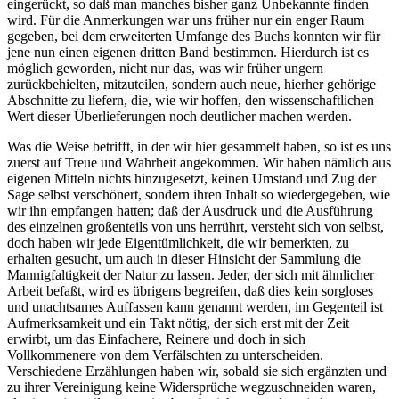
eingerückt, so daß man manches bisher ganz Unbekannte finden
wird. Für die Anmerkungen war uns früher nur ein enger Raum
gegeben, bei dem erweiterten Umfange des Buchs konnten wir für
jene nun einen eigenen dritten Band bestimmen. Hierdurch ist es
möglich geworden, nicht nur das, was wir früher ungern
zurückbehielten, mitzuteilen, sondern auch neue, hierher gehörige
Abschnitte zu liefern, die, wie wir hoffen, den wissenschaftlichen
Wert dieser Überlieferungen noch deutlicher machen werden.
Was die Weise betrifft, in der wir hier gesammelt haben, so ist es uns
zuerst auf Treue und Wahrheit angekommen. Wir haben nämlich aus
eigenen Mitteln nichts hinzugesetzt, keinen Umstand und Zug der
Sage selbst verschönert, sondern ihren Inhalt so wiedergegeben, wie
wir ihn empfangen hatten; daß der Ausdruck und die Ausführung
des einzelnen großenteils von uns herrührt, versteht sich von selbst,
doch haben wir jede Eigentümlichkeit, die wir bemerkten, zu
erhalten gesucht, um auch in dieser Hinsicht der Sammlung die
Mannigfaltigkeit der Natur zu lassen. Jeder, der sich mit ähnlicher
Arbeit befaßt, wird es übrigens begreifen, daß dies kein sorgloses
und unachtsames Auffassen kann genannt werden, im Gegenteil ist
Aufmerksamkeit und ein Takt nötig, der sich erst mit der Zeit
erwirbt, um das Einfachere, Reinere und doch in sich
Vollkommenere von dem Verfälschten zu unterscheiden.
Verschiedene Erzählungen haben wir, sobald sie sich ergänzten und
zu ihrer Vereinigung keine Widersprüche wegzuschneiden waren,