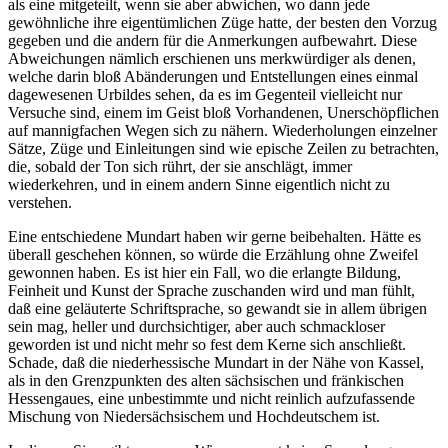
als eine mitgeteilt, wenn sie aber abwichen, wo dann jede
gewöhnliche ihre eigentümlichen Züge hatte, der besten den Vorzug
gegeben und die andern für die Anmerkungen aufbewahrt. Diese
Abweichungen nämlich erschienen uns merkwürdiger als denen,
welche darin bloß Abänderungen und Entstellungen eines einmal
dagewesenen Urbildes sehen, da es im Gegenteil vielleicht nur
Versuche sind, einem im Geist bloß Vorhandenen, Unerschöpflichen
auf mannigfachen Wegen sich zu nähern. Wiederholungen einzelner
Sätze, Züge und Einleitungen sind wie epische Zeilen zu betrachten,
die, sobald der Ton sich rührt, der sie anschlägt, immer
wiederkehren, und in einem andern Sinne eigentlich nicht zu
verstehen.
Eine entschiedene Mundart haben wir gerne beibehalten. Hätte es
überall geschehen können, so würde die Erzählung ohne Zweifel
gewonnen haben. Es ist hier ein Fall, wo die erlangte Bildung,
Feinheit und Kunst der Sprache zuschanden wird und man fühlt,
daß eine geläuterte Schriftsprache, so gewandt sie in allem übrigen
sein mag, heller und durchsichtiger, aber auch schmackloser
geworden ist und nicht mehr so fest dem Kerne sich anschließt.
Schade, daß die niederhessische Mundart in der Nähe von Kassel,
als in den Grenzpunkten des alten sächsischen und fränkischen
Hessengaues, eine unbestimmte und nicht reinlich aufzufassende
Mischung von Niedersächsischem und Hochdeutschem ist.