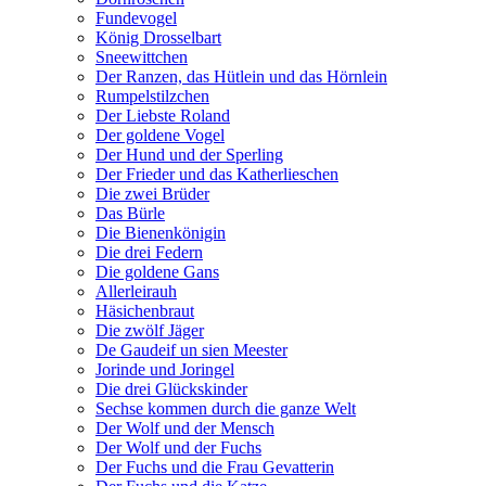
Fundevogel
König Drosselbart
Sneewittchen
Der Ranzen, das Hütlein und das Hörnlein
Rumpelstilzchen
Der Liebste Roland
Der goldene Vogel
Der Hund und der Sperling
Der Frieder und das Katherlieschen
Die zwei Brüder
Das Bürle
Die Bienenkönigin
Die drei Federn
Die goldene Gans
Allerleirauh
Häsichenbraut
Die zwölf Jäger
De Gaudeif un sien Meester
Jorinde und Joringel
Die drei Glückskinder
Sechse kommen durch die ganze Welt
Der Wolf und der Mensch
Der Wolf und der Fuchs
Der Fuchs und die Frau Gevatterin