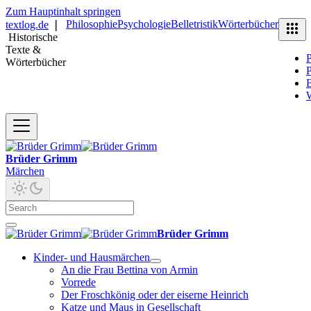
Zum Hauptinhalt springen
Philosophie
Psychologie
Belletristik
Wörterbücher
textlog.de
❘
Historische
Texte &
P
Wörterbücher
P
B
Brüder Grimm
Märchen
Brüder Grimm
Kinder- und Hausmärchen
An die Frau Bettina von Armin
Vorrede
Der Froschkönig oder der eiserne Heinrich
Katze und Maus in Gesellschaft