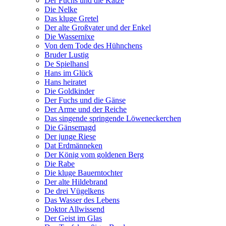
Der Fuchs und die Katze
Die Nelke
Das kluge Gretel
Der alte Großvater und der Enkel
Die Wassernixe
Von dem Tode des Hühnchens
Bruder Lustig
De Spielhansl
Hans im Glück
Hans heiratet
Die Goldkinder
Der Fuchs und die Gänse
Der Arme und der Reiche
Das singende springende Löweneckerchen
Die Gänsemagd
Der junge Riese
Dat Erdmänneken
Der König vom goldenen Berg
Die Rabe
Die kluge Bauerntochter
Der alte Hildebrand
De drei Vügelkens
Das Wasser des Lebens
Doktor Allwissend
Der Geist im Glas