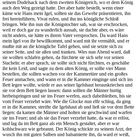
seinem Dudelsack nach dem zweiten Königreich, wo er dem König
auch den Weg gezeigt hatte. Der aber hatte bestellt, wenn einer
käme wie Hans mein Igel, sollten sie das Gewehr präsentieren, ihn
frei hereinführen, Vivat rufen, und ihn ins königliche Schloß
bringen. Wie ihn nun die Königstochter sah, war sie erschrocken,
weil er doch gar zu wunderlich aussah, sie dachte aber, es wäre
nicht anders, sie hätte es ihrem Vater versprochen. Da ward Hans
mein Igel von ihr bewillkommt, und ward mit ihr vermählt, und er
mußte mit an die königliche Tafel gehen, und sie setzte sich zu
seiner Seite, und sie aßen und tranken. Wies nun Abend ward, daß
sie wollten schlafen gehen, da fürchtete sie sich sehr vor seinen
Stacheln: er aber sprach, sie sollte sich nicht fürchten, es geschähe
ihr kein Leid, und sagte zu dem alten König, er sollte vier Mann
bestellen, die sollten wachen vor der Kammertüre und ein großes
Feuer anmachen, und wann er in die Kammer einginge und sich ins
Bett legen wollte, würde er aus seiner Igelshaut herauskriechen und
sie vor dem Bett liegen lassen: dann sollten die Männer hurtig
herbeispringen und sie ins Feuer werfen, auch dabeibleiben, bis sie
vom Feuer verzehrt wäre. Wie die Glocke nun elfe schlug, da ging
er in die Kammer, streifte die Igelshaut ab und ließ sie vor dem Bette
liegen: da kamen die Männer und holten sie geschwind und warfen
sie ins Feuer; und als sie das Feuer verzehrt hatte, da war er erlöst,
und lag da im Bett ganz als ein Mensch gestaltet, aber er war
kohlschwarz wie gebrannt. Der König schickte zu seinem Arzt, der
wusch ihn mit guten Salben und balsamierte ihn, da ward er weiß,