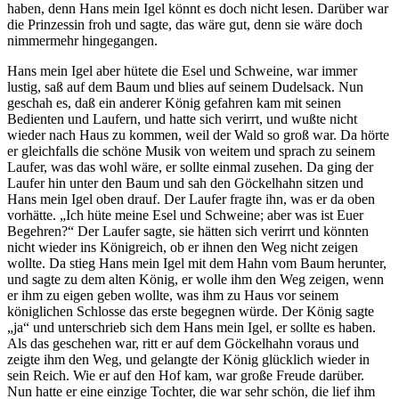
haben, denn Hans mein Igel könnt es doch nicht lesen. Darüber war
die Prinzessin froh und sagte, das wäre gut, denn sie wäre doch
nimmermehr hingegangen.
Hans mein Igel aber hütete die Esel und Schweine, war immer
lustig, saß auf dem Baum und blies auf seinem Dudelsack. Nun
geschah es, daß ein anderer König gefahren kam mit seinen
Bedienten und Laufern, und hatte sich verirrt, und wußte nicht
wieder nach Haus zu kommen, weil der Wald so groß war. Da hörte
er gleichfalls die schöne Musik von weitem und sprach zu seinem
Laufer, was das wohl wäre, er sollte einmal zusehen. Da ging der
Laufer hin unter den Baum und sah den Göckelhahn sitzen und
Hans mein Igel oben drauf. Der Laufer fragte ihn, was er da oben
vorhätte. „Ich hüte meine Esel und Schweine; aber was ist Euer
Begehren?“ Der Laufer sagte, sie hätten sich verirrt und könnten
nicht wieder ins Königreich, ob er ihnen den Weg nicht zeigen
wollte. Da stieg Hans mein Igel mit dem Hahn vom Baum herunter,
und sagte zu dem alten König, er wolle ihm den Weg zeigen, wenn
er ihm zu eigen geben wollte, was ihm zu Haus vor seinem
königlichen Schlosse das erste begegnen würde. Der König sagte
„ja“ und unterschrieb sich dem Hans mein Igel, er sollte es haben.
Als das geschehen war, ritt er auf dem Göckelhahn voraus und
zeigte ihm den Weg, und gelangte der König glücklich wieder in
sein Reich. Wie er auf den Hof kam, war große Freude darüber.
Nun hatte er eine einzige Tochter, die war sehr schön, die lief ihm