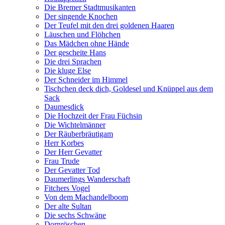
Die Bremer Stadtmusikanten
Der singende Knochen
Der Teufel mit den drei goldenen Haaren
Läuschen und Flöhchen
Das Mädchen ohne Hände
Der gescheite Hans
Die drei Sprachen
Die kluge Else
Der Schneider im Himmel
Tischchen deck dich, Goldesel und Knüppel aus dem
Sack
Daumesdick
Die Hochzeit der Frau Füchsin
Die Wichtelmänner
Der Räuberbräutigam
Herr Korbes
Der Herr Gevatter
Frau Trude
Der Gevatter Tod
Daumerlings Wanderschaft
Fitchers Vogel
Von dem Machandelboom
Der alte Sultan
Die sechs Schwäne
Dornröschen