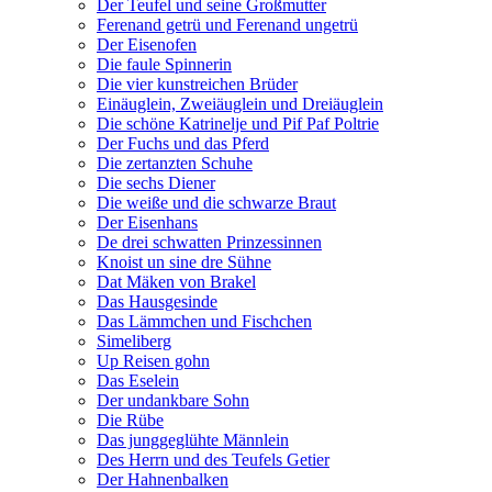
Der Teufel und seine Großmutter
Ferenand getrü und Ferenand ungetrü
Der Eisenofen
Die faule Spinnerin
Die vier kunstreichen Brüder
Einäuglein, Zweiäuglein und Dreiäuglein
Die schöne Katrinelje und Pif Paf Poltrie
Der Fuchs und das Pferd
Die zertanzten Schuhe
Die sechs Diener
Die weiße und die schwarze Braut
Der Eisenhans
De drei schwatten Prinzessinnen
Knoist un sine dre Sühne
Dat Mäken von Brakel
Das Hausgesinde
Das Lämmchen und Fischchen
Simeliberg
Up Reisen gohn
Das Eselein
Der undankbare Sohn
Die Rübe
Das junggeglühte Männlein
Des Herrn und des Teufels Getier
Der Hahnenbalken