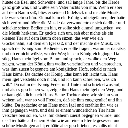
hütete die Esel und Schweine, und saß lange Jahre, bis die Herde
ganz groß war, und wußte sein Vater nichts von ihm. Wenn er aber
auf dem Baum saß, blies er seinen Dudelsack und machte Musik,
die war sehr schön. Einmal kam ein König vorbeigefahren, der hatte
sich verirrt und hörte die Musik: da verwunderte er sich darüber und
schickte seinen Bedienten hin, er sollte sich einmal umgucken, wo
die Musik herkäme. Er guckte sich um, sah aber nichts als ein
kleines Tier auf dem Baum oben sitzen, das war wie ein
Göckelhahn, auf dem ein Igel saß, und der machte die Musik. Da
sprach der König zum Bedienten, er sollte fragen, warum er da säße,
und ob er nicht wüßte, wo der Weg in sein Königreich ginge. Da
stieg Hans mein Igel vom Baum und sprach, er wollte den Weg
zeigen, wenn der König ihm wollte verschreiben und versprechen,
was ihm zuerst begegnete am königlichen Hofe, sobald er nach
Haus käme. Da dachte der König „das kann ich leicht tun, Hans
mein Igel verstehts doch nicht, und ich kann schreiben, was ich
will.“ Da nahm der König Feder und Tinte und schrieb etwas auf,
und als es geschehen war, zeigte ihm Hans mein Igel den Weg, und
er kam glücklich nach Haus. Seine Tochter aber, wie sie ihn von
weitem sah, war so voll Freuden, daß sie ihm entgegenlief und ihn
küßte. Da gedachte er an Hans mein Igel und erzählte ihr, wie es
ihm gegangen wäre, und daß er einem wunderlichen Tier hätte
verschreiben sollen, was ihm daheim zuerst begegnen würde, und
das Tier hätte auf einem Hahn wie auf einem Pferde gesessen und
schöne Musik gemacht; er hätte aber geschrieben, es sollts nicht