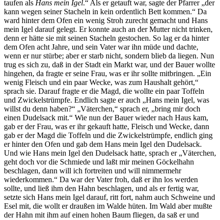
taufen als
Hans mein Igel
.“ Als er getauft war, sagte der Pfarrer „der
kann wegen seiner Stacheln in kein ordentlich Bett kommen.“ Da
ward hinter dem Ofen ein wenig Stroh zurecht gemacht und Hans
mein Igel darauf gelegt. Er konnte auch an der Mutter nicht trinken,
denn er hätte sie mit seinen Stacheln gestochen. So lag er da hinter
dem Ofen acht Jahre, und sein Vater war ihn müde und dachte,
wenn er nur stürbe; aber er starb nicht, sondern blieb da liegen. Nun
trug es sich zu, daß in der Stadt ein Markt war, und der Bauer wollte
hingehen, da fragte er seine Frau, was er ihr sollte mitbringen. „Ein
wenig Fleisch und ein paar Wecke, was zum Haushalt gehört,“
sprach sie. Darauf fragte er die Magd, die wollte ein paar Toffeln
und Zwickelstrümpfe. Endlich sagte er auch „Hans mein Igel, was
willst du denn haben?“ „Väterchen,“ sprach er, „bring mir doch
einen Dudelsack mit.“ Wie nun der Bauer wieder nach Haus kam,
gab er der Frau, was er ihr gekauft hatte, Fleisch und Wecke, dann
gab er der Magd die Toffeln und die Zwickelstrümpfe, endlich ging
er hinter den Ofen und gab dem Hans mein Igel den Dudelsack.
Und wie Hans mein Igel den Dudelsack hatte, sprach er „Väterchen,
geht doch vor die Schmiede und laßt mir meinen Göckelhahn
beschlagen, dann will ich fortreiten und will nimmermehr
wiederkommen.“ Da war der Vater froh, daß er ihn los werden
sollte, und ließ ihm den Hahn beschlagen, und als er fertig war,
setzte sich Hans mein Igel darauf, ritt fort, nahm auch Schweine und
Esel mit, die wollt er draußen im Walde hüten. Im Wald aber mußte
der Hahn mit ihm auf einen hohen Baum fliegen, da saß er und