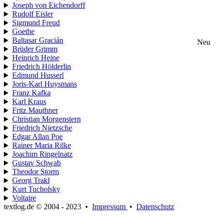
Joseph von Eichendorff
Rudolf Eisler
Sigmund Freud
Goethe
Baltasar Gracián
Neu
Brüder Grimm
Heinrich Heine
Friedrich Hölderlin
Edmund Husserl
Joris-Karl Huysmans
Franz Kafka
Karl Kraus
Fritz Mauthner
Christian Morgenstern
Friedrich Nietzsche
Edgar Allan Poe
Rainer Maria Rilke
Joachim Ringelnatz
Gustav Schwab
Theodor Storm
Georg Trakl
Kurt Tucholsky
Voltaire
textlog.de © 2004 - 2023
•
Impressum
•
Datenschutz