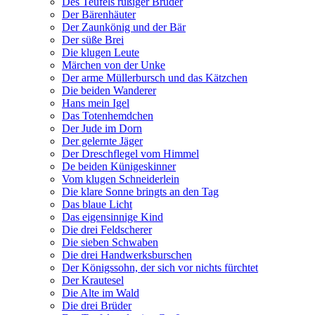
Des Teufels rußiger Bruder
Der Bärenhäuter
Der Zaunkönig und der Bär
Der süße Brei
Die klugen Leute
Märchen von der Unke
Der arme Müllerbursch und das Kätzchen
Die beiden Wanderer
Hans mein Igel
Das Totenhemdchen
Der Jude im Dorn
Der gelernte Jäger
Der Dreschflegel vom Himmel
De beiden Künigeskinner
Vom klugen Schneiderlein
Die klare Sonne bringts an den Tag
Das blaue Licht
Das eigensinnige Kind
Die drei Feldscherer
Die sieben Schwaben
Die drei Handwerksburschen
Der Königssohn, der sich vor nichts fürchtet
Der Krautesel
Die Alte im Wald
Die drei Brüder