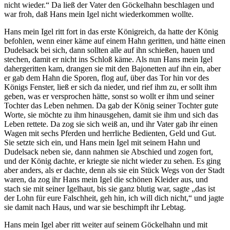
nicht wieder.“ Da ließ der Vater den Göckelhahn beschlagen und
war froh, daß Hans mein Igel nicht wiederkommen wollte.
Hans mein Igel ritt fort in das erste Königreich, da hatte der König
befohlen, wenn einer käme auf einem Hahn geritten, und hätte einen
Dudelsack bei sich, dann sollten alle auf ihn schießen, hauen und
stechen, damit er nicht ins Schloß käme. Als nun Hans mein Igel
dahergeritten kam, drangen sie mit den Bajonetten auf ihn ein, aber
er gab dem Hahn die Sporen, flog auf, über das Tor hin vor des
Königs Fenster, ließ er sich da nieder, und rief ihm zu, er sollt ihm
geben, was er versprochen hätte, sonst so wollt er ihm und seiner
Tochter das Leben nehmen. Da gab der König seiner Tochter gute
Worte, sie möchte zu ihm hinausgehen, damit sie ihm und sich das
Leben rettete. Da zog sie sich weiß an, und ihr Vater gab ihr einen
Wagen mit sechs Pferden und herrliche Bedienten, Geld und Gut.
Sie setzte sich ein, und Hans mein Igel mit seinem Hahn und
Dudelsack neben sie, dann nahmen sie Abschied und zogen fort,
und der König dachte, er kriegte sie nicht wieder zu sehen. Es ging
aber anders, als er dachte, denn als sie ein Stück Wegs von der Stadt
waren, da zog ihr Hans mein Igel die schönen Kleider aus, und
stach sie mit seiner Igelhaut, bis sie ganz blutig war, sagte „das ist
der Lohn für eure Falschheit, geh hin, ich will dich nicht,“ und jagte
sie damit nach Haus, und war sie beschimpft ihr Lebtag.
Hans mein Igel aber ritt weiter auf seinem Göckelhahn und mit