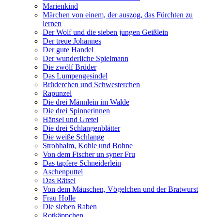
Marienkind
Märchen von einem, der auszog, das Fürchten zu
lernen
Der Wolf und die sieben jungen Geißlein
Der treue Johannes
Der gute Handel
Der wunderliche Spielmann
Die zwölf Brüder
Das Lumpengesindel
Brüderchen und Schwesterchen
Rapunzel
Die drei Männlein im Walde
Die drei Spinnerinnen
Hänsel und Gretel
Die drei Schlangenblätter
Die weiße Schlange
Strohhalm, Kohle und Bohne
Von dem Fischer un syner Fru
Das tapfere Schneiderlein
Aschenputtel
Das Rätsel
Von dem Mäuschen, Vögelchen und der Bratwurst
Frau Holle
Die sieben Raben
Rotkäppchen