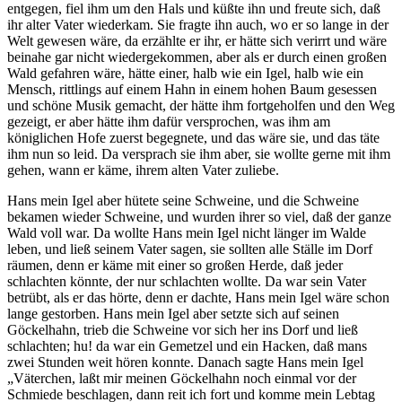
entgegen, fiel ihm um den Hals und küßte ihn und freute sich, daß
ihr alter Vater wiederkam. Sie fragte ihn auch, wo er so lange in der
Welt gewesen wäre, da erzählte er ihr, er hätte sich verirrt und wäre
beinahe gar nicht wiedergekommen, aber als er durch einen großen
Wald gefahren wäre, hätte einer, halb wie ein Igel, halb wie ein
Mensch, rittlings auf einem Hahn in einem hohen Baum gesessen
und schöne Musik gemacht, der hätte ihm fortgeholfen und den Weg
gezeigt, er aber hätte ihm dafür versprochen, was ihm am
königlichen Hofe zuerst begegnete, und das wäre sie, und das täte
ihm nun so leid. Da versprach sie ihm aber, sie wollte gerne mit ihm
gehen, wann er käme, ihrem alten Vater zuliebe.
Hans mein Igel aber hütete seine Schweine, und die Schweine
bekamen wieder Schweine, und wurden ihrer so viel, daß der ganze
Wald voll war. Da wollte Hans mein Igel nicht länger im Walde
leben, und ließ seinem Vater sagen, sie sollten alle Ställe im Dorf
räumen, denn er käme mit einer so großen Herde, daß jeder
schlachten könnte, der nur schlachten wollte. Da war sein Vater
betrübt, als er das hörte, denn er dachte, Hans mein Igel wäre schon
lange gestorben. Hans mein Igel aber setzte sich auf seinen
Göckelhahn, trieb die Schweine vor sich her ins Dorf und ließ
schlachten; hu! da war ein Gemetzel und ein Hacken, daß mans
zwei Stunden weit hören konnte. Danach sagte Hans mein Igel
„Väterchen, laßt mir meinen Göckelhahn noch einmal vor der
Schmiede beschlagen, dann reit ich fort und komme mein Lebtag