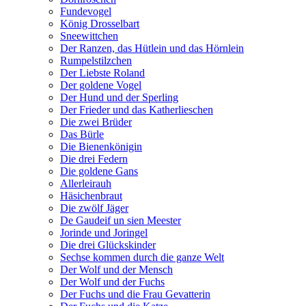
Fundevogel
König Drosselbart
Sneewittchen
Der Ranzen, das Hütlein und das Hörnlein
Rumpelstilzchen
Der Liebste Roland
Der goldene Vogel
Der Hund und der Sperling
Der Frieder und das Katherlieschen
Die zwei Brüder
Das Bürle
Die Bienenkönigin
Die drei Federn
Die goldene Gans
Allerleirauh
Häsichenbraut
Die zwölf Jäger
De Gaudeif un sien Meester
Jorinde und Joringel
Die drei Glückskinder
Sechse kommen durch die ganze Welt
Der Wolf und der Mensch
Der Wolf und der Fuchs
Der Fuchs und die Frau Gevatterin