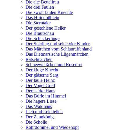
Die alte Bettelfrau
Die drei Faulen
Die zwölf faulen Knechte
Das Hirtenbüblein
Die Sterntaler
Der gestohlene Heller
Die Brautschau
Die Schlickerlinge
Der Sperling und seine vier Kinder
Das Märchen vom Schlauraffenland
Das Dietmarsische Lügenmärchen
Rätselmärchen
Schneeweißchen und Rosenrot
Der kluge Knecht
Der gläserne Sarg
Der faule Heinz
Der Vogel Greif
Der starke Hans
Das Bürle im Himmel
Die hagere Liese
Das Waldhaus
Lieb und Leid teilen
Der Zaunkönig
Die Scholle
Rohrdommel und Wiedehopf