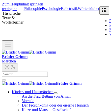
Zum Hauptinhalt springen
Philosophie
Psychologie
Belletristik
Wörterbücher
textlog.de
❘
Historische
Texte &
P
Wörterbücher
P
B
Brüder Grimm
Märchen
Brüder Grimm
Kinder- und Hausmärchen
An die Frau Bettina von Armin
Vorrede
Der Froschkönig oder der eiserne Heinrich
Katze und Maus in Gesellschaft