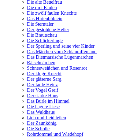
Die alte Bettelfrau
Die drei Faulen
Die zwölf faulen Knechte
Das Hirtenbüblein
Die Sterntaler
Der gestohlene Heller
Die Brautschau
Die Schlickerlinge
Der Sperling und seine vier Kinder
Das Märchen vom Schlauraffenland
Das Dietmarsische Lügenmärchen
Rätselmärchen
Schneeweißchen und Rosenrot
Der kluge Knecht
Der gläserne Sarg
Der faule Heinz
Der Vogel Greif
Der starke Hans
Das Bürle im Himmel
Die hagere Liese
Das Waldhaus
Lieb und Leid teilen
Der Zaunkönig
Die Scholle
Rohrdommel und Wiedehopf