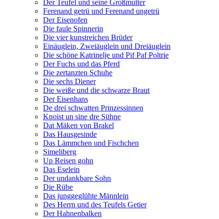
Der Teufel und seine Großmutter
Ferenand getrü und Ferenand ungetrü
Der Eisenofen
Die faule Spinnerin
Die vier kunstreichen Brüder
Einäuglein, Zweiäuglein und Dreiäuglein
Die schöne Katrinelje und Pif Paf Poltrie
Der Fuchs und das Pferd
Die zertanzten Schuhe
Die sechs Diener
Die weiße und die schwarze Braut
Der Eisenhans
De drei schwatten Prinzessinnen
Knoist un sine dre Sühne
Dat Mäken von Brakel
Das Hausgesinde
Das Lämmchen und Fischchen
Simeliberg
Up Reisen gohn
Das Eselein
Der undankbare Sohn
Die Rübe
Das junggeglühte Männlein
Des Herrn und des Teufels Getier
Der Hahnenbalken