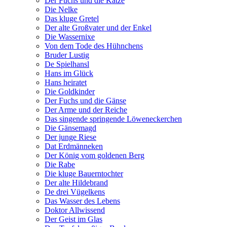
Der Fuchs und die Katze
Die Nelke
Das kluge Gretel
Der alte Großvater und der Enkel
Die Wassernixe
Von dem Tode des Hühnchens
Bruder Lustig
De Spielhansl
Hans im Glück
Hans heiratet
Die Goldkinder
Der Fuchs und die Gänse
Der Arme und der Reiche
Das singende springende Löweneckerchen
Die Gänsemagd
Der junge Riese
Dat Erdmänneken
Der König vom goldenen Berg
Die Rabe
Die kluge Bauerntochter
Der alte Hildebrand
De drei Vügelkens
Das Wasser des Lebens
Doktor Allwissend
Der Geist im Glas