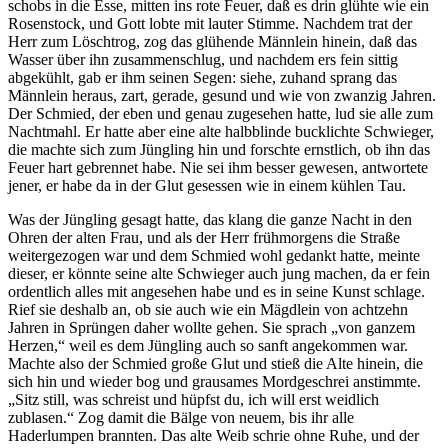
schobs in die Esse, mitten ins rote Feuer, daß es drin glühte wie ein
Rosenstock, und Gott lobte mit lauter Stimme. Nachdem trat der
Herr zum Löschtrog, zog das glühende Männlein hinein, daß das
Wasser über ihn zusammenschlug, und nachdem ers fein sittig
abgekühlt, gab er ihm seinen Segen: siehe, zuhand sprang das
Männlein heraus, zart, gerade, gesund und wie von zwanzig Jahren.
Der Schmied, der eben und genau zugesehen hatte, lud sie alle zum
Nachtmahl. Er hatte aber eine alte halbblinde bucklichte Schwieger,
die machte sich zum Jüngling hin und forschte ernstlich, ob ihn das
Feuer hart gebrennet habe. Nie sei ihm besser gewesen, antwortete
jener, er habe da in der Glut gesessen wie in einem kühlen Tau.
Was der Jüngling gesagt hatte, das klang die ganze Nacht in den
Ohren der alten Frau, und als der Herr frühmorgens die Straße
weitergezogen war und dem Schmied wohl gedankt hatte, meinte
dieser, er könnte seine alte Schwieger auch jung machen, da er fein
ordentlich alles mit angesehen habe und es in seine Kunst schlage.
Rief sie deshalb an, ob sie auch wie ein Mägdlein von achtzehn
Jahren in Sprüngen daher wollte gehen. Sie sprach „von ganzem
Herzen,“ weil es dem Jüngling auch so sanft angekommen war.
Machte also der Schmied große Glut und stieß die Alte hinein, die
sich hin und wieder bog und grausames Mordgeschrei anstimmte.
„Sitz still, was schreist und hüpfst du, ich will erst weidlich
zublasen.“ Zog damit die Bälge von neuem, bis ihr alle
Haderlumpen brannten. Das alte Weib schrie ohne Ruhe, und der