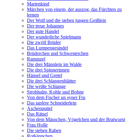
Marienkind
Märchen von einem, der auszog, das Fürchten zu
lernen
Der Wolf und die sieben jungen Geißlein
Der treue Johannes
Der gute Handel
Der wunderliche Spielmann
Die zwölf Brüder
Das Lumpengesindel
Brüderchen und Schwesterchen
Rapunzel
Die drei Männlein im Walde
Die drei Spinnerinnen
Hänsel und Gretel
Die drei Schlangenblätter
Die weiße Schlange
Strohhalm, Kohle und Bohne
Von dem Fischer un syner Fru
Das tapfere Schneiderlein
Aschenputtel
Das Rätsel
Von dem Mäuschen, Vögelchen und der Bratwurst
Frau Holle
Die sieben Raben
Rotkäppchen