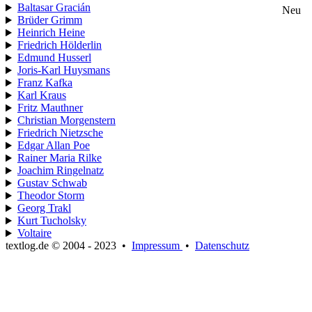
Baltasar Gracián
Neu
Brüder Grimm
Heinrich Heine
Friedrich Hölderlin
Edmund Husserl
Joris-Karl Huysmans
Franz Kafka
Karl Kraus
Fritz Mauthner
Christian Morgenstern
Friedrich Nietzsche
Edgar Allan Poe
Rainer Maria Rilke
Joachim Ringelnatz
Gustav Schwab
Theodor Storm
Georg Trakl
Kurt Tucholsky
Voltaire
textlog.de © 2004 - 2023
•
Impressum
•
Datenschutz