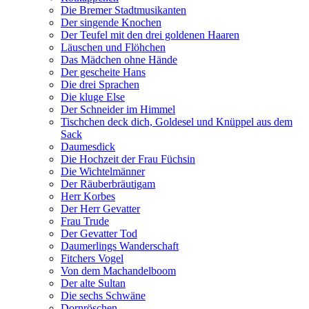
Die Bremer Stadtmusikanten
Der singende Knochen
Der Teufel mit den drei goldenen Haaren
Läuschen und Flöhchen
Das Mädchen ohne Hände
Der gescheite Hans
Die drei Sprachen
Die kluge Else
Der Schneider im Himmel
Tischchen deck dich, Goldesel und Knüppel aus dem
Sack
Daumesdick
Die Hochzeit der Frau Füchsin
Die Wichtelmänner
Der Räuberbräutigam
Herr Korbes
Der Herr Gevatter
Frau Trude
Der Gevatter Tod
Daumerlings Wanderschaft
Fitchers Vogel
Von dem Machandelboom
Der alte Sultan
Die sechs Schwäne
Dornröschen