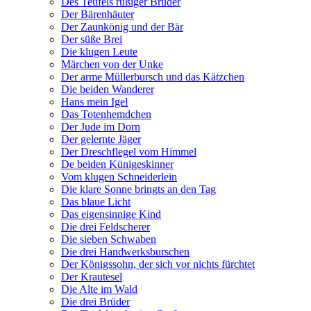
Des Teufels rußiger Bruder
Der Bärenhäuter
Der Zaunkönig und der Bär
Der süße Brei
Die klugen Leute
Märchen von der Unke
Der arme Müllerbursch und das Kätzchen
Die beiden Wanderer
Hans mein Igel
Das Totenhemdchen
Der Jude im Dorn
Der gelernte Jäger
Der Dreschflegel vom Himmel
De beiden Künigeskinner
Vom klugen Schneiderlein
Die klare Sonne bringts an den Tag
Das blaue Licht
Das eigensinnige Kind
Die drei Feldscherer
Die sieben Schwaben
Die drei Handwerksburschen
Der Königssohn, der sich vor nichts fürchtet
Der Krautesel
Die Alte im Wald
Die drei Brüder