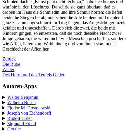
Schmied dachte „Kunst geht nicht recht zu,“ nahm sie heraus und
warf sie in den Löschtrog. Da schrie sie ganz überlaut, daß es
droben im Haus die Schmiedin und ihre Schnur hörten: die liefen
beide die Stiegen herab, und sahen die Alte heulend und maulend
ganz zusammengeschnurrt im Trog liegen, das Angesicht gerunzelt,
gefaltet und ungeschaffen. Darob sich die zwei, die beide mit
Kindern gingen, so entsetzten, daß sie noch dieselbe Nacht zwei
Junge gebaren, die waren nicht wie Menschen geschaffen, sondern
wie Affen, liefen zum Wald hinein; und von ihnen stammt das
Geschlecht der Affen her.
Zurück
Die Rübe
Weiter
Des Herrn und des Teufels Getier
Autoren-Apps
Walter Benjamin
Wilhelm Busch
Fjodor M. Dostojewski
Joseph von Eichendorff
Rudolf Eisler
Sigmund Freud
Goethe