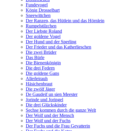
Fundevogel
König Drosselbart
Sneewittchen
Der Ranzen, das Hütlein und das Hörnlein
Rumpelstilzchen
Der Liebste Roland
Der goldene Vogel
Der Hund und der Sperling
Der Frieder und das Katherlieschen
Die zwei Brüder
Das Bürle
Die Bienenkönigin
Die drei Federn
Die goldene Gans
Allerleirauh
Häsichenbraut
Die zwölf Jäger
De Gaudeif un sien Meester
Jorinde und Joringel
Die drei Glückskinder
Sechse kommen durch die ganze Welt
Der Wolf und der Mensch
Der Wolf und der Fuchs
Der Fuchs und die Frau Gevatterin