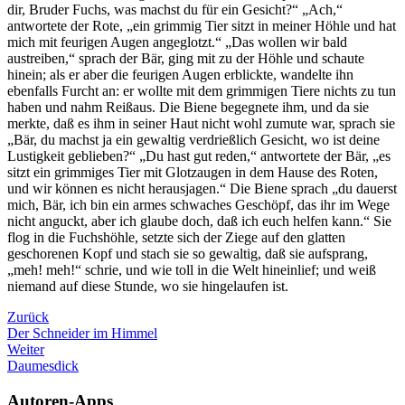
dir, Bruder Fuchs, was machst du für ein Gesicht?“ „Ach,“
antwortete der Rote, „ein grimmig Tier sitzt in meiner Höhle und hat
mich mit feurigen Augen angeglotzt.“ „Das wollen wir bald
austreiben,“ sprach der Bär, ging mit zu der Höhle und schaute
hinein; als er aber die feurigen Augen erblickte, wandelte ihn
ebenfalls Furcht an: er wollte mit dem grimmigen Tiere nichts zu tun
haben und nahm Reißaus. Die Biene begegnete ihm, und da sie
merkte, daß es ihm in seiner Haut nicht wohl zumute war, sprach sie
„Bär, du machst ja ein gewaltig verdrießlich Gesicht, wo ist deine
Lustigkeit geblieben?“ „Du hast gut reden,“ antwortete der Bär, „es
sitzt ein grimmiges Tier mit Glotzaugen in dem Hause des Roten,
und wir können es nicht herausjagen.“ Die Biene sprach „du dauerst
mich, Bär, ich bin ein armes schwaches Geschöpf, das ihr im Wege
nicht anguckt, aber ich glaube doch, daß ich euch helfen kann.“ Sie
flog in die Fuchshöhle, setzte sich der Ziege auf den glatten
geschorenen Kopf und stach sie so gewaltig, daß sie aufsprang,
„meh! meh!“ schrie, und wie toll in die Welt hineinlief; und weiß
niemand auf diese Stunde, wo sie hingelaufen ist.
Zurück
Der Schneider im Himmel
Weiter
Daumesdick
Autoren-Apps