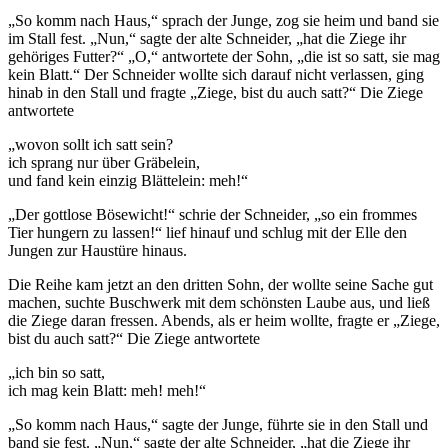
„So komm nach Haus,“ sprach der Junge, zog sie heim und band sie
im Stall fest. „Nun,“ sagte der alte Schneider, „hat die Ziege ihr
gehöriges Futter?“ „O,“ antwortete der Sohn, „die ist so satt, sie mag
kein Blatt.“ Der Schneider wollte sich darauf nicht verlassen, ging
hinab in den Stall und fragte „Ziege, bist du auch satt?“ Die Ziege
antwortete
„wovon sollt ich satt sein?
ich sprang nur über Gräbelein,
und fand kein einzig Blättelein: meh!“
„Der gottlose Bösewicht!“ schrie der Schneider, „so ein frommes
Tier hungern zu lassen!“ lief hinauf und schlug mit der Elle den
Jungen zur Haustüre hinaus.
Die Reihe kam jetzt an den dritten Sohn, der wollte seine Sache gut
machen, suchte Buschwerk mit dem schönsten Laube aus, und ließ
die Ziege daran fressen. Abends, als er heim wollte, fragte er „Ziege,
bist du auch satt?“ Die Ziege antwortete
„ich bin so satt,
ich mag kein Blatt: meh! meh!“
„So komm nach Haus,“ sagte der Junge, führte sie in den Stall und
band sie fest. „Nun,“ sagte der alte Schneider, „hat die Ziege ihr