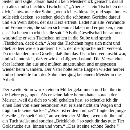
Seiten und sagte „daran hast du kein Meisterstück gemacht, das ist
ein altes und schlechtes Tischchen.“ „Aber es ist ein Tischchen deck
dich,“ antwortete der Sohn, „wenn ich es hinstelle, und sage ihm, es
solle sich decken, so stehen gleich die schönsten Gerichte darauf
und ein Wein dabei, der das Herz erfreut. Ladet nur alle Verwandte
und Freunde ein, die sollen sich einmal laben und erquicken, denn
das Tischchen macht sie alle satt.“ Als die Gesellschaft beisammen
war, stellte er sein Tischchen mitten in die Stube und sprach
„Tischchen, deck dich.“ Aber das Tischchen regte sich nicht und
blieb so leer wie ein anderer Tisch, der die Sprache nicht versteht.
Da merkte der arme Geselle, daß ihm das Tischchen vertauscht war,
und schämte sich, daß er wie ein Lügner dastand. Die Verwandten
aber lachten ihn aus und mußten ungetrunken und ungegessen
wieder heim wandern. Der Vater holte seine Lappen wieder herbei
und schneiderte fort, der Sohn aber ging bei einem Meister in die
Arbeit.
Der zweite Sohn war zu einem Müller gekommen und bei ihm in
die Lehre gegangen. Als er seine Jahre herum hatte, sprach der
Meister „weil du dich so wohl gehalten hast, so schenke ich dir
einen Esel von einer besondern Art, er zieht nicht am Wagen und
trägt auch keine Säcke.“ „Wozu ist er denn nütze?“ fragte der junge
Geselle. „Er speit Gold,“ antwortete der Müller, „wenn du ihn auf
ein Tuch stellst und sprichst „Bricklebrit,“ so speit dir das gute Tier
Goldstücke aus, hinten und vorn.“ „Das ist eine schöne Sache,“