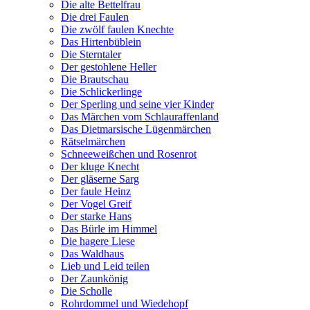
Die alte Bettelfrau
Die drei Faulen
Die zwölf faulen Knechte
Das Hirtenbüblein
Die Sterntaler
Der gestohlene Heller
Die Brautschau
Die Schlickerlinge
Der Sperling und seine vier Kinder
Das Märchen vom Schlauraffenland
Das Dietmarsische Lügenmärchen
Rätselmärchen
Schneeweißchen und Rosenrot
Der kluge Knecht
Der gläserne Sarg
Der faule Heinz
Der Vogel Greif
Der starke Hans
Das Bürle im Himmel
Die hagere Liese
Das Waldhaus
Lieb und Leid teilen
Der Zaunkönig
Die Scholle
Rohrdommel und Wiedehopf