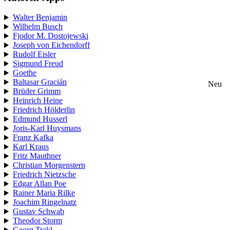
Walter Benjamin
Wilhelm Busch
Fjodor M. Dostojewski
Joseph von Eichendorff
Rudolf Eisler
Sigmund Freud
Goethe
Baltasar Gracián
Neu
Brüder Grimm
Heinrich Heine
Friedrich Hölderlin
Edmund Husserl
Joris-Karl Huysmans
Franz Kafka
Karl Kraus
Fritz Mauthner
Christian Morgenstern
Friedrich Nietzsche
Edgar Allan Poe
Rainer Maria Rilke
Joachim Ringelnatz
Gustav Schwab
Theodor Storm
Georg Trakl