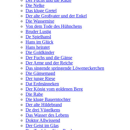
Der Fuchs und die Katze
Die Nelke
Das kluge Gretel
Der alte Großvater und der Enkel
Die Wassernixe
Von dem Tode des Hühnchens
Bruder Lustig
De Spielhansl
Hans im Glück
Hans heiratet
Die Goldkinder
Der Fuchs und die Gänse
Der Arme und der Reiche
Das singende springende Löweneckerchen
Die Gänsemagd
Der junge Riese
Dat Erdmänneken
Der König vom goldenen Berg
Die Rabe
Die kluge Bauerntochter
Der alte Hildebrand
De drei Vügelkens
Das Wasser des Lebens
Doktor Allwissend
Der Geist im Glas