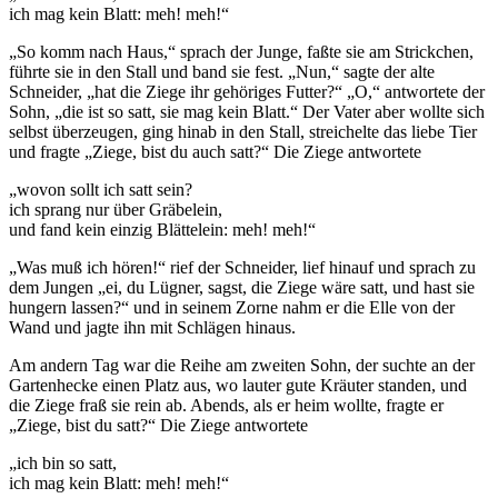
ich mag kein Blatt: meh! meh!“
„So komm nach Haus,“ sprach der Junge, faßte sie am Strickchen,
führte sie in den Stall und band sie fest. „Nun,“ sagte der alte
Schneider, „hat die Ziege ihr gehöriges Futter?“ „O,“ antwortete der
Sohn, „die ist so satt, sie mag kein Blatt.“ Der Vater aber wollte sich
selbst überzeugen, ging hinab in den Stall, streichelte das liebe Tier
und fragte „Ziege, bist du auch satt?“ Die Ziege antwortete
„wovon sollt ich satt sein?
ich sprang nur über Gräbelein,
und fand kein einzig Blättelein: meh! meh!“
„Was muß ich hören!“ rief der Schneider, lief hinauf und sprach zu
dem Jungen „ei, du Lügner, sagst, die Ziege wäre satt, und hast sie
hungern lassen?“ und in seinem Zorne nahm er die Elle von der
Wand und jagte ihn mit Schlägen hinaus.
Am andern Tag war die Reihe am zweiten Sohn, der suchte an der
Gartenhecke einen Platz aus, wo lauter gute Kräuter standen, und
die Ziege fraß sie rein ab. Abends, als er heim wollte, fragte er
„Ziege, bist du satt?“ Die Ziege antwortete
„ich bin so satt,
ich mag kein Blatt: meh! meh!“