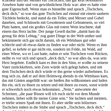
schenkte ihm der Meister ein Tischchen, das gar kein besonderes
Ansehen hatte und von gewöhnlichem Holz war: aber es hatte eine
gute Eigenschaft. Wenn man es hinstellte und sprach „Tischchen,
deck dich,“ so war das gute Tischchen auf einmal mit einem saubern
Tüchlein bedeckt, und stand da ein Teller, und Messer und Gabel
daneben, und Schüsseln mit Gesottenem und Gebratenem, so viel
Platz hatten, und ein großes Glas mit rotem Wein leuchtete, daß
einem das Herz lachte. Der junge Gesell dachte „damit hast du
genug für dein Lebtag,“ zog guter Dinge in der Welt umher und
bekümmerte sich gar nicht darum, ob ein Wirtshaus gut oder
schlecht und ob etwas darin zu finden war oder nicht. Wenn es ihm
gefiel, so kehrte er gar nicht ein, sondern im Felde, im Wald, auf
einer Wiese, wo er Lust hatte, nahm er sein Tischchen vom Rücken,
stellte es vor sich und sprach „deck dich,“ so war alles da, was sein
Herz begehrte. Endlich kam es ihm in den Sinn, er wollte zu seinem
Vater zurückkehren, sein Zorn würde sich gelegt haben, und mit
dem Tischchen deck dich würde er ihn gerne wieder aufnehmen. Es
trug sich zu, daß er auf dem Heimweg abends in ein Wirtshaus kam,
das mit Gästen angefüllt war: sie hießen ihn willkommen und luden
ihn ein, sich zu ihnen zu setzen und mit ihnen zu essen, sonst würde
er schwerlich noch etwas bekommen. „Nein,“ antwortete der
Schreiner, „die paar Bissen will ich euch nicht vor dem Munde
nehmen, lieber sollt ihr meine Gäste sein.“ Sie lachten und meinten,
er triebe seinen Spaß mit ihnen. Er aber stellte sein hölzernes
Tischchen mitten in die Stube und sprach „Tischchen, deck dich.“