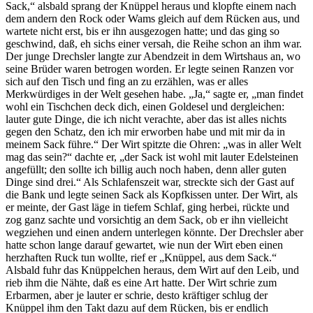
Sack,“ alsbald sprang der Knüppel heraus und klopfte einem nach
dem andern den Rock oder Wams gleich auf dem Rücken aus, und
wartete nicht erst, bis er ihn ausgezogen hatte; und das ging so
geschwind, daß, eh sichs einer versah, die Reihe schon an ihm war.
Der junge Drechsler langte zur Abendzeit in dem Wirtshaus an, wo
seine Brüder waren betrogen worden. Er legte seinen Ranzen vor
sich auf den Tisch und fing an zu erzählen, was er alles
Merkwürdiges in der Welt gesehen habe. „Ja,“ sagte er, „man findet
wohl ein Tischchen deck dich, einen Goldesel und dergleichen:
lauter gute Dinge, die ich nicht verachte, aber das ist alles nichts
gegen den Schatz, den ich mir erworben habe und mit mir da in
meinem Sack führe.“ Der Wirt spitzte die Ohren: „was in aller Welt
mag das sein?“ dachte er, „der Sack ist wohl mit lauter Edelsteinen
angefüllt; den sollte ich billig auch noch haben, denn aller guten
Dinge sind drei.“ Als Schlafenszeit war, streckte sich der Gast auf
die Bank und legte seinen Sack als Kopfkissen unter. Der Wirt, als
er meinte, der Gast läge in tiefem Schlaf, ging herbei, rückte und
zog ganz sachte und vorsichtig an dem Sack, ob er ihn vielleicht
wegziehen und einen andern unterlegen könnte. Der Drechsler aber
hatte schon lange darauf gewartet, wie nun der Wirt eben einen
herzhaften Ruck tun wollte, rief er „Knüppel, aus dem Sack.“
Alsbald fuhr das Knüppelchen heraus, dem Wirt auf den Leib, und
rieb ihm die Nähte, daß es eine Art hatte. Der Wirt schrie zum
Erbarmen, aber je lauter er schrie, desto kräftiger schlug der
Knüppel ihm den Takt dazu auf dem Rücken, bis er endlich