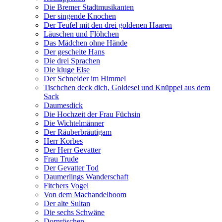
Die Bremer Stadtmusikanten
Der singende Knochen
Der Teufel mit den drei goldenen Haaren
Läuschen und Flöhchen
Das Mädchen ohne Hände
Der gescheite Hans
Die drei Sprachen
Die kluge Else
Der Schneider im Himmel
Tischchen deck dich, Goldesel und Knüppel aus dem
Sack
Daumesdick
Die Hochzeit der Frau Füchsin
Die Wichtelmänner
Der Räuberbräutigam
Herr Korbes
Der Herr Gevatter
Frau Trude
Der Gevatter Tod
Daumerlings Wanderschaft
Fitchers Vogel
Von dem Machandelboom
Der alte Sultan
Die sechs Schwäne
Dornröschen