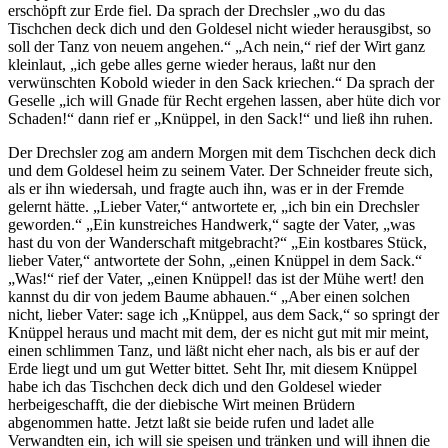
erschöpft zur Erde fiel. Da sprach der Drechsler „wo du das
Tischchen deck dich und den Goldesel nicht wieder herausgibst, so
soll der Tanz von neuem angehen.“ „Ach nein,“ rief der Wirt ganz
kleinlaut, „ich gebe alles gerne wieder heraus, laßt nur den
verwünschten Kobold wieder in den Sack kriechen.“ Da sprach der
Geselle „ich will Gnade für Recht ergehen lassen, aber hüte dich vor
Schaden!“ dann rief er „Knüppel, in den Sack!“ und ließ ihn ruhen.
Der Drechsler zog am andern Morgen mit dem Tischchen deck dich
und dem Goldesel heim zu seinem Vater. Der Schneider freute sich,
als er ihn wiedersah, und fragte auch ihn, was er in der Fremde
gelernt hätte. „Lieber Vater,“ antwortete er, „ich bin ein Drechsler
geworden.“ „Ein kunstreiches Handwerk,“ sagte der Vater, „was
hast du von der Wanderschaft mitgebracht?“ „Ein kostbares Stück,
lieber Vater,“ antwortete der Sohn, „einen Knüppel in dem Sack.“
„Was!“ rief der Vater, „einen Knüppel! das ist der Mühe wert! den
kannst du dir von jedem Baume abhauen.“ „Aber einen solchen
nicht, lieber Vater: sage ich „Knüppel, aus dem Sack,“ so springt der
Knüppel heraus und macht mit dem, der es nicht gut mit mir meint,
einen schlimmen Tanz, und läßt nicht eher nach, als bis er auf der
Erde liegt und um gut Wetter bittet. Seht Ihr, mit diesem Knüppel
habe ich das Tischchen deck dich und den Goldesel wieder
herbeigeschafft, die der diebische Wirt meinen Brüdern
abgenommen hatte. Jetzt laßt sie beide rufen und ladet alle
Verwandten ein, ich will sie speisen und tränken und will ihnen die