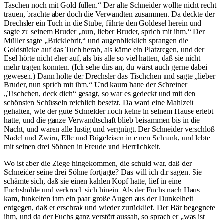
Taschen noch mit Gold füllen.“ Der alte Schneider wollte nicht recht
trauen, brachte aber doch die Verwandten zusammen. Da deckte der
Drechsler ein Tuch in die Stube, führte den Goldesel herein und
sagte zu seinem Bruder „nun, lieber Bruder, sprich mit ihm.“ Der
Müller sagte „Bricklebrit,“ und augenblicklich sprangen die
Goldstücke auf das Tuch herab, als käme ein Platzregen, und der
Esel hörte nicht eher auf, als bis alle so viel hatten, daß sie nicht
mehr tragen konnten. (Ich sehe dirs an, du wärst auch gerne dabei
gewesen.) Dann holte der Drechsler das Tischchen und sagte „lieber
Bruder, nun sprich mit ihm.“ Und kaum hatte der Schreiner
„Tischchen, deck dich“ gesagt, so war es gedeckt und mit den
schönsten Schüsseln reichlich besetzt. Da ward eine Mahlzeit
gehalten, wie der gute Schneider noch keine in seinem Hause erlebt
hatte, und die ganze Verwandtschaft blieb beisammen bis in die
Nacht, und waren alle lustig und vergnügt. Der Schneider verschloß
Nadel und Zwirn, Elle und Bügeleisen in einen Schrank, und lebte
mit seinen drei Söhnen in Freude und Herrlichkeit.
Wo ist aber die Ziege hingekommen, die schuld war, daß der
Schneider seine drei Söhne fortjagte? Das will ich dir sagen. Sie
schämte sich, daß sie einen kahlen Kopf hatte, lief in eine
Fuchshöhle und verkroch sich hinein. Als der Fuchs nach Haus
kam, funkelten ihm ein paar große Augen aus der Dunkelheit
entgegen, daß er erschrak und wieder zurücklief. Der Bär begegnete
ihm, und da der Fuchs ganz verstört aussah, so sprach er „was ist