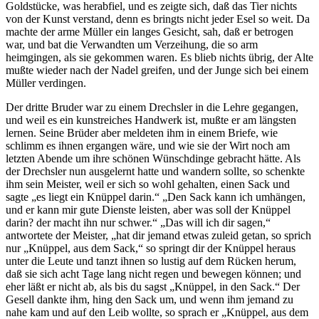
Goldstücke, was herabfiel, und es zeigte sich, daß das Tier nichts
von der Kunst verstand, denn es bringts nicht jeder Esel so weit. Da
machte der arme Müller ein langes Gesicht, sah, daß er betrogen
war, und bat die Verwandten um Verzeihung, die so arm
heimgingen, als sie gekommen waren. Es blieb nichts übrig, der Alte
mußte wieder nach der Nadel greifen, und der Junge sich bei einem
Müller verdingen.
Der dritte Bruder war zu einem Drechsler in die Lehre gegangen,
und weil es ein kunstreiches Handwerk ist, mußte er am längsten
lernen. Seine Brüder aber meldeten ihm in einem Briefe, wie
schlimm es ihnen ergangen wäre, und wie sie der Wirt noch am
letzten Abende um ihre schönen Wünschdinge gebracht hätte. Als
der Drechsler nun ausgelernt hatte und wandern sollte, so schenkte
ihm sein Meister, weil er sich so wohl gehalten, einen Sack und
sagte „es liegt ein Knüppel darin.“ „Den Sack kann ich umhängen,
und er kann mir gute Dienste leisten, aber was soll der Knüppel
darin? der macht ihn nur schwer.“ „Das will ich dir sagen,“
antwortete der Meister, „hat dir jemand etwas zuleid getan, so sprich
nur „Knüppel, aus dem Sack,“ so springt dir der Knüppel heraus
unter die Leute und tanzt ihnen so lustig auf dem Rücken herum,
daß sie sich acht Tage lang nicht regen und bewegen können; und
eher läßt er nicht ab, als bis du sagst „Knüppel, in den Sack.“ Der
Gesell dankte ihm, hing den Sack um, und wenn ihm jemand zu
nahe kam und auf den Leib wollte, so sprach er „Knüppel, aus dem