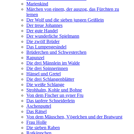
Marienkind
Märchen von einem, der auszog, das Fürchten zu
lernen
Der Wolf und die sieben jungen Geißlein
Der treue Johannes
Der gute Handel
Der wunderliche Spielmann
Die zwölf Brüder
Das Lumpengesindel
Brüderchen und Schwesterchen
Rapunzel
Die drei Männlein im Walde
Die drei Spinnerinnen
Hänsel und Gretel
Die drei Schlangenblätter
Die weiße Schlange
Strohhalm, Kohle und Bohne
Von dem Fischer un syner Fru
Das tapfere Schneiderlein
Aschenputtel
Das Rätsel
Von dem Mäuschen, Vögelchen und der Bratwurst
Frau Holle
Die sieben Raben
Rotkäppchen