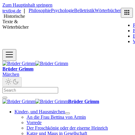
Zum Hauptinhalt springen
Philosophie
Psychologie
Belletristik
Wörterbücher
textlog.de
❘
Historische
Texte &
P
Wörterbücher
P
B
Brüder Grimm
Märchen
Brüder Grimm
Kinder- und Hausmärchen
An die Frau Bettina von Armin
Vorrede
Der Froschkönig oder der eiserne Heinrich
Katze und Maus in Gesellschaft