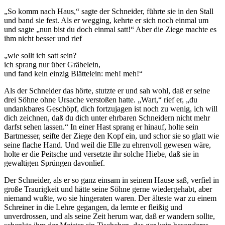
„So komm nach Haus,“ sagte der Schneider, führte sie in den Stall
und band sie fest. Als er wegging, kehrte er sich noch einmal um
und sagte „nun bist du doch einmal satt!“ Aber die Ziege machte es
ihm nicht besser und rief
„wie sollt ich satt sein?
ich sprang nur über Gräbelein,
und fand kein einzig Blättelein: meh! meh!“
Als der Schneider das hörte, stutzte er und sah wohl, daß er seine
drei Söhne ohne Ursache verstoßen hatte. „Wart,“ rief er, „du
undankbares Geschöpf, dich fortzujagen ist noch zu wenig, ich will
dich zeichnen, daß du dich unter ehrbaren Schneidern nicht mehr
darfst sehen lassen.“ In einer Hast sprang er hinauf, holte sein
Bartmesser, seifte der Ziege den Kopf ein, und schor sie so glatt wie
seine flache Hand. Und weil die Elle zu ehrenvoll gewesen wäre,
holte er die Peitsche und versetzte ihr solche Hiebe, daß sie in
gewaltigen Sprüngen davonlief.
Der Schneider, als er so ganz einsam in seinem Hause saß, verfiel in
große Traurigkeit und hätte seine Söhne gerne wiedergehabt, aber
niemand wußte, wo sie hingeraten waren. Der älteste war zu einem
Schreiner in die Lehre gegangen, da lernte er fleißig und
unverdrossen, und als seine Zeit herum war, daß er wandern sollte,