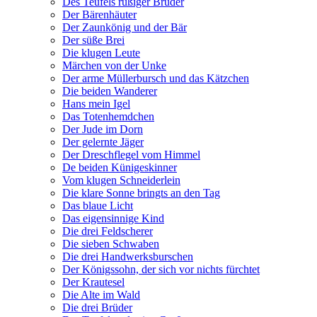
Des Teufels rußiger Bruder
Der Bärenhäuter
Der Zaunkönig und der Bär
Der süße Brei
Die klugen Leute
Märchen von der Unke
Der arme Müllerbursch und das Kätzchen
Die beiden Wanderer
Hans mein Igel
Das Totenhemdchen
Der Jude im Dorn
Der gelernte Jäger
Der Dreschflegel vom Himmel
De beiden Künigeskinner
Vom klugen Schneiderlein
Die klare Sonne bringts an den Tag
Das blaue Licht
Das eigensinnige Kind
Die drei Feldscherer
Die sieben Schwaben
Die drei Handwerksburschen
Der Königssohn, der sich vor nichts fürchtet
Der Krautesel
Die Alte im Wald
Die drei Brüder