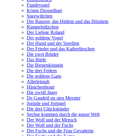
Fundevogel
König Drosselbart
Sneewittchen
Der Ranzen, das Hütlein und das Hörnlein
Rumpelstilzchen
Der Liebste Roland
Der goldene Vogel
Der Hund und der Sperling
Der Frieder und das Katherlieschen
Die zwei Brüder
Das Bürle
Die Bienenkönigin
Die drei Federn
Die goldene Gans
Allerleirauh
Häsichenbraut
Die zwölf Jäger
De Gaudeif un sien Meester
Jorinde und Joringel
Die drei Glückskinder
Sechse kommen durch die ganze Welt
Der Wolf und der Mensch
Der Wolf und der Fuchs
Der Fuchs und die Frau Gevatterin