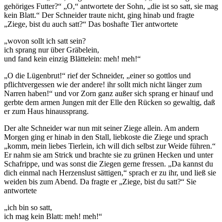
gehöriges Futter?“ „O,“ antwortete der Sohn, „die ist so satt, sie mag
kein Blatt.“ Der Schneider traute nicht, ging hinab und fragte
„Ziege, bist du auch satt?“ Das boshafte Tier antwortete
„wovon sollt ich satt sein?
ich sprang nur über Gräbelein,
und fand kein einzig Blättelein: meh! meh!“
„O die Lügenbrut!“ rief der Schneider, „einer so gottlos und
pflichtvergessen wie der andere! ihr sollt mich nicht länger zum
Narren haben!“ und vor Zorn ganz außer sich sprang er hinauf und
gerbte dem armen Jungen mit der Elle den Rücken so gewaltig, daß
er zum Haus hinaussprang.
Der alte Schneider war nun mit seiner Ziege allein. Am andern
Morgen ging er hinab in den Stall, liebkoste die Ziege und sprach
„komm, mein liebes Tierlein, ich will dich selbst zur Weide führen.“
Er nahm sie am Strick und brachte sie zu grünen Hecken und unter
Schafrippe, und was sonst die Ziegen gerne fressen. „Da kannst du
dich einmal nach Herzenslust sättigen,“ sprach er zu ihr, und ließ sie
weiden bis zum Abend. Da fragte er „Ziege, bist du satt?“ Sie
antwortete
„ich bin so satt,
ich mag kein Blatt: meh! meh!“