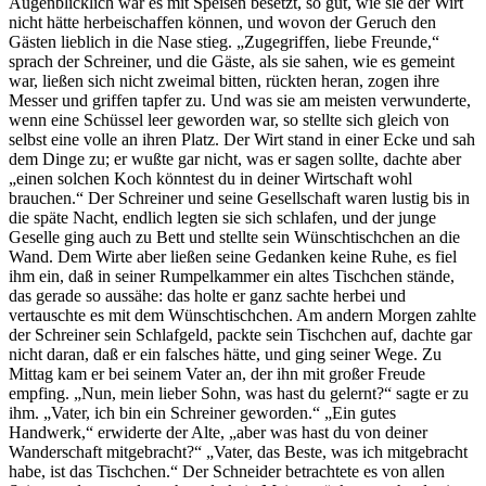
Augenblicklich war es mit Speisen besetzt, so gut, wie sie der Wirt
nicht hätte herbeischaffen können, und wovon der Geruch den
Gästen lieblich in die Nase stieg. „Zugegriffen, liebe Freunde,“
sprach der Schreiner, und die Gäste, als sie sahen, wie es gemeint
war, ließen sich nicht zweimal bitten, rückten heran, zogen ihre
Messer und griffen tapfer zu. Und was sie am meisten verwunderte,
wenn eine Schüssel leer geworden war, so stellte sich gleich von
selbst eine volle an ihren Platz. Der Wirt stand in einer Ecke und sah
dem Dinge zu; er wußte gar nicht, was er sagen sollte, dachte aber
„einen solchen Koch könntest du in deiner Wirtschaft wohl
brauchen.“ Der Schreiner und seine Gesellschaft waren lustig bis in
die späte Nacht, endlich legten sie sich schlafen, und der junge
Geselle ging auch zu Bett und stellte sein Wünschtischchen an die
Wand. Dem Wirte aber ließen seine Gedanken keine Ruhe, es fiel
ihm ein, daß in seiner Rumpelkammer ein altes Tischchen stände,
das gerade so aussähe: das holte er ganz sachte herbei und
vertauschte es mit dem Wünschtischchen. Am andern Morgen zahlte
der Schreiner sein Schlafgeld, packte sein Tischchen auf, dachte gar
nicht daran, daß er ein falsches hätte, und ging seiner Wege. Zu
Mittag kam er bei seinem Vater an, der ihn mit großer Freude
empfing. „Nun, mein lieber Sohn, was hast du gelernt?“ sagte er zu
ihm. „Vater, ich bin ein Schreiner geworden.“ „Ein gutes
Handwerk,“ erwiderte der Alte, „aber was hast du von deiner
Wanderschaft mitgebracht?“ „Vater, das Beste, was ich mitgebracht
habe, ist das Tischchen.“ Der Schneider betrachtete es von allen