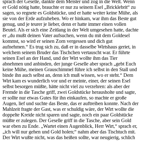
sprach der Geselle, dankte dem Meister und zog in die Welt. Wenn
er Gold nötig hatte, brauchte er nur zu seinem Esel „Bricklebrit“ zu
sagen, so regnete es Goldstücke, und er hatte weiter keine Mühe, als
sie von der Erde aufzuheben. Wo er hinkam, war ihm das Beste gut
genug, und je teurer je lieber, denn er hatte immer einen vollen
Beutel. Als er sich eine Zeitlang in der Welt umgesehen hatte, dachte
er „du mußt deinen Vater aufsuchen, wenn du mit dem Goldesel
kommst, so wird er seinen Zorn vergessen und dich gut
aufnehmen.“ Es trug sich zu, daß er in dasselbe Wirtshaus geriet, in
welchem seinem Bruder das Tischchen vertauscht war. Er führte
seinen Esel an der Hand, und der Wirt wollte ihm das Tier
abnehmen und anbinden, der junge Geselle aber sprach „gebt Euch
keine Mühe, meinen Grauschimmel führe ich selbst in den Stall und
binde ihn auch selbst an, denn ich muß wissen, wo er steht.“ Dem
Wirt kam es wunderlich vor und er meinte, einer, der seinen Esel
selbst besorgen müßte, hätte nicht viel zu verzehren: als aber der
Fremde in die Tasche griff, zwei Goldstücke herausholte und sagte,
er sollte nur etwas Gutes für ihn einkaufen, so machte er große
Augen, lief und suchte das Beste, das er auftreiben konnte. Nach der
Mahlzeit fragte der Gast, was er schuldig wäre, der Wirt wollte die
doppelte Kreide nicht sparen und sagte, noch ein paar Goldstücke
müßte er zulegen. Der Geselle griff in die Tasche, aber sein Gold
war eben zu Ende. „Wartet einen Augenblick, Herr Wirt,“ sprach er,
„ich will nur gehen und Gold holen;“ nahm aber das Tischtuch mit.
Der Wirt wußte nicht, was das heißen sollte, war neugierig, schlich