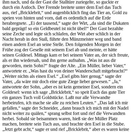
ihm nach, und da der Gast die Stalltüre zuriegelte, so guckte er
durch ein Astloch. Der Fremde breitete unter dem Esel das Tuch
aus, rief „Bricklebrit,“ und augenblicklich fing das Tier an, Gold zu
speien von hinten und vorn, daß es ordentlich auf die Erde
herabregnete. „Ei der tausend,“ sagte der Wirt, „da sind die Dukaten
bald geprägt! so ein Geldbeutel ist nicht übel!“ Der Gast bezahlte
seine Zeche und legte sich schlafen, der Wirt aber schlich in der
Nacht herab in den Stall, führte den Münzmeister weg und band
einen andern Esel an seine Stelle. Den folgenden Morgen in der
Frühe zog der Geselle mit seinem Esel ab und meinte, er hätte
seinen Goldesel. Mittags kam er bei seinem Vater an, der sich freute,
als er ihn wiedersah, und ihn gerne aufnahm. „Was ist aus dir
geworden, mein Sohn?“ fragte der Alte. „Ein Müller, lieber Vater,“
antwortete er. „Was hast du von deiner Wanderschaft mitgebracht?“
„Weiter nichts als einen Esel.“ „Esel gibts hier genug,“ sagte der
Vater, „da wäre mir doch eine gute Ziege lieber gewesen.“ „Ja,“
antwortete der Sohn, „aber es ist kein gemeiner Esel, sondern ein
Goldesel: wenn ich sage „Bricklebrit,“ so speit Euch das gute Tier
ein ganzes Tuch voll Goldstücke. Laßt nur alle Verwandte
herbeirufen, ich mache sie alle zu reichen Leuten.“ „Das laß ich mir
gefallen,“ sagte der Schneider, „dann brauch ich mich mit der Nadel
nicht weiter zu quälen,“ sprang selbst fort und rief die Verwandten
herbei. Sobald sie beisammen waren, hieß sie der Müller Platz
machen, breitete sein Tuch aus, und brachte den Esel in die Stube.
„Jetzt gebt acht,“ sagte er und rief „Bricklebrit,“ aber es waren keine