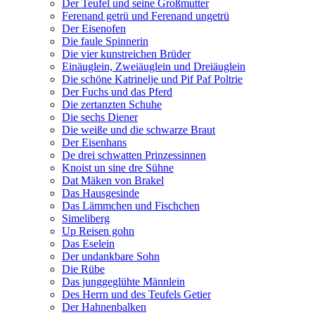
Der Teufel und seine Großmutter
Ferenand getrü und Ferenand ungetrü
Der Eisenofen
Die faule Spinnerin
Die vier kunstreichen Brüder
Einäuglein, Zweiäuglein und Dreiäuglein
Die schöne Katrinelje und Pif Paf Poltrie
Der Fuchs und das Pferd
Die zertanzten Schuhe
Die sechs Diener
Die weiße und die schwarze Braut
Der Eisenhans
De drei schwatten Prinzessinnen
Knoist un sine dre Sühne
Dat Mäken von Brakel
Das Hausgesinde
Das Lämmchen und Fischchen
Simeliberg
Up Reisen gohn
Das Eselein
Der undankbare Sohn
Die Rübe
Das junggeglühte Männlein
Des Herrn und des Teufels Getier
Der Hahnenbalken