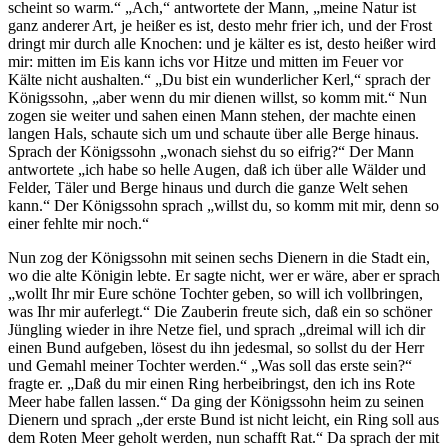
scheint so warm.“ „Ach,“ antwortete der Mann, „meine Natur ist
ganz anderer Art, je heißer es ist, desto mehr frier ich, und der Frost
dringt mir durch alle Knochen: und je kälter es ist, desto heißer wird
mir: mitten im Eis kann ichs vor Hitze und mitten im Feuer vor
Kälte nicht aushalten.“ „Du bist ein wunderlicher Kerl,“ sprach der
Königssohn, „aber wenn du mir dienen willst, so komm mit.“ Nun
zogen sie weiter und sahen einen Mann stehen, der machte einen
langen Hals, schaute sich um und schaute über alle Berge hinaus.
Sprach der Königssohn „wonach siehst du so eifrig?“ Der Mann
antwortete „ich habe so helle Augen, daß ich über alle Wälder und
Felder, Täler und Berge hinaus und durch die ganze Welt sehen
kann.“ Der Königssohn sprach „willst du, so komm mit mir, denn so
einer fehlte mir noch.“
Nun zog der Königssohn mit seinen sechs Dienern in die Stadt ein,
wo die alte Königin lebte. Er sagte nicht, wer er wäre, aber er sprach
„wollt Ihr mir Eure schöne Tochter geben, so will ich vollbringen,
was Ihr mir auferlegt.“ Die Zauberin freute sich, daß ein so schöner
Jüngling wieder in ihre Netze fiel, und sprach „dreimal will ich dir
einen Bund aufgeben, lösest du ihn jedesmal, so sollst du der Herr
und Gemahl meiner Tochter werden.“ „Was soll das erste sein?“
fragte er. „Daß du mir einen Ring herbeibringst, den ich ins Rote
Meer habe fallen lassen.“ Da ging der Königssohn heim zu seinen
Dienern und sprach „der erste Bund ist nicht leicht, ein Ring soll aus
dem Roten Meer geholt werden, nun schafft Rat.“ Da sprach der mit