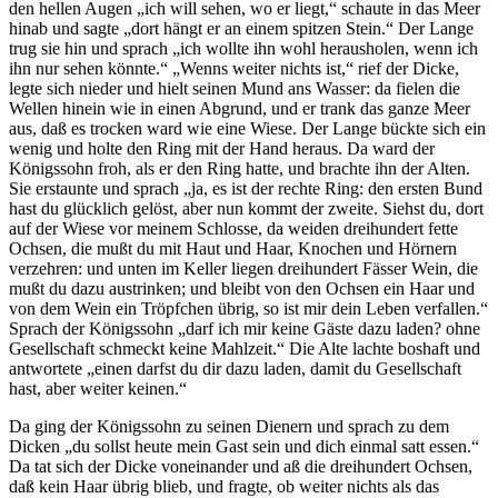
den hellen Augen „ich will sehen, wo er liegt,“ schaute in das Meer
hinab und sagte „dort hängt er an einem spitzen Stein.“ Der Lange
trug sie hin und sprach „ich wollte ihn wohl herausholen, wenn ich
ihn nur sehen könnte.“ „Wenns weiter nichts ist,“ rief der Dicke,
legte sich nieder und hielt seinen Mund ans Wasser: da fielen die
Wellen hinein wie in einen Abgrund, und er trank das ganze Meer
aus, daß es trocken ward wie eine Wiese. Der Lange bückte sich ein
wenig und holte den Ring mit der Hand heraus. Da ward der
Königssohn froh, als er den Ring hatte, und brachte ihn der Alten.
Sie erstaunte und sprach „ja, es ist der rechte Ring: den ersten Bund
hast du glücklich gelöst, aber nun kommt der zweite. Siehst du, dort
auf der Wiese vor meinem Schlosse, da weiden dreihundert fette
Ochsen, die mußt du mit Haut und Haar, Knochen und Hörnern
verzehren: und unten im Keller liegen dreihundert Fässer Wein, die
mußt du dazu austrinken; und bleibt von den Ochsen ein Haar und
von dem Wein ein Tröpfchen übrig, so ist mir dein Leben verfallen.“
Sprach der Königssohn „darf ich mir keine Gäste dazu laden? ohne
Gesellschaft schmeckt keine Mahlzeit.“ Die Alte lachte boshaft und
antwortete „einen darfst du dir dazu laden, damit du Gesellschaft
hast, aber weiter keinen.“
Da ging der Königssohn zu seinen Dienern und sprach zu dem
Dicken „du sollst heute mein Gast sein und dich einmal satt essen.“
Da tat sich der Dicke voneinander und aß die dreihundert Ochsen,
daß kein Haar übrig blieb, und fragte, ob weiter nichts als das