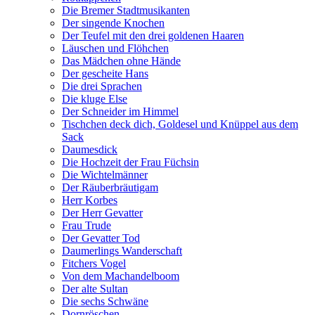
Die Bremer Stadtmusikanten
Der singende Knochen
Der Teufel mit den drei goldenen Haaren
Läuschen und Flöhchen
Das Mädchen ohne Hände
Der gescheite Hans
Die drei Sprachen
Die kluge Else
Der Schneider im Himmel
Tischchen deck dich, Goldesel und Knüppel aus dem
Sack
Daumesdick
Die Hochzeit der Frau Füchsin
Die Wichtelmänner
Der Räuberbräutigam
Herr Korbes
Der Herr Gevatter
Frau Trude
Der Gevatter Tod
Daumerlings Wanderschaft
Fitchers Vogel
Von dem Machandelboom
Der alte Sultan
Die sechs Schwäne
Dornröschen