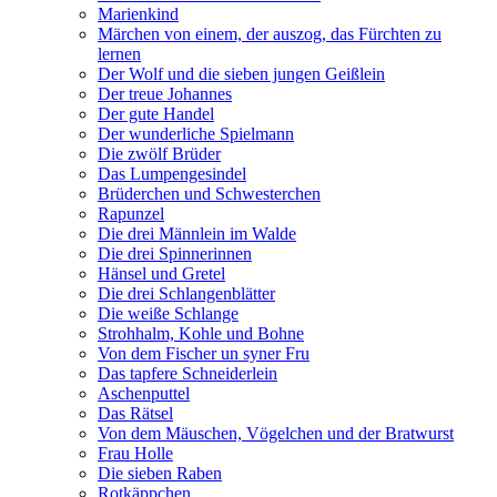
Marienkind
Märchen von einem, der auszog, das Fürchten zu
lernen
Der Wolf und die sieben jungen Geißlein
Der treue Johannes
Der gute Handel
Der wunderliche Spielmann
Die zwölf Brüder
Das Lumpengesindel
Brüderchen und Schwesterchen
Rapunzel
Die drei Männlein im Walde
Die drei Spinnerinnen
Hänsel und Gretel
Die drei Schlangenblätter
Die weiße Schlange
Strohhalm, Kohle und Bohne
Von dem Fischer un syner Fru
Das tapfere Schneiderlein
Aschenputtel
Das Rätsel
Von dem Mäuschen, Vögelchen und der Bratwurst
Frau Holle
Die sieben Raben
Rotkäppchen