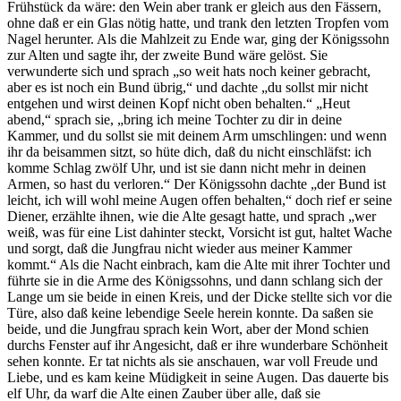
Frühstück da wäre: den Wein aber trank er gleich aus den Fässern,
ohne daß er ein Glas nötig hatte, und trank den letzten Tropfen vom
Nagel herunter. Als die Mahlzeit zu Ende war, ging der Königssohn
zur Alten und sagte ihr, der zweite Bund wäre gelöst. Sie
verwunderte sich und sprach „so weit hats noch keiner gebracht,
aber es ist noch ein Bund übrig,“ und dachte „du sollst mir nicht
entgehen und wirst deinen Kopf nicht oben behalten.“ „Heut
abend,“ sprach sie, „bring ich meine Tochter zu dir in deine
Kammer, und du sollst sie mit deinem Arm umschlingen: und wenn
ihr da beisammen sitzt, so hüte dich, daß du nicht einschläfst: ich
komme Schlag zwölf Uhr, und ist sie dann nicht mehr in deinen
Armen, so hast du verloren.“ Der Königssohn dachte „der Bund ist
leicht, ich will wohl meine Augen offen behalten,“ doch rief er seine
Diener, erzählte ihnen, wie die Alte gesagt hatte, und sprach „wer
weiß, was für eine List dahinter steckt, Vorsicht ist gut, haltet Wache
und sorgt, daß die Jungfrau nicht wieder aus meiner Kammer
kommt.“ Als die Nacht einbrach, kam die Alte mit ihrer Tochter und
führte sie in die Arme des Königssohns, und dann schlang sich der
Lange um sie beide in einen Kreis, und der Dicke stellte sich vor die
Türe, also daß keine lebendige Seele herein konnte. Da saßen sie
beide, und die Jungfrau sprach kein Wort, aber der Mond schien
durchs Fenster auf ihr Angesicht, daß er ihre wunderbare Schönheit
sehen konnte. Er tat nichts als sie anschauen, war voll Freude und
Liebe, und es kam keine Müdigkeit in seine Augen. Das dauerte bis
elf Uhr, da warf die Alte einen Zauber über alle, daß sie