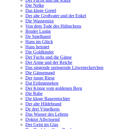
Der Fuchs und die Katze
Die Nelke
Das kluge Gretel
Der alte Großvater und der Enkel
Die Wassernixe
Von dem Tode des Hühnchens
Bruder Lustig
De Spielhansl
Hans im Glück
Hans heiratet
Die Goldkinder
Der Fuchs und die Gänse
Der Arme und der Reiche
Das singende springende Löweneckerchen
Die Gänsemagd
Der junge Riese
Dat Erdmänneken
Der König vom goldenen Berg
Die Rabe
Die kluge Bauerntochter
Der alte Hildebrand
De drei Vügelkens
Das Wasser des Lebens
Doktor Allwissend
Der Geist im Glas