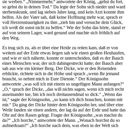
sie werben.“ „Nimmermehr,“ antwortete der König, „gehst du fort,
so gehst du in deinen Tod.“ Da legte der Sohn sich nieder und ward
sterbenskrank, und lag sieben Jahre lang, und kein Arzt konnte ihm
helfen. Als der Vater sah, daß keine Hoffnung mehr war, sprach er
voll Herzenstraurigkeit zu ihm „zieh hin und versuche dein Glück,
ich weiß dir sonst nicht zu helfen.“ Wie der Sohn das hörte, stand er
auf von seinem Lager, ward gesund und machte sich fröhlich auf
den Weg.
Es trug sich zu, als er über eine Heide zu reiten kam, daß er von
weitem auf der Erde etwas liegen sah wie einen großen Heuhaufen,
und wie er sich näherte, konnte er unterscheiden, daß es der Bauch
eines Menschen war, der sich dahingestreckt hatte; der Bauch aber
sah aus wie ein kleiner Berg. Der Dicke, wie er den Reisenden
erblickte, richtete sich in die Höhe und sprach „wenn Ihr jemand
braucht, so nehmt mich in Eure Dienste.“ Der Königssohn
antwortete „was soll ich mit einem so ungefügen Mann anfangen?“
„O,“ sprach der Dicke, „das will nichts sagen, wenn ich mich recht
auseinander tue, bin ich noch dreitausendmal so dick.“ „Wenn das
ist,“ sagte der Königssohn, „so kann ich dich brauchen, komm mit
mir.“ Da ging der Dicke hinter dem Königssohn her, und über eine
Weile fanden sie einen andern, der lag da auf der Erde und hatte das
Ohr auf den Rasen gelegt. Fragte der Königssohn „was machst du
da?“ „Ich horche,“ antwortete der Mann. „Wonach horchst du so
aufmerksam?“ „Ich horche nach dem, was eben in der Welt sich