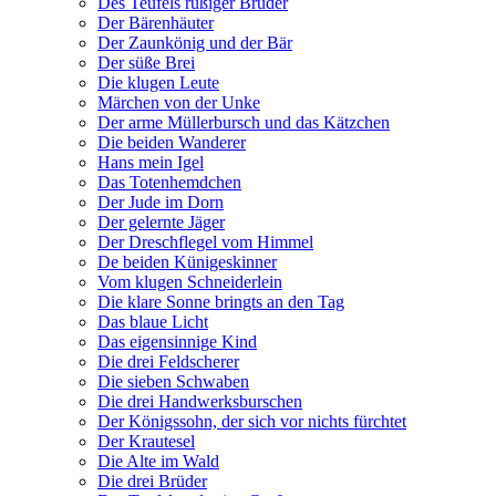
Des Teufels rußiger Bruder
Der Bärenhäuter
Der Zaunkönig und der Bär
Der süße Brei
Die klugen Leute
Märchen von der Unke
Der arme Müllerbursch und das Kätzchen
Die beiden Wanderer
Hans mein Igel
Das Totenhemdchen
Der Jude im Dorn
Der gelernte Jäger
Der Dreschflegel vom Himmel
De beiden Künigeskinner
Vom klugen Schneiderlein
Die klare Sonne bringts an den Tag
Das blaue Licht
Das eigensinnige Kind
Die drei Feldscherer
Die sieben Schwaben
Die drei Handwerksburschen
Der Königssohn, der sich vor nichts fürchtet
Der Krautesel
Die Alte im Wald
Die drei Brüder