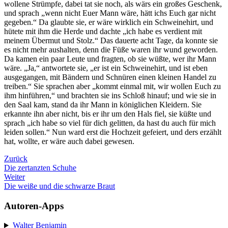
wollene Strümpfe, dabei tat sie noch, als wärs ein großes Geschenk,
und sprach „wenn nicht Euer Mann wäre, hätt ichs Euch gar nicht
gegeben.“ Da glaubte sie, er wäre wirklich ein Schweinehirt, und
hütete mit ihm die Herde und dachte „ich habe es verdient mit
meinem Übermut und Stolz.“ Das dauerte acht Tage, da konnte sie
es nicht mehr aushalten, denn die Füße waren ihr wund geworden.
Da kamen ein paar Leute und fragten, ob sie wüßte, wer ihr Mann
wäre. „Ja,“ antwortete sie, „er ist ein Schweinehirt, und ist eben
ausgegangen, mit Bändern und Schnüren einen kleinen Handel zu
treiben.“ Sie sprachen aber „kommt einmal mit, wir wollen Euch zu
ihm hinführen,“ und brachten sie ins Schloß hinauf; und wie sie in
den Saal kam, stand da ihr Mann in königlichen Kleidern. Sie
erkannte ihn aber nicht, bis er ihr um den Hals fiel, sie küßte und
sprach „ich habe so viel für dich gelitten, da hast du auch für mich
leiden sollen.“ Nun ward erst die Hochzeit gefeiert, und ders erzählt
hat, wollte, er wäre auch dabei gewesen.
Zurück
Die zertanzten Schuhe
Weiter
Die weiße und die schwarze Braut
Autoren-Apps
Walter Benjamin