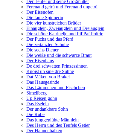
Der Teufel und seine Großmutter
Ferenand getrü und Ferenand ungetrü
Der Eisenofen
Die faule Spinnerin
Die vier kunstreichen Brüder
Einäuglein, Zweiäuglein und Dreiäuglein
Die schöne Katrinelje und Pif Paf Poltrie
Der Fuchs und das Pferd
Die zertanzten Schuhe
Die sechs Diener
Die weiße und die schwarze Braut
Der Eisenhans
De drei schwatten Prinzessinnen
Knoist un sine dre Sühne
Dat Mäken von Brakel
Das Hausgesinde
Das Lämmchen und Fischchen
Simeliberg
Up Reisen gohn
Das Eselein
Der undankbare Sohn
Die Rübe
Das junggeglühte Männlein
Des Herrn und des Teufels Getier
Der Hahnenbalken