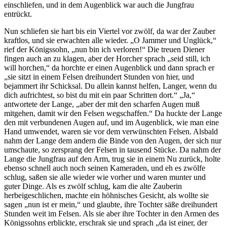
einschliefen, und in dem Augenblick war auch die Jungfrau
entrückt.
Nun schliefen sie hart bis ein Viertel vor zwölf, da war der Zauber
kraftlos, und sie erwachten alle wieder. „O Jammer und Unglück,“
rief der Königssohn, „nun bin ich verloren!“ Die treuen Diener
fingen auch an zu klagen, aber der Horcher sprach „seid still, ich
will horchen,“ da horchte er einen Augenblick und dann sprach er
„sie sitzt in einem Felsen dreihundert Stunden von hier, und
bejammert ihr Schicksal. Du allein kannst helfen, Langer, wenn du
dich aufrichtest, so bist du mit ein paar Schritten dort.“ „Ja,“
antwortete der Lange, „aber der mit den scharfen Augen muß
mitgehen, damit wir den Felsen wegschaffen.“ Da huckte der Lange
den mit verbundenen Augen auf, und im Augenblick, wie man eine
Hand umwendet, waren sie vor dem verwünschten Felsen. Alsbald
nahm der Lange dem andern die Binde von den Augen, der sich nur
umschaute, so zersprang der Felsen in tausend Stücke. Da nahm der
Lange die Jungfrau auf den Arm, trug sie in einem Nu zurück, holte
ebenso schnell auch noch seinen Kameraden, und eh es zwölfe
schlug, saßen sie alle wieder wie vorher und waren munter und
guter Dinge. Als es zwölf schlug, kam die alte Zauberin
herbeigeschlichen, machte ein höhnisches Gesicht, als wollte sie
sagen „nun ist er mein,“ und glaubte, ihre Tochter säße dreihundert
Stunden weit im Felsen. Als sie aber ihre Tochter in den Armen des
Königssohns erblickte, erschrak sie und sprach „da ist einer, der