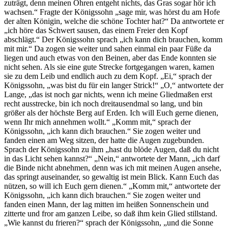
zuträgt, denn meinen Ohren entgeht nichts, das Gras sogar hör ich
wachsen.“ Fragte der Königssohn „sage mir, was hörst du am Hofe
der alten Königin, welche die schöne Tochter hat?“ Da antwortete er
„ich höre das Schwert sausen, das einem Freier den Kopf
abschlägt.“ Der Königssohn sprach „ich kann dich brauchen, komm
mit mir.“ Da zogen sie weiter und sahen einmal ein paar Füße da
liegen und auch etwas von den Beinen, aber das Ende konnten sie
nicht sehen. Als sie eine gute Strecke fortgegangen waren, kamen
sie zu dem Leib und endlich auch zu dem Kopf. „Ei,“ sprach der
Königssohn, „was bist du für ein langer Strick!“ „O,“ antwortete der
Lange, „das ist noch gar nichts, wenn ich meine Gliedmaßen erst
recht ausstrecke, bin ich noch dreitausendmal so lang, und bin
größer als der höchste Berg auf Erden. Ich will Euch gerne dienen,
wenn Ihr mich annehmen wollt.“ „Komm mit,“ sprach der
Königssohn, „ich kann dich brauchen.“ Sie zogen weiter und
fanden einen am Weg sitzen, der hatte die Augen zugebunden.
Sprach der Königssohn zu ihm „hast du blöde Augen, daß du nicht
in das Licht sehen kannst?“ „Nein,“ antwortete der Mann, „ich darf
die Binde nicht abnehmen, denn was ich mit meinen Augen ansehe,
das springt auseinander, so gewaltig ist mein Blick. Kann Euch das
nützen, so will ich Euch gern dienen.“ „Komm mit,“ antwortete der
Königssohn, „ich kann dich brauchen.“ Sie zogen weiter und
fanden einen Mann, der lag mitten im heißen Sonnenschein und
zitterte und fror am ganzen Leibe, so daß ihm kein Glied stillstand.
„Wie kannst du frieren?“ sprach der Königssohn, „und die Sonne