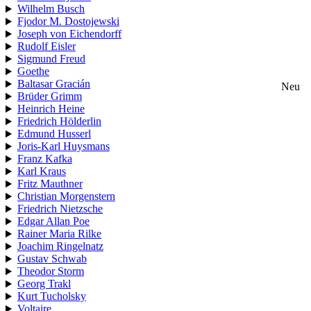
Wilhelm Busch
Fjodor M. Dostojewski
Joseph von Eichendorff
Rudolf Eisler
Sigmund Freud
Goethe
Baltasar Gracián
Neu
Brüder Grimm
Heinrich Heine
Friedrich Hölderlin
Edmund Husserl
Joris-Karl Huysmans
Franz Kafka
Karl Kraus
Fritz Mauthner
Christian Morgenstern
Friedrich Nietzsche
Edgar Allan Poe
Rainer Maria Rilke
Joachim Ringelnatz
Gustav Schwab
Theodor Storm
Georg Trakl
Kurt Tucholsky
Voltaire