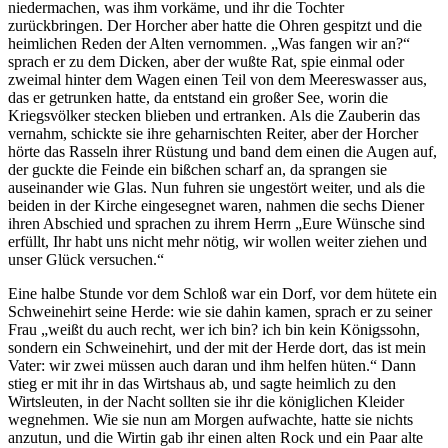
niedermachen, was ihm vorkäme, und ihr die Tochter
zurückbringen. Der Horcher aber hatte die Ohren gespitzt und die
heimlichen Reden der Alten vernommen. „Was fangen wir an?“
sprach er zu dem Dicken, aber der wußte Rat, spie einmal oder
zweimal hinter dem Wagen einen Teil von dem Meereswasser aus,
das er getrunken hatte, da entstand ein großer See, worin die
Kriegsvölker stecken blieben und ertranken. Als die Zauberin das
vernahm, schickte sie ihre geharnischten Reiter, aber der Horcher
hörte das Rasseln ihrer Rüstung und band dem einen die Augen auf,
der guckte die Feinde ein bißchen scharf an, da sprangen sie
auseinander wie Glas. Nun fuhren sie ungestört weiter, und als die
beiden in der Kirche eingesegnet waren, nahmen die sechs Diener
ihren Abschied und sprachen zu ihrem Herrn „Eure Wünsche sind
erfüllt, Ihr habt uns nicht mehr nötig, wir wollen weiter ziehen und
unser Glück versuchen.“
Eine halbe Stunde vor dem Schloß war ein Dorf, vor dem hütete ein
Schweinehirt seine Herde: wie sie dahin kamen, sprach er zu seiner
Frau „weißt du auch recht, wer ich bin? ich bin kein Königssohn,
sondern ein Schweinehirt, und der mit der Herde dort, das ist mein
Vater: wir zwei müssen auch daran und ihm helfen hüten.“ Dann
stieg er mit ihr in das Wirtshaus ab, und sagte heimlich zu den
Wirtsleuten, in der Nacht sollten sie ihr die königlichen Kleider
wegnehmen. Wie sie nun am Morgen aufwachte, hatte sie nichts
anzutun, und die Wirtin gab ihr einen alten Rock und ein Paar alte