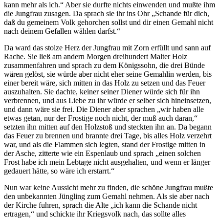
kann mehr als ich.“ Aber sie durfte nichts einwenden und mußte ihm
die Jungfrau zusagen. Da sprach sie ihr ins Ohr „Schande für dich,
daß du gemeinem Volk gehorchen sollst und dir einen Gemahl nicht
nach deinem Gefallen wählen darfst.“
Da ward das stolze Herz der Jungfrau mit Zorn erfüllt und sann auf
Rache. Sie ließ am andern Morgen dreihundert Malter Holz
zusammenfahren und sprach zu dem Königssohn, die drei Bünde
wären gelöst, sie würde aber nicht eher seine Gemahlin werden, bis
einer bereit wäre, sich mitten in das Holz zu setzen und das Feuer
auszuhalten. Sie dachte, keiner seiner Diener würde sich für ihn
verbrennen, und aus Liebe zu ihr würde er selber sich hineinsetzen,
und dann wäre sie frei. Die Diener aber sprachen „wir haben alle
etwas getan, nur der Frostige noch nicht, der muß auch daran,“
setzten ihn mitten auf den Holzstoß und steckten ihn an. Da begann
das Feuer zu brennen und brannte drei Tage, bis alles Holz verzehrt
war, und als die Flammen sich legten, stand der Frostige mitten in
der Asche, zitterte wie ein Espenlaub und sprach „einen solchen
Frost habe ich mein Lebtage nicht ausgehalten, und wenn er länger
gedauert hätte, so wäre ich erstarrt.“
Nun war keine Aussicht mehr zu finden, die schöne Jungfrau mußte
den unbekannten Jüngling zum Gemahl nehmen. Als sie aber nach
der Kirche fuhren, sprach die Alte „ich kann die Schande nicht
ertragen,“ und schickte ihr Kriegsvolk nach, das sollte alles