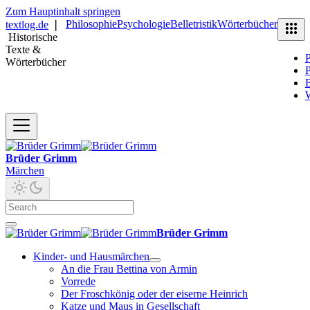
Zum Hauptinhalt springen
Philosophie
Psychologie
Belletristik
Wörterbücher
textlog.de
❘
Historische
Texte &
P
Wörterbücher
P
B
Brüder Grimm
Märchen
Brüder Grimm
Kinder- und Hausmärchen
An die Frau Bettina von Armin
Vorrede
Der Froschkönig oder der eiserne Heinrich
Katze und Maus in Gesellschaft