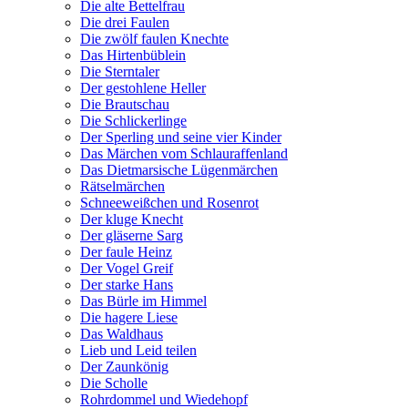
Die alte Bettelfrau
Die drei Faulen
Die zwölf faulen Knechte
Das Hirtenbüblein
Die Sterntaler
Der gestohlene Heller
Die Brautschau
Die Schlickerlinge
Der Sperling und seine vier Kinder
Das Märchen vom Schlauraffenland
Das Dietmarsische Lügenmärchen
Rätselmärchen
Schneeweißchen und Rosenrot
Der kluge Knecht
Der gläserne Sarg
Der faule Heinz
Der Vogel Greif
Der starke Hans
Das Bürle im Himmel
Die hagere Liese
Das Waldhaus
Lieb und Leid teilen
Der Zaunkönig
Die Scholle
Rohrdommel und Wiedehopf