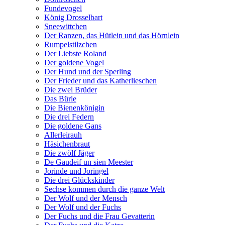
Fundevogel
König Drosselbart
Sneewittchen
Der Ranzen, das Hütlein und das Hörnlein
Rumpelstilzchen
Der Liebste Roland
Der goldene Vogel
Der Hund und der Sperling
Der Frieder und das Katherlieschen
Die zwei Brüder
Das Bürle
Die Bienenkönigin
Die drei Federn
Die goldene Gans
Allerleirauh
Häsichenbraut
Die zwölf Jäger
De Gaudeif un sien Meester
Jorinde und Joringel
Die drei Glückskinder
Sechse kommen durch die ganze Welt
Der Wolf und der Mensch
Der Wolf und der Fuchs
Der Fuchs und die Frau Gevatterin