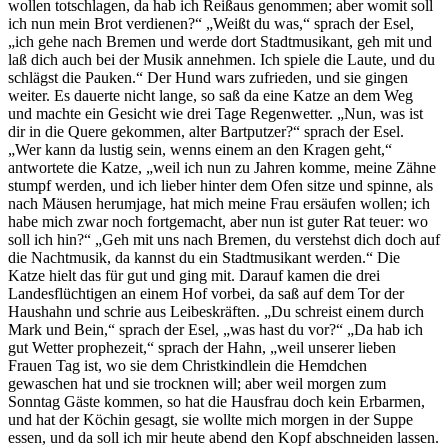
wollen totschlagen, da hab ich Reißaus genommen; aber womit soll
ich nun mein Brot verdienen?“ „Weißt du was,“ sprach der Esel,
„ich gehe nach Bremen und werde dort Stadtmusikant, geh mit und
laß dich auch bei der Musik annehmen. Ich spiele die Laute, und du
schlägst die Pauken.“ Der Hund wars zufrieden, und sie gingen
weiter. Es dauerte nicht lange, so saß da eine Katze an dem Weg
und machte ein Gesicht wie drei Tage Regenwetter. „Nun, was ist
dir in die Quere gekommen, alter Bartputzer?“ sprach der Esel.
„Wer kann da lustig sein, wenns einem an den Kragen geht,“
antwortete die Katze, „weil ich nun zu Jahren komme, meine Zähne
stumpf werden, und ich lieber hinter dem Ofen sitze und spinne, als
nach Mäusen herumjage, hat mich meine Frau ersäufen wollen; ich
habe mich zwar noch fortgemacht, aber nun ist guter Rat teuer: wo
soll ich hin?“ „Geh mit uns nach Bremen, du verstehst dich doch auf
die Nachtmusik, da kannst du ein Stadtmusikant werden.“ Die
Katze hielt das für gut und ging mit. Darauf kamen die drei
Landesflüchtigen an einem Hof vorbei, da saß auf dem Tor der
Haushahn und schrie aus Leibeskräften. „Du schreist einem durch
Mark und Bein,“ sprach der Esel, „was hast du vor?“ „Da hab ich
gut Wetter prophezeit,“ sprach der Hahn, „weil unserer lieben
Frauen Tag ist, wo sie dem Christkindlein die Hemdchen
gewaschen hat und sie trocknen will; aber weil morgen zum
Sonntag Gäste kommen, so hat die Hausfrau doch kein Erbarmen,
und hat der Köchin gesagt, sie wollte mich morgen in der Suppe
essen, und da soll ich mir heute abend den Kopf abschneiden lassen.