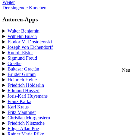
Weiter
Der singende Knochen
Autoren-Apps
Walter Benjamin
Wilhelm Busch
Fjodor M. Dostojewski
Joseph von Eichendorff
Rudolf Eisler
Sigmund Freud
Goethe
Baltasar Gracián
Neu
Brüder Grimm
Heinrich Heine
Friedrich Hölderlin
Edmund Husserl
Joris-Karl Huysmans
Franz Kafka
Karl Kraus
Fritz Mauthner
Christian Morgenstern
Friedrich Nietzsche
Edgar Allan Poe
Rainer Maria Rilke