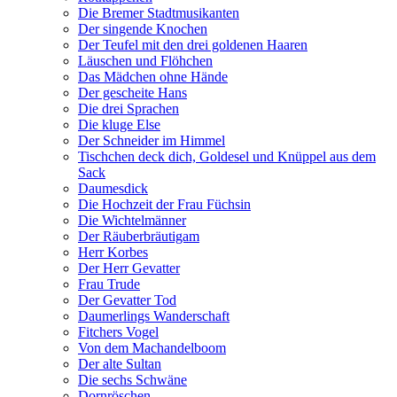
Die Bremer Stadtmusikanten
Der singende Knochen
Der Teufel mit den drei goldenen Haaren
Läuschen und Flöhchen
Das Mädchen ohne Hände
Der gescheite Hans
Die drei Sprachen
Die kluge Else
Der Schneider im Himmel
Tischchen deck dich, Goldesel und Knüppel aus dem
Sack
Daumesdick
Die Hochzeit der Frau Füchsin
Die Wichtelmänner
Der Räuberbräutigam
Herr Korbes
Der Herr Gevatter
Frau Trude
Der Gevatter Tod
Daumerlings Wanderschaft
Fitchers Vogel
Von dem Machandelboom
Der alte Sultan
Die sechs Schwäne
Dornröschen