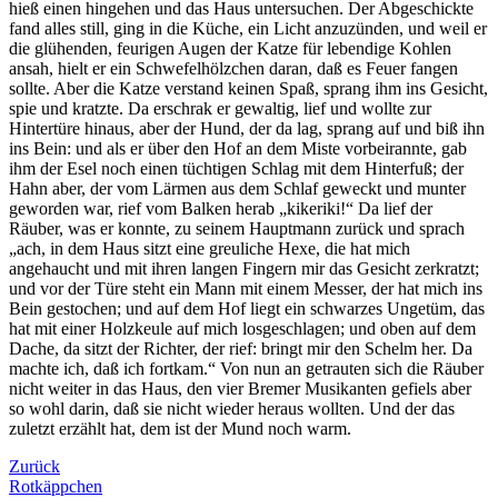
hieß einen hingehen und das Haus untersuchen. Der Abgeschickte
fand alles still, ging in die Küche, ein Licht anzuzünden, und weil er
die glühenden, feurigen Augen der Katze für lebendige Kohlen
ansah, hielt er ein Schwefelhölzchen daran, daß es Feuer fangen
sollte. Aber die Katze verstand keinen Spaß, sprang ihm ins Gesicht,
spie und kratzte. Da erschrak er gewaltig, lief und wollte zur
Hintertüre hinaus, aber der Hund, der da lag, sprang auf und biß ihn
ins Bein: und als er über den Hof an dem Miste vorbeirannte, gab
ihm der Esel noch einen tüchtigen Schlag mit dem Hinterfuß; der
Hahn aber, der vom Lärmen aus dem Schlaf geweckt und munter
geworden war, rief vom Balken herab „kikeriki!“ Da lief der
Räuber, was er konnte, zu seinem Hauptmann zurück und sprach
„ach, in dem Haus sitzt eine greuliche Hexe, die hat mich
angehaucht und mit ihren langen Fingern mir das Gesicht zerkratzt;
und vor der Türe steht ein Mann mit einem Messer, der hat mich ins
Bein gestochen; und auf dem Hof liegt ein schwarzes Ungetüm, das
hat mit einer Holzkeule auf mich losgeschlagen; und oben auf dem
Dache, da sitzt der Richter, der rief: bringt mir den Schelm her. Da
machte ich, daß ich fortkam.“ Von nun an getrauten sich die Räuber
nicht weiter in das Haus, den vier Bremer Musikanten gefiels aber
so wohl darin, daß sie nicht wieder heraus wollten. Und der das
zuletzt erzählt hat, dem ist der Mund noch warm.
Zurück
Rotkäppchen