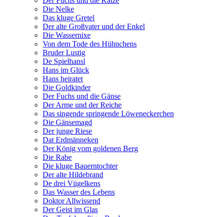
Der Fuchs und die Katze
Die Nelke
Das kluge Gretel
Der alte Großvater und der Enkel
Die Wassernixe
Von dem Tode des Hühnchens
Bruder Lustig
De Spielhansl
Hans im Glück
Hans heiratet
Die Goldkinder
Der Fuchs und die Gänse
Der Arme und der Reiche
Das singende springende Löweneckerchen
Die Gänsemagd
Der junge Riese
Dat Erdmänneken
Der König vom goldenen Berg
Die Rabe
Die kluge Bauerntochter
Der alte Hildebrand
De drei Vügelkens
Das Wasser des Lebens
Doktor Allwissend
Der Geist im Glas