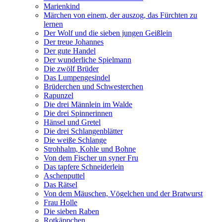
Marienkind
Märchen von einem, der auszog, das Fürchten zu
lernen
Der Wolf und die sieben jungen Geißlein
Der treue Johannes
Der gute Handel
Der wunderliche Spielmann
Die zwölf Brüder
Das Lumpengesindel
Brüderchen und Schwesterchen
Rapunzel
Die drei Männlein im Walde
Die drei Spinnerinnen
Hänsel und Gretel
Die drei Schlangenblätter
Die weiße Schlange
Strohhalm, Kohle und Bohne
Von dem Fischer un syner Fru
Das tapfere Schneiderlein
Aschenputtel
Das Rätsel
Von dem Mäuschen, Vögelchen und der Bratwurst
Frau Holle
Die sieben Raben
Rotkäppchen