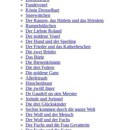
Fundevogel
König Drosselbart
Sneewittchen
Der Ranzen, das Hütlein und das Hörnlein
Rumpelstilzchen
Der Liebste Roland
Der goldene Vogel
Der Hund und der Sperling
Der Frieder und das Katherlieschen
Die zwei Brüder
Das Bürle
Die Bienenkönigin
Die drei Federn
Die goldene Gans
Allerleirauh
Häsichenbraut
Die zwölf Jäger
De Gaudeif un sien Meester
Jorinde und Joringel
Die drei Glückskinder
Sechse kommen durch die ganze Welt
Der Wolf und der Mensch
Der Wolf und der Fuchs
Der Fuchs und die Frau Gevatterin