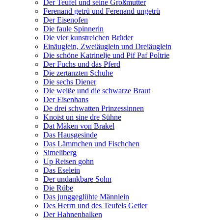
Der Teufel und seine Großmutter
Ferenand getrü und Ferenand ungetrü
Der Eisenofen
Die faule Spinnerin
Die vier kunstreichen Brüder
Einäuglein, Zweiäuglein und Dreiäuglein
Die schöne Katrinelje und Pif Paf Poltrie
Der Fuchs und das Pferd
Die zertanzten Schuhe
Die sechs Diener
Die weiße und die schwarze Braut
Der Eisenhans
De drei schwatten Prinzessinnen
Knoist un sine dre Sühne
Dat Mäken von Brakel
Das Hausgesinde
Das Lämmchen und Fischchen
Simeliberg
Up Reisen gohn
Das Eselein
Der undankbare Sohn
Die Rübe
Das junggeglühte Männlein
Des Herrn und des Teufels Getier
Der Hahnenbalken