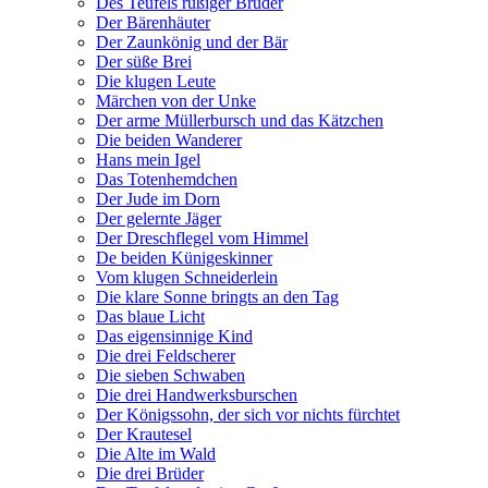
Des Teufels rußiger Bruder
Der Bärenhäuter
Der Zaunkönig und der Bär
Der süße Brei
Die klugen Leute
Märchen von der Unke
Der arme Müllerbursch und das Kätzchen
Die beiden Wanderer
Hans mein Igel
Das Totenhemdchen
Der Jude im Dorn
Der gelernte Jäger
Der Dreschflegel vom Himmel
De beiden Künigeskinner
Vom klugen Schneiderlein
Die klare Sonne bringts an den Tag
Das blaue Licht
Das eigensinnige Kind
Die drei Feldscherer
Die sieben Schwaben
Die drei Handwerksburschen
Der Königssohn, der sich vor nichts fürchtet
Der Krautesel
Die Alte im Wald
Die drei Brüder