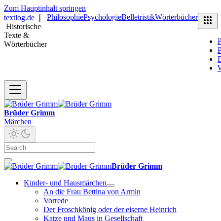
Zum Hauptinhalt springen
Philosophie
Psychologie
Belletristik
Wörterbücher
textlog.de
❘
Historische
Texte &
P
Wörterbücher
P
B
Brüder Grimm
Märchen
Brüder Grimm
Kinder- und Hausmärchen
An die Frau Bettina von Armin
Vorrede
Der Froschkönig oder der eiserne Heinrich
Katze und Maus in Gesellschaft