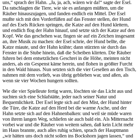
uns,“ sprach der Hahn. „Ja, ja, ach, wären wir da!“ sagte der Esel.
Da ratschlagten die Tiere, wie sie es anfangen müßten, um die
Räuber hinauszujagen, und fanden endlich ein Mittel. Der Esel
mußte sich mit den Vorderfüßen auf das Fenster stellen, der Hund
auf des Esels Rücken springen, die Katze auf den Hund klettern,
und endlich flog der Hahn hinauf, und setzte sich der Katze auf den
Kopf. Wie das geschehen war, fingen sie auf ein Zeichen insgesamt
an, ihre Musik zu machen: der Esel schrie, der Hund bellte, die
Katze miaute, und der Hahn krähte; dann stürzten sie durch das
Fenster in die Stube hinein, daß die Scheiben klirrten. Die Räuber
fuhren bei dem entsetzlichen Geschrei in die Höhe, meinten nicht
anders, als ein Gespenst käme herein, und flohen in größter Furcht
in den Wald hinaus. Nun setzten sich die vier Gesellen an den Tisch,
nahmen mit dem vorlieb, was übrig geblieben war, und aßen, als
wenn sie vier Wochen hungern sollten.
Wie die vier Spielleute fertig waren, löschten sie das Licht aus und
suchten sich eine Schlafstätte, jeder nach seiner Natur und
Bequemlichkeit. Der Esel legte sich auf den Mist, der Hund hinter
die Türe, die Katze auf den Herd bei die warme Asche, und der
Hahn setzte sich auf den Hahnenbalken: und weil sie müde waren
von ihrem langen Weg, schliefen sie auch bald ein. Als Mitternacht
vorbei war und die Räuber von weitem sahen, daß kein Licht mehr
im Haus brannte, auch alles ruhig schien, sprach der Hauptmann
„wir hätten uns doch nicht sollen ins Bockshorn jagen lassen,“ und