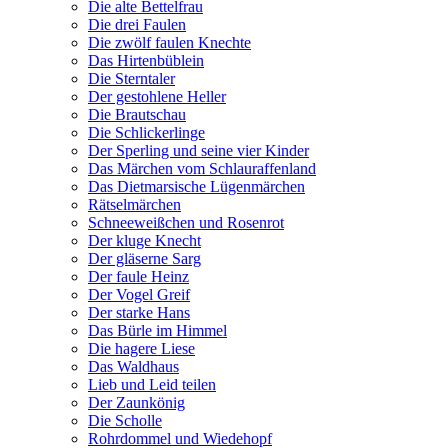
Die alte Bettelfrau
Die drei Faulen
Die zwölf faulen Knechte
Das Hirtenbüblein
Die Sterntaler
Der gestohlene Heller
Die Brautschau
Die Schlickerlinge
Der Sperling und seine vier Kinder
Das Märchen vom Schlauraffenland
Das Dietmarsische Lügenmärchen
Rätselmärchen
Schneeweißchen und Rosenrot
Der kluge Knecht
Der gläserne Sarg
Der faule Heinz
Der Vogel Greif
Der starke Hans
Das Bürle im Himmel
Die hagere Liese
Das Waldhaus
Lieb und Leid teilen
Der Zaunkönig
Die Scholle
Rohrdommel und Wiedehopf