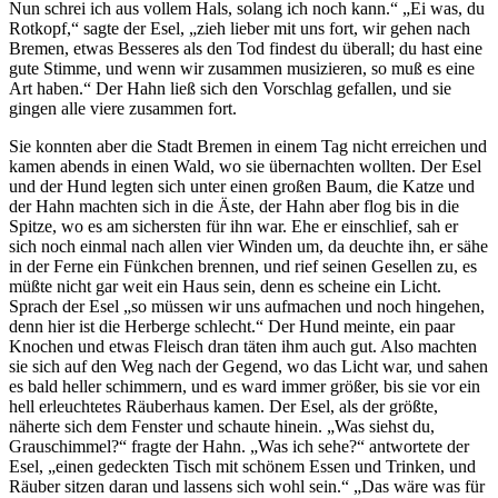
Nun schrei ich aus vollem Hals, solang ich noch kann.“ „Ei was, du
Rotkopf,“ sagte der Esel, „zieh lieber mit uns fort, wir gehen nach
Bremen, etwas Besseres als den Tod findest du überall; du hast eine
gute Stimme, und wenn wir zusammen musizieren, so muß es eine
Art haben.“ Der Hahn ließ sich den Vorschlag gefallen, und sie
gingen alle viere zusammen fort.
Sie konnten aber die Stadt Bremen in einem Tag nicht erreichen und
kamen abends in einen Wald, wo sie übernachten wollten. Der Esel
und der Hund legten sich unter einen großen Baum, die Katze und
der Hahn machten sich in die Äste, der Hahn aber flog bis in die
Spitze, wo es am sichersten für ihn war. Ehe er einschlief, sah er
sich noch einmal nach allen vier Winden um, da deuchte ihn, er sähe
in der Ferne ein Fünkchen brennen, und rief seinen Gesellen zu, es
müßte nicht gar weit ein Haus sein, denn es scheine ein Licht.
Sprach der Esel „so müssen wir uns aufmachen und noch hingehen,
denn hier ist die Herberge schlecht.“ Der Hund meinte, ein paar
Knochen und etwas Fleisch dran täten ihm auch gut. Also machten
sie sich auf den Weg nach der Gegend, wo das Licht war, und sahen
es bald heller schimmern, und es ward immer größer, bis sie vor ein
hell erleuchtetes Räuberhaus kamen. Der Esel, als der größte,
näherte sich dem Fenster und schaute hinein. „Was siehst du,
Grauschimmel?“ fragte der Hahn. „Was ich sehe?“ antwortete der
Esel, „einen gedeckten Tisch mit schönem Essen und Trinken, und
Räuber sitzen daran und lassens sich wohl sein.“ „Das wäre was für