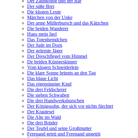
Der Zaunkönig und der Bär
Der süße Brei
Die klugen Leute
Märchen von der Unke
Der arme Müllerbursch und das Kätzchen
Die beiden Wanderer
Hans mein Igel
Das Totenhemdchen
Der Jude im Dorn
Der gelernte Jäger
Der Dreschflegel vom Himmel
De beiden Künigeskinner
Vom klugen Schneiderlein
Die klare Sonne bringts an den Tag
Das blaue Licht
Das eigensinnige Kind
Die drei Feldscherer
Die sieben Schwaben
Die drei Handwerksburschen
Der Königssohn, der sich vor nichts fürchtet
Der Krautesel
Die Alte im Wald
Die drei Brüder
Der Teufel und seine Großmutter
Ferenand getrü und Ferenand ungetrü