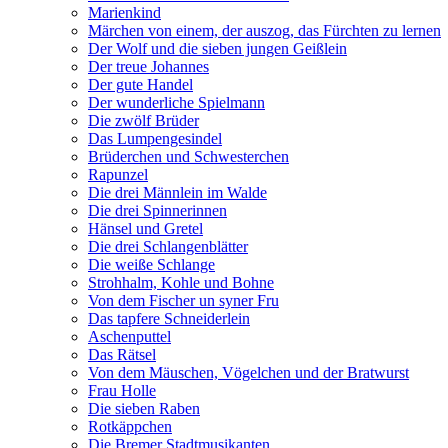
Marienkind
Märchen von einem, der auszog, das Fürchten zu lernen
Der Wolf und die sieben jungen Geißlein
Der treue Johannes
Der gute Handel
Der wunderliche Spielmann
Die zwölf Brüder
Das Lumpengesindel
Brüderchen und Schwesterchen
Rapunzel
Die drei Männlein im Walde
Die drei Spinnerinnen
Hänsel und Gretel
Die drei Schlangenblätter
Die weiße Schlange
Strohhalm, Kohle und Bohne
Von dem Fischer un syner Fru
Das tapfere Schneiderlein
Aschenputtel
Das Rätsel
Von dem Mäuschen, Vögelchen und der Bratwurst
Frau Holle
Die sieben Raben
Rotkäppchen
Die Bremer Stadtmusikanten