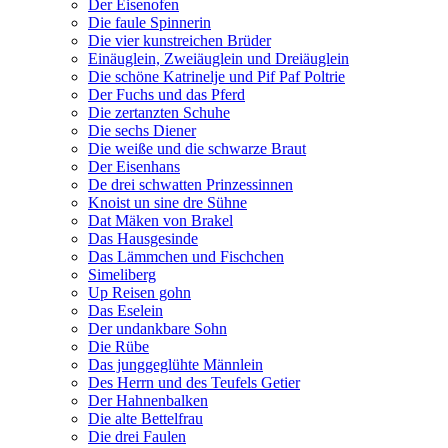
Der Eisenofen
Die faule Spinnerin
Die vier kunstreichen Brüder
Einäuglein, Zweiäuglein und Dreiäuglein
Die schöne Katrinelje und Pif Paf Poltrie
Der Fuchs und das Pferd
Die zertanzten Schuhe
Die sechs Diener
Die weiße und die schwarze Braut
Der Eisenhans
De drei schwatten Prinzessinnen
Knoist un sine dre Sühne
Dat Mäken von Brakel
Das Hausgesinde
Das Lämmchen und Fischchen
Simeliberg
Up Reisen gohn
Das Eselein
Der undankbare Sohn
Die Rübe
Das junggeglühte Männlein
Des Herrn und des Teufels Getier
Der Hahnenbalken
Die alte Bettelfrau
Die drei Faulen