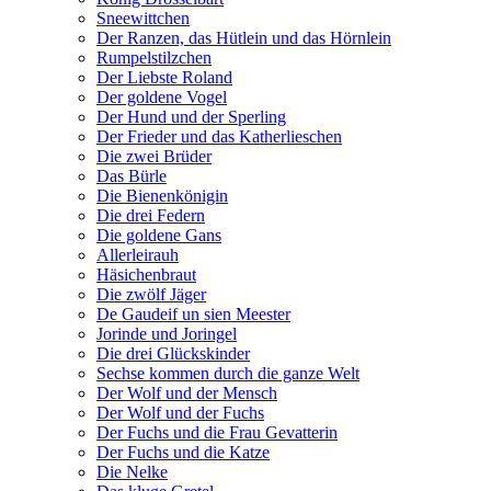
Sneewittchen
Der Ranzen, das Hütlein und das Hörnlein
Rumpelstilzchen
Der Liebste Roland
Der goldene Vogel
Der Hund und der Sperling
Der Frieder und das Katherlieschen
Die zwei Brüder
Das Bürle
Die Bienenkönigin
Die drei Federn
Die goldene Gans
Allerleirauh
Häsichenbraut
Die zwölf Jäger
De Gaudeif un sien Meester
Jorinde und Joringel
Die drei Glückskinder
Sechse kommen durch die ganze Welt
Der Wolf und der Mensch
Der Wolf und der Fuchs
Der Fuchs und die Frau Gevatterin
Der Fuchs und die Katze
Die Nelke