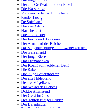
Das kluge Gretel
Der alte Großvater und der Enkel
Die Wassernixe
Von dem Tode des Hühnchens
Bruder Lustig
De Spielhansl
Hans im Glück
Hans heiratet
Die Goldkinder
Der Fuchs und die Gänse
Der Arme und der Reiche
Das singende springende Löweneckerchen
Die Gänsemagd
Der junge Riese
Dat Erdmänneken
Der König vom goldenen Berg
Die Rabe
Die kluge Bauerntochter
Der alte Hildebrand
De drei Vügelkens
Das Wasser des Lebens
Doktor Allwissend
Der Geist im Glas
Des Teufels rußiger Bruder
Der Bärenhäuter