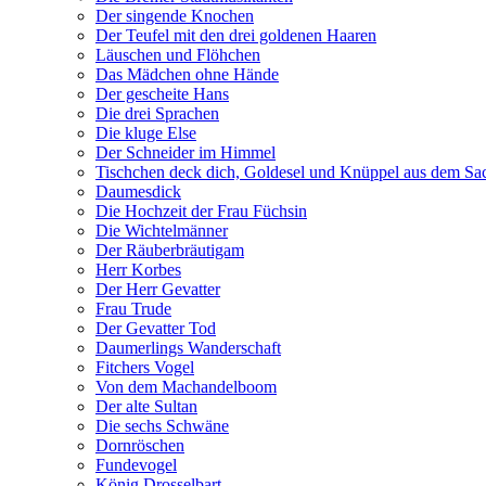
Der singende Knochen
Der Teufel mit den drei goldenen Haaren
Läuschen und Flöhchen
Das Mädchen ohne Hände
Der gescheite Hans
Die drei Sprachen
Die kluge Else
Der Schneider im Himmel
Tischchen deck dich, Goldesel und Knüppel aus dem Sa
Daumesdick
Die Hochzeit der Frau Füchsin
Die Wichtelmänner
Der Räuberbräutigam
Herr Korbes
Der Herr Gevatter
Frau Trude
Der Gevatter Tod
Daumerlings Wanderschaft
Fitchers Vogel
Von dem Machandelboom
Der alte Sultan
Die sechs Schwäne
Dornröschen
Fundevogel
König Drosselbart