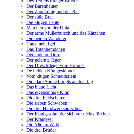
Des Teufels rußiger Bruder
Der Bärenhäuter
Der Zaunkönig und der Bär
Der süße Brei
Die klugen Leute
Märchen von der Unke
Der arme Müllerbursch und das Kätzchen
Die beiden Wanderer
Hans mein Igel
Das Totenhemdchen
Der Jude im Dorn
Der gelernte Jäger
Der Dreschflegel vom Himmel
De beiden Künigeskinner
Vom klugen Schneiderlein
Die klare Sonne bringts an den Tag
Das blaue Licht
Das eigensinnige Kind
Die drei Feldscherer
Die sieben Schwaben
Die drei Handwerksburschen
Der Königssohn, der sich vor nichts fürchtet
Der Krautesel
Die Alte im Wald
Die drei Brüder