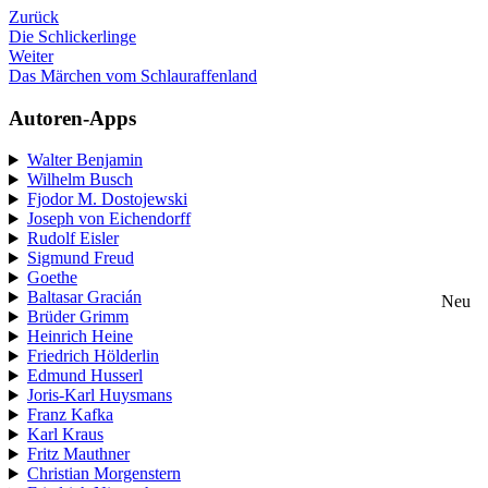
Zurück
Die Schlickerlinge
Weiter
Das Märchen vom Schlauraffenland
Autoren-Apps
Walter Benjamin
Wilhelm Busch
Fjodor M. Dostojewski
Joseph von Eichendorff
Rudolf Eisler
Sigmund Freud
Goethe
Baltasar Gracián
Neu
Brüder Grimm
Heinrich Heine
Friedrich Hölderlin
Edmund Husserl
Joris-Karl Huysmans
Franz Kafka
Karl Kraus
Fritz Mauthner
Christian Morgenstern