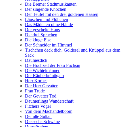
Die Bremer Stadtmusikanten
Der singende Knochen
Der Teufel mit den drei goldenen Haaren
Läuschen und Flöhchen
Das Mädchen ohne Hände
Der gescheite Hans
Die drei Sprachen
Die kluge Else
Der Schneider im Himmel
Tischchen deck dich, Goldesel und Knüppel aus dem
Sack
Daumesdick
Die Hochzeit der Frau Füchsin
Die Wichtelmänner
Der Räuberbräutigam
Herr Korbes
Der Herr Gevatter
Frau Trude
Der Gevatter Tod
Daumerlings Wanderschaft
Fitchers Vogel
Von dem Machandelboom
Der alte Sultan
Die sechs Schwäne
Dornröschen