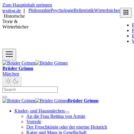
Zum Hauptinhalt springen
Philosophie
Psychologie
Belletristik
Wörterbücher
textlog.de
❘
Historische
Texte &
P
Wörterbücher
P
B
Brüder Grimm
Märchen
Brüder Grimm
Kinder- und Hausmärchen
An die Frau Bettina von Armin
Vorrede
Der Froschkönig oder der eiserne Heinrich
Katze und Maus in Gesellschaft