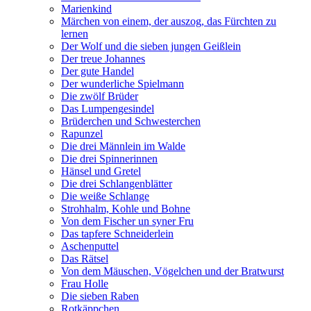
Marienkind
Märchen von einem, der auszog, das Fürchten zu
lernen
Der Wolf und die sieben jungen Geißlein
Der treue Johannes
Der gute Handel
Der wunderliche Spielmann
Die zwölf Brüder
Das Lumpengesindel
Brüderchen und Schwesterchen
Rapunzel
Die drei Männlein im Walde
Die drei Spinnerinnen
Hänsel und Gretel
Die drei Schlangenblätter
Die weiße Schlange
Strohhalm, Kohle und Bohne
Von dem Fischer un syner Fru
Das tapfere Schneiderlein
Aschenputtel
Das Rätsel
Von dem Mäuschen, Vögelchen und der Bratwurst
Frau Holle
Die sieben Raben
Rotkäppchen