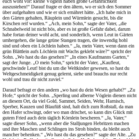
euch wohl vor: kleine Vöglein haben große Gefährlichkeit
auszustehen!“ Darauf fragte er den ältern, wo er sich den Sommer
über aufgehalten und wie er sich ernähret hätte. „Ich habe mich in
den Gärten gehalten, Räuplein und Würmlein gesucht, bis die
Kirschen reif wurden.“ „Ach, mein Sohn,“ sagte der Vater, „die
Schnabelweid ist nicht bös, aber es ist große Gefahr dabei, darum
habe fortan deiner wohl acht, und sonderlich, wenn Leut in Gärten
umhergehen, die lange grüne Stangen tragen, die inwendig hohl
sind und oben ein Löchlein haben.“ „Ja, mein Vater, wenn dann ein
grün Blättlein aufs Löchlein mit Wachs geklebt wäre?“ spricht der
Sohn. „Wo hast du das gesehen?“ „In eines Kaufmanns Garten,“
sagt der Junge. „O mein Sohn,“ spricht der Vater, „Kaufleut,
geschwinde Leut! bist du um die Weltkinder gewesen, so hast du
Weltgeschmeidigkeit genug gelernt, siehe und brauchs nur recht
wohl und trau dir nicht zuviel.“
Darauf befragt er den andern „wo hast du dein Wesen gehabt?“ „Zu
Hofe,“ spricht der Sohn. „Sperling und alberne Vöglein dienen nicht
an diesem Ort, da viel Gold, Sammet, Seiden, Wehr, Harnisch,
Sperber, Kauzen und Blaufüß sind, halt dich zum Roßstall, da man
den Hafer schwingt, oder wo man drischet, so kann dirs Glück mit
gutem Fried auch dein täglich Körnlein bescheren.“ „Ja, Vater,“
sagte dieser Sohn, „wenn aber die Stalljungen Hebritzen machen
und ihre Maschen und Schlingen ins Stroh binden, da bleibt auch
mancher behenken.“ „Wo hast du das gesehen?“ sagte der Alte. „Zu