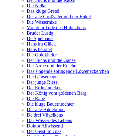
Der Fuchs und die Katze
Die Nelke
Das kluge Gretel
Der alte Großvater und der Enkel
Die Wassernixe
Von dem Tode des Hühnchens
Bruder Lustig
De Spielhansl
Hans im Glück
Hans heiratet
Die Goldkinder
Der Fuchs und die Gänse
Der Arme und der Reiche
Das singende springende Löweneckerchen
Die Gänsemagd
Der junge Riese
Dat Erdmänneken
Der König vom goldenen Berg
Die Rabe
Die kluge Bauerntochter
Der alte Hildebrand
De drei Vügelkens
Das Wasser des Lebens
Doktor Allwissend
Der Geist im Glas