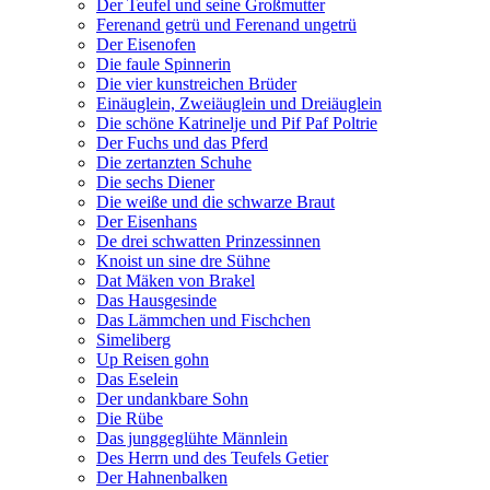
Der Teufel und seine Großmutter
Ferenand getrü und Ferenand ungetrü
Der Eisenofen
Die faule Spinnerin
Die vier kunstreichen Brüder
Einäuglein, Zweiäuglein und Dreiäuglein
Die schöne Katrinelje und Pif Paf Poltrie
Der Fuchs und das Pferd
Die zertanzten Schuhe
Die sechs Diener
Die weiße und die schwarze Braut
Der Eisenhans
De drei schwatten Prinzessinnen
Knoist un sine dre Sühne
Dat Mäken von Brakel
Das Hausgesinde
Das Lämmchen und Fischchen
Simeliberg
Up Reisen gohn
Das Eselein
Der undankbare Sohn
Die Rübe
Das junggeglühte Männlein
Des Herrn und des Teufels Getier
Der Hahnenbalken