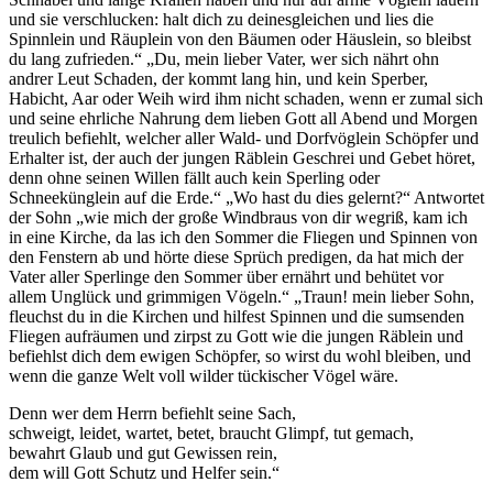
und sie verschlucken: halt dich zu deinesgleichen und lies die
Spinnlein und Räuplein von den Bäumen oder Häuslein, so bleibst
du lang zufrieden.“ „Du, mein lieber Vater, wer sich nährt ohn
andrer Leut Schaden, der kommt lang hin, und kein Sperber,
Habicht, Aar oder Weih wird ihm nicht schaden, wenn er zumal sich
und seine ehrliche Nahrung dem lieben Gott all Abend und Morgen
treulich befiehlt, welcher aller Wald- und Dorfvöglein Schöpfer und
Erhalter ist, der auch der jungen Räblein Geschrei und Gebet höret,
denn ohne seinen Willen fällt auch kein Sperling oder
Schneekünglein auf die Erde.“ „Wo hast du dies gelernt?“ Antwortet
der Sohn „wie mich der große Windbraus von dir wegriß, kam ich
in eine Kirche, da las ich den Sommer die Fliegen und Spinnen von
den Fenstern ab und hörte diese Sprüch predigen, da hat mich der
Vater aller Sperlinge den Sommer über ernährt und behütet vor
allem Unglück und grimmigen Vögeln.“ „Traun! mein lieber Sohn,
fleuchst du in die Kirchen und hilfest Spinnen und die sumsenden
Fliegen aufräumen und zirpst zu Gott wie die jungen Räblein und
befiehlst dich dem ewigen Schöpfer, so wirst du wohl bleiben, und
wenn die ganze Welt voll wilder tückischer Vögel wäre.
Denn wer dem Herrn befiehlt seine Sach,
schweigt, leidet, wartet, betet, braucht Glimpf, tut gemach,
bewahrt Glaub und gut Gewissen rein,
dem will Gott Schutz und Helfer sein.“