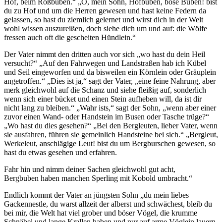
Hof, beim Roßbuben.“ „O, mein Sohn, Hofbuben, böse Buben! bist
du zu Hof und um die Herren gewesen und hast keine Federn da
gelassen, so hast du ziemlich gelernet und wirst dich in der Welt
wohl wissen auszureißen, doch siehe dich um und auf: die Wölfe
fressen auch oft die gescheiten Hündlein.“
Der Vater nimmt den dritten auch vor sich „wo hast du dein Heil
versucht?“ „Auf den Fahrwegen und Landstraßen hab ich Kübel
und Seil eingeworfen und da bisweilen ein Körnlein oder Gräuplein
angetroffen.“ „Dies ist ja,“ sagt der Vater, „eine feine Nahrung, aber
merk gleichwohl auf die Schanz und siehe fleißig auf, sonderlich
wenn sich einer bücket und einen Stein aufheben will, da ist dir
nicht lang zu bleiben.“ „Wahr ists,“ sagt der Sohn, „wenn aber einer
zuvor einen Wand- oder Handstein im Busen oder Tasche trüge?“
„Wo hast du dies gesehen?“ „Bei den Bergleuten, lieber Vater, wenn
sie ausfahren, führen sie gemeinlich Handsteine bei sich.“ „Bergleut,
Werkeleut, anschlägige Leut! bist du um Bergburschen gewesen, so
hast du etwas gesehen und erfahren.
Fahr hin und nimm deiner Sachen gleichwohl gut acht,
Bergbuben haben manchen Sperling mit Kobold umbracht.“
Endlich kommt der Vater an jüngsten Sohn „du mein liebes
Gackennestle, du warst allzeit der alberst und schwächest, bleib du
bei mir, die Welt hat viel grober und böser Vögel, die krumme
Schnäbel und lange Krallen haben und nur auf arme Vöglein lauern