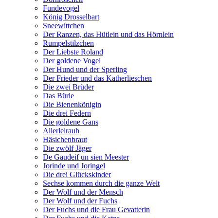
Fundevogel
König Drosselbart
Sneewittchen
Der Ranzen, das Hütlein und das Hörnlein
Rumpelstilzchen
Der Liebste Roland
Der goldene Vogel
Der Hund und der Sperling
Der Frieder und das Katherlieschen
Die zwei Brüder
Das Bürle
Die Bienenkönigin
Die drei Federn
Die goldene Gans
Allerleirauh
Häsichenbraut
Die zwölf Jäger
De Gaudeif un sien Meester
Jorinde und Joringel
Die drei Glückskinder
Sechse kommen durch die ganze Welt
Der Wolf und der Mensch
Der Wolf und der Fuchs
Der Fuchs und die Frau Gevatterin