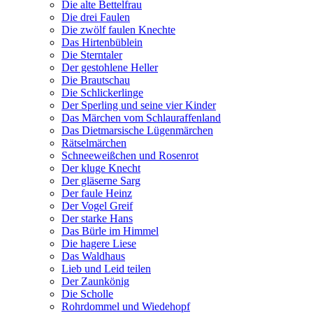
Die alte Bettelfrau
Die drei Faulen
Die zwölf faulen Knechte
Das Hirtenbüblein
Die Sterntaler
Der gestohlene Heller
Die Brautschau
Die Schlickerlinge
Der Sperling und seine vier Kinder
Das Märchen vom Schlauraffenland
Das Dietmarsische Lügenmärchen
Rätselmärchen
Schneeweißchen und Rosenrot
Der kluge Knecht
Der gläserne Sarg
Der faule Heinz
Der Vogel Greif
Der starke Hans
Das Bürle im Himmel
Die hagere Liese
Das Waldhaus
Lieb und Leid teilen
Der Zaunkönig
Die Scholle
Rohrdommel und Wiedehopf