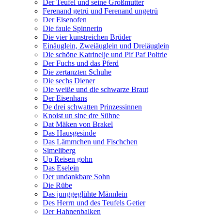
Der Teufel und seine Großmutter
Ferenand getrü und Ferenand ungetrü
Der Eisenofen
Die faule Spinnerin
Die vier kunstreichen Brüder
Einäuglein, Zweiäuglein und Dreiäuglein
Die schöne Katrinelje und Pif Paf Poltrie
Der Fuchs und das Pferd
Die zertanzten Schuhe
Die sechs Diener
Die weiße und die schwarze Braut
Der Eisenhans
De drei schwatten Prinzessinnen
Knoist un sine dre Sühne
Dat Mäken von Brakel
Das Hausgesinde
Das Lämmchen und Fischchen
Simeliberg
Up Reisen gohn
Das Eselein
Der undankbare Sohn
Die Rübe
Das junggeglühte Männlein
Des Herrn und des Teufels Getier
Der Hahnenbalken