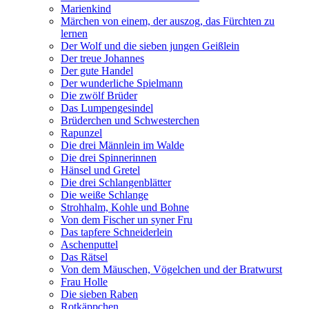
Marienkind
Märchen von einem, der auszog, das Fürchten zu
lernen
Der Wolf und die sieben jungen Geißlein
Der treue Johannes
Der gute Handel
Der wunderliche Spielmann
Die zwölf Brüder
Das Lumpengesindel
Brüderchen und Schwesterchen
Rapunzel
Die drei Männlein im Walde
Die drei Spinnerinnen
Hänsel und Gretel
Die drei Schlangenblätter
Die weiße Schlange
Strohhalm, Kohle und Bohne
Von dem Fischer un syner Fru
Das tapfere Schneiderlein
Aschenputtel
Das Rätsel
Von dem Mäuschen, Vögelchen und der Bratwurst
Frau Holle
Die sieben Raben
Rotkäppchen