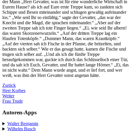
der Mann „Herr Gevatter, was ist für eine wunderliche Wirtschaft in
Eurem Hause? als ich auf Eure erste Treppe kam, so zankten sich
Schippe und Besen miteinander und schlugen gewaltig aufeinander
los.“ „Wie seid Ihr so einfältig,“ sagte der Gevatter, „das war der
Knecht und die Magd, die sprachen miteinander.“ „Aber auf der
zweiten Treppe sah ich tote Finger liegen.“ „Ei, wie seid Ihr albern!
das waren Skorzenerwurzeln.“ „Auf der dritten Treppe lag ein
Haufen Totenköpfe.“ „Dummer Mann, das waren Krautköpfe.“
„Auf der vierten sah ich Fische in der Pfanne, die britzelten, und
backten sich selber.“ Wie er das gesagt hatte, kamen die Fische und
trugen sich selber auf. „Und als ich die fünfte Treppe
heraufgekommen war, guckte ich durch das Schlüsselloch einer Tür,
und da sah ich Euch, Gevatter, und Ihr hattet lange Hörner.“ „Ei, das
ist nicht wahr.“ Dem Mann wurde angst, und er lief fort, und wer
weiß, was ihm der Herr Gevatter sonst angetan hätte.
Zurück
Herr Korbes
Weiter
Frau Trude
Autoren-Apps
Walter Benjamin
Wilhelm Busch