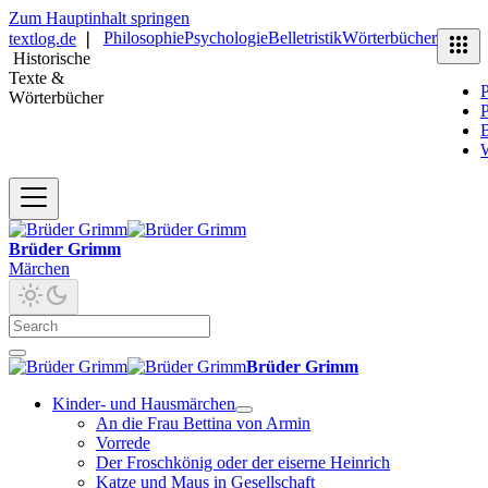
Zum Hauptinhalt springen
Philosophie
Psychologie
Belletristik
Wörterbücher
textlog.de
❘
Historische
Texte &
P
Wörterbücher
P
B
Brüder Grimm
Märchen
Brüder Grimm
Kinder- und Hausmärchen
An die Frau Bettina von Armin
Vorrede
Der Froschkönig oder der eiserne Heinrich
Katze und Maus in Gesellschaft