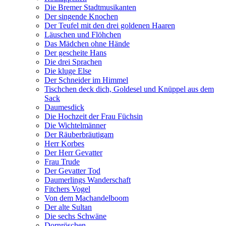
Die Bremer Stadtmusikanten
Der singende Knochen
Der Teufel mit den drei goldenen Haaren
Läuschen und Flöhchen
Das Mädchen ohne Hände
Der gescheite Hans
Die drei Sprachen
Die kluge Else
Der Schneider im Himmel
Tischchen deck dich, Goldesel und Knüppel aus dem
Sack
Daumesdick
Die Hochzeit der Frau Füchsin
Die Wichtelmänner
Der Räuberbräutigam
Herr Korbes
Der Herr Gevatter
Frau Trude
Der Gevatter Tod
Daumerlings Wanderschaft
Fitchers Vogel
Von dem Machandelboom
Der alte Sultan
Die sechs Schwäne
Dornröschen