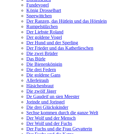
Fundevogel
König Drosselbart
Sneewittchen
Der Ranzen, das Hütlein und das Hörnlein
Rumpelstilzchen
Der Liebste Roland
Der goldene Vogel
Der Hund und der Sperling
Der Frieder und das Katherlieschen
Die zwei Brüder
Das Bürle
Die Bienenkönigin
Die drei Federn
Die goldene Gans
Allerleirauh
Häsichenbraut
Die zwölf Jäger
De Gaudeif un sien Meester
Jorinde und Joringel
Die drei Glückskinder
Sechse kommen durch die ganze Welt
Der Wolf und der Mensch
Der Wolf und der Fuchs
Der Fuchs und die Frau Gevatterin