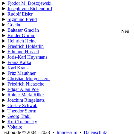
Fjodor M. Dostojewski
Joseph von Eichendorff
Rudolf Eisler
Sigmund Freud
Goethe
Baltasar Gracián
Neu
Brüder Grimm
Heinrich Heine
Friedrich Hölderlin
Edmund Husserl
Joris-Karl Huysmans
Franz Kafka
Karl Kraus
Fritz Mauthner
Christian Morgenstern
Friedrich Nietzsche
Edgar Allan Poe
Rainer Maria Rilke
Joachim Ringelnatz
Gustav Schwab
Theodor Storm
Georg Trakl
Kurt Tucholsky
Voltaire
textlog.de © 2004 - 2023
•
Impressum
•
Datenschutz