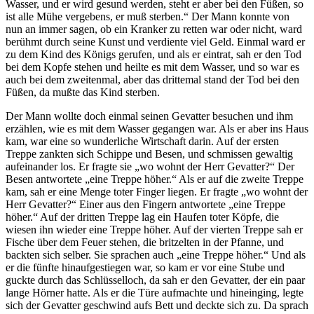
Wasser, und er wird gesund werden, steht er aber bei den Füßen, so
ist alle Mühe vergebens, er muß sterben.“ Der Mann konnte von
nun an immer sagen, ob ein Kranker zu retten war oder nicht, ward
berühmt durch seine Kunst und verdiente viel Geld. Einmal ward er
zu dem Kind des Königs gerufen, und als er eintrat, sah er den Tod
bei dem Kopfe stehen und heilte es mit dem Wasser, und so war es
auch bei dem zweitenmal, aber das drittemal stand der Tod bei den
Füßen, da mußte das Kind sterben.
Der Mann wollte doch einmal seinen Gevatter besuchen und ihm
erzählen, wie es mit dem Wasser gegangen war. Als er aber ins Haus
kam, war eine so wunderliche Wirtschaft darin. Auf der ersten
Treppe zankten sich Schippe und Besen, und schmissen gewaltig
aufeinander los. Er fragte sie „wo wohnt der Herr Gevatter?“ Der
Besen antwortete „eine Treppe höher.“ Als er auf die zweite Treppe
kam, sah er eine Menge toter Finger liegen. Er fragte „wo wohnt der
Herr Gevatter?“ Einer aus den Fingern antwortete „eine Treppe
höher.“ Auf der dritten Treppe lag ein Haufen toter Köpfe, die
wiesen ihn wieder eine Treppe höher. Auf der vierten Treppe sah er
Fische über dem Feuer stehen, die britzelten in der Pfanne, und
backten sich selber. Sie sprachen auch „eine Treppe höher.“ Und als
er die fünfte hinaufgestiegen war, so kam er vor eine Stube und
guckte durch das Schlüsselloch, da sah er den Gevatter, der ein paar
lange Hörner hatte. Als er die Türe aufmachte und hineinging, legte
sich der Gevatter geschwind aufs Bett und deckte sich zu. Da sprach