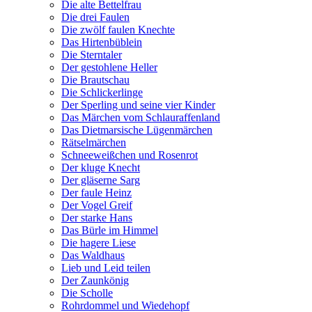
Die alte Bettelfrau
Die drei Faulen
Die zwölf faulen Knechte
Das Hirtenbüblein
Die Sterntaler
Der gestohlene Heller
Die Brautschau
Die Schlickerlinge
Der Sperling und seine vier Kinder
Das Märchen vom Schlauraffenland
Das Dietmarsische Lügenmärchen
Rätselmärchen
Schneeweißchen und Rosenrot
Der kluge Knecht
Der gläserne Sarg
Der faule Heinz
Der Vogel Greif
Der starke Hans
Das Bürle im Himmel
Die hagere Liese
Das Waldhaus
Lieb und Leid teilen
Der Zaunkönig
Die Scholle
Rohrdommel und Wiedehopf