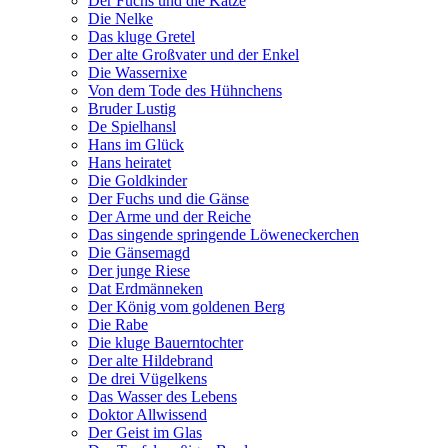
Der Fuchs und die Katze
Die Nelke
Das kluge Gretel
Der alte Großvater und der Enkel
Die Wassernixe
Von dem Tode des Hühnchens
Bruder Lustig
De Spielhansl
Hans im Glück
Hans heiratet
Die Goldkinder
Der Fuchs und die Gänse
Der Arme und der Reiche
Das singende springende Löweneckerchen
Die Gänsemagd
Der junge Riese
Dat Erdmänneken
Der König vom goldenen Berg
Die Rabe
Die kluge Bauerntochter
Der alte Hildebrand
De drei Vügelkens
Das Wasser des Lebens
Doktor Allwissend
Der Geist im Glas