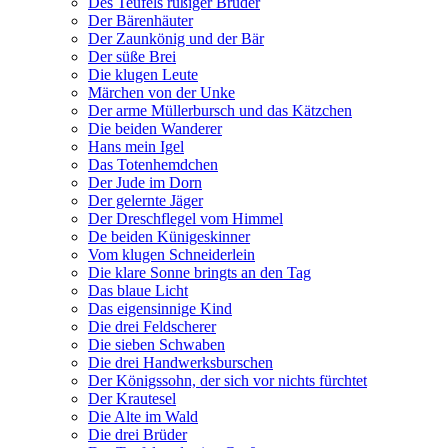
Des Teufels rußiger Bruder
Der Bärenhäuter
Der Zaunkönig und der Bär
Der süße Brei
Die klugen Leute
Märchen von der Unke
Der arme Müllerbursch und das Kätzchen
Die beiden Wanderer
Hans mein Igel
Das Totenhemdchen
Der Jude im Dorn
Der gelernte Jäger
Der Dreschflegel vom Himmel
De beiden Künigeskinner
Vom klugen Schneiderlein
Die klare Sonne bringts an den Tag
Das blaue Licht
Das eigensinnige Kind
Die drei Feldscherer
Die sieben Schwaben
Die drei Handwerksburschen
Der Königssohn, der sich vor nichts fürchtet
Der Krautesel
Die Alte im Wald
Die drei Brüder