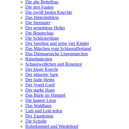
Die alte Bettelfrau
Die drei Faulen
Die zwölf faulen Knechte
Das Hirtenbüblein
Die Sterntaler
Der gestohlene Heller
Die Brautschau
Die Schlickerlinge
Der Sperling und seine vier Kinder
Das Märchen vom Schlauraffenland
Das Dietmarsische Lügenmärchen
Rätselmärchen
Schneeweißchen und Rosenrot
Der kluge Knecht
Der gläserne Sarg
Der faule Heinz
Der Vogel Greif
Der starke Hans
Das Bürle im Himmel
Die hagere Liese
Das Waldhaus
Lieb und Leid teilen
Der Zaunkönig
Die Scholle
Rohrdommel und Wiedehopf