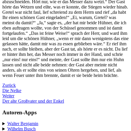
abzuschneiden. Hört nur, wie er das Messer dazu wetzt.“ Der Gast
hörte das Wetzen und eilte, was er konnte, die Stiegen wieder hinab.
Gretel war nicht faul, lief schreiend zu dem Herrn und rief „da habt
Ihr einen schönen Gast eingeladen!“ „Ei, warum, Gretel? was
meinst du damit?“ „Ja,“ sagte es, „der hat mir beide Hühner, die ich
eben auftragen wollte, von der Schüssel genommen und ist damit
fortgelaufen.“ „Das ist feine Weise!“ sprach der Herr, und ward ihm
leid um die schönen Hühner, „wenn er mir dann wenigstens das eine
gelassen hätte, damit mir was zu essen geblieben wäre.“ Er rief ihm
nach, er sollte bleiben, aber der Gast tat, als hörte er es nicht. Da lief
er hinter ihm her, das Messer noch immer in der Hand, und schrie
„nur eins! nur eins!“ und meinte, der Gast sollte ihm nur ein Huhn
lassen und nicht alle beide nehmen: der Gast aber meinte nicht
anders, als er sollte eins von seinen Ohren hergeben, und lief, als
wenn Feuer unter ihm brennte, damit er sie beide heim brächte.
Zurück
Die Nelke
Weiter
Der alte Großvater und der Enkel
Autoren-Apps
Walter Benjamin
Wilhelm Busch