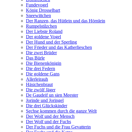
Fundevogel
König Drosselbart
Sneewittchen
Der Ranzen, das Hütlein und das Hörnlein
Rumpelstilzchen
Der Liebste Roland
Der goldene Vogel
Der Hund und der Sperling
Der Frieder und das Katherlieschen
Die zwei Brüder
Das Bürle
Die Bienenkönigin
Die drei Federn
Die goldene Gans
Allerleirauh
Häsichenbraut
Die zwölf Jäger
De Gaudeif un sien Meester
Jorinde und Joringel
Die drei Glückskinder
Sechse kommen durch die ganze Welt
Der Wolf und der Mensch
Der Wolf und der Fuchs
Der Fuchs und die Frau Gevatterin