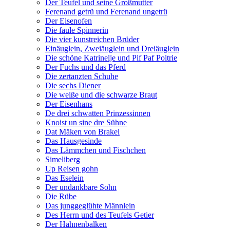
Der Teufel und seine Großmutter
Ferenand getrü und Ferenand ungetrü
Der Eisenofen
Die faule Spinnerin
Die vier kunstreichen Brüder
Einäuglein, Zweiäuglein und Dreiäuglein
Die schöne Katrinelje und Pif Paf Poltrie
Der Fuchs und das Pferd
Die zertanzten Schuhe
Die sechs Diener
Die weiße und die schwarze Braut
Der Eisenhans
De drei schwatten Prinzessinnen
Knoist un sine dre Sühne
Dat Mäken von Brakel
Das Hausgesinde
Das Lämmchen und Fischchen
Simeliberg
Up Reisen gohn
Das Eselein
Der undankbare Sohn
Die Rübe
Das junggeglühte Männlein
Des Herrn und des Teufels Getier
Der Hahnenbalken