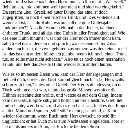
wieder und schaute nach dem Herrn und sah ihn nicht. „Wer weiß,“
fiel ihm ein, „sie kommen wohl gar nicht und sind wo eingekehrt.“
Da sprachs „hei, Gretel, sei guter Dinge, das eine ist doch
angegriffen, tu noch einen frischen Trunk und iß es vollends auf,
wenns all ist, hast du Ruhe: warum soll die gute Gottesgabe
umkommen?“ Also lief es noch einmal in den Keller, tat einen
ehrbaren Trunk, und aß das eine Huhn in aller Freudigkeit auf. Wie
das eine Huhn hinunter war und der Herr noch immer nicht kam,
sah Gretel das andere an und sprach „wo das eine ist, muß das
andere auch sein, die zwei gehören zusammen: was dem einen recht
ist, das ist dem andern billig; ich glaube, wenn ich noch einen Trunk
tue, so sollte mirs nicht schaden.“ Also tat es noch einen herzhaften
Trunk, und ließ das zweite Huhn wieder zum andern laufen.
Wie es so im besten Essen war, kam der Herr dahergegangen und
rief „eil dich, Gretel, der Gast kommt gleich nach.“ „Ja, Herr, wills
schon zurichten,“ antwortete Gretel. Der Herr sah indessen, ob der
Tisch wohl gedeckt war, nahm das große Messer, womit er die
Hühner zerschneiden wollte, und wetzte es auf dem Gang. Indem
kam der Gast, klopfte sittig und höflich an der Haustüre. Gretl lief
und schaute, wer da war, und als es den Gast sah, hielt es den Finger
an den Mund und sprach „still! still! macht geschwind, daß Ihr
wieder fortkommt, wenn Euch mein Herr erwischt, so seid Ihr
unglücklich; er hat Euch zwar zum Nachtessen eingeladen, aber er
hat nichts anders im Sinn, als Euch die beiden Ohren