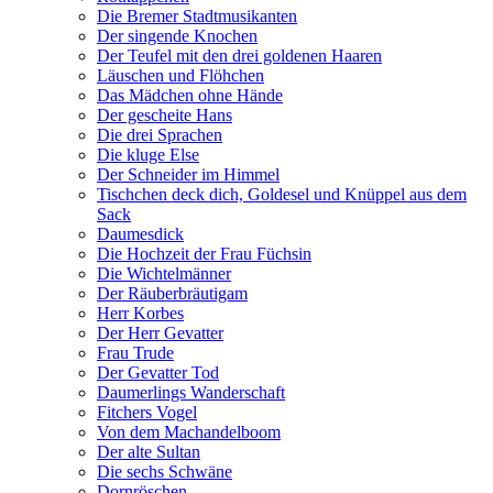
Die Bremer Stadtmusikanten
Der singende Knochen
Der Teufel mit den drei goldenen Haaren
Läuschen und Flöhchen
Das Mädchen ohne Hände
Der gescheite Hans
Die drei Sprachen
Die kluge Else
Der Schneider im Himmel
Tischchen deck dich, Goldesel und Knüppel aus dem
Sack
Daumesdick
Die Hochzeit der Frau Füchsin
Die Wichtelmänner
Der Räuberbräutigam
Herr Korbes
Der Herr Gevatter
Frau Trude
Der Gevatter Tod
Daumerlings Wanderschaft
Fitchers Vogel
Von dem Machandelboom
Der alte Sultan
Die sechs Schwäne
Dornröschen