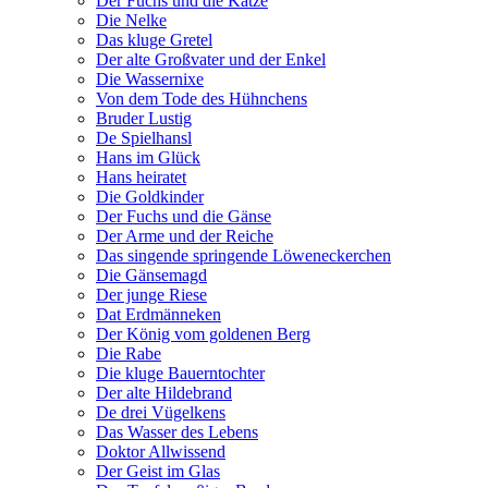
Der Fuchs und die Katze
Die Nelke
Das kluge Gretel
Der alte Großvater und der Enkel
Die Wassernixe
Von dem Tode des Hühnchens
Bruder Lustig
De Spielhansl
Hans im Glück
Hans heiratet
Die Goldkinder
Der Fuchs und die Gänse
Der Arme und der Reiche
Das singende springende Löweneckerchen
Die Gänsemagd
Der junge Riese
Dat Erdmänneken
Der König vom goldenen Berg
Die Rabe
Die kluge Bauerntochter
Der alte Hildebrand
De drei Vügelkens
Das Wasser des Lebens
Doktor Allwissend
Der Geist im Glas