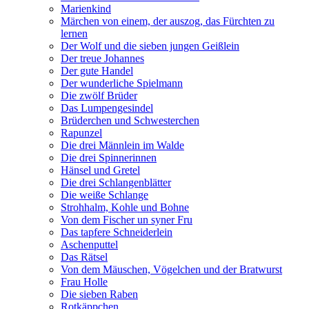
Marienkind
Märchen von einem, der auszog, das Fürchten zu
lernen
Der Wolf und die sieben jungen Geißlein
Der treue Johannes
Der gute Handel
Der wunderliche Spielmann
Die zwölf Brüder
Das Lumpengesindel
Brüderchen und Schwesterchen
Rapunzel
Die drei Männlein im Walde
Die drei Spinnerinnen
Hänsel und Gretel
Die drei Schlangenblätter
Die weiße Schlange
Strohhalm, Kohle und Bohne
Von dem Fischer un syner Fru
Das tapfere Schneiderlein
Aschenputtel
Das Rätsel
Von dem Mäuschen, Vögelchen und der Bratwurst
Frau Holle
Die sieben Raben
Rotkäppchen