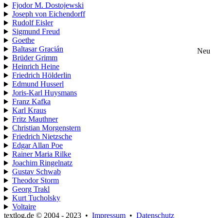
Fjodor M. Dostojewski
Joseph von Eichendorff
Rudolf Eisler
Sigmund Freud
Goethe
Baltasar Gracián
Neu
Brüder Grimm
Heinrich Heine
Friedrich Hölderlin
Edmund Husserl
Joris-Karl Huysmans
Franz Kafka
Karl Kraus
Fritz Mauthner
Christian Morgenstern
Friedrich Nietzsche
Edgar Allan Poe
Rainer Maria Rilke
Joachim Ringelnatz
Gustav Schwab
Theodor Storm
Georg Trakl
Kurt Tucholsky
Voltaire
textlog.de © 2004 - 2023
•
Impressum
•
Datenschutz