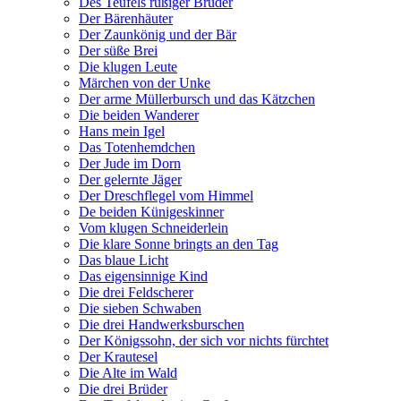
Des Teufels rußiger Bruder
Der Bärenhäuter
Der Zaunkönig und der Bär
Der süße Brei
Die klugen Leute
Märchen von der Unke
Der arme Müllerbursch und das Kätzchen
Die beiden Wanderer
Hans mein Igel
Das Totenhemdchen
Der Jude im Dorn
Der gelernte Jäger
Der Dreschflegel vom Himmel
De beiden Künigeskinner
Vom klugen Schneiderlein
Die klare Sonne bringts an den Tag
Das blaue Licht
Das eigensinnige Kind
Die drei Feldscherer
Die sieben Schwaben
Die drei Handwerksburschen
Der Königssohn, der sich vor nichts fürchtet
Der Krautesel
Die Alte im Wald
Die drei Brüder