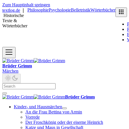
Zum Hauptinhalt springen
Philosophie
Psychologie
Belletristik
Wörterbücher
textlog.de
❘
Historische
Texte &
P
Wörterbücher
P
B
Brüder Grimm
Märchen
Brüder Grimm
Kinder- und Hausmärchen
An die Frau Bettina von Armin
Vorrede
Der Froschkönig oder der eiserne Heinrich
Katze und Maus in Gesellschaft