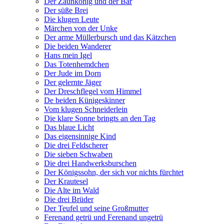
Der Zaunkönig und der Bär
Der süße Brei
Die klugen Leute
Märchen von der Unke
Der arme Müllerbursch und das Kätzchen
Die beiden Wanderer
Hans mein Igel
Das Totenhemdchen
Der Jude im Dorn
Der gelernte Jäger
Der Dreschflegel vom Himmel
De beiden Künigeskinner
Vom klugen Schneiderlein
Die klare Sonne bringts an den Tag
Das blaue Licht
Das eigensinnige Kind
Die drei Feldscherer
Die sieben Schwaben
Die drei Handwerksburschen
Der Königssohn, der sich vor nichts fürchtet
Der Krautesel
Die Alte im Wald
Die drei Brüder
Der Teufel und seine Großmutter
Ferenand getrü und Ferenand ungetrü