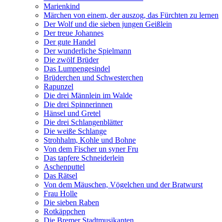
Marienkind
Märchen von einem, der auszog, das Fürchten zu lernen
Der Wolf und die sieben jungen Geißlein
Der treue Johannes
Der gute Handel
Der wunderliche Spielmann
Die zwölf Brüder
Das Lumpengesindel
Brüderchen und Schwesterchen
Rapunzel
Die drei Männlein im Walde
Die drei Spinnerinnen
Hänsel und Gretel
Die drei Schlangenblätter
Die weiße Schlange
Strohhalm, Kohle und Bohne
Von dem Fischer un syner Fru
Das tapfere Schneiderlein
Aschenputtel
Das Rätsel
Von dem Mäuschen, Vögelchen und der Bratwurst
Frau Holle
Die sieben Raben
Rotkäppchen
Die Bremer Stadtmusikanten