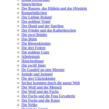
Sneewittchen
Der Ranzen, das Hütlein und das Hörnlein
Rumpelstilzchen
Der Liebste Roland
Der goldene Vogel
Der Hund und der Sperling
Der Frieder und das Katherlieschen
Die zwei Brüder
Das Bürle
Die Bienenkönigin
Die drei Federn
Die goldene Gans
Allerleirauh
Häsichenbraut
Die zwölf Jäger
De Gaudeif un sien Meester
Jorinde und Joringel
Die drei Glückskinder
Sechse kommen durch die ganze Welt
Der Wolf und der Mensch
Der Wolf und der Fuchs
Der Fuchs und die Frau Gevatterin
Der Fuchs und die Katze
Die Nelke