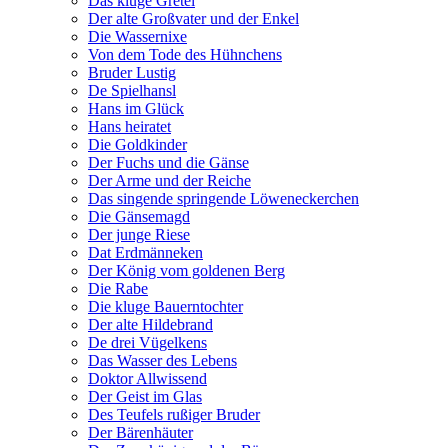
Das kluge Gretel
Der alte Großvater und der Enkel
Die Wassernixe
Von dem Tode des Hühnchens
Bruder Lustig
De Spielhansl
Hans im Glück
Hans heiratet
Die Goldkinder
Der Fuchs und die Gänse
Der Arme und der Reiche
Das singende springende Löweneckerchen
Die Gänsemagd
Der junge Riese
Dat Erdmänneken
Der König vom goldenen Berg
Die Rabe
Die kluge Bauerntochter
Der alte Hildebrand
De drei Vügelkens
Das Wasser des Lebens
Doktor Allwissend
Der Geist im Glas
Des Teufels rußiger Bruder
Der Bärenhäuter