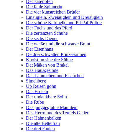
Der Eisenofen
Die faule Spinnerin
Die vier kunstreichen Brüder
Einäuglein, Zweiäuglein und Dreiäuglein
Die schöne Katrinelje und Pif Paf Poltrie
Der Fuchs und das Pferd
Die zertanzten Schuhe
Die sechs Diener
Die weiße und die schwarze Braut
Der Eisenhans
De drei schwatten Prinzessinnen
Knoist un sine dre Sühne
Dat Mäken von Brakel
Das Hausgesinde
Das Lämmchen und Fischchen
Simeliberg
Up Reisen gohn
Das Eselein
Der undankbare Sohn
Die Rübe
Das junggeglühte Männlein
Des Herrn und des Teufels Getier
Der Hahnenbalken
Die alte Bettelfrau
Die drei Faulen