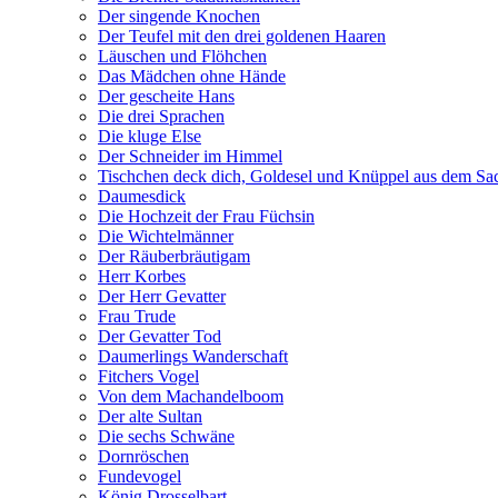
Der singende Knochen
Der Teufel mit den drei goldenen Haaren
Läuschen und Flöhchen
Das Mädchen ohne Hände
Der gescheite Hans
Die drei Sprachen
Die kluge Else
Der Schneider im Himmel
Tischchen deck dich, Goldesel und Knüppel aus dem Sa
Daumesdick
Die Hochzeit der Frau Füchsin
Die Wichtelmänner
Der Räuberbräutigam
Herr Korbes
Der Herr Gevatter
Frau Trude
Der Gevatter Tod
Daumerlings Wanderschaft
Fitchers Vogel
Von dem Machandelboom
Der alte Sultan
Die sechs Schwäne
Dornröschen
Fundevogel
König Drosselbart