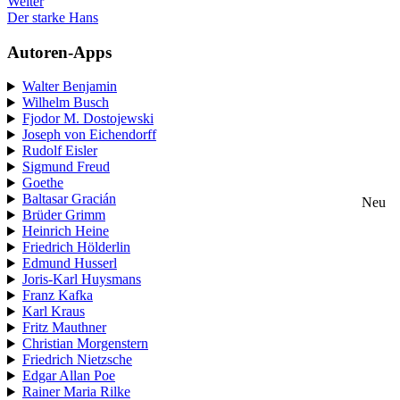
Weiter
Der starke Hans
Autoren-Apps
Walter Benjamin
Wilhelm Busch
Fjodor M. Dostojewski
Joseph von Eichendorff
Rudolf Eisler
Sigmund Freud
Goethe
Baltasar Gracián
Neu
Brüder Grimm
Heinrich Heine
Friedrich Hölderlin
Edmund Husserl
Joris-Karl Huysmans
Franz Kafka
Karl Kraus
Fritz Mauthner
Christian Morgenstern
Friedrich Nietzsche
Edgar Allan Poe
Rainer Maria Rilke