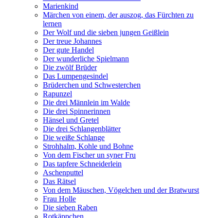
Marienkind
Märchen von einem, der auszog, das Fürchten zu
lernen
Der Wolf und die sieben jungen Geißlein
Der treue Johannes
Der gute Handel
Der wunderliche Spielmann
Die zwölf Brüder
Das Lumpengesindel
Brüderchen und Schwesterchen
Rapunzel
Die drei Männlein im Walde
Die drei Spinnerinnen
Hänsel und Gretel
Die drei Schlangenblätter
Die weiße Schlange
Strohhalm, Kohle und Bohne
Von dem Fischer un syner Fru
Das tapfere Schneiderlein
Aschenputtel
Das Rätsel
Von dem Mäuschen, Vögelchen und der Bratwurst
Frau Holle
Die sieben Raben
Rotkäppchen