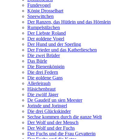
Fundevogel
König Drosselbart
Sneewittchen
Der Ranzen, das Hütlein und das Hörnlein
Rumpelstilzchen
Der Liebste Roland
Der goldene Vogel
Der Hund und der Sperling
Der Frieder und das Katherlieschen
Die zwei Brüder
Das Bürle
Die Bienenkönigin
Die drei Federn
Die goldene Gans
Allerleirauh
Häsichenbraut
Die zwölf Jäger
De Gaudeif un sien Meester
Jorinde und Joringel
Die drei Glückskinder
Sechse kommen durch die ganze Welt
Der Wolf und der Mensch
Der Wolf und der Fuchs
Der Fuchs und die Frau Gevatterin