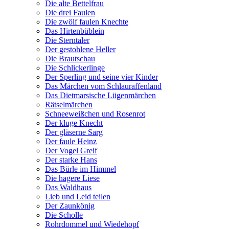
Die alte Bettelfrau
Die drei Faulen
Die zwölf faulen Knechte
Das Hirtenbüblein
Die Sterntaler
Der gestohlene Heller
Die Brautschau
Die Schlickerlinge
Der Sperling und seine vier Kinder
Das Märchen vom Schlauraffenland
Das Dietmarsische Lügenmärchen
Rätselmärchen
Schneeweißchen und Rosenrot
Der kluge Knecht
Der gläserne Sarg
Der faule Heinz
Der Vogel Greif
Der starke Hans
Das Bürle im Himmel
Die hagere Liese
Das Waldhaus
Lieb und Leid teilen
Der Zaunkönig
Die Scholle
Rohrdommel und Wiedehopf