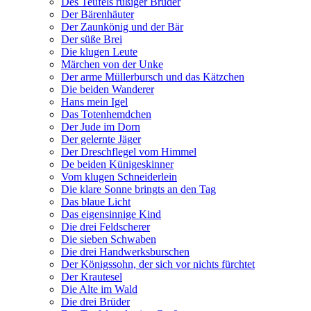
Des Teufels rußiger Bruder
Der Bärenhäuter
Der Zaunkönig und der Bär
Der süße Brei
Die klugen Leute
Märchen von der Unke
Der arme Müllerbursch und das Kätzchen
Die beiden Wanderer
Hans mein Igel
Das Totenhemdchen
Der Jude im Dorn
Der gelernte Jäger
Der Dreschflegel vom Himmel
De beiden Künigeskinner
Vom klugen Schneiderlein
Die klare Sonne bringts an den Tag
Das blaue Licht
Das eigensinnige Kind
Die drei Feldscherer
Die sieben Schwaben
Die drei Handwerksburschen
Der Königssohn, der sich vor nichts fürchtet
Der Krautesel
Die Alte im Wald
Die drei Brüder