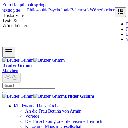
Zum Hauptinhalt springen
Philosophie
Psychologie
Belletristik
Wörterbücher
textlog.de
❘
Historische
Texte &
P
Wörterbücher
P
B
Brüder Grimm
Märchen
Brüder Grimm
Kinder- und Hausmärchen
An die Frau Bettina von Armin
Vorrede
Der Froschkönig oder der eiserne Heinrich
Katze und Maus in Gesellschaft