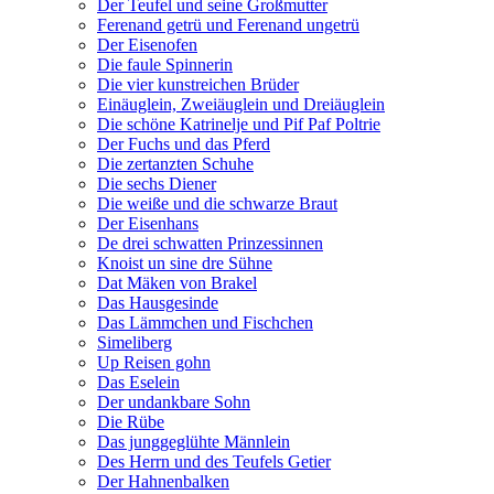
Der Teufel und seine Großmutter
Ferenand getrü und Ferenand ungetrü
Der Eisenofen
Die faule Spinnerin
Die vier kunstreichen Brüder
Einäuglein, Zweiäuglein und Dreiäuglein
Die schöne Katrinelje und Pif Paf Poltrie
Der Fuchs und das Pferd
Die zertanzten Schuhe
Die sechs Diener
Die weiße und die schwarze Braut
Der Eisenhans
De drei schwatten Prinzessinnen
Knoist un sine dre Sühne
Dat Mäken von Brakel
Das Hausgesinde
Das Lämmchen und Fischchen
Simeliberg
Up Reisen gohn
Das Eselein
Der undankbare Sohn
Die Rübe
Das junggeglühte Männlein
Des Herrn und des Teufels Getier
Der Hahnenbalken