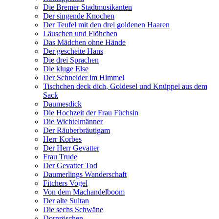
Die Bremer Stadtmusikanten
Der singende Knochen
Der Teufel mit den drei goldenen Haaren
Läuschen und Flöhchen
Das Mädchen ohne Hände
Der gescheite Hans
Die drei Sprachen
Die kluge Else
Der Schneider im Himmel
Tischchen deck dich, Goldesel und Knüppel aus dem
Sack
Daumesdick
Die Hochzeit der Frau Füchsin
Die Wichtelmänner
Der Räuberbräutigam
Herr Korbes
Der Herr Gevatter
Frau Trude
Der Gevatter Tod
Daumerlings Wanderschaft
Fitchers Vogel
Von dem Machandelboom
Der alte Sultan
Die sechs Schwäne
Dornröschen