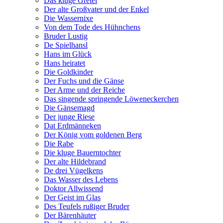
Das kluge Gretel
Der alte Großvater und der Enkel
Die Wassernixe
Von dem Tode des Hühnchens
Bruder Lustig
De Spielhansl
Hans im Glück
Hans heiratet
Die Goldkinder
Der Fuchs und die Gänse
Der Arme und der Reiche
Das singende springende Löweneckerchen
Die Gänsemagd
Der junge Riese
Dat Erdmänneken
Der König vom goldenen Berg
Die Rabe
Die kluge Bauerntochter
Der alte Hildebrand
De drei Vügelkens
Das Wasser des Lebens
Doktor Allwissend
Der Geist im Glas
Des Teufels rußiger Bruder
Der Bärenhäuter