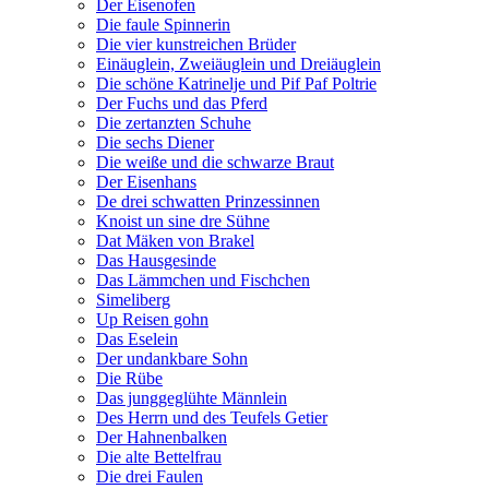
Der Eisenofen
Die faule Spinnerin
Die vier kunstreichen Brüder
Einäuglein, Zweiäuglein und Dreiäuglein
Die schöne Katrinelje und Pif Paf Poltrie
Der Fuchs und das Pferd
Die zertanzten Schuhe
Die sechs Diener
Die weiße und die schwarze Braut
Der Eisenhans
De drei schwatten Prinzessinnen
Knoist un sine dre Sühne
Dat Mäken von Brakel
Das Hausgesinde
Das Lämmchen und Fischchen
Simeliberg
Up Reisen gohn
Das Eselein
Der undankbare Sohn
Die Rübe
Das junggeglühte Männlein
Des Herrn und des Teufels Getier
Der Hahnenbalken
Die alte Bettelfrau
Die drei Faulen