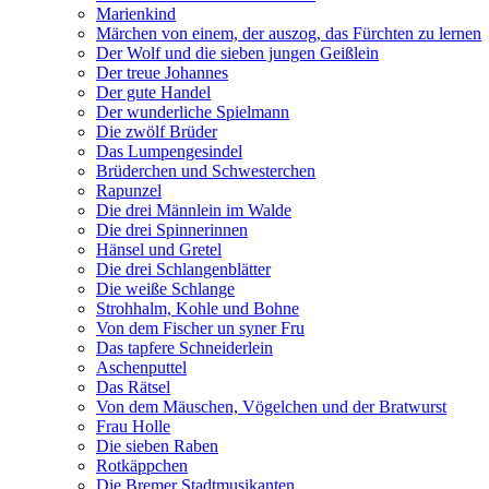
Marienkind
Märchen von einem, der auszog, das Fürchten zu lernen
Der Wolf und die sieben jungen Geißlein
Der treue Johannes
Der gute Handel
Der wunderliche Spielmann
Die zwölf Brüder
Das Lumpengesindel
Brüderchen und Schwesterchen
Rapunzel
Die drei Männlein im Walde
Die drei Spinnerinnen
Hänsel und Gretel
Die drei Schlangenblätter
Die weiße Schlange
Strohhalm, Kohle und Bohne
Von dem Fischer un syner Fru
Das tapfere Schneiderlein
Aschenputtel
Das Rätsel
Von dem Mäuschen, Vögelchen und der Bratwurst
Frau Holle
Die sieben Raben
Rotkäppchen
Die Bremer Stadtmusikanten