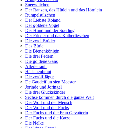
Sneewittchen
Der Ranzen, das Hütlein und das Hörnlein
Rumpelstilzchen
Der Liebste Roland
Der goldene Vogel
Der Hund und der Sperling
Der Frieder und das Katherlieschen
Die zwei Brüder
Das Bürle
Die Bienenkönigin
Die drei Federn
Die goldene Gans
Allerleirauh
Häsichenbraut
Die zwölf Jäger
De Gaudeif un sien Meester
Jorinde und Joringel
Die drei Glückskinder
Sechse kommen durch die ganze Welt
Der Wolf und der Mensch
Der Wolf und der Fuchs
Der Fuchs und die Frau Gevatterin
Der Fuchs und die Katze
Die Nelke