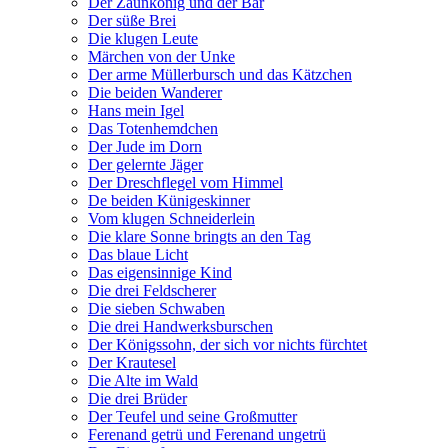
Der Zaunkönig und der Bär
Der süße Brei
Die klugen Leute
Märchen von der Unke
Der arme Müllerbursch und das Kätzchen
Die beiden Wanderer
Hans mein Igel
Das Totenhemdchen
Der Jude im Dorn
Der gelernte Jäger
Der Dreschflegel vom Himmel
De beiden Künigeskinner
Vom klugen Schneiderlein
Die klare Sonne bringts an den Tag
Das blaue Licht
Das eigensinnige Kind
Die drei Feldscherer
Die sieben Schwaben
Die drei Handwerksburschen
Der Königssohn, der sich vor nichts fürchtet
Der Krautesel
Die Alte im Wald
Die drei Brüder
Der Teufel und seine Großmutter
Ferenand getrü und Ferenand ungetrü