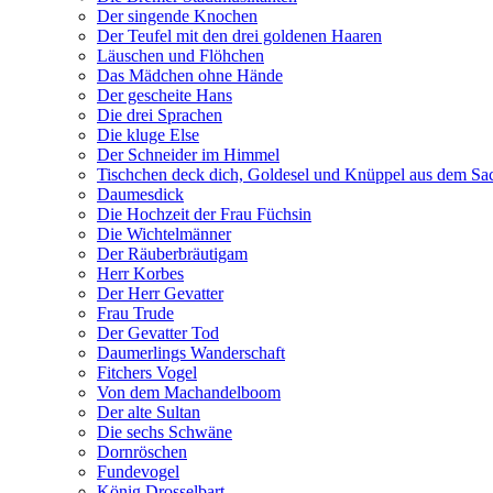
Der singende Knochen
Der Teufel mit den drei goldenen Haaren
Läuschen und Flöhchen
Das Mädchen ohne Hände
Der gescheite Hans
Die drei Sprachen
Die kluge Else
Der Schneider im Himmel
Tischchen deck dich, Goldesel und Knüppel aus dem Sa
Daumesdick
Die Hochzeit der Frau Füchsin
Die Wichtelmänner
Der Räuberbräutigam
Herr Korbes
Der Herr Gevatter
Frau Trude
Der Gevatter Tod
Daumerlings Wanderschaft
Fitchers Vogel
Von dem Machandelboom
Der alte Sultan
Die sechs Schwäne
Dornröschen
Fundevogel
König Drosselbart