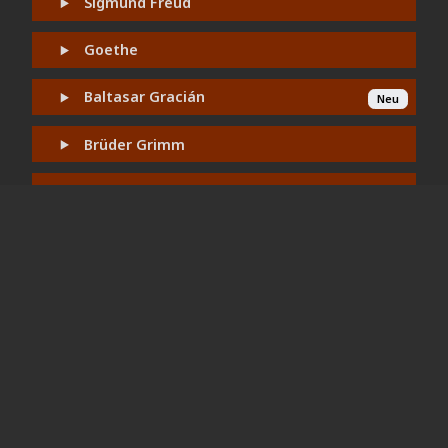
Sigmund Freud
Goethe
Baltasar Gracián
Neu
Brüder Grimm
Heinrich Heine
Friedrich Hölderlin
Edmund Husserl
Joris-Karl Huysmans
Franz Kafka
Karl Kraus