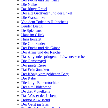
Der Fuchs und die Katze
Die Nelke
Das kluge Gretel
Der alte Großvater und der Enkel
Die Wassernixe
Von dem Tode des Hühnchens
Bruder Lustig
De Spielhansl
Hans im Glück
Hans heiratet
Die Goldkinder
Der Fuchs und die Gänse
Der Arme und der Reiche
Das singende springende Löweneckerchen
Die Gänsemagd
Der junge Riese
Dat Erdmänneken
Der König vom goldenen Berg
Die Rabe
Die kluge Bauerntochter
Der alte Hildebrand
De drei Vügelkens
Das Wasser des Lebens
Doktor Allwissend
Der Geist im Glas