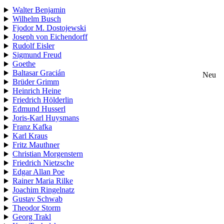
Walter Benjamin
Wilhelm Busch
Fjodor M. Dostojewski
Joseph von Eichendorff
Rudolf Eisler
Sigmund Freud
Goethe
Baltasar Gracián
Neu
Brüder Grimm
Heinrich Heine
Friedrich Hölderlin
Edmund Husserl
Joris-Karl Huysmans
Franz Kafka
Karl Kraus
Fritz Mauthner
Christian Morgenstern
Friedrich Nietzsche
Edgar Allan Poe
Rainer Maria Rilke
Joachim Ringelnatz
Gustav Schwab
Theodor Storm
Georg Trakl