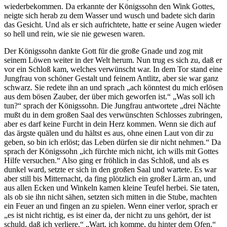
wiederbekommen. Da erkannte der Königssohn den Wink Gottes,
neigte sich herab zu dem Wasser und wusch und badete sich darin
das Gesicht. Und als er sich aufrichtete, hatte er seine Augen wieder
so hell und rein, wie sie nie gewesen waren.
Der Königssohn dankte Gott für die große Gnade und zog mit
seinem Löwen weiter in der Welt herum. Nun trug es sich zu, daß er
vor ein Schloß kam, welches verwünscht war. In dem Tor stand eine
Jungfrau von schöner Gestalt und feinem Antlitz, aber sie war ganz
schwarz. Sie redete ihn an und sprach „ach könntest du mich erlösen
aus dem bösen Zauber, der über mich geworfen ist.“ „Was soll ich
tun?“ sprach der Königssohn. Die Jungfrau antwortete „drei Nächte
mußt du in dem großen Saal des verwünschten Schlosses zubringen,
aber es darf keine Furcht in dein Herz kommen. Wenn sie dich auf
das ärgste quälen und du hältst es aus, ohne einen Laut von dir zu
geben, so bin ich erlöst; das Leben dürfen sie dir nicht nehmen.“ Da
sprach der Königssohn „ich fürchte mich nicht, ich wills mit Gottes
Hilfe versuchen.“ Also ging er fröhlich in das Schloß, und als es
dunkel ward, setzte er sich in den großen Saal und wartete. Es war
aber still bis Mitternacht, da fing plötzlich ein großer Lärm an, und
aus allen Ecken und Winkeln kamen kleine Teufel herbei. Sie taten,
als ob sie ihn nicht sähen, setzten sich mitten in die Stube, machten
ein Feuer an und fingen an zu spielen. Wenn einer verlor, sprach er
„es ist nicht richtig, es ist einer da, der nicht zu uns gehört, der ist
schuld, daß ich verliere.“ „Wart, ich komme, du hinter dem Ofen,“