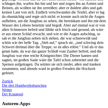
schlugen ihn, warfen ihn hin und her und zogen ihn an Armen und
Beinen, als wollten sie ihn zerreißen: aber er duldete alles und gab
keinen Laut von sich. Endlich verschwanden die Teufel, aber er lag
da ohnmächtig und regte sich nicht: er konnte auch nicht die Augen
aufheben, um die Jungfrau zu sehen, die hereinkam und ihn mit dem
Wasser des Lebens benetzte und begoß. Aber auf einmal war er von
allen Schmerzen befreit und fühlte sich frisch und gesund, als wäre
er aus einem Schlaf erwacht, und wie er die Augen aufschlug, so
sah er die Jungfrau neben sich stehen, die war schneeweiß und
schön wie der helle Tag. „Steh auf,“ sprach sie, „und schwing dein
Schwert dreimal über die Treppe, so ist alles erlöst.“ Und als er das
getan hatte, da war das ganze Schloß vom Zauber befreit, und die
Jungfrau war eine reiche Königstochter. Die Diener kamen und
sagten, im großen Saale wäre die Tafel schon zubereitet und die
Speisen aufgetragen. Da setzten sie sich nieder, aßen und tranken
zusammen, und abends ward in großen Freuden die Hochzeit
gefeiert.
Zurück
Die drei Handwerksburschen
Weiter
Der Krautesel
Autoren-Apps