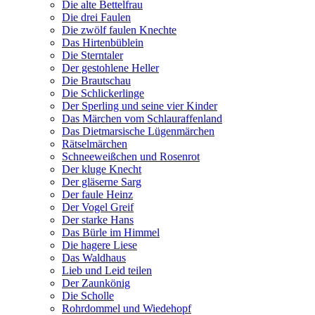
Die alte Bettelfrau
Die drei Faulen
Die zwölf faulen Knechte
Das Hirtenbüblein
Die Sterntaler
Der gestohlene Heller
Die Brautschau
Die Schlickerlinge
Der Sperling und seine vier Kinder
Das Märchen vom Schlauraffenland
Das Dietmarsische Lügenmärchen
Rätselmärchen
Schneeweißchen und Rosenrot
Der kluge Knecht
Der gläserne Sarg
Der faule Heinz
Der Vogel Greif
Der starke Hans
Das Bürle im Himmel
Die hagere Liese
Das Waldhaus
Lieb und Leid teilen
Der Zaunkönig
Die Scholle
Rohrdommel und Wiedehopf