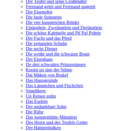
Der Teufel und seine Großmutter
Ferenand getrü und Ferenand ungetrü
Der Eisenofen
Die faule Spinnerin
Die vier kunstreichen Brüder
Einäuglein, Zweiäuglein und Dreiäuglein
Die schöne Katrinelje und Pif Paf Poltrie
Der Fuchs und das Pferd
Die zertanzten Schuhe
Die sechs Diener
Die weiße und die schwarze Braut
Der Eisenhans
De drei schwatten Prinzessinnen
Knoist un sine dre Sühne
Dat Mäken von Brakel
Das Hausgesinde
Das Lämmchen und Fischchen
Simeliberg
Up Reisen gohn
Das Eselein
Der undankbare Sohn
Die Rübe
Das junggeglühte Männlein
Des Herrn und des Teufels Getier
Der Hahnenbalken