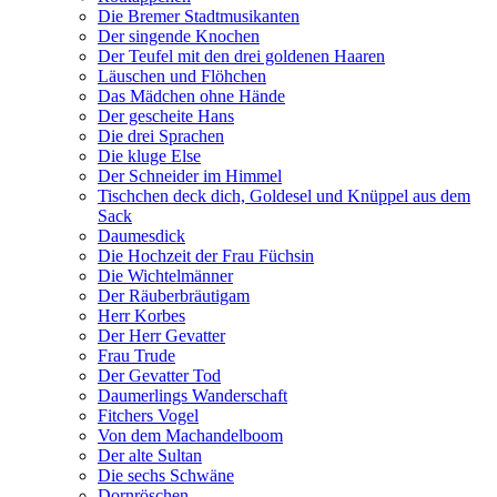
Die Bremer Stadtmusikanten
Der singende Knochen
Der Teufel mit den drei goldenen Haaren
Läuschen und Flöhchen
Das Mädchen ohne Hände
Der gescheite Hans
Die drei Sprachen
Die kluge Else
Der Schneider im Himmel
Tischchen deck dich, Goldesel und Knüppel aus dem
Sack
Daumesdick
Die Hochzeit der Frau Füchsin
Die Wichtelmänner
Der Räuberbräutigam
Herr Korbes
Der Herr Gevatter
Frau Trude
Der Gevatter Tod
Daumerlings Wanderschaft
Fitchers Vogel
Von dem Machandelboom
Der alte Sultan
Die sechs Schwäne
Dornröschen