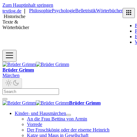
Zum Hauptinhalt springen
Philosophie
Psychologie
Belletristik
Wörterbücher
textlog.de
❘
Historische
Texte &
P
Wörterbücher
P
B
Brüder Grimm
Märchen
Brüder Grimm
Kinder- und Hausmärchen
An die Frau Bettina von Armin
Vorrede
Der Froschkönig oder der eiserne Heinrich
Katze und Maus in Gesellschaft