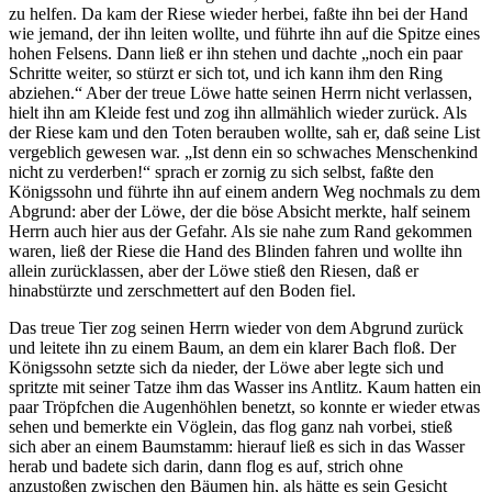
zu helfen. Da kam der Riese wieder herbei, faßte ihn bei der Hand
wie jemand, der ihn leiten wollte, und führte ihn auf die Spitze eines
hohen Felsens. Dann ließ er ihn stehen und dachte „noch ein paar
Schritte weiter, so stürzt er sich tot, und ich kann ihm den Ring
abziehen.“ Aber der treue Löwe hatte seinen Herrn nicht verlassen,
hielt ihn am Kleide fest und zog ihn allmählich wieder zurück. Als
der Riese kam und den Toten berauben wollte, sah er, daß seine List
vergeblich gewesen war. „Ist denn ein so schwaches Menschenkind
nicht zu verderben!“ sprach er zornig zu sich selbst, faßte den
Königssohn und führte ihn auf einem andern Weg nochmals zu dem
Abgrund: aber der Löwe, der die böse Absicht merkte, half seinem
Herrn auch hier aus der Gefahr. Als sie nahe zum Rand gekommen
waren, ließ der Riese die Hand des Blinden fahren und wollte ihn
allein zurücklassen, aber der Löwe stieß den Riesen, daß er
hinabstürzte und zerschmettert auf den Boden fiel.
Das treue Tier zog seinen Herrn wieder von dem Abgrund zurück
und leitete ihn zu einem Baum, an dem ein klarer Bach floß. Der
Königssohn setzte sich da nieder, der Löwe aber legte sich und
spritzte mit seiner Tatze ihm das Wasser ins Antlitz. Kaum hatten ein
paar Tröpfchen die Augenhöhlen benetzt, so konnte er wieder etwas
sehen und bemerkte ein Vöglein, das flog ganz nah vorbei, stieß
sich aber an einem Baumstamm: hierauf ließ es sich in das Wasser
herab und badete sich darin, dann flog es auf, strich ohne
anzustoßen zwischen den Bäumen hin, als hätte es sein Gesicht