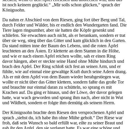
ist noch keinem geglückt.“ „Mir solls schon glücken,“ sprach der
Königssohn.
Da nahm er Abschied von dem Riesen, ging fort über Berg und Tal,
durch Felder und Wälder, bis er endlich den Wundergarten fand. Die
Tiere lagen ringsumher, aber sie hatten die Köpfe gesenkt und
schliefen. Sie erwachten auch nicht, als er herankam, sondern er trat
über sie weg, stieg über das Gitter und kam glücklich in den Garten.
Da stand mitten inne der Baum des Lebens, und die roten Äpfel
leuchteten an den Ästen. Er kletterte an dem Stamm in die Höhe,
und wie er nach einem Apfel reichen wollte, sah er einen Ring
davor hängen, aber er steckte seine Hand ohne Mühe hindurch und
brach den Apfel. Der Ring schloß sich fest an seinen Arm, und er
fühlte, wie auf einmal eine gewaltige Kraft durch seine Adern drang.
Als er mit dem Apfel von dem Baum wieder herabgestiegen war,
wollte er nicht über das Gitter klettern, sondern faßte das große Tor
und brauchte nur einmal daran zu schütteln, so sprang es mit
Krachen auf. Da ging er hinaus, und der Löwe, der davor gelegen
hatte, war wach geworden und sprang ihm nach, aber nicht in Wut
und Wildheit, sondern er folgte ihm demütig als seinem Herrn.
Der Königssohn brachte dem Riesen den versprochenen Apfel und
sprach „siehst du, ich habe ihn ohne Mühe geholt.“ Der Riese war
froh, daß sein Wunsch so bald erfüllt war, eilte zu seiner Braut und
gab ihr den Apfel, den sie verlangt hatte. Es war eine schöne und