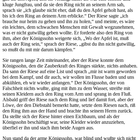
kluge Jungfrau, und da sie den Ring nicht an seinem Arm sah,
sprach sie „ich glaube nicht eher, daß du den Apfel geholt hast, als
bis ich den Ring an deinem Arm erblicke.“ Der Riese sagte „ich
brauche nur heim zu gehen und ihn zu holen,“ und meinte, es wäre
ein leichtes, dem schwachen Menschen mit Gewalt wegzunehmen,
was er nicht gutwillig geben wollte. Er forderte also den Ring von
ihm, aber der Königssohn weigerte sich, „Wo der Apfel ist, muß
auch der Ring sein,“ sprach der Riese, „gibst du ihn nicht gutwillig,
so mußt du mit mir darum kämpfen.“
Sie rangen lange Zeit miteinander, aber der Riese konnte dem
Königssohn, den die Zauberkraft des Ringes stärkte, nichts anhaben.
Da sann der Riese auf eine List und sprach „mir ist warm geworden
bei dem Kampf, und dir auch, wir wollen im Flusse baden und uns
abkühlen, eh wir wieder anfangen.“ Der Königssohn, der von
Falschheit nichts wußte, ging mit ihm zu dem Wasser, streifte mit
seinen Kleidern auch den Ring vom Arm und sprang in den Fluß.
Alsbald griff der Riese nach dem Ring und lief damit fort, aber der
Löwe, der den Diebstahl bemerkt hatte, setzte dem Riesen nach, riß
den Ring ihm aus der Hand und brachte ihn seinem Herrn zurück.
Da stellte sich der Riese hinter einen Eichbaum, und als der
Königssohn beschäftigt war, seine Kleider wieder anzuziehen,
überfiel er ihn und stach ihm beide Augen aus.
Nun stand da der arme Königssohn, war blind und wußte sich nicht