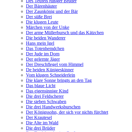
Des Teufels rußiger Bruder
Der Bärenhäuter
Der Zaunkönig und der Bär
Der süße Brei
Die klugen Leute
Märchen von der Unke
Der arme Müllerbursch und das Kätzchen
Die beiden Wanderer
Hans mein Igel
Das Totenhemdchen
Der Jude im Dorn
Der gelernte Jäger
Der Dreschflegel vom Himmel
De beiden Künigeskinner
Vom klugen Schneiderlein
Die klare Sonne bringts an den Tag
Das blaue Licht
Das eigensinnige Kind
Die drei Feldscherer
Die sieben Schwaben
Die drei Handwerksburschen
Der Königssohn, der sich vor nichts fürchtet
Der Krautesel
Die Alte im Wald
Die drei Brüder