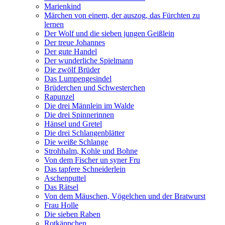
Marienkind
Märchen von einem, der auszog, das Fürchten zu
lernen
Der Wolf und die sieben jungen Geißlein
Der treue Johannes
Der gute Handel
Der wunderliche Spielmann
Die zwölf Brüder
Das Lumpengesindel
Brüderchen und Schwesterchen
Rapunzel
Die drei Männlein im Walde
Die drei Spinnerinnen
Hänsel und Gretel
Die drei Schlangenblätter
Die weiße Schlange
Strohhalm, Kohle und Bohne
Von dem Fischer un syner Fru
Das tapfere Schneiderlein
Aschenputtel
Das Rätsel
Von dem Mäuschen, Vögelchen und der Bratwurst
Frau Holle
Die sieben Raben
Rotkäppchen