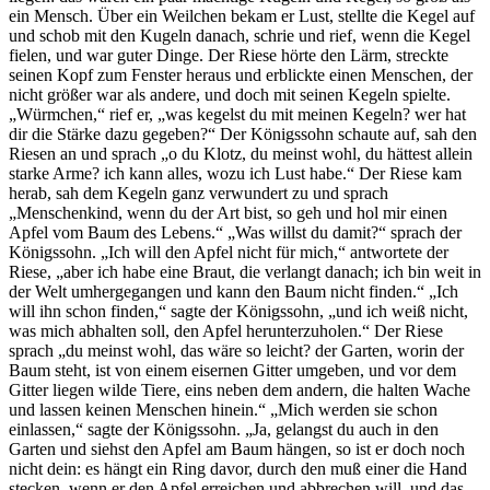
ein Mensch. Über ein Weilchen bekam er Lust, stellte die Kegel auf
und schob mit den Kugeln danach, schrie und rief, wenn die Kegel
fielen, und war guter Dinge. Der Riese hörte den Lärm, streckte
seinen Kopf zum Fenster heraus und erblickte einen Menschen, der
nicht größer war als andere, und doch mit seinen Kegeln spielte.
„Würmchen,“ rief er, „was kegelst du mit meinen Kegeln? wer hat
dir die Stärke dazu gegeben?“ Der Königssohn schaute auf, sah den
Riesen an und sprach „o du Klotz, du meinst wohl, du hättest allein
starke Arme? ich kann alles, wozu ich Lust habe.“ Der Riese kam
herab, sah dem Kegeln ganz verwundert zu und sprach
„Menschenkind, wenn du der Art bist, so geh und hol mir einen
Apfel vom Baum des Lebens.“ „Was willst du damit?“ sprach der
Königssohn. „Ich will den Apfel nicht für mich,“ antwortete der
Riese, „aber ich habe eine Braut, die verlangt danach; ich bin weit in
der Welt umhergegangen und kann den Baum nicht finden.“ „Ich
will ihn schon finden,“ sagte der Königssohn, „und ich weiß nicht,
was mich abhalten soll, den Apfel herunterzuholen.“ Der Riese
sprach „du meinst wohl, das wäre so leicht? der Garten, worin der
Baum steht, ist von einem eisernen Gitter umgeben, und vor dem
Gitter liegen wilde Tiere, eins neben dem andern, die halten Wache
und lassen keinen Menschen hinein.“ „Mich werden sie schon
einlassen,“ sagte der Königssohn. „Ja, gelangst du auch in den
Garten und siehst den Apfel am Baum hängen, so ist er doch noch
nicht dein: es hängt ein Ring davor, durch den muß einer die Hand
stecken, wenn er den Apfel erreichen und abbrechen will, und das