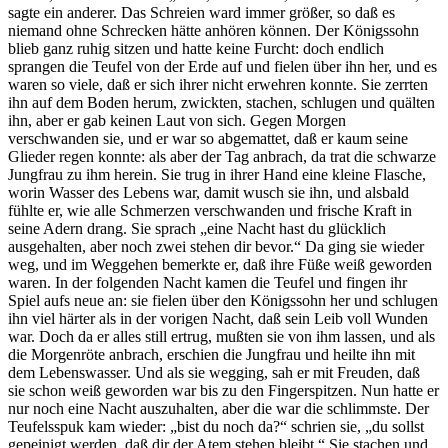
sagte ein anderer. Das Schreien ward immer größer, so daß es
niemand ohne Schrecken hätte anhören können. Der Königssohn
blieb ganz ruhig sitzen und hatte keine Furcht: doch endlich
sprangen die Teufel von der Erde auf und fielen über ihn her, und es
waren so viele, daß er sich ihrer nicht erwehren konnte. Sie zerrten
ihn auf dem Boden herum, zwickten, stachen, schlugen und quälten
ihn, aber er gab keinen Laut von sich. Gegen Morgen
verschwanden sie, und er war so abgemattet, daß er kaum seine
Glieder regen konnte: als aber der Tag anbrach, da trat die schwarze
Jungfrau zu ihm herein. Sie trug in ihrer Hand eine kleine Flasche,
worin Wasser des Lebens war, damit wusch sie ihn, und alsbald
fühlte er, wie alle Schmerzen verschwanden und frische Kraft in
seine Adern drang. Sie sprach „eine Nacht hast du glücklich
ausgehalten, aber noch zwei stehen dir bevor.“ Da ging sie wieder
weg, und im Weggehen bemerkte er, daß ihre Füße weiß geworden
waren. In der folgenden Nacht kamen die Teufel und fingen ihr
Spiel aufs neue an: sie fielen über den Königssohn her und schlugen
ihn viel härter als in der vorigen Nacht, daß sein Leib voll Wunden
war. Doch da er alles still ertrug, mußten sie von ihm lassen, und als
die Morgenröte anbrach, erschien die Jungfrau und heilte ihn mit
dem Lebenswasser. Und als sie wegging, sah er mit Freuden, daß
sie schon weiß geworden war bis zu den Fingerspitzen. Nun hatte er
nur noch eine Nacht auszuhalten, aber die war die schlimmste. Der
Teufelsspuk kam wieder: „bist du noch da?“ schrien sie, „du sollst
gepeinigt werden, daß dir der Atem stehen bleibt.“ Sie stachen und