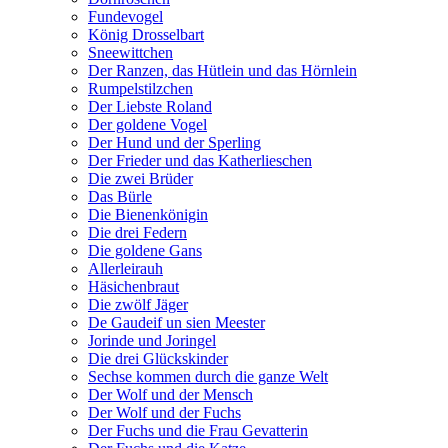
Fundevogel
König Drosselbart
Sneewittchen
Der Ranzen, das Hütlein und das Hörnlein
Rumpelstilzchen
Der Liebste Roland
Der goldene Vogel
Der Hund und der Sperling
Der Frieder und das Katherlieschen
Die zwei Brüder
Das Bürle
Die Bienenkönigin
Die drei Federn
Die goldene Gans
Allerleirauh
Häsichenbraut
Die zwölf Jäger
De Gaudeif un sien Meester
Jorinde und Joringel
Die drei Glückskinder
Sechse kommen durch die ganze Welt
Der Wolf und der Mensch
Der Wolf und der Fuchs
Der Fuchs und die Frau Gevatterin