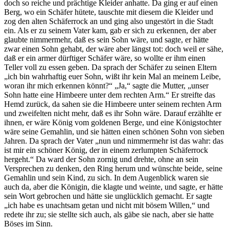
doch so reiche und prächtige Kleider anhatte. Da ging er auf einen
Berg, wo ein Schäfer hütete, tauschte mit diesem die Kleider und
zog den alten Schäferrock an und ging also ungestört in die Stadt
ein. Als er zu seinem Vater kam, gab er sich zu erkennen, der aber
glaubte nimmermehr, daß es sein Sohn wäre, und sagte, er hätte
zwar einen Sohn gehabt, der wäre aber längst tot: doch weil er sähe,
daß er ein armer dürftiger Schäfer wäre, so wollte er ihm einen
Teller voll zu essen geben. Da sprach der Schäfer zu seinen Eltern
„ich bin wahrhaftig euer Sohn, wißt ihr kein Mal an meinem Leibe,
woran ihr mich erkennen könnt?“ „Ja,“ sagte die Mutter, „unser
Sohn hatte eine Himbeere unter dem rechten Arm.“ Er streifte das
Hemd zurück, da sahen sie die Himbeere unter seinem rechten Arm
und zweifelten nicht mehr, daß es ihr Sohn wäre. Darauf erzählte er
ihnen, er wäre König vom goldenen Berge, und eine Königstochter
wäre seine Gemahlin, und sie hätten einen schönen Sohn von sieben
Jahren. Da sprach der Vater „nun und nimmermehr ist das wahr: das
ist mir ein schöner König, der in einem zerlumpten Schäferrock
hergeht.“ Da ward der Sohn zornig und drehte, ohne an sein
Versprechen zu denken, den Ring herum und wünschte beide, seine
Gemahlin und sein Kind, zu sich. In dem Augenblick waren sie
auch da, aber die Königin, die klagte und weinte, und sagte, er hätte
sein Wort gebrochen und hätte sie unglücklich gemacht. Er sagte
„ich habe es unachtsam getan und nicht mit bösem Willen,“ und
redete ihr zu; sie stellte sich auch, als gäbe sie nach, aber sie hatte
Böses im Sinn.