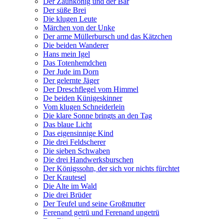
Der Zaunkönig und der Bär
Der süße Brei
Die klugen Leute
Märchen von der Unke
Der arme Müllerbursch und das Kätzchen
Die beiden Wanderer
Hans mein Igel
Das Totenhemdchen
Der Jude im Dorn
Der gelernte Jäger
Der Dreschflegel vom Himmel
De beiden Künigeskinner
Vom klugen Schneiderlein
Die klare Sonne bringts an den Tag
Das blaue Licht
Das eigensinnige Kind
Die drei Feldscherer
Die sieben Schwaben
Die drei Handwerksburschen
Der Königssohn, der sich vor nichts fürchtet
Der Krautesel
Die Alte im Wald
Die drei Brüder
Der Teufel und seine Großmutter
Ferenand getrü und Ferenand ungetrü