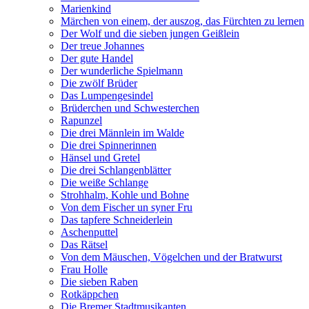
Marienkind
Märchen von einem, der auszog, das Fürchten zu lernen
Der Wolf und die sieben jungen Geißlein
Der treue Johannes
Der gute Handel
Der wunderliche Spielmann
Die zwölf Brüder
Das Lumpengesindel
Brüderchen und Schwesterchen
Rapunzel
Die drei Männlein im Walde
Die drei Spinnerinnen
Hänsel und Gretel
Die drei Schlangenblätter
Die weiße Schlange
Strohhalm, Kohle und Bohne
Von dem Fischer un syner Fru
Das tapfere Schneiderlein
Aschenputtel
Das Rätsel
Von dem Mäuschen, Vögelchen und der Bratwurst
Frau Holle
Die sieben Raben
Rotkäppchen
Die Bremer Stadtmusikanten