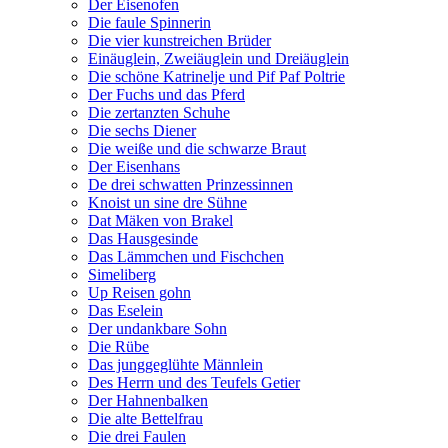
Der Eisenofen
Die faule Spinnerin
Die vier kunstreichen Brüder
Einäuglein, Zweiäuglein und Dreiäuglein
Die schöne Katrinelje und Pif Paf Poltrie
Der Fuchs und das Pferd
Die zertanzten Schuhe
Die sechs Diener
Die weiße und die schwarze Braut
Der Eisenhans
De drei schwatten Prinzessinnen
Knoist un sine dre Sühne
Dat Mäken von Brakel
Das Hausgesinde
Das Lämmchen und Fischchen
Simeliberg
Up Reisen gohn
Das Eselein
Der undankbare Sohn
Die Rübe
Das junggeglühte Männlein
Des Herrn und des Teufels Getier
Der Hahnenbalken
Die alte Bettelfrau
Die drei Faulen