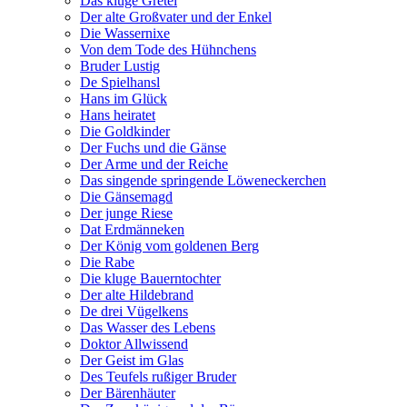
Das kluge Gretel
Der alte Großvater und der Enkel
Die Wassernixe
Von dem Tode des Hühnchens
Bruder Lustig
De Spielhansl
Hans im Glück
Hans heiratet
Die Goldkinder
Der Fuchs und die Gänse
Der Arme und der Reiche
Das singende springende Löweneckerchen
Die Gänsemagd
Der junge Riese
Dat Erdmänneken
Der König vom goldenen Berg
Die Rabe
Die kluge Bauerntochter
Der alte Hildebrand
De drei Vügelkens
Das Wasser des Lebens
Doktor Allwissend
Der Geist im Glas
Des Teufels rußiger Bruder
Der Bärenhäuter