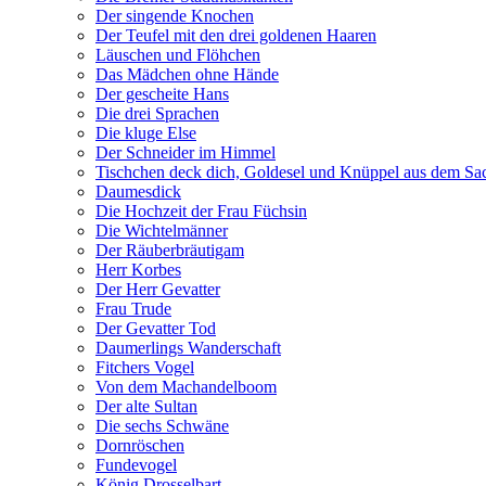
Der singende Knochen
Der Teufel mit den drei goldenen Haaren
Läuschen und Flöhchen
Das Mädchen ohne Hände
Der gescheite Hans
Die drei Sprachen
Die kluge Else
Der Schneider im Himmel
Tischchen deck dich, Goldesel und Knüppel aus dem Sa
Daumesdick
Die Hochzeit der Frau Füchsin
Die Wichtelmänner
Der Räuberbräutigam
Herr Korbes
Der Herr Gevatter
Frau Trude
Der Gevatter Tod
Daumerlings Wanderschaft
Fitchers Vogel
Von dem Machandelboom
Der alte Sultan
Die sechs Schwäne
Dornröschen
Fundevogel
König Drosselbart