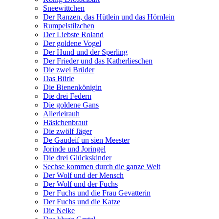
Sneewittchen
Der Ranzen, das Hütlein und das Hörnlein
Rumpelstilzchen
Der Liebste Roland
Der goldene Vogel
Der Hund und der Sperling
Der Frieder und das Katherlieschen
Die zwei Brüder
Das Bürle
Die Bienenkönigin
Die drei Federn
Die goldene Gans
Allerleirauh
Häsichenbraut
Die zwölf Jäger
De Gaudeif un sien Meester
Jorinde und Joringel
Die drei Glückskinder
Sechse kommen durch die ganze Welt
Der Wolf und der Mensch
Der Wolf und der Fuchs
Der Fuchs und die Frau Gevatterin
Der Fuchs und die Katze
Die Nelke