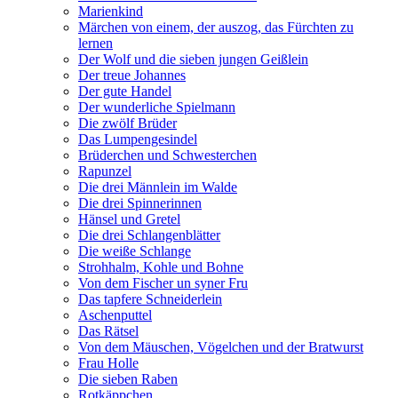
Marienkind
Märchen von einem, der auszog, das Fürchten zu
lernen
Der Wolf und die sieben jungen Geißlein
Der treue Johannes
Der gute Handel
Der wunderliche Spielmann
Die zwölf Brüder
Das Lumpengesindel
Brüderchen und Schwesterchen
Rapunzel
Die drei Männlein im Walde
Die drei Spinnerinnen
Hänsel und Gretel
Die drei Schlangenblätter
Die weiße Schlange
Strohhalm, Kohle und Bohne
Von dem Fischer un syner Fru
Das tapfere Schneiderlein
Aschenputtel
Das Rätsel
Von dem Mäuschen, Vögelchen und der Bratwurst
Frau Holle
Die sieben Raben
Rotkäppchen