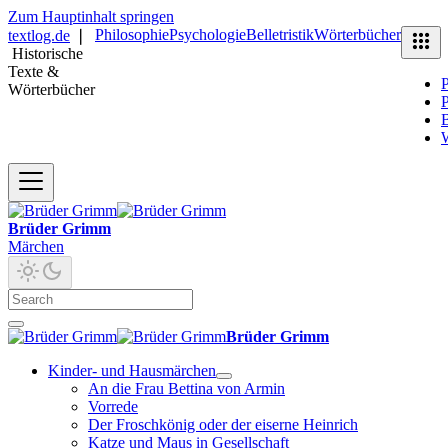
Zum Hauptinhalt springen
Philosophie
Psychologie
Belletristik
Wörterbücher
textlog.de
❘
Historische
Texte &
P
Wörterbücher
P
B
Brüder Grimm
Märchen
Brüder Grimm
Kinder- und Hausmärchen
An die Frau Bettina von Armin
Vorrede
Der Froschkönig oder der eiserne Heinrich
Katze und Maus in Gesellschaft