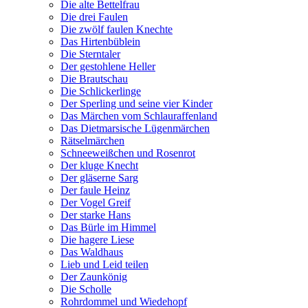
Die alte Bettelfrau
Die drei Faulen
Die zwölf faulen Knechte
Das Hirtenbüblein
Die Sterntaler
Der gestohlene Heller
Die Brautschau
Die Schlickerlinge
Der Sperling und seine vier Kinder
Das Märchen vom Schlauraffenland
Das Dietmarsische Lügenmärchen
Rätselmärchen
Schneeweißchen und Rosenrot
Der kluge Knecht
Der gläserne Sarg
Der faule Heinz
Der Vogel Greif
Der starke Hans
Das Bürle im Himmel
Die hagere Liese
Das Waldhaus
Lieb und Leid teilen
Der Zaunkönig
Die Scholle
Rohrdommel und Wiedehopf