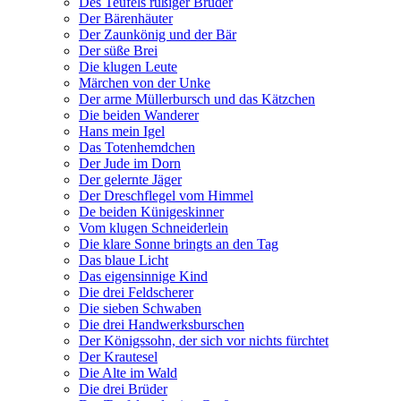
Des Teufels rußiger Bruder
Der Bärenhäuter
Der Zaunkönig und der Bär
Der süße Brei
Die klugen Leute
Märchen von der Unke
Der arme Müllerbursch und das Kätzchen
Die beiden Wanderer
Hans mein Igel
Das Totenhemdchen
Der Jude im Dorn
Der gelernte Jäger
Der Dreschflegel vom Himmel
De beiden Künigeskinner
Vom klugen Schneiderlein
Die klare Sonne bringts an den Tag
Das blaue Licht
Das eigensinnige Kind
Die drei Feldscherer
Die sieben Schwaben
Die drei Handwerksburschen
Der Königssohn, der sich vor nichts fürchtet
Der Krautesel
Die Alte im Wald
Die drei Brüder