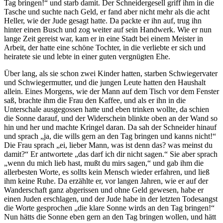
Tag bringen!“ und starb damit. Der Schneidergesell griff ihm in die
Tasche und suchte nach Geld, er fand aber nicht mehr als die acht
Heller, wie der Jude gesagt hatte. Da packte er ihn auf, trug ihn
hinter einen Busch und zog weiter auf sein Handwerk. Wie er nun
lange Zeit gereist war, kam er in eine Stadt bei einem Meister in
Arbeit, der hatte eine schöne Tochter, in die verliebte er sich und
heiratete sie und lebte in einer guten vergnügten Ehe.
Über lang, als sie schon zwei Kinder hatten, starben Schwiegervater
und Schwiegermutter, und die jungen Leute hatten den Haushalt
allein. Eines Morgens, wie der Mann auf dem Tisch vor dem Fenster
saß, brachte ihm die Frau den Kaffee, und als er ihn in die
Unterschale ausgegossen hatte und eben trinken wollte, da schien
die Sonne darauf, und der Widerschein blinkte oben an der Wand so
hin und her und machte Kringel daran. Da sah der Schneider hinauf
und sprach „ja, die wills gern an den Tag bringen und kanns nicht!“
Die Frau sprach „ei, lieber Mann, was ist denn das? was meinst du
damit?“ Er antwortete „das darf ich dir nicht sagen.“ Sie aber sprach
„wenn du mich lieb hast, mußt du mirs sagen,“ und gab ihm die
allerbesten Worte, es sollts kein Mensch wieder erfahren, und ließ
ihm keine Ruhe. Da erzählte er, vor langen Jahren, wie er auf der
Wanderschaft ganz abgerissen und ohne Geld gewesen, habe er
einen Juden erschlagen, und der Jude habe in der letzten Todesangst
die Worte gesprochen „die klare Sonne wirds an den Tag bringen!“
Nun hätts die Sonne eben gern an den Tag bringen wollen, und hätt