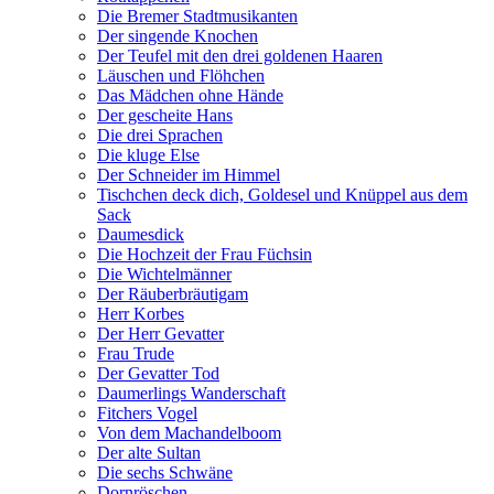
Die Bremer Stadtmusikanten
Der singende Knochen
Der Teufel mit den drei goldenen Haaren
Läuschen und Flöhchen
Das Mädchen ohne Hände
Der gescheite Hans
Die drei Sprachen
Die kluge Else
Der Schneider im Himmel
Tischchen deck dich, Goldesel und Knüppel aus dem
Sack
Daumesdick
Die Hochzeit der Frau Füchsin
Die Wichtelmänner
Der Räuberbräutigam
Herr Korbes
Der Herr Gevatter
Frau Trude
Der Gevatter Tod
Daumerlings Wanderschaft
Fitchers Vogel
Von dem Machandelboom
Der alte Sultan
Die sechs Schwäne
Dornröschen