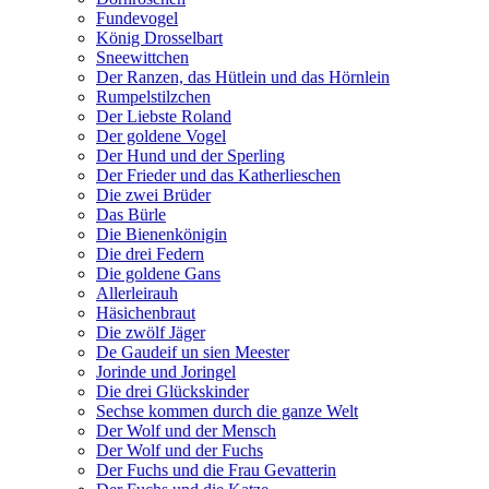
Fundevogel
König Drosselbart
Sneewittchen
Der Ranzen, das Hütlein und das Hörnlein
Rumpelstilzchen
Der Liebste Roland
Der goldene Vogel
Der Hund und der Sperling
Der Frieder und das Katherlieschen
Die zwei Brüder
Das Bürle
Die Bienenkönigin
Die drei Federn
Die goldene Gans
Allerleirauh
Häsichenbraut
Die zwölf Jäger
De Gaudeif un sien Meester
Jorinde und Joringel
Die drei Glückskinder
Sechse kommen durch die ganze Welt
Der Wolf und der Mensch
Der Wolf und der Fuchs
Der Fuchs und die Frau Gevatterin