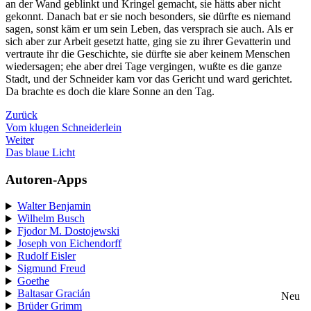
an der Wand geblinkt und Kringel gemacht, sie hätts aber nicht
gekonnt. Danach bat er sie noch besonders, sie dürfte es niemand
sagen, sonst käm er um sein Leben, das versprach sie auch. Als er
sich aber zur Arbeit gesetzt hatte, ging sie zu ihrer Gevatterin und
vertraute ihr die Geschichte, sie dürfte sie aber keinem Menschen
wiedersagen; ehe aber drei Tage vergingen, wußte es die ganze
Stadt, und der Schneider kam vor das Gericht und ward gerichtet.
Da brachte es doch die klare Sonne an den Tag.
Zurück
Vom klugen Schneiderlein
Weiter
Das blaue Licht
Autoren-Apps
Walter Benjamin
Wilhelm Busch
Fjodor M. Dostojewski
Joseph von Eichendorff
Rudolf Eisler
Sigmund Freud
Goethe
Baltasar Gracián
Neu
Brüder Grimm