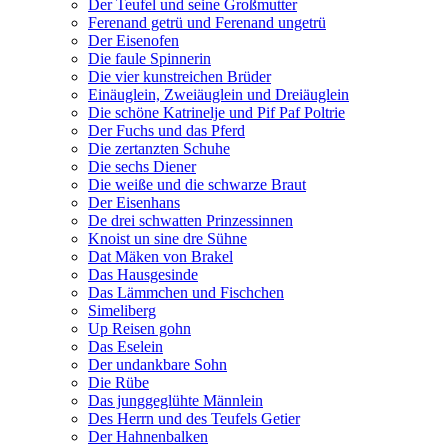
Der Teufel und seine Großmutter
Ferenand getrü und Ferenand ungetrü
Der Eisenofen
Die faule Spinnerin
Die vier kunstreichen Brüder
Einäuglein, Zweiäuglein und Dreiäuglein
Die schöne Katrinelje und Pif Paf Poltrie
Der Fuchs und das Pferd
Die zertanzten Schuhe
Die sechs Diener
Die weiße und die schwarze Braut
Der Eisenhans
De drei schwatten Prinzessinnen
Knoist un sine dre Sühne
Dat Mäken von Brakel
Das Hausgesinde
Das Lämmchen und Fischchen
Simeliberg
Up Reisen gohn
Das Eselein
Der undankbare Sohn
Die Rübe
Das junggeglühte Männlein
Des Herrn und des Teufels Getier
Der Hahnenbalken