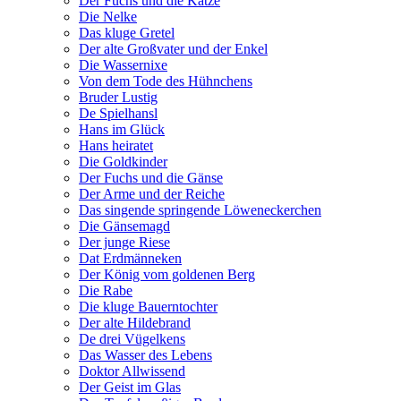
Der Fuchs und die Katze
Die Nelke
Das kluge Gretel
Der alte Großvater und der Enkel
Die Wassernixe
Von dem Tode des Hühnchens
Bruder Lustig
De Spielhansl
Hans im Glück
Hans heiratet
Die Goldkinder
Der Fuchs und die Gänse
Der Arme und der Reiche
Das singende springende Löweneckerchen
Die Gänsemagd
Der junge Riese
Dat Erdmänneken
Der König vom goldenen Berg
Die Rabe
Die kluge Bauerntochter
Der alte Hildebrand
De drei Vügelkens
Das Wasser des Lebens
Doktor Allwissend
Der Geist im Glas