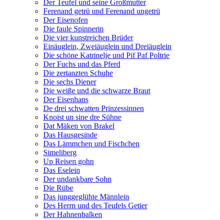
Der Teufel und seine Großmutter
Ferenand getrü und Ferenand ungetrü
Der Eisenofen
Die faule Spinnerin
Die vier kunstreichen Brüder
Einäuglein, Zweiäuglein und Dreiäuglein
Die schöne Katrinelje und Pif Paf Poltrie
Der Fuchs und das Pferd
Die zertanzten Schuhe
Die sechs Diener
Die weiße und die schwarze Braut
Der Eisenhans
De drei schwatten Prinzessinnen
Knoist un sine dre Sühne
Dat Mäken von Brakel
Das Hausgesinde
Das Lämmchen und Fischchen
Simeliberg
Up Reisen gohn
Das Eselein
Der undankbare Sohn
Die Rübe
Das junggeglühte Männlein
Des Herrn und des Teufels Getier
Der Hahnenbalken