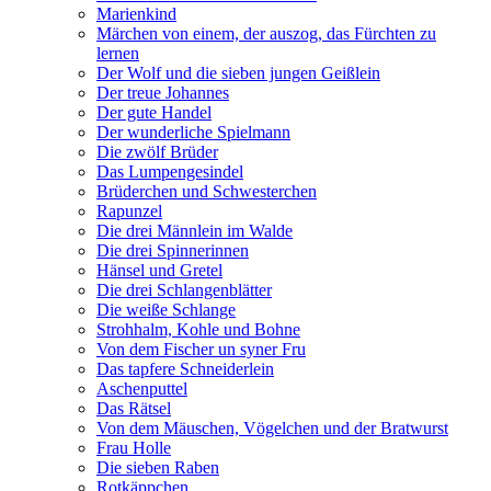
Marienkind
Märchen von einem, der auszog, das Fürchten zu
lernen
Der Wolf und die sieben jungen Geißlein
Der treue Johannes
Der gute Handel
Der wunderliche Spielmann
Die zwölf Brüder
Das Lumpengesindel
Brüderchen und Schwesterchen
Rapunzel
Die drei Männlein im Walde
Die drei Spinnerinnen
Hänsel und Gretel
Die drei Schlangenblätter
Die weiße Schlange
Strohhalm, Kohle und Bohne
Von dem Fischer un syner Fru
Das tapfere Schneiderlein
Aschenputtel
Das Rätsel
Von dem Mäuschen, Vögelchen und der Bratwurst
Frau Holle
Die sieben Raben
Rotkäppchen