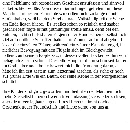
eine Feldblume mit besonderem Geschick anzufassen und sinnvoll
zu betrachten wußte. Von unsern Sammlungen gefielen ihm diese
Märchen am besten. Er meinte wir sollten nicht zu lange damit
zurückhalten, weil bei dem Streben nach Vollständigkeit die Sache
am Ende liegen bliebe. ‘Es ist alles schon so reinlich und sauber
geschrieben’ fügte er mit gutmühiger Jronie hinzu, denn bei den
kühnen, nicht sehr lesbaren Zügen seiner Hand schien er selbst nicht
viel auf deutliche Schrift zu halten. Jm Zimmer auf und abgehend
las er die einzelnen Blätter, während ein zahmer Kanarienvogel, in
zierlicher Bewegung mit den Flügeln sich im Gleichgewicht
haltend, auf seinem Kopfe saß, in dessen vollen Locken es ihm sehr
behaglich zu sein schien. Dies edle Haupt ruht nun schon seit Jahren
im Grab, aber noch heute bewegt mich die Erinnerung daran, als
hätte ich ihn erst gestern zum letztenmal gesehen, als stehe er noch
auf grüner Erde wie ein Baum, der seine Krone in der Morgensonne
schüttelt.
Ihre Kinder sind groß geworden, und bedürfen der Märchen nicht
mehr: Sie selbst haben schwerlich Veranlassung sie wieder zu lesen,
aber die unversiegbare Jugend Ihres Herzens nimmt doch das
Geschenk treuer Freundschaft und Liebe gerne von uns an.