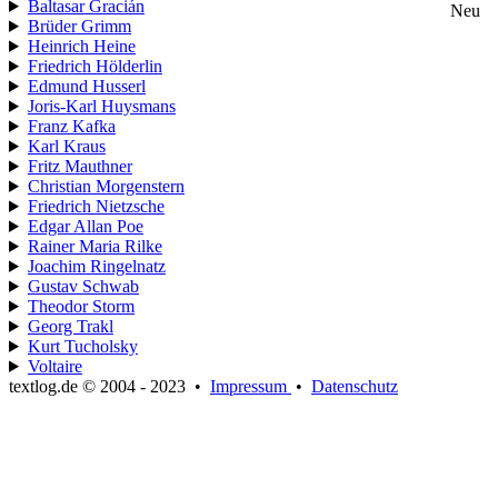
Baltasar Gracián
Neu
Brüder Grimm
Heinrich Heine
Friedrich Hölderlin
Edmund Husserl
Joris-Karl Huysmans
Franz Kafka
Karl Kraus
Fritz Mauthner
Christian Morgenstern
Friedrich Nietzsche
Edgar Allan Poe
Rainer Maria Rilke
Joachim Ringelnatz
Gustav Schwab
Theodor Storm
Georg Trakl
Kurt Tucholsky
Voltaire
textlog.de © 2004 - 2023
•
Impressum
•
Datenschutz