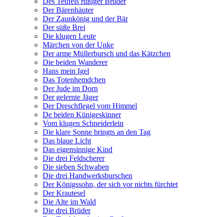
Des Teufels rußiger Bruder
Der Bärenhäuter
Der Zaunkönig und der Bär
Der süße Brei
Die klugen Leute
Märchen von der Unke
Der arme Müllerbursch und das Kätzchen
Die beiden Wanderer
Hans mein Igel
Das Totenhemdchen
Der Jude im Dorn
Der gelernte Jäger
Der Dreschflegel vom Himmel
De beiden Künigeskinner
Vom klugen Schneiderlein
Die klare Sonne bringts an den Tag
Das blaue Licht
Das eigensinnige Kind
Die drei Feldscherer
Die sieben Schwaben
Die drei Handwerksburschen
Der Königssohn, der sich vor nichts fürchtet
Der Krautesel
Die Alte im Wald
Die drei Brüder