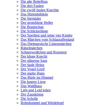
Die alte Bettelfrau
Die drei Faulen
Die zwölf faulen Knechte
Das Hirtenbüblein
Die Sterntaler
Der gestohlene Heller
Die Brautschau
Die Schlickerlinge
Der Sperling und seine vier Kinder
Das Märchen vom Schlauraffenland
Das Dietmarsische Lügenmärchen
Rätselmärchen
Schneeweißchen und Rosenrot
Der kluge Knecht
Der gläserne Sarg
Der faule Heinz
Der Vogel Greif
Der starke Hans
Das Bürle im Himmel
Die hagere Liese
Das Waldhaus
Lieb und Leid teilen
Der Zaunkönig
Die Scholle
Rohrdommel und Wiedehopf