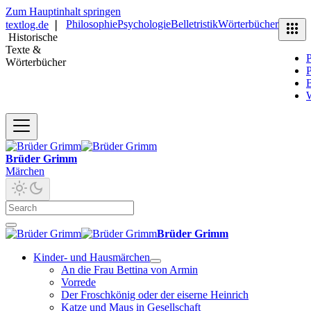
Zum Hauptinhalt springen
Philosophie
Psychologie
Belletristik
Wörterbücher
textlog.de
❘
Historische
Texte &
P
Wörterbücher
P
B
Brüder Grimm
Märchen
Brüder Grimm
Kinder- und Hausmärchen
An die Frau Bettina von Armin
Vorrede
Der Froschkönig oder der eiserne Heinrich
Katze und Maus in Gesellschaft