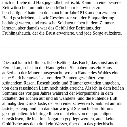
mich in Liebe und Haß jugendlich erfrischt. Kann ich eine bessere
Zeit wünschen um mit diesen Märchen mich wieder zu
beschäftigen? hatte ich doch auch im Jahr 1813 an dem zweiten
Band geschrieben, als wir Geschwister von der Einquartierung
bedrängt waren, und russische Soldaten neben in dem Zimmer
lärmten, aber damals war das Gefühl der Befreiung der
Frühlingshauch, der die Brust erweiterte, und jede Sorge aufzehrte.
Diesmal kann ich Ihnen, liebe Bettine, das Buch, das sonst aus der
Ferne kam, selbst in die Hand geben. Sie haben uns ein Haus
außerhalb der Mauern ausgesucht, wo am Rande des Waldes eine
neue Stadt heranwächst, von den Bäumen geschützt, von
grünendem Rasen, Rosenhügeln und Blumengewinden umgeben,
von dem rasselnden Lärm noch nicht erreicht. Als ich in dem heißen
Sommer des vorigen Jahres während der Morgenfrühe in dem
Schatten der Eichen auf und ab wandelte, und die kühlende Luft
allmälig den Druck löste, der von einer schweren Krankheit auf mir
lastete, so empfand ich dankbar wie gut Sie auch darin für uns
gesorgt hatten. Ich bringe Ihnen nicht eins von den prächtigen
Gewächsen, die hier im Tiergarten gepflegt werden, auch keine
Goldfische aus dem dunkeln Wasser, über dem das griechische