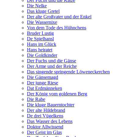
Der Fuchs und die Katze
Die Nelke
Das kluge Gretel
Der alte Großvater und der Enkel
Die Wassernixe
Von dem Tode des Hühnchens
Bruder Lustig
De Spielhansl
Hans im Glück
Hans heiratet
Die Goldkinder
Der Fuchs und die Gänse
Der Arme und der Reiche
Das singende springende Löweneckerchen
Die Gänsemagd
Der junge Riese
Dat Erdmänneken
Der König vom goldenen Berg
Die Rabe
Die kluge Bauerntochter
Der alte Hildebrand
De drei Vügelkens
Das Wasser des Lebens
Doktor Allwissend
Der Geist im Glas