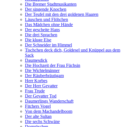
Die Bremer Stadtmusikanten
Der singende Knochen
Der Teufel mit den drei goldenen Haaren
Läuschen und Flöhchen
Das Mädchen ohne Hände
Der gescheite Hans
Die drei Sprachen
Die kluge Else
Der Schneider im Himmel
Tischchen deck dich, Goldesel und Knüppel aus dem
Sack
Daumesdick
Die Hochzeit der Frau Füchsin
Die Wichtelmänner
Der Räuberbräutigam
Herr Korbes
Der Herr Gevatter
Frau Trude
Der Gevatter Tod
Daumerlings Wanderschaft
Fitchers Vogel
Von dem Machandelboom
Der alte Sultan
Die sechs Schwäne
Dornröschen