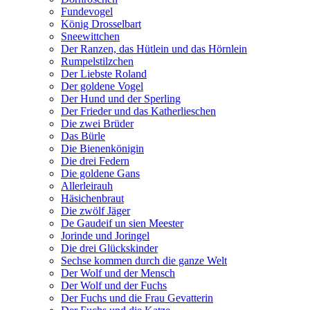
Fundevogel
König Drosselbart
Sneewittchen
Der Ranzen, das Hütlein und das Hörnlein
Rumpelstilzchen
Der Liebste Roland
Der goldene Vogel
Der Hund und der Sperling
Der Frieder und das Katherlieschen
Die zwei Brüder
Das Bürle
Die Bienenkönigin
Die drei Federn
Die goldene Gans
Allerleirauh
Häsichenbraut
Die zwölf Jäger
De Gaudeif un sien Meester
Jorinde und Joringel
Die drei Glückskinder
Sechse kommen durch die ganze Welt
Der Wolf und der Mensch
Der Wolf und der Fuchs
Der Fuchs und die Frau Gevatterin