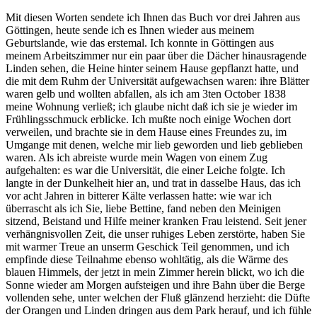
Mit diesen Worten sendete ich Ihnen das Buch vor drei Jahren aus
Göttingen, heute sende ich es Ihnen wieder aus meinem
Geburtslande, wie das erstemal. Ich konnte in Göttingen aus
meinem Arbeitszimmer nur ein paar über die Dächer hinausragende
Linden sehen, die Heine hinter seinem Hause gepflanzt hatte, und
die mit dem Ruhm der Universität aufgewachsen waren: ihre Blätter
waren gelb und wollten abfallen, als ich am 3ten October 1838
meine Wohnung verließ; ich glaube nicht daß ich sie je wieder im
Frühlingsschmuck erblicke. Ich mußte noch einige Wochen dort
verweilen, und brachte sie in dem Hause eines Freundes zu, im
Umgange mit denen, welche mir lieb geworden und lieb geblieben
waren. Als ich abreiste wurde mein Wagen von einem Zug
aufgehalten: es war die Universität, die einer Leiche folgte. Ich
langte in der Dunkelheit hier an, und trat in dasselbe Haus, das ich
vor acht Jahren in bitterer Kälte verlassen hatte: wie war ich
überrascht als ich Sie, liebe Bettine, fand neben den Meinigen
sitzend, Beistand und Hilfe meiner kranken Frau leistend. Seit jener
verhängnisvollen Zeit, die unser ruhiges Leben zerstörte, haben Sie
mit warmer Treue an unserm Geschick Teil genommen, und ich
empfinde diese Teilnahme ebenso wohltätig, als die Wärme des
blauen Himmels, der jetzt in mein Zimmer herein blickt, wo ich die
Sonne wieder am Morgen aufsteigen und ihre Bahn über die Berge
vollenden sehe, unter welchen der Fluß glänzend herzieht: die Düfte
der Orangen und Linden dringen aus dem Park herauf, und ich fühle