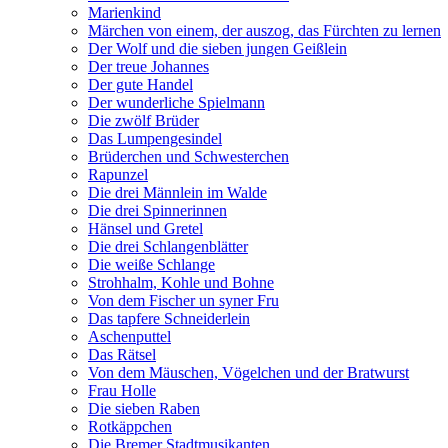
Marienkind
Märchen von einem, der auszog, das Fürchten zu lernen
Der Wolf und die sieben jungen Geißlein
Der treue Johannes
Der gute Handel
Der wunderliche Spielmann
Die zwölf Brüder
Das Lumpengesindel
Brüderchen und Schwesterchen
Rapunzel
Die drei Männlein im Walde
Die drei Spinnerinnen
Hänsel und Gretel
Die drei Schlangenblätter
Die weiße Schlange
Strohhalm, Kohle und Bohne
Von dem Fischer un syner Fru
Das tapfere Schneiderlein
Aschenputtel
Das Rätsel
Von dem Mäuschen, Vögelchen und der Bratwurst
Frau Holle
Die sieben Raben
Rotkäppchen
Die Bremer Stadtmusikanten