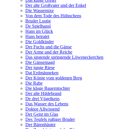
Das kluge Gretel
Der alte Großvater und der Enkel
Die Wassernixe
Von dem Tode des Hühnchens
Bruder Lustig
De Spielhansl
Hans im Glück
Hans heiratet
Die Goldkinder
Der Fuchs und die Gänse
Der Arme und der Reiche
Das singende springende Löweneckerchen
Die Gänsemagd
Der junge Riese
Dat Erdmänneken
Der König vom goldenen Berg
Die Rabe
Die kluge Bauerntochter
Der alte Hildebrand
De drei Vügelkens
Das Wasser des Lebens
Doktor Allwissend
Der Geist im Glas
Des Teufels rußiger Bruder
Der Bärenhäuter