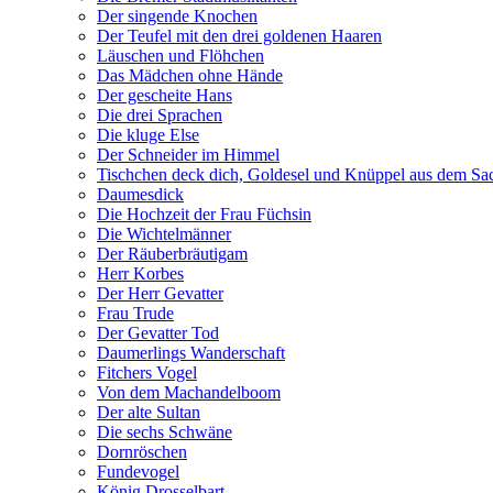
Der singende Knochen
Der Teufel mit den drei goldenen Haaren
Läuschen und Flöhchen
Das Mädchen ohne Hände
Der gescheite Hans
Die drei Sprachen
Die kluge Else
Der Schneider im Himmel
Tischchen deck dich, Goldesel und Knüppel aus dem Sa
Daumesdick
Die Hochzeit der Frau Füchsin
Die Wichtelmänner
Der Räuberbräutigam
Herr Korbes
Der Herr Gevatter
Frau Trude
Der Gevatter Tod
Daumerlings Wanderschaft
Fitchers Vogel
Von dem Machandelboom
Der alte Sultan
Die sechs Schwäne
Dornröschen
Fundevogel
König Drosselbart