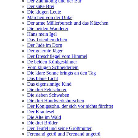
Der Zaunkönig und der Bär
Der süße Brei
Die klugen Leute
Märchen von der Unke
Der arme Müllerbursch und das Kätzchen
Die beiden Wanderer
Hans mein Igel
Das Totenhemdchen
Der Jude im Dorn
Der gelernte Jäger
Der Dreschflegel vom Himmel
De beiden Künigeskinner
Vom klugen Schneiderlein
Die klare Sonne bringts an den Tag
Das blaue Licht
Das eigensinnige Kind
Die drei Feldscherer
Die sieben Schwaben
Die drei Handwerksburschen
Der Königssohn, der sich vor nichts fürchtet
Der Krautesel
Die Alte im Wald
Die drei Brüder
Der Teufel und seine Großmutter
Ferenand getrü und Ferenand ungetrü