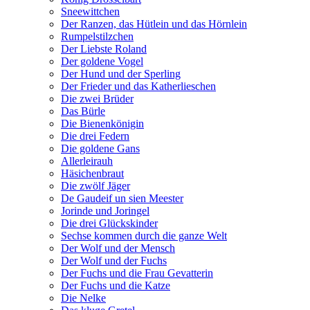
Sneewittchen
Der Ranzen, das Hütlein und das Hörnlein
Rumpelstilzchen
Der Liebste Roland
Der goldene Vogel
Der Hund und der Sperling
Der Frieder und das Katherlieschen
Die zwei Brüder
Das Bürle
Die Bienenkönigin
Die drei Federn
Die goldene Gans
Allerleirauh
Häsichenbraut
Die zwölf Jäger
De Gaudeif un sien Meester
Jorinde und Joringel
Die drei Glückskinder
Sechse kommen durch die ganze Welt
Der Wolf und der Mensch
Der Wolf und der Fuchs
Der Fuchs und die Frau Gevatterin
Der Fuchs und die Katze
Die Nelke