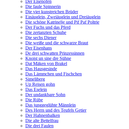
Der Eisenofen
Die faule Spinnerin
Die vier kunstreichen Brüder
Einäuglein, Zweiäuglein und Dreiäuglein
Die schöne Katrinelje und Pif Paf Poltrie
Der Fuchs und das Pferd
Die zertanzten Schuhe
Die sechs Diener
Die weiße und die schwarze Braut
Der Eisenhans
De drei schwatten Prinzessinnen
Knoist un sine dre Sühne
Dat Mäken von Brakel
Das Hausgesinde
Das Lämmchen und Fischchen
Simeliberg
Up Reisen gohn
Das Eselein
Der undankbare Sohn
Die Rübe
Das junggeglühte Männlein
Des Herrn und des Teufels Getier
Der Hahnenbalken
Die alte Bettelfrau
Die drei Faulen