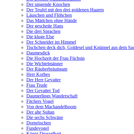
Der singende Knochen
Der Teufel mit den drei goldenen Haaren
Läuschen und Flöhchen
Das Mädchen ohne Hände
Der gescheite Hans
Die drei Sprachen
Die kluge Else
Der Schneider im Himmel
Tischchen deck dich, Goldesel und Knüppel aus dem Sa
Daumesdick
Die Hochzeit der Frau Füchsin
Die Wichtelmänner
Der Räuberbräutigam
Herr Korbes
Der Herr Gevatter
Frau Trude
Der Gevatter Tod
Daumerlings Wanderschaft
Fitchers Vogel
Von dem Machandelboom
Der alte Sultan
Die sechs Schwäne
Dornröschen
Fundevogel
König Drosselbart