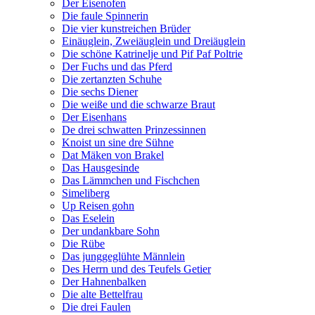
Der Eisenofen
Die faule Spinnerin
Die vier kunstreichen Brüder
Einäuglein, Zweiäuglein und Dreiäuglein
Die schöne Katrinelje und Pif Paf Poltrie
Der Fuchs und das Pferd
Die zertanzten Schuhe
Die sechs Diener
Die weiße und die schwarze Braut
Der Eisenhans
De drei schwatten Prinzessinnen
Knoist un sine dre Sühne
Dat Mäken von Brakel
Das Hausgesinde
Das Lämmchen und Fischchen
Simeliberg
Up Reisen gohn
Das Eselein
Der undankbare Sohn
Die Rübe
Das junggeglühte Männlein
Des Herrn und des Teufels Getier
Der Hahnenbalken
Die alte Bettelfrau
Die drei Faulen