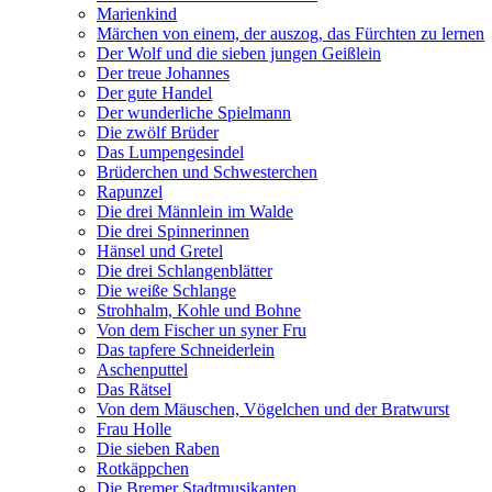
Marienkind
Märchen von einem, der auszog, das Fürchten zu lernen
Der Wolf und die sieben jungen Geißlein
Der treue Johannes
Der gute Handel
Der wunderliche Spielmann
Die zwölf Brüder
Das Lumpengesindel
Brüderchen und Schwesterchen
Rapunzel
Die drei Männlein im Walde
Die drei Spinnerinnen
Hänsel und Gretel
Die drei Schlangenblätter
Die weiße Schlange
Strohhalm, Kohle und Bohne
Von dem Fischer un syner Fru
Das tapfere Schneiderlein
Aschenputtel
Das Rätsel
Von dem Mäuschen, Vögelchen und der Bratwurst
Frau Holle
Die sieben Raben
Rotkäppchen
Die Bremer Stadtmusikanten