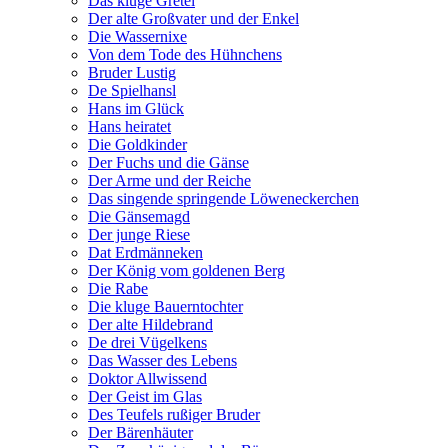
Das kluge Gretel
Der alte Großvater und der Enkel
Die Wassernixe
Von dem Tode des Hühnchens
Bruder Lustig
De Spielhansl
Hans im Glück
Hans heiratet
Die Goldkinder
Der Fuchs und die Gänse
Der Arme und der Reiche
Das singende springende Löweneckerchen
Die Gänsemagd
Der junge Riese
Dat Erdmänneken
Der König vom goldenen Berg
Die Rabe
Die kluge Bauerntochter
Der alte Hildebrand
De drei Vügelkens
Das Wasser des Lebens
Doktor Allwissend
Der Geist im Glas
Des Teufels rußiger Bruder
Der Bärenhäuter