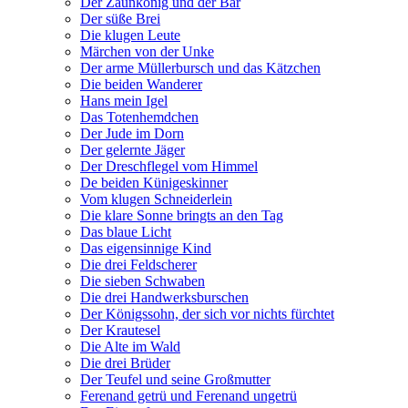
Der Zaunkönig und der Bär
Der süße Brei
Die klugen Leute
Märchen von der Unke
Der arme Müllerbursch und das Kätzchen
Die beiden Wanderer
Hans mein Igel
Das Totenhemdchen
Der Jude im Dorn
Der gelernte Jäger
Der Dreschflegel vom Himmel
De beiden Künigeskinner
Vom klugen Schneiderlein
Die klare Sonne bringts an den Tag
Das blaue Licht
Das eigensinnige Kind
Die drei Feldscherer
Die sieben Schwaben
Die drei Handwerksburschen
Der Königssohn, der sich vor nichts fürchtet
Der Krautesel
Die Alte im Wald
Die drei Brüder
Der Teufel und seine Großmutter
Ferenand getrü und Ferenand ungetrü