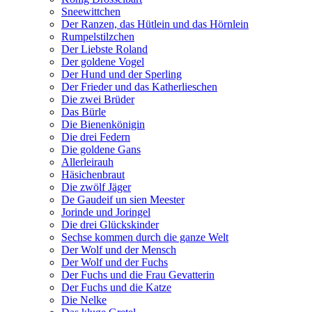
Sneewittchen
Der Ranzen, das Hütlein und das Hörnlein
Rumpelstilzchen
Der Liebste Roland
Der goldene Vogel
Der Hund und der Sperling
Der Frieder und das Katherlieschen
Die zwei Brüder
Das Bürle
Die Bienenkönigin
Die drei Federn
Die goldene Gans
Allerleirauh
Häsichenbraut
Die zwölf Jäger
De Gaudeif un sien Meester
Jorinde und Joringel
Die drei Glückskinder
Sechse kommen durch die ganze Welt
Der Wolf und der Mensch
Der Wolf und der Fuchs
Der Fuchs und die Frau Gevatterin
Der Fuchs und die Katze
Die Nelke