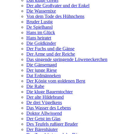
Das kluge Gretel
Der alte Großvater und der Enkel
Die Wassernixe
Von dem Tode des Hühnchens
Bruder Lustig
De Spielhansl
Hans im Glück
Hans heiratet
Die Goldkinder
Der Fuchs und die Gänse
Der Arme und der Reiche
Das singende springende Löweneckerchen
Die Gänsemagd
Der junge Riese
Dat Erdmänneken
Der König vom goldenen Berg
Die Rabe
Die kluge Bauerntochter
Der alte Hildebrand
De drei Vügelkens
Das Wasser des Lebens
Doktor Allwissend
Der Geist im Glas
Des Teufels rußiger Bruder
Der Bärenhäuter