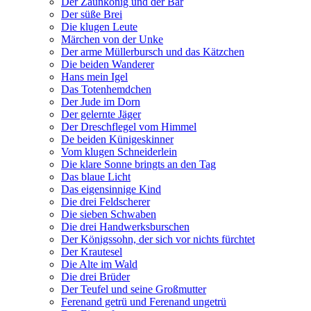
Der Zaunkönig und der Bär
Der süße Brei
Die klugen Leute
Märchen von der Unke
Der arme Müllerbursch und das Kätzchen
Die beiden Wanderer
Hans mein Igel
Das Totenhemdchen
Der Jude im Dorn
Der gelernte Jäger
Der Dreschflegel vom Himmel
De beiden Künigeskinner
Vom klugen Schneiderlein
Die klare Sonne bringts an den Tag
Das blaue Licht
Das eigensinnige Kind
Die drei Feldscherer
Die sieben Schwaben
Die drei Handwerksburschen
Der Königssohn, der sich vor nichts fürchtet
Der Krautesel
Die Alte im Wald
Die drei Brüder
Der Teufel und seine Großmutter
Ferenand getrü und Ferenand ungetrü