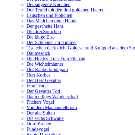
Der singende Knochen
Der Teufel mit den drei goldenen Haaren
Läuschen und Flöhchen
Das Mädchen ohne Hände
Der gescheite Hans
Die drei Sprachen
Die kluge Else
Der Schneider im Himmel
Tischchen deck dich, Goldesel und Knüppel aus dem Sa
Daumesdick
Die Hochzeit der Frau Füchsin
Die Wichtelmänner
Der Räuberbräutigam
Herr Korbes
Der Herr Gevatter
Frau Trude
Der Gevatter Tod
Daumerlings Wanderschaft
Fitchers Vogel
Von dem Machandelboom
Der alte Sultan
Die sechs Schwäne
Dornröschen
Fundevogel
König Drosselbart