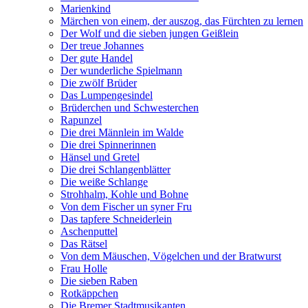
Marienkind
Märchen von einem, der auszog, das Fürchten zu lernen
Der Wolf und die sieben jungen Geißlein
Der treue Johannes
Der gute Handel
Der wunderliche Spielmann
Die zwölf Brüder
Das Lumpengesindel
Brüderchen und Schwesterchen
Rapunzel
Die drei Männlein im Walde
Die drei Spinnerinnen
Hänsel und Gretel
Die drei Schlangenblätter
Die weiße Schlange
Strohhalm, Kohle und Bohne
Von dem Fischer un syner Fru
Das tapfere Schneiderlein
Aschenputtel
Das Rätsel
Von dem Mäuschen, Vögelchen und der Bratwurst
Frau Holle
Die sieben Raben
Rotkäppchen
Die Bremer Stadtmusikanten