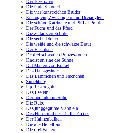
Der Eisenofen
Die faule Spinnerin
Die vier kunstreichen Brüder
Einäuglein, Zweiäuglein und Dreiäuglein
Die schöne Katrinelje und Pif Paf Poltrie
Der Fuchs und das Pferd
Die zertanzten Schuhe
Die sechs Diener
Die weiße und die schwarze Braut
Der Eisenhans
De drei schwatten Prinzessinnen
Knoist un sine dre Sühne
Dat Mäken von Brakel
Das Hausgesinde
Das Lämmchen und Fischchen
Simeliberg
Up Reisen gohn
Das Eselein
Der undankbare Sohn
Die Rübe
Das junggeglühte Männlein
Des Herrn und des Teufels Getier
Der Hahnenbalken
Die alte Bettelfrau
Die drei Faulen