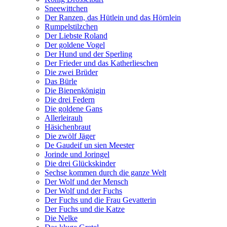
Sneewittchen
Der Ranzen, das Hütlein und das Hörnlein
Rumpelstilzchen
Der Liebste Roland
Der goldene Vogel
Der Hund und der Sperling
Der Frieder und das Katherlieschen
Die zwei Brüder
Das Bürle
Die Bienenkönigin
Die drei Federn
Die goldene Gans
Allerleirauh
Häsichenbraut
Die zwölf Jäger
De Gaudeif un sien Meester
Jorinde und Joringel
Die drei Glückskinder
Sechse kommen durch die ganze Welt
Der Wolf und der Mensch
Der Wolf und der Fuchs
Der Fuchs und die Frau Gevatterin
Der Fuchs und die Katze
Die Nelke