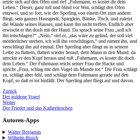
setzte sich auf den Ofen und rief „Fuhrmann, es kostet dir dein
Leben.“ Dieser, ganz toll und blind vor Wut, schlägt den Ofen
entzwei, und so fort, wie der Sperling von einem Ort zum andern
fliegt, sein ganzes Hausgerät, Spieglein, Bänke, Tisch, und zuletzt
die Wände seines Hauses, und kann ihn nicht treffen. Endlich aber
erwischt er ihn doch mit der Hand. Da sprach seine Frau „soll ich
ihn totschlagen?“ „Nein,“ rief er, „das wäre zu gelind, der soll viel
mörderlicher sterben, ich will ihn verschlingen,“ und nimmt ihn, und
verschlingt ihn auf einmal. Der Sperling aber fängt an in seinem
Leibe zu flattern, flattert wieder herauf, dem Mann in den Mund: da
streckte er den Kopf heraus und ruft „Fuhrmann, es kostet dir doch
dein Leben.“ Der Fuhrmann reicht seiner Frau die Hacke und
spricht „Frau, schlag mir den Vogel im Munde tot.“ Die Frau schlägt
zu, schlägt aber fehl, und schlägt dem Fuhrmann gerade auf den
Kopf, so daß er tot hinfällt. Der Sperling aber fliegt auf und davon.
Zurück
Der goldene Vogel
Weiter
Der Frieder und das Katherlieschen
Autoren-Apps
Walter Benjamin
Wilhelm Busch