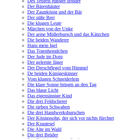
Des Teufels rußiger Bruder
Der Bärenhäuter
Der Zaunkönig und der Bär
Der süße Brei
Die klugen Leute
Märchen von der Unke
Der arme Müllerbursch und das Kätzchen
Die beiden Wanderer
Hans mein Igel
Das Totenhemdchen
Der Jude im Dorn
Der gelernte Jäger
Der Dreschflegel vom Himmel
De beiden Künigeskinner
Vom klugen Schneiderlein
Die klare Sonne bringts an den Tag
Das blaue Licht
Das eigensinnige Kind
Die drei Feldscherer
Die sieben Schwaben
Die drei Handwerksburschen
Der Königssohn, der sich vor nichts fürchtet
Der Krautesel
Die Alte im Wald
Die drei Brüder