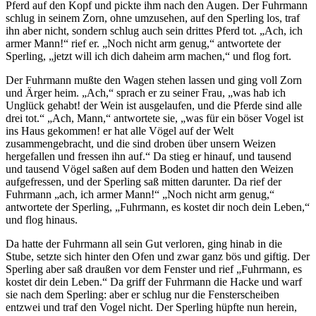
Pferd auf den Kopf und pickte ihm nach den Augen. Der Fuhrmann
schlug in seinem Zorn, ohne umzusehen, auf den Sperling los, traf
ihn aber nicht, sondern schlug auch sein drittes Pferd tot. „Ach, ich
armer Mann!“ rief er. „Noch nicht arm genug,“ antwortete der
Sperling, „jetzt will ich dich daheim arm machen,“ und flog fort.
Der Fuhrmann mußte den Wagen stehen lassen und ging voll Zorn
und Ärger heim. „Ach,“ sprach er zu seiner Frau, „was hab ich
Unglück gehabt! der Wein ist ausgelaufen, und die Pferde sind alle
drei tot.“ „Ach, Mann,“ antwortete sie, „was für ein böser Vogel ist
ins Haus gekommen! er hat alle Vögel auf der Welt
zusammengebracht, und die sind droben über unsern Weizen
hergefallen und fressen ihn auf.“ Da stieg er hinauf, und tausend
und tausend Vögel saßen auf dem Boden und hatten den Weizen
aufgefressen, und der Sperling saß mitten darunter. Da rief der
Fuhrmann „ach, ich armer Mann!“ „Noch nicht arm genug,“
antwortete der Sperling, „Fuhrmann, es kostet dir noch dein Leben,“
und flog hinaus.
Da hatte der Fuhrmann all sein Gut verloren, ging hinab in die
Stube, setzte sich hinter den Ofen und zwar ganz bös und giftig. Der
Sperling aber saß draußen vor dem Fenster und rief „Fuhrmann, es
kostet dir dein Leben.“ Da griff der Fuhrmann die Hacke und warf
sie nach dem Sperling: aber er schlug nur die Fensterscheiben
entzwei und traf den Vogel nicht. Der Sperling hüpfte nun herein,