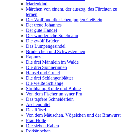
Marienkind
Märchen von einem, der auszog, das Fürchten zu
lernen
Der Wolf und die sieben jungen Geißlein
Der treue Johannes
Der gute Handel
Der wunderliche Spielmann
Die zwölf Brüder
Das Lumpengesindel
Brüderchen und Schwesterchen
Rapunzel
Die drei Männlein im Walde
Die drei Spinnerinnen
Hänsel und Gretel
Die drei Schlangenblätter
Die weiße Schlange
Strohhalm, Kohle und Bohne
Von dem Fischer un syner Fru
Das tapfere Schneiderlein
Aschenputtel
Das Rätsel
Von dem Mäuschen, Vögelchen und der Bratwurst
Frau Holle
Die sieben Raben
Rotkäppchen