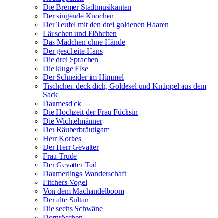
Die Bremer Stadtmusikanten
Der singende Knochen
Der Teufel mit den drei goldenen Haaren
Läuschen und Flöhchen
Das Mädchen ohne Hände
Der gescheite Hans
Die drei Sprachen
Die kluge Else
Der Schneider im Himmel
Tischchen deck dich, Goldesel und Knüppel aus dem
Sack
Daumesdick
Die Hochzeit der Frau Füchsin
Die Wichtelmänner
Der Räuberbräutigam
Herr Korbes
Der Herr Gevatter
Frau Trude
Der Gevatter Tod
Daumerlings Wanderschaft
Fitchers Vogel
Von dem Machandelboom
Der alte Sultan
Die sechs Schwäne
Dornröschen