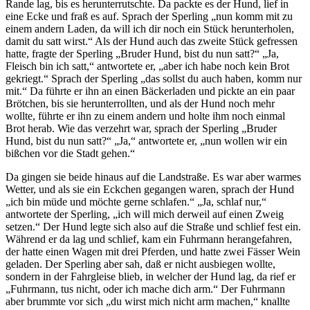
Rande lag, bis es herunterrutschte. Da packte es der Hund, lief in
eine Ecke und fraß es auf. Sprach der Sperling „nun komm mit zu
einem andern Laden, da will ich dir noch ein Stück herunterholen,
damit du satt wirst.“ Als der Hund auch das zweite Stück gefressen
hatte, fragte der Sperling „Bruder Hund, bist du nun satt?“ „Ja,
Fleisch bin ich satt,“ antwortete er, „aber ich habe noch kein Brot
gekriegt.“ Sprach der Sperling „das sollst du auch haben, komm nur
mit.“ Da führte er ihn an einen Bäckerladen und pickte an ein paar
Brötchen, bis sie herunterrollten, und als der Hund noch mehr
wollte, führte er ihn zu einem andern und holte ihm noch einmal
Brot herab. Wie das verzehrt war, sprach der Sperling „Bruder
Hund, bist du nun satt?“ „Ja,“ antwortete er, „nun wollen wir ein
bißchen vor die Stadt gehen.“
Da gingen sie beide hinaus auf die Landstraße. Es war aber warmes
Wetter, und als sie ein Eckchen gegangen waren, sprach der Hund
„ich bin müde und möchte gerne schlafen.“ „Ja, schlaf nur,“
antwortete der Sperling, „ich will mich derweil auf einen Zweig
setzen.“ Der Hund legte sich also auf die Straße und schlief fest ein.
Während er da lag und schlief, kam ein Fuhrmann herangefahren,
der hatte einen Wagen mit drei Pferden, und hatte zwei Fässer Wein
geladen. Der Sperling aber sah, daß er nicht ausbiegen wollte,
sondern in der Fahrgleise blieb, in welcher der Hund lag, da rief er
„Fuhrmann, tus nicht, oder ich mache dich arm.“ Der Fuhrmann
aber brummte vor sich „du wirst mich nicht arm machen,“ knallte