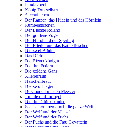
Fundevogel
König Drosselbart
Sneewittchen
Der Ranzen, das Hütlein und das Hörnlein
Rumpelstilzchen
Der Liebste Roland
Der goldene Vogel
Der Hund und der Sperling
Der Frieder und das Katherlieschen
Die zwei Brüder
Das Bürle
Die Bienenkönigin
Die drei Federn
Die goldene Gans
Allerleirauh
Häsichenbraut
Die zwölf Jäger
De Gaudeif un sien Meester
Jorinde und Joringel
Die drei Glückskinder
Sechse kommen durch die ganze Welt
Der Wolf und der Mensch
Der Wolf und der Fuchs
Der Fuchs und die Frau Gevatterin