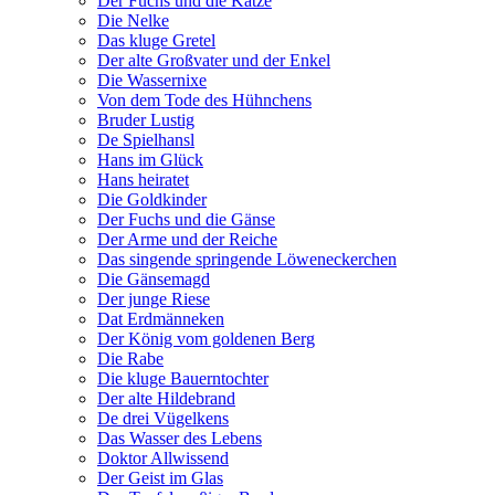
Der Fuchs und die Katze
Die Nelke
Das kluge Gretel
Der alte Großvater und der Enkel
Die Wassernixe
Von dem Tode des Hühnchens
Bruder Lustig
De Spielhansl
Hans im Glück
Hans heiratet
Die Goldkinder
Der Fuchs und die Gänse
Der Arme und der Reiche
Das singende springende Löweneckerchen
Die Gänsemagd
Der junge Riese
Dat Erdmänneken
Der König vom goldenen Berg
Die Rabe
Die kluge Bauerntochter
Der alte Hildebrand
De drei Vügelkens
Das Wasser des Lebens
Doktor Allwissend
Der Geist im Glas