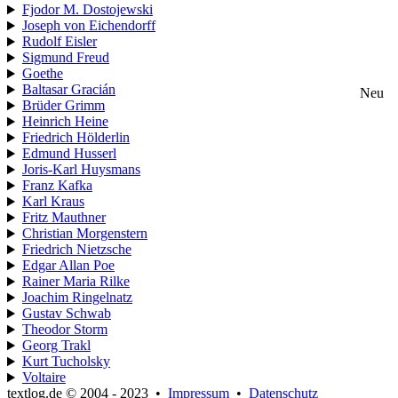
Fjodor M. Dostojewski
Joseph von Eichendorff
Rudolf Eisler
Sigmund Freud
Goethe
Baltasar Gracián
Neu
Brüder Grimm
Heinrich Heine
Friedrich Hölderlin
Edmund Husserl
Joris-Karl Huysmans
Franz Kafka
Karl Kraus
Fritz Mauthner
Christian Morgenstern
Friedrich Nietzsche
Edgar Allan Poe
Rainer Maria Rilke
Joachim Ringelnatz
Gustav Schwab
Theodor Storm
Georg Trakl
Kurt Tucholsky
Voltaire
textlog.de © 2004 - 2023
•
Impressum
•
Datenschutz