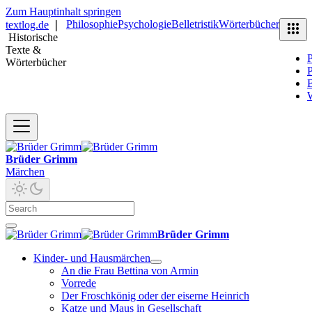
Zum Hauptinhalt springen
Philosophie
Psychologie
Belletristik
Wörterbücher
textlog.de
❘
Historische
Texte &
P
Wörterbücher
P
B
Brüder Grimm
Märchen
Brüder Grimm
Kinder- und Hausmärchen
An die Frau Bettina von Armin
Vorrede
Der Froschkönig oder der eiserne Heinrich
Katze und Maus in Gesellschaft