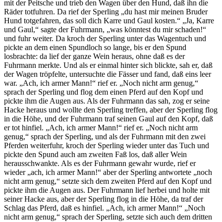
mit der Peitsche und trieb den Wagen über den Hund, daß ihn die
Räder totfuhren. Da rief der Sperling „du hast mir meinen Bruder
Hund totgefahren, das soll dich Karre und Gaul kosten.“ „Ja, Karre
und Gaul,“ sagte der Fuhrmann, „was könntest du mir schaden!“
und fuhr weiter. Da kroch der Sperling unter das Wagentuch und
pickte an dem einen Spundloch so lange, bis er den Spund
losbrachte: da lief der ganze Wein heraus, ohne daß es der
Fuhrmann merkte. Und als er einmal hinter sich blickte, sah er, daß
der Wagen tröpfelte, untersuchte die Fässer und fand, daß eins leer
war. „Ach, ich armer Mann!“ rief er. „Noch nicht arm genug,“
sprach der Sperling und flog dem einen Pferd auf den Kopf und
pickte ihm die Augen aus. Als der Fuhrmann das sah, zog er seine
Hacke heraus und wollte den Sperling treffen, aber der Sperling flog
in die Höhe, und der Fuhrmann traf seinen Gaul auf den Kopf, daß
er tot hinfiel. „Ach, ich armer Mann!“ rief er. „Noch nicht arm
genug,“ sprach der Sperling, und als der Fuhrmann mit den zwei
Pferden weiterfuhr, kroch der Sperling wieder unter das Tuch und
pickte den Spund auch am zweiten Faß los, daß aller Wein
herausschwankte. Als es der Fuhrmann gewahr wurde, rief er
wieder „ach, ich armer Mann!“ aber der Sperling antwortete „noch
nicht arm genug,“ setzte sich dem zweiten Pferd auf den Kopf und
pickte ihm die Augen aus. Der Fuhrmann lief herbei und holte mit
seiner Hacke aus, aber der Sperling flog in die Höhe, da traf der
Schlag das Pferd, daß es hinfiel. „Ach, ich armer Mann!“ „Noch
nicht arm genug,“ sprach der Sperling, setzte sich auch dem dritten