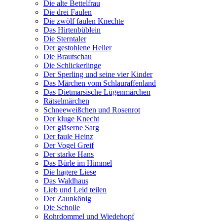
Die alte Bettelfrau
Die drei Faulen
Die zwölf faulen Knechte
Das Hirtenbüblein
Die Sterntaler
Der gestohlene Heller
Die Brautschau
Die Schlickerlinge
Der Sperling und seine vier Kinder
Das Märchen vom Schlauraffenland
Das Dietmarsische Lügenmärchen
Rätselmärchen
Schneeweißchen und Rosenrot
Der kluge Knecht
Der gläserne Sarg
Der faule Heinz
Der Vogel Greif
Der starke Hans
Das Bürle im Himmel
Die hagere Liese
Das Waldhaus
Lieb und Leid teilen
Der Zaunkönig
Die Scholle
Rohrdommel und Wiedehopf