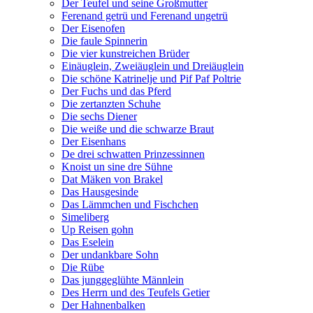
Der Teufel und seine Großmutter
Ferenand getrü und Ferenand ungetrü
Der Eisenofen
Die faule Spinnerin
Die vier kunstreichen Brüder
Einäuglein, Zweiäuglein und Dreiäuglein
Die schöne Katrinelje und Pif Paf Poltrie
Der Fuchs und das Pferd
Die zertanzten Schuhe
Die sechs Diener
Die weiße und die schwarze Braut
Der Eisenhans
De drei schwatten Prinzessinnen
Knoist un sine dre Sühne
Dat Mäken von Brakel
Das Hausgesinde
Das Lämmchen und Fischchen
Simeliberg
Up Reisen gohn
Das Eselein
Der undankbare Sohn
Die Rübe
Das junggeglühte Männlein
Des Herrn und des Teufels Getier
Der Hahnenbalken