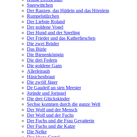
Sneewittchen
Der Ranzen, das Hütlein und das Hörnlein
Rumpelstilzchen
Der Liebste Roland
Der goldene Vogel
Der Hund und der Sperling
Der Frieder und das Katherlieschen
Die zwei Brüder
Das Bürle
Die Bienenkönigin
Die drei Federn
Die goldene Gans
Allerleirauh
Häsichenbraut
Die zwölf Jäger
De Gaudeif un sien Meester
Jorinde und Joringel
Die drei Glückskinder
Sechse kommen durch die ganze Welt
Der Wolf und der Mensch
Der Wolf und der Fuchs
Der Fuchs und die Frau Gevatterin
Der Fuchs und die Katze
Die Nelke