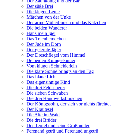
Der Zaunkönig und der Bär
Der süße Brei
Die klugen Leute
Märchen von der Unke
Der arme Müllerbursch und das Kätzchen
Die beiden Wanderer
Hans mein Igel
Das Totenhemdchen
Der Jude im Dorn
Der gelernte Jäger
Der Dreschflegel vom Himmel
De beiden Künigeskinner
Vom klugen Schneiderlein
Die klare Sonne bringts an den Tag
Das blaue Licht
Das eigensinnige Kind
Die drei Feldscherer
Die sieben Schwaben
Die drei Handwerksburschen
Der Königssohn, der sich vor nichts fürchtet
Der Krautesel
Die Alte im Wald
Die drei Brüder
Der Teufel und seine Großmutter
Ferenand getrü und Ferenand ungetrü