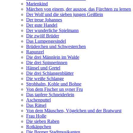
Marienkind
Märchen von einem, der auszog, das Fürchten zu lernen
Der Wolf und die sieben jungen Geißlein
Der treue Johannes
Der gute Handel
Der wunderliche Spielmann
Die zwölf Brüder
Das Lumpengesindel
Brüderchen und Schwesterchen
Rapunzel
Die drei Männlein im Walde
Die drei Spinnerinnen
Hänsel und Gretel
Die drei Schlangenblätter
Die weiße Schlange
Strohhalm, Kohle und Bohne
Von dem Fischer un syner Fru
Das tapfere Schneiderlein
Aschenputtel
Das Rätsel
Von dem Mäuschen, Vögelchen und der Bratwurst
Frau Holle
Die sieben Raben
Rotkäppchen
Die Bremer Stadtmusikanten