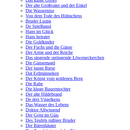
Das kluge Gretel
Der alte Großvater und der Enkel
Die Wassernixe
Von dem Tode des Hühnchens
Bruder Lustig
De Spielhansl
Hans im Glück
Hans heiratet
Die Goldkinder
Der Fuchs und die Gänse
Der Arme und der Reiche
Das singende springende Löweneckerchen
Die Gänsemagd
Der junge Riese
Dat Erdmänneken
Der König vom goldenen Berg
Die Rabe
Die kluge Bauerntochter
Der alte Hildebrand
De drei Vügelkens
Das Wasser des Lebens
Doktor Allwissend
Der Geist im Glas
Des Teufels rußiger Bruder
Der Bärenhäuter