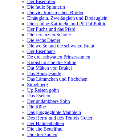
Der Eisenofen
Die faule Spinnerin
Die vier kunstreichen Brüder
Einäuglein, Zweiäuglein und Dreiäuglein
Die schöne Katrinelje und Pif Paf Poltrie
Der Fuchs und das Pferd
Die zertanzten Schuhe
Die sechs Diener
Die weiße und die schwarze Braut
Der Eisenhans
De drei schwatten Prinzessinnen
Knoist un sine dre Sühne
Dat Mäken von Brakel
Das Hausgesinde
Das Lämmchen und Fischchen
Simeliberg
Up Reisen gohn
Das Eselein
Der undankbare Sohn
Die Rübe
Das junggeglühte Männlein
Des Herrn und des Teufels Getier
Der Hahnenbalken
Die alte Bettelfrau
Die drei Faulen