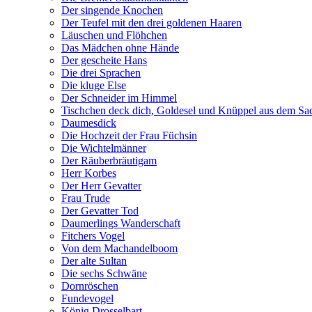
Der singende Knochen
Der Teufel mit den drei goldenen Haaren
Läuschen und Flöhchen
Das Mädchen ohne Hände
Der gescheite Hans
Die drei Sprachen
Die kluge Else
Der Schneider im Himmel
Tischchen deck dich, Goldesel und Knüppel aus dem Sa
Daumesdick
Die Hochzeit der Frau Füchsin
Die Wichtelmänner
Der Räuberbräutigam
Herr Korbes
Der Herr Gevatter
Frau Trude
Der Gevatter Tod
Daumerlings Wanderschaft
Fitchers Vogel
Von dem Machandelboom
Der alte Sultan
Die sechs Schwäne
Dornröschen
Fundevogel
König Drosselbart