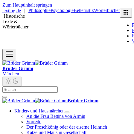
Zum Hauptinhalt springen
Philosophie
Psychologie
Belletristik
Wörterbücher
textlog.de
❘
Historische
Texte &
P
Wörterbücher
P
B
Brüder Grimm
Märchen
Brüder Grimm
Kinder- und Hausmärchen
An die Frau Bettina von Armin
Vorrede
Der Froschkönig oder der eiserne Heinrich
Katze und Maus in Gesellschaft