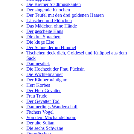
Die Bremer Stadtmusikanten
Der singende Knochen
Der Teufel mit den drei goldenen Haaren
Läuschen und Flöhchen
Das Mädchen ohne Hände
Der gescheite Hans
Die drei Sprachen
Die kluge Else
Der Schneider im Himmel
Tischchen deck dich, Goldesel und Knüppel aus dem
Sack
Daumesdick
Die Hochzeit der Frau Füchsin
Die Wichtelmänner
Der Räuberbräutigam
Herr Korbes
Der Herr Gevatter
Frau Trude
Der Gevatter Tod
Daumerlings Wanderschaft
Fitchers Vogel
Von dem Machandelboom
Der alte Sultan
Die sechs Schwäne
Dornröschen