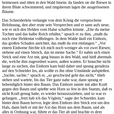
beimessen und ritten in den Wald hinein: da fanden sie die Riesen in
ihrem Blute schwimmend, und ringsherum lagen die ausgerissenen
Bäume.
Das Schneiderlein verlangte von dem König die versprochene
Belohnung, den aber reute sein Versprechen und er sann aufs neue,
wie er sich den Helden vom Halse schaffen könnte. „Ehe du meine
Tochter und das halbe Reich erhältst,“ sprach er zu ihm, „mußt du
noch eine Heldentat vollbringen. In dem Walde läuft ein Einhorn,
das großen Schaden anrichtet, das mußt du erst einfangen.“ „Vor
einem Einhorne fürchte ich mich noch weniger als vor zwei Riesen;
siebene auf einen Streich, das ist meine Sache.“ Er nahm sich einen
Strick und eine Axt mit, ging hinaus in den Wald, und hieß abermals
die, welche ihm zugeordnet waren, außen warten. Er brauchte nicht
lange zu suchen, das Einhorn kam bald daher und sprang geradezu
auf den Schneider los, als wollte es ihn ohne Umstände aufspießen.
„Sachte, sachte,“ sprach er, „so geschwind geht das nicht,“ blieb
stehen und wartete, bis das Tier ganz nahe war, dann sprang er
behendiglich hinter den Baum. Das Einhorn rannte mit aller Kraft
gegen den Baum und spießte sein Horn so fest in den Stamm, daß es
nicht Kraft genug hatte, es wieder herauszuziehen, und so war es
gefangen. „Jetzt hab ich das Vöglein,“ sagte der Schneider, kam
hinter dem Baum hervor, legte dem Einhorn den Strick erst um den
Hals, dann hieb er mit der Axt das Horn aus dem Baum, und als
alles in Ordnung war, führte er das Tier ab und brachte es dem