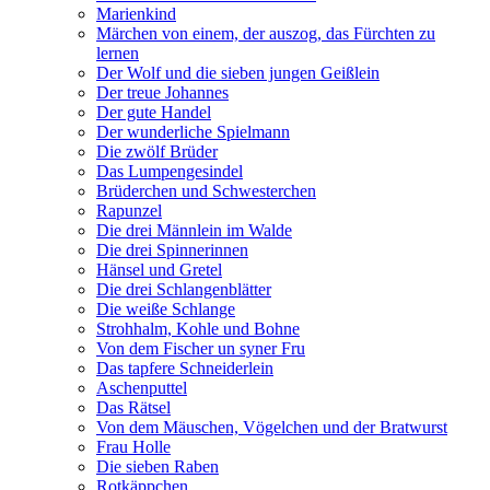
Marienkind
Märchen von einem, der auszog, das Fürchten zu
lernen
Der Wolf und die sieben jungen Geißlein
Der treue Johannes
Der gute Handel
Der wunderliche Spielmann
Die zwölf Brüder
Das Lumpengesindel
Brüderchen und Schwesterchen
Rapunzel
Die drei Männlein im Walde
Die drei Spinnerinnen
Hänsel und Gretel
Die drei Schlangenblätter
Die weiße Schlange
Strohhalm, Kohle und Bohne
Von dem Fischer un syner Fru
Das tapfere Schneiderlein
Aschenputtel
Das Rätsel
Von dem Mäuschen, Vögelchen und der Bratwurst
Frau Holle
Die sieben Raben
Rotkäppchen