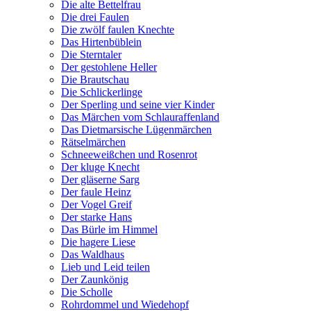
Die alte Bettelfrau
Die drei Faulen
Die zwölf faulen Knechte
Das Hirtenbüblein
Die Sterntaler
Der gestohlene Heller
Die Brautschau
Die Schlickerlinge
Der Sperling und seine vier Kinder
Das Märchen vom Schlauraffenland
Das Dietmarsische Lügenmärchen
Rätselmärchen
Schneeweißchen und Rosenrot
Der kluge Knecht
Der gläserne Sarg
Der faule Heinz
Der Vogel Greif
Der starke Hans
Das Bürle im Himmel
Die hagere Liese
Das Waldhaus
Lieb und Leid teilen
Der Zaunkönig
Die Scholle
Rohrdommel und Wiedehopf