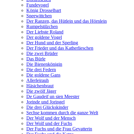
Fundevogel
König Drosselbart
Sneewittchen
Der Ranzen, das Hütlein und das Hörnlein
Rumpelstilzchen
Der Liebste Roland
Der goldene Vogel
Der Hund und der Sperling
Der Frieder und das Katherlieschen
Die zwei Brüder
Das Bürle
Die Bienenkönigin
Die drei Federn
Die goldene Gans
Allerleirauh
Häsichenbraut
Die zwölf Jäger
De Gaudeif un sien Meester
Jorinde und Joringel
Die drei Glückskinder
Sechse kommen durch die ganze Welt
Der Wolf und der Mensch
Der Wolf und der Fuchs
Der Fuchs und die Frau Gevatterin