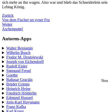
sich mehr an ihn wagen. Also war und blieb das Schneiderlein sein
Lebtag König.
Zurück
Von dem Fischer un syner Fru
Weiter
Aschenputtel
Autoren-Apps
Walter Benjamin
Wilhelm Busch
Fjodor M. Dostojewski
Joseph von Eichendorff
Rudolf Eisler
Sigmund Freud
Goethe
Baltasar Gracián
Neu
Brüder Grimm
Heinrich Heine
Friedrich Hölderlin
Edmund Husserl
Joris-Karl Huysmans
Franz Kafka
Karl Kraus