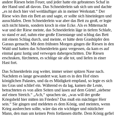
andere Riesen beim Feuer, und jeder hatte ein gebratenes Schaf in
der Hand und aß davon. Das Schneiderlein sah sich um und dachte
„es ist doch hier viel weitläuftiger als in meiner Werkstatt.“ Der
Riese wies ihm ein Bett an und sagte, er sollte sich hineinlegen und
ausschlafen. Dem Schneiderlein war aber das Bett zu groß, er legte
sich nicht hinein, sondern kroch in eine Ecke. Als es Mitternacht
war und der Riese meinte, das Schneiderlein läge in tiefem Schlafe,
so stand er auf, nahm eine große Eisenstange und schlug das Bett
mit einem Schlag durch, und meinte, er hätte dem Grashüpfer den
Garaus gemacht. Mit dem frühsten Morgen gingen die Riesen in den
Wald und hatten das Schneiderlein ganz vergessen, da kam es auf
einmal ganz lustig und verwegen dahergeschritten. Die Riesen
erschraken, fürchteten, es schlüge sie alle tot, und liefen in einer
Hast fort.
Das Schneiderlein zog weiter, immer seiner spitzen Nase nach.
Nachdem es lange gewandert war, kam es in den Hof eines
königlichen Palastes, und da es Müdigkeit empfand, so legte es sich
ins Gras und schlief ein. Während es da lag, kamen die Leute,
betrachteten es von allen Seiten und lasen auf dem Gürtel „siebene
auf einen Streich.“ „Ach,“ sprachen sie, „was will der große
Kriegsheld hier mitten im Frieden? Das muß ein mächtiger Herr
sein.“ Sie gingen und meldeten es dem König, und meinten, wenn
Krieg ausbrechen sollte, wäre das ein wichtiger und nützlicher
Mann, den man um keinen Preis fortlassen dürfte. Dem König gefiel