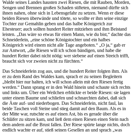
Walde seines Landes hausten zwei Riesen, die mit Rauben, Morden,
Sengen und Brennen großen Schaden stifteten, niemand dürfte sich
ihnen nahen, ohne sich in Lebensgefahr zu setzen. Wenn er diese
beiden Riesen überwände und tötete, so wollte er ihm seine einzige
Tochter zur Gemahlin geben und das halbe Königreich zur
Ehesteuer; auch sollten hundert Reiter mitziehen und ihm Beistand
leisten. „Das wäre so etwas für einen Mann, wie du bist,“ dachte das
Schneiderlein, „eine schöne Königstochter und ein halbes
Königreich wird einem nicht alle Tage angeboten.“ „O ja,“ gab er
zur Antwort, „die Riesen will ich schon bändigen, und habe die
hundert Reiter dabei nicht nötig: wer siebene auf einen Streich trifft,
braucht sich vor zweien nicht zu fürchten.“
Das Schneiderlein zog aus, und die hundert Reiter folgten ihm. Als
er zu dem Rand des Waldes kam, sprach er zu seinen Begleitern
„bleibt hier nur halten, ich will schon allein mit den Riesen fertig
werden.“ Dann sprang er in den Wald hinein und schaute sich rechts
und links um. Über ein Weilchen erblickte er beide Riesen: sie lagen
unter einem Baume und schliefen und schnarchten dabei, daß sich
die Äste auf- und niederbogen. Das Schneiderlein, nicht faul, las
beide Taschen voll Steine und stieg damit auf den Baum. Als es in
der Mitte war, rutschte es auf einen Ast, bis es gerade über die
Schläfer zu sitzen kam, und ließ dem einen Riesen einen Stein nach
dem andern auf die Brust fallen. Der Riese spürte lange nichts, doch
endlich wachte er auf, stieß seinen Gesellen an und sprach „was