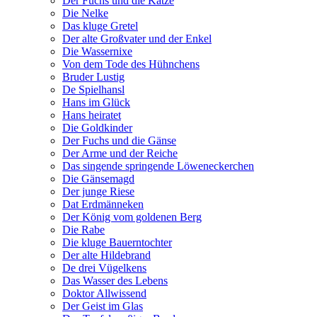
Der Fuchs und die Katze
Die Nelke
Das kluge Gretel
Der alte Großvater und der Enkel
Die Wassernixe
Von dem Tode des Hühnchens
Bruder Lustig
De Spielhansl
Hans im Glück
Hans heiratet
Die Goldkinder
Der Fuchs und die Gänse
Der Arme und der Reiche
Das singende springende Löweneckerchen
Die Gänsemagd
Der junge Riese
Dat Erdmänneken
Der König vom goldenen Berg
Die Rabe
Die kluge Bauerntochter
Der alte Hildebrand
De drei Vügelkens
Das Wasser des Lebens
Doktor Allwissend
Der Geist im Glas