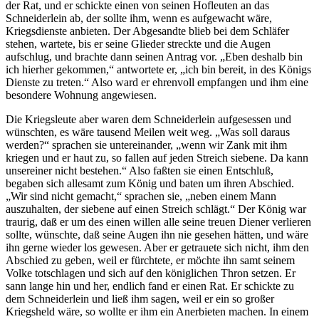
der Rat, und er schickte einen von seinen Hofleuten an das
Schneiderlein ab, der sollte ihm, wenn es aufgewacht wäre,
Kriegsdienste anbieten. Der Abgesandte blieb bei dem Schläfer
stehen, wartete, bis er seine Glieder streckte und die Augen
aufschlug, und brachte dann seinen Antrag vor. „Eben deshalb bin
ich hierher gekommen,“ antwortete er, „ich bin bereit, in des Königs
Dienste zu treten.“ Also ward er ehrenvoll empfangen und ihm eine
besondere Wohnung angewiesen.
Die Kriegsleute aber waren dem Schneiderlein aufgesessen und
wünschten, es wäre tausend Meilen weit weg. „Was soll daraus
werden?“ sprachen sie untereinander, „wenn wir Zank mit ihm
kriegen und er haut zu, so fallen auf jeden Streich siebene. Da kann
unsereiner nicht bestehen.“ Also faßten sie einen Entschluß,
begaben sich allesamt zum König und baten um ihren Abschied.
„Wir sind nicht gemacht,“ sprachen sie, „neben einem Mann
auszuhalten, der siebene auf einen Streich schlägt.“ Der König war
traurig, daß er um des einen willen alle seine treuen Diener verlieren
sollte, wünschte, daß seine Augen ihn nie gesehen hätten, und wäre
ihn gerne wieder los gewesen. Aber er getrauete sich nicht, ihm den
Abschied zu geben, weil er fürchtete, er möchte ihn samt seinem
Volke totschlagen und sich auf den königlichen Thron setzen. Er
sann lange hin und her, endlich fand er einen Rat. Er schickte zu
dem Schneiderlein und ließ ihm sagen, weil er ein so großer
Kriegsheld wäre, so wollte er ihm ein Anerbieten machen. In einem