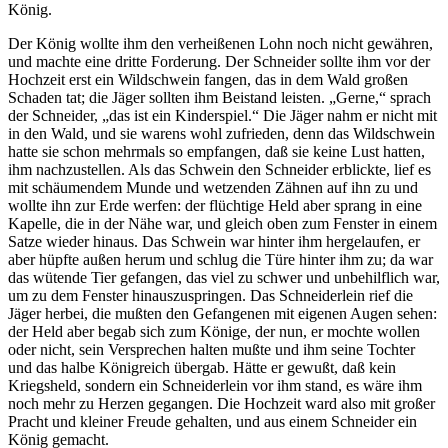
König.
Der König wollte ihm den verheißenen Lohn noch nicht gewähren,
und machte eine dritte Forderung. Der Schneider sollte ihm vor der
Hochzeit erst ein Wildschwein fangen, das in dem Wald großen
Schaden tat; die Jäger sollten ihm Beistand leisten. „Gerne,“ sprach
der Schneider, „das ist ein Kinderspiel.“ Die Jäger nahm er nicht mit
in den Wald, und sie warens wohl zufrieden, denn das Wildschwein
hatte sie schon mehrmals so empfangen, daß sie keine Lust hatten,
ihm nachzustellen. Als das Schwein den Schneider erblickte, lief es
mit schäumendem Munde und wetzenden Zähnen auf ihn zu und
wollte ihn zur Erde werfen: der flüchtige Held aber sprang in eine
Kapelle, die in der Nähe war, und gleich oben zum Fenster in einem
Satze wieder hinaus. Das Schwein war hinter ihm hergelaufen, er
aber hüpfte außen herum und schlug die Türe hinter ihm zu; da war
das wütende Tier gefangen, das viel zu schwer und unbehilflich war,
um zu dem Fenster hinauszuspringen. Das Schneiderlein rief die
Jäger herbei, die mußten den Gefangenen mit eigenen Augen sehen:
der Held aber begab sich zum Könige, der nun, er mochte wollen
oder nicht, sein Versprechen halten mußte und ihm seine Tochter
und das halbe Königreich übergab. Hätte er gewußt, daß kein
Kriegsheld, sondern ein Schneiderlein vor ihm stand, es wäre ihm
noch mehr zu Herzen gegangen. Die Hochzeit ward also mit großer
Pracht und kleiner Freude gehalten, und aus einem Schneider ein
König gemacht.