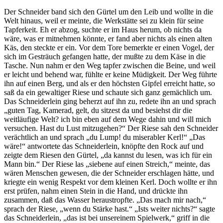
Der Schneider band sich den Gürtel um den Leib und wollte in die
Welt hinaus, weil er meinte, die Werkstätte sei zu klein für seine
Tapferkeit. Eh er abzog, suchte er im Haus herum, ob nichts da
wäre, was er mitnehmen könnte, er fand aber nichts als einen alten
Käs, den steckte er ein. Vor dem Tore bemerkte er einen Vogel, der
sich im Gesträuch gefangen hatte, der mußte zu dem Käse in die
Tasche. Nun nahm er den Weg tapfer zwischen die Beine, und weil
er leicht und behend war, fühlte er keine Müdigkeit. Der Weg führte
ihn auf einen Berg, und als er den höchsten Gipfel erreicht hatte, so
saß da ein gewaltiger Riese und schaute sich ganz gemächlich um.
Das Schneiderlein ging beherzt auf ihn zu, redete ihn an und sprach
„guten Tag, Kamerad, gelt, du sitzest da und besiehst dir die
weitläufige Welt? ich bin eben auf dem Wege dahin und will mich
versuchen. Hast du Lust mitzugehen?“ Der Riese sah den Schneider
verächtlich an und sprach „du Lump! du miserabler Kerl!“ „Das
wäre!“ antwortete das Schneiderlein, knöpfte den Rock auf und
zeigte dem Riesen den Gürtel, „da kannst du lesen, was ich für ein
Mann bin.“ Der Riese las „siebene auf einen Streich,“ meinte, das
wären Menschen gewesen, die der Schneider erschlagen hätte, und
kriegte ein wenig Respekt vor dem kleinen Kerl. Doch wollte er ihn
erst prüfen, nahm einen Stein in die Hand, und drückte ihn
zusammen, daß das Wasser heraustropfte. „Das mach mir nach,“
sprach der Riese, „wenn du Stärke hast.“ „Ists weiter nichts?“ sagte
das Schneiderlein, „das ist bei unsereinem Spielwerk,“ griff in die