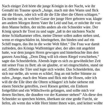
Nach einiger Zeit hörte die junge Königin in der Nacht, wie ihr
Gemahl im Traume sprach „Junge, mach mir den Wams und flick
mir die Hosen, oder ich will dir die Elle über die Ohren schlagen.“
Da merkte sie, in welcher Gasse der junge Herr geboren war, klagte
am andern Morgen ihrem Vater ihr Leid und bat, er möchte ihr von
dem Manne helfen, der nichts anders als ein Schneider wäre. Der
König sprach ihr Trost zu und sagte „laß in der nächsten Nacht
deine Schlafkammer offen, meine Diener sollen außen stehen und,
wenn er eingeschlafen ist, hineingehen, ihn binden und auf ein
Schiff tragen, das ihn in die weite Welt führt.“ Die Frau war damit
zufrieden, des Königs Waffenträger aber, der alles mit angehört
hatte, war dem jungen Herrn gewogen und hinterbrachte ihm den
ganzen Anschlag. „Dem Ding will ich einen Riegel vorschieben,“
sagte das Schneiderlein. Abends legte es sich zu gewöhnlicher Zeit
mit seiner Frau zu Bett: als sie glaubte, er sei eingeschlafen, stand sie
auf, öffnete die Türe und legte sich wieder. Das Schneiderlein, das
sich nur stellte, als wenn es schlief, fing an mit heller Stimme zu
rufen „Junge, mach den Wams und flick mir die Hosen, oder ich
will dir die Elle über die Ohren schlagen! ich habe siebene mit
einem Streiche getroffen, zwei Riesen getötet, ein Einhorn
fortgeführt und ein Wildschwein gefangen, und sollte mich vor
denen fürchten, die draußen vor der Kammer stehen!“ Als diese den
Schneider so sprechen hörten, überkam sie eine große Furcht, sie
liefen, als wenn das wilde Heer hinter ihnen wäre, und keiner wollte