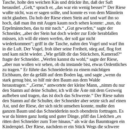
Tasche, holte den weichen Käs und drückte ihn, daß der Saft
herauslief. „Gelt,“ sprach er, „das war ein wenig besser?“ Der Riese
wußte nicht, was er sagen sollte, und konnte es von dem Männlein
nicht glauben. Da hob der Riese einen Stein auf und warf ihn so
hoch, daß man ihn mit Augen kaum noch sehen konnte: „nun, du
Erpelmännchen, das tu mir nach.“ „Gut geworfen,“ sagte der
Schneider, „aber der Stein hat doch wieder zur Erde herabfallen
müssen, ich will dir einen werfen, der soll gar nicht
wiederkommen“; griff in die Tasche, nahm den Vogel und warf ihn
in die Luft. Der Vogel, froh über seine Freiheit, stieg auf, flog fort
und kam nicht wieder. „Wie gefällt dir das Stückchen, Kamerad?“
fragte der Schneider. „Werfen kannst du wohl,“ sagte der Riese,
„aber nun wollen wir sehen, ob du imstande bist, etwas Ordentliches
zu tragen.“ Er führte das Schneiderlein zu einem mächtigen
Eichbaum, der da gefällt auf dem Boden lag, und sagte „wenn du
stark genug bist, so hilf mir den Baum aus dem Walde
heraustragen.“ „Gerne,“ antwortete der kleine Mann, „nimm du nur
den Stamm auf deine Schulter, ich will die Äste mit dem Gezweig
aufheben und tragen, das ist doch das Schwerste.“ Der Riese nahm
den Stamm auf die Schulter, der Schneider aber setzte sich auf einen
Ast, und der Riese, der sich nicht umsehen konnte, mußte den
ganzen Baum und das Schneiderlein noch obendrein forttragen. Es
war da hinten ganz lustig und guter Dinge, pfiff das Liedchen „es
ritten drei Schneider zum Tore hinaus,“ als wär das Baumtragen ein
Kinderspiel. Der Riese, nachdem er ein Stück Wegs die schwere