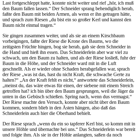
Last fortgeschleppt hatte, konnte nicht weiter und rief „hör, ich muß
den Baum fallen lassen.“ Der Schneider sprang behendiglich herab,
faßte den Baum mit beiden Armen, als wenn er ihn getragen hätte,
und sprach zum Riesen „du bist ein so großer Kerl und kannst den
Baum nicht einmal tragen.“
Sie gingen zusammen weiter, und als sie an einem Kirschbaum
vorbeigingen, faßte der Riese die Krone des Baums, wo die
zeitigsten Früchte hingen, bog sie herab, gab sie dem Schneider in
die Hand und hieß ihn essen. Das Schneiderlein aber war viel zu
schwach, um den Baum zu halten, und als der Riese losließ, fuhr der
Baum in die Höhe, und der Schneider ward mit in die Luft
geschnellt. Als er wieder ohne Schaden herabgefallen war, sprach
der Riese „was ist das, hast du nicht Kraft, die schwache Gerte zu
halten?“ „An der Kraft fehlt es nicht,“ antwortete das Schneiderlein,
„meinst du, das wäre etwas für einen, der siebene mit einem Streich
getroffen hat? ich bin über den Baum gesprungen, weil die Jäger da
unten in das Gebüsch schießen. Spring nach, wenn dus vermagst.“
Der Riese machte den Versuch, konnte aber nicht über den Baum
kommen, sondern blieb in den Ästen hängen, also daß das
Schneiderlein auch hier die Oberhand behielt.
Der Riese sprach „wenn du ein so tapferer Kerl bist, so komm mit in
unsere Höhle und übernachte bei uns.“ Das Schneiderlein war bereit
und folgte ihm. Als sie in der Höhle anlangten, saßen da noch