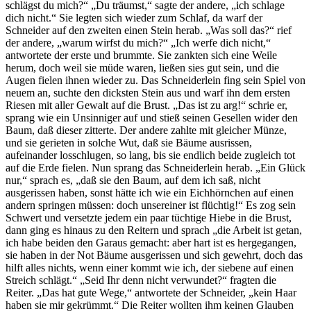
schlägst du mich?“ „Du träumst,“ sagte der andere, „ich schlage
dich nicht.“ Sie legten sich wieder zum Schlaf, da warf der
Schneider auf den zweiten einen Stein herab. „Was soll das?“ rief
der andere, „warum wirfst du mich?“ „Ich werfe dich nicht,“
antwortete der erste und brummte. Sie zankten sich eine Weile
herum, doch weil sie müde waren, ließen sies gut sein, und die
Augen fielen ihnen wieder zu. Das Schneiderlein fing sein Spiel von
neuem an, suchte den dicksten Stein aus und warf ihn dem ersten
Riesen mit aller Gewalt auf die Brust. „Das ist zu arg!“ schrie er,
sprang wie ein Unsinniger auf und stieß seinen Gesellen wider den
Baum, daß dieser zitterte. Der andere zahlte mit gleicher Münze,
und sie gerieten in solche Wut, daß sie Bäume ausrissen,
aufeinander losschlugen, so lang, bis sie endlich beide zugleich tot
auf die Erde fielen. Nun sprang das Schneiderlein herab. „Ein Glück
nur,“ sprach es, „daß sie den Baum, auf dem ich saß, nicht
ausgerissen haben, sonst hätte ich wie ein Eichhörnchen auf einen
andern springen müssen: doch unsereiner ist flüchtig!“ Es zog sein
Schwert und versetzte jedem ein paar tüchtige Hiebe in die Brust,
dann ging es hinaus zu den Reitern und sprach „die Arbeit ist getan,
ich habe beiden den Garaus gemacht: aber hart ist es hergegangen,
sie haben in der Not Bäume ausgerissen und sich gewehrt, doch das
hilft alles nichts, wenn einer kommt wie ich, der siebene auf einen
Streich schlägt.“ „Seid Ihr denn nicht verwundet?“ fragten die
Reiter. „Das hat gute Wege,“ antwortete der Schneider, „kein Haar
haben sie mir gekrümmt.“ Die Reiter wollten ihm keinen Glauben