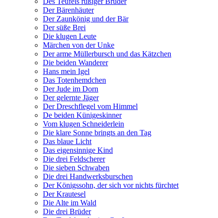
Des Teufels rußiger Bruder
Der Bärenhäuter
Der Zaunkönig und der Bär
Der süße Brei
Die klugen Leute
Märchen von der Unke
Der arme Müllerbursch und das Kätzchen
Die beiden Wanderer
Hans mein Igel
Das Totenhemdchen
Der Jude im Dorn
Der gelernte Jäger
Der Dreschflegel vom Himmel
De beiden Künigeskinner
Vom klugen Schneiderlein
Die klare Sonne bringts an den Tag
Das blaue Licht
Das eigensinnige Kind
Die drei Feldscherer
Die sieben Schwaben
Die drei Handwerksburschen
Der Königssohn, der sich vor nichts fürchtet
Der Krautesel
Die Alte im Wald
Die drei Brüder