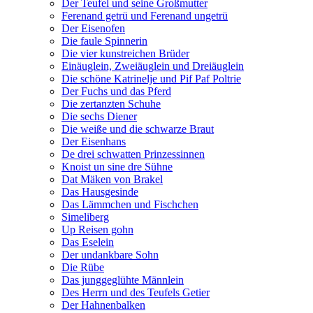
Der Teufel und seine Großmutter
Ferenand getrü und Ferenand ungetrü
Der Eisenofen
Die faule Spinnerin
Die vier kunstreichen Brüder
Einäuglein, Zweiäuglein und Dreiäuglein
Die schöne Katrinelje und Pif Paf Poltrie
Der Fuchs und das Pferd
Die zertanzten Schuhe
Die sechs Diener
Die weiße und die schwarze Braut
Der Eisenhans
De drei schwatten Prinzessinnen
Knoist un sine dre Sühne
Dat Mäken von Brakel
Das Hausgesinde
Das Lämmchen und Fischchen
Simeliberg
Up Reisen gohn
Das Eselein
Der undankbare Sohn
Die Rübe
Das junggeglühte Männlein
Des Herrn und des Teufels Getier
Der Hahnenbalken