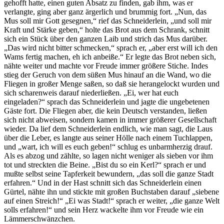
gehofft hatte, einen guten Absatz zu finden, gab ihm, was er
verlangte, ging aber ganz ärgerlich und brummig fort. „Nun, das
Mus soll mir Gott gesegnen,“ rief das Schneiderlein, „und soll mir
Kraft und Stärke geben,“ holte das Brot aus dem Schrank, schnitt
sich ein Stück über den ganzen Laib und strich das Mus darüber.
„Das wird nicht bitter schmecken,“ sprach er, „aber erst will ich den
Wams fertig machen, eh ich anbeiße.“ Er legte das Brot neben sich,
nähte weiter und machte vor Freude immer größere Stiche. Indes
stieg der Geruch von dem süßen Mus hinauf an die Wand, wo die
Fliegen in großer Menge saßen, so daß sie herangelockt wurden und
sich scharenweis darauf niederließen. „Ei, wer hat euch
eingeladen?“ sprach das Schneiderlein und jagte die ungebetenen
Gäste fort. Die Fliegen aber, die kein Deutsch verstanden, ließen
sich nicht abweisen, sondern kamen in immer größerer Gesellschaft
wieder. Da lief dem Schneiderlein endlich, wie man sagt, die Laus
über die Leber, es langte aus seiner Hölle nach einem Tuchlappen,
und „wart, ich will es euch geben!“ schlug es unbarmherzig drauf.
Als es abzog und zählte, so lagen nicht weniger als sieben vor ihm
tot und streckten die Beine. „Bist du so ein Kerl?“ sprach er und
mußte selbst seine Tapferkeit bewundern, „das soll die ganze Stadt
erfahren.“ Und in der Hast schnitt sich das Schneiderlein einen
Gürtel, nähte ihn und stickte mit großen Buchstaben darauf „siebene
auf einen Streich!“ „Ei was Stadt!“ sprach er weiter, „die ganze Welt
solls erfahren!“ und sein Herz wackelte ihm vor Freude wie ein
Lämmerschwänzchen.